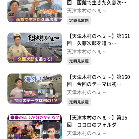
回 函館で生きた久慈次
郎・・・・・久慈次郎シリー
天津木村のへぇ～
ズ③
定額見放題
【天津木村のへぇ～】第161
回 久慈次郎を追っ
て・・・・・久慈次郎シリー
天津木村のへぇ～
ズ②
定額見放題
【天津木村のへぇ～】第160
回 今回のテーマは初
の！？・・・・・久慈次郎シ
天津木村のへぇ～
リーズ①
定額見放題
【天津木村のへぇ～】第16
回 ココロのフォルダ
天津木村のへぇ～