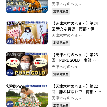
境を探る⑦
天津木村のへぇ～
定額見放題
【天津木村のへぇ～】第24
回 新たな資源 南部・伊達
の藩境を探る⑥
天津木村のへぇ～
定額見放題
【天津木村のへぇ～】第23
回 PURE GOLD 南部・伊
達の藩境を探る⑤
天津木村のへぇ～
定額見放題
【天津木村のへぇ～】第22
回 離ればなれで 南部・伊
達の藩境を探る④
天津木村のへぇ～
定額見放題