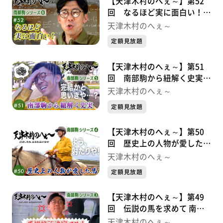
【天津木村のへぇ～】第52
回 なるほど実に面白い！
南部駒シリーズ⑥
天津木村のへぇ～
定額見放題
【天津木村のへぇ～】第51
回 南部駒から紐解く史実
南部駒シリーズ⑤
天津木村のへぇ～
定額見放題
【天津木村のへぇ～】第50
回 歴史上の人物が愛した馬
南部駒シリーズ➃
天津木村のへぇ～
定額見放題
【天津木村のへぇ～】第49
回 伝説の馬を求めて 南部
駒シリーズ➂
天津木村のへぇ～