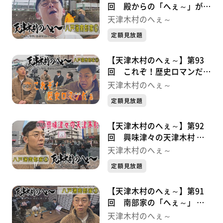
回 殿からの「へぇ～」がい
っぱい 八戸藩南部家シリー
天津木村のへぇ～
ズ⑥
定額見放題
【天津木村のへぇ～】第93
回 これぞ！歴史ロマンだぁ
八戸藩南部家シリーズ⑤
天津木村のへぇ～
定額見放題
【天津木村のへぇ～】第92
回 興味津々の天津木村 八
戸藩南部家シリーズ④
天津木村のへぇ～
定額見放題
【天津木村のへぇ～】第91
回 南部家の「へぇ～」 八
戸藩南部家シリーズ③
天津木村のへぇ～