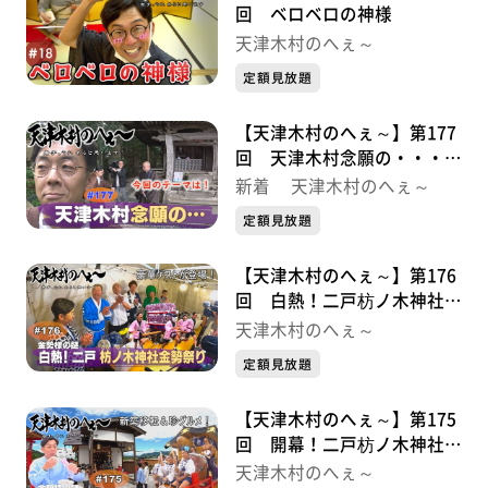
回 ベロベロの神様
天津木村のへぇ～
定額見放題
【天津木村のへぇ～】第177
回 天津木村念願の・・・義
経北行伝説序章①
新着 天津木村のへぇ～
定額見放題
【天津木村のへぇ～】第176
回 白熱！二戸枋ノ木神社金
勢祭り・・・金勢様シリーズ
天津木村のへぇ～
最終話
定額見放題
【天津木村のへぇ～】第175
回 開幕！二戸枋ノ木神社金
勢祭り・・・金勢様シリーズ
天津木村のへぇ～