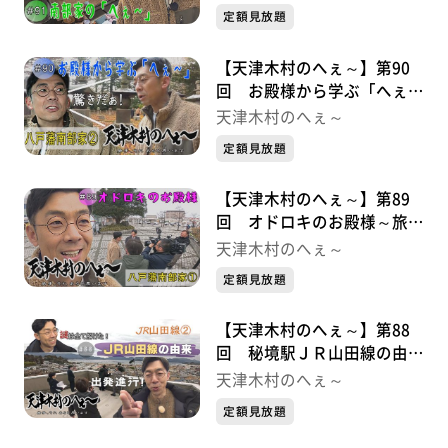
定額見放題
【天津木村のへぇ～】第90
回 お殿様から学ぶ「へぇ
～」 八戸藩南部家シリーズ
天津木村のへぇ～
②
定額見放題
【天津木村のへぇ～】第89
回 オドロキのお殿様～旅の
始まり～ 八戸藩南部家シリ
天津木村のへぇ～
ーズ①
定額見放題
【天津木村のへぇ～】第88
回 秘境駅ＪＲ山田線の由来
が解明！ ＪＲ山田線シリー
天津木村のへぇ～
ズ②最終章
定額見放題