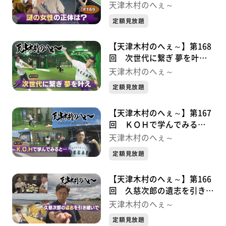
は？・・・金勢様シリーズ①
天津木村のへぇ～
定額見放題
【天津木村のへぇ～】第168
回 次世代に繋ぎ 夢を叶
え・・・久慈次郎シリーズ９
天津木村のへぇ～
最終章
定額見放題
【天津木村のへぇ～】第167
回 ＫＯＨで学んでみる
と・・・久慈次郎シリーズ⑧
天津木村のへぇ～
定額見放題
【天津木村のへぇ～】第166
回 久慈次郎の遺志を引き継
いで！・・・・・久慈次郎シ
天津木村のへぇ～
リーズ⑦
定額見放題