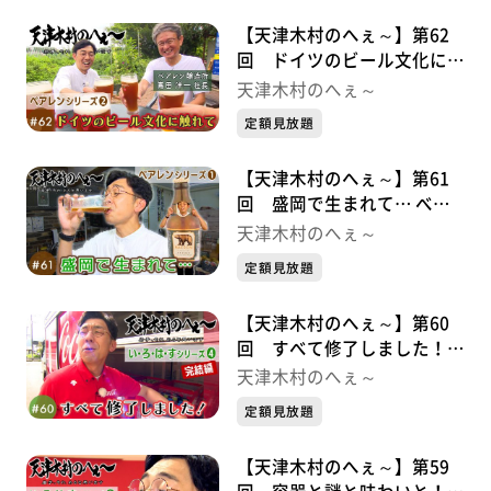
【天津木村のへぇ～】第62
回 ドイツのビール文化に触
れて べアレンシリーズ②
天津木村のへぇ～
定額見放題
【天津木村のへぇ～】第61
回 盛岡で生まれて… べア
レンシリーズ➀
天津木村のへぇ～
定額見放題
【天津木村のへぇ～】第60
回 すべて修了しました！
い・ろ・は・すシリーズ➃完
天津木村のへぇ～
結編
定額見放題
【天津木村のへぇ～】第59