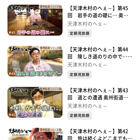
【天津木村のへぇ～】第45
回 岩手の道の礎に… 奥州
街道シリーズ⑤
天津木村のへぇ～
定額見放題
【天津木村のへぇ～】第44
回 険しき道のりの中で…
奥州街道シリーズ④
天津木村のへぇ～
定額見放題
【天津木村のへぇ～】第43
回 道との遭遇 奥州街道シ
リーズ③
天津木村のへぇ～
定額見放題
【天津木村のへぇ～】第42
回 旅は続くよどこまでも！