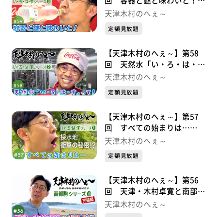
回 容器と謎と味わいと！
い・ろ・は・すシリーズ③
天津木村のへぇ～
定額見放題
【天津木村のへぇ～】第58
回 天然水「い・ろ・は・
す」って！ い・ろ・は・す
天津木村のへぇ～
シリーズ②
定額見放題
【天津木村のへぇ～】第57
回 すべての始まりは…
い・ろ・は・すシリーズ➀
天津木村のへぇ～
定額見放題
【天津木村のへぇ～】第56
回 天津・木村卓寛と南部光
行 南部駒シリーズ⑩完結編
天津木村のへぇ～