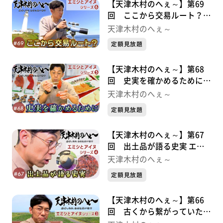
【天津木村のへぇ～】第69
回 ここから交易ルート？
エミシとアイヌシリーズ⑥
天津木村のへぇ～
定額見放題
【天津木村のへぇ～】第68
回 史実を確かめるために
エミシとアイヌシリーズ⑤
天津木村のへぇ～
定額見放題
【天津木村のへぇ～】第67
回 出土品が語る史実 エミ
シとアイヌシリーズ➃
天津木村のへぇ～
定額見放題
【天津木村のへぇ～】第66
回 古くから繋がっていた交