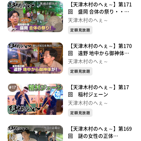
【天津木村のへぇ～】第171
回 盛岡 合体の祭り・・・
金勢様シリーズ③
天津木村のへぇ～
定額見放題
【天津木村のへぇ～】第170
回 遠野 地中から御神体
が！・・・金勢様シリーズ②
天津木村のへぇ～
定額見放題
【天津木村のへぇ～】第17
回 稲村ジェーン
天津木村のへぇ～
定額見放題
【天津木村のへぇ～】第169
回 謎の女性の正体