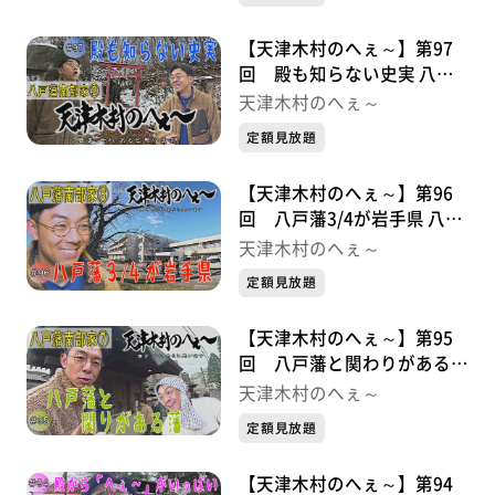
【天津木村のへぇ～】第97
回 殿も知らない史実 八戸
藩南部家シリーズ⑨
天津木村のへぇ～
定額見放題
【天津木村のへぇ～】第96
回 八戸藩3/4が岩手県 八戸
藩南部家シリーズ⑧
天津木村のへぇ～
定額見放題
【天津木村のへぇ～】第95
回 八戸藩と関わりがある藩
八戸藩南部家シリーズ⑦
天津木村のへぇ～
定額見放題
【天津木村のへぇ～】第94