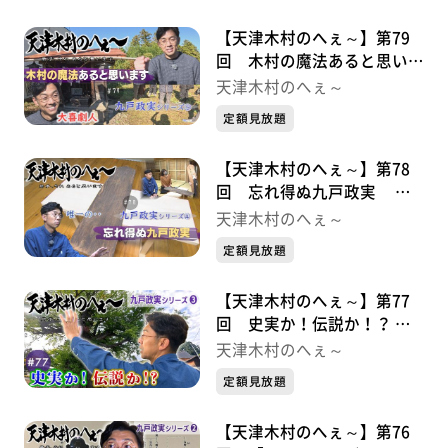
【天津木村のへぇ～】第79
回 木村の魔法あると思いま
す 九戸政実シリーズ➄
天津木村のへぇ～
定額見放題
【天津木村のへぇ～】第78
回 忘れ得ぬ九戸政実 九
戸政実シリーズ➃
天津木村のへぇ～
定額見放題
【天津木村のへぇ～】第77
回 史実か！伝説か！？ 九
戸政実シリーズ➂
天津木村のへぇ～
定額見放題
【天津木村のへぇ～】第76