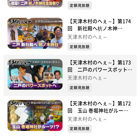
⑦
定額見放題
【天津木村のへぇ～】第174
回 新社殿へ枋ノ木神
社・・・金勢様シリーズ⑥
天津木村のへぇ～
定額見放題
【天津木村のへぇ～】第173
回 二戸のパワースポット
へ・・・金勢様シリーズ⑤
天津木村のへぇ～
定額見放題
【天津木村のへぇ～】第172
回 玉山 巻堀神社がルー
ツ！？・・・金勢様シリーズ
天津木村のへぇ～
④
定額見放題