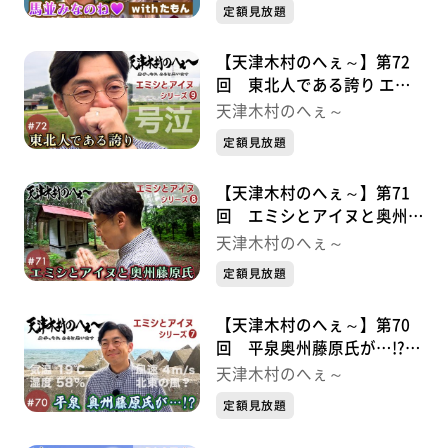
定額見放題
【天津木村のへぇ～】第72
回 東北人である誇り エミ
シとアイヌシリーズ⑨
天津木村のへぇ～
定額見放題
【天津木村のへぇ～】第71
回 エミシとアイヌと奥州藤
原氏 エミシとアイヌシリー
天津木村のへぇ～
ズ➇
定額見放題
【天津木村のへぇ～】第70
回 平泉奥州藤原氏が…!?エ
ミシとアイヌシリーズ➆
天津木村のへぇ～
定額見放題