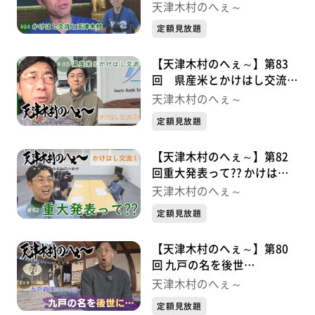
かけはし交流シリーズ③
天津木村のへぇ～
定額見放題
【天津木村のへぇ～】第83
回 県産米とかけはし交流
かけはし交流シリーズ②
天津木村のへぇ～
定額見放題
【天津木村のへぇ～】第82
回重大発表って?? かけはし
交流シリーズ①
天津木村のへぇ～
定額見放題
【天津木村のへぇ～】第80
回 九戸の名を後世
に・・・ 九戸政実シリーズ
天津木村のへぇ～
⑥
定額見放題