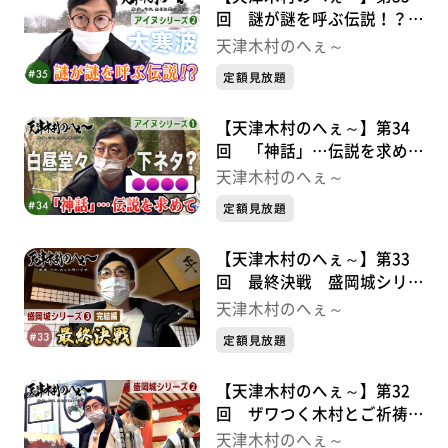
回 謎が謎を呼ぶ伝説！？
アイヌシリーズ②
天津木村のへぇ～
定額見放題
【天津木村のへぇ～】第34
回 「神話」…伝説を求めて
アイヌシリーズ①
天津木村のへぇ～
定額見放題
【天津木村のへぇ～】第33
回 最終決戦 盛岡城シリー
ズ③
天津木村のへぇ～
定額見放題
【天津木村のへぇ～】第32
回 ザワつく木村とご祈祷
と。 盛岡城シリーズ②
天津木村のへぇ～