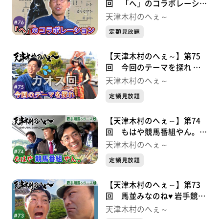
回 「へ」のコラボレーショ
ン 九戸政実シリーズ②
天津木村のへぇ～
定額見放題
【天津木村のへぇ～】第75
回 今回のテーマを探れ 九
戸政実シリーズ➀
天津木村のへぇ～
定額見放題
【天津木村のへぇ～】第74
回 もはや競馬番組やん。
岩手競馬シリーズ②
天津木村のへぇ～
定額見放題
【天津木村のへぇ～】第73
回 馬並みなのね♥ 岩手競馬
シリーズ➀
天津木村のへぇ～