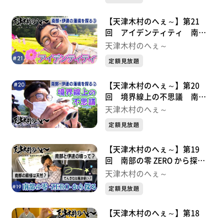
【天津木村のへぇ～】第21
回 アイデンティティ 南
部・伊達の藩境を探る③
天津木村のへぇ～
定額見放題
【天津木村のへぇ～】第20
回 境界線上の不思議 南
部・伊達の藩境を探る②
天津木村のへぇ～
定額見放題
【天津木村のへぇ～】第19
回 南部の零 ZERO から探
る 南部・伊達の藩境①
天津木村のへぇ～
定額見放題
【天津木村のへぇ～】第18