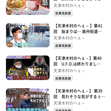
奥州街道シリーズ②
天津木村のへぇ～
定額見放題
【天津木村のへぇ～ 】第41
回 始まりは… 奥州街道シ
リーズ①
天津木村のへぇ～
定額見放題
【天津木村のへぇ～】第40
回 U.F.O.は終わりまし
た。 UFOの謎シリーズ②完
天津木村のへぇ～
結編
定額見放題
【天津木村のへぇ～】 第39
回 見れそうな気がするぅ〜
UFOシリーズ①
天津木村のへぇ～
定額見放題