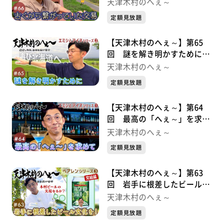
易 エミシとアイヌシリーズ
天津木村のへぇ～
③
定額見放題
【天津木村のへぇ～】第65
回 謎を解き明かすために
エミシとアイヌシリーズ②
天津木村のへぇ～
定額見放題
【天津木村のへぇ～】第64
回 最高の「へぇ～」を求め
て エミシとアイヌシリーズ➀
天津木村のへぇ～
定額見放題
【天津木村のへぇ～】第63
回 岩手に根差したビール文
化を！ べアレンシリーズ③
天津木村のへぇ～
完結編
定額見放題