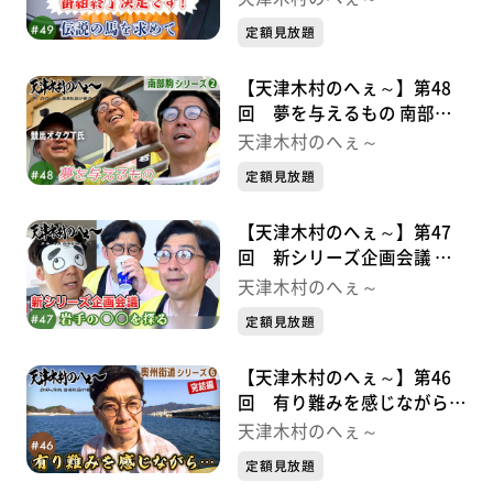
定額見放題
【天津木村のへぇ～】第48
回 夢を与えるもの 南部駒
シリーズ②
天津木村のへぇ～
定額見放題
【天津木村のへぇ～】第47
回 新シリーズ企画会議 岩
手の〇〇を探る
天津木村のへぇ～
定額見放題
【天津木村のへぇ～】第46
回 有り難みを感じながら…
奥州街道シリーズ⑥
天津木村のへぇ～
定額見放題