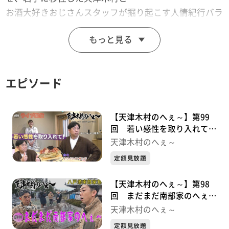
お酒大好きおじさんスタッフが掘り起こす人情紀行バラ
エティー！
もっと見る
思わず「へぇ～」と言ってしまうこと「あると思いま
す！」
※この動画は2025年11月21日に放送した番組をYoutube
エピソード
用に再編集したものです。
【天津木村のへぇ～】第99
回 若い感性を取り入れて！
ライブ配信シリーズ①
天津木村のへぇ～
定額見放題
【天津木村のへぇ～】第98
回 まだまだ南部家のへぇ～
八戸藩南部家シリーズ⑩最終
天津木村のへぇ～
章
定額見放題