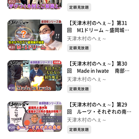
定額見放題
【天津木村のへぇ～】第31
回 M1ドリーム ～盛岡城シ
リーズ①
天津木村のへぇ～
定額見放題
【天津木村のへぇ～】第30
回 Made in Iwate 南部鉄
器シリーズ⑤
天津木村のへぇ～
定額見放題
【天津木村のへぇ～】第29
回 ルーツ・それぞれの南
部 南部鉄器シリーズ④
天津木村のへぇ～
定額見放題