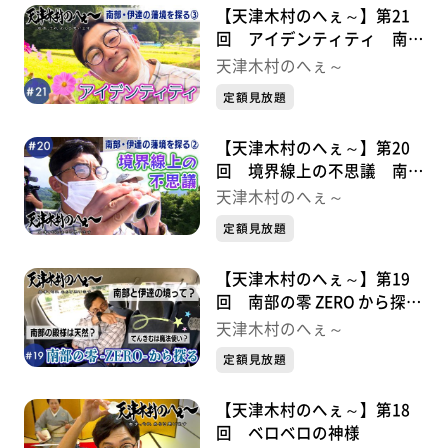
【天津木村のへぇ～】第21
回 アイデンティティ 南
部・伊達の藩境を探る③
天津木村のへぇ～
定額見放題
【天津木村のへぇ～】第20
回 境界線上の不思議 南
部・伊達の藩境を探る②
天津木村のへぇ～
定額見放題
【天津木村のへぇ～】第19
回 南部の零 ZERO から探
る 南部・伊達の藩境①
天津木村のへぇ～
定額見放題
【天津木村のへぇ～】第18
回 ベロベロの神様