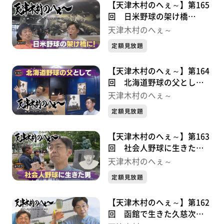
【天津木村のへぇ～】第165
回 日米野球の架け橋
に！・・・・・久慈次郎シリ
天津木村のへぇ～
ーズ⑥
定額見放題
【天津木村のへぇ～】第164
回 北海道野球の父とし
て・・・・・久慈次郎シリー
天津木村のへぇ～
ズ⑤
定額見放題
【天津木村のへぇ～】第163
回 社会人野球に生きた
男・・・・・久慈次郎シリー
天津木村のへぇ～
ズ④
定額見放題
【天津木村のへぇ～】第162
回 函館で生きた久慈次