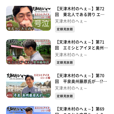
【天津木村のへぇ～】第72
回 東北人である誇り エミ
シとアイヌシリーズ⑨
天津木村のへぇ～
定額見放題
【天津木村のへぇ～】第71
回 エミシとアイヌと奥州藤
原氏 エミシとアイヌシリー
天津木村のへぇ～
ズ➇
定額見放題
【天津木村のへぇ～】第70
回 平泉奥州藤原氏が…!?エ
ミシとアイヌシリーズ➆
天津木村のへぇ～
定額見放題
【天津木村のへぇ～】第69