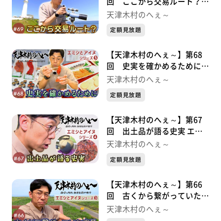
回 ここから交易ルート？
エミシとアイヌシリーズ⑥
天津木村のへぇ～
定額見放題
【天津木村のへぇ～】第68
回 史実を確かめるために
エミシとアイヌシリーズ⑤
天津木村のへぇ～
定額見放題
【天津木村のへぇ～】第67
回 出土品が語る史実 エミ
シとアイヌシリーズ➃
天津木村のへぇ～
定額見放題
【天津木村のへぇ～】第66
回 古くから繋がっていた交
易 エミシとアイヌシリーズ
天津木村のへぇ～
③