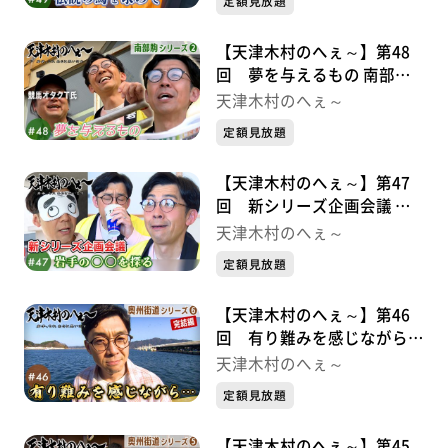
定額見放題
【天津木村のへぇ～】第48
回 夢を与えるもの 南部駒
シリーズ②
天津木村のへぇ～
定額見放題
【天津木村のへぇ～】第47
回 新シリーズ企画会議 岩
手の〇〇を探る
天津木村のへぇ～
定額見放題
【天津木村のへぇ～】第46
回 有り難みを感じながら…
奥州街道シリーズ⑥
天津木村のへぇ～
定額見放題
【天津木村のへぇ～】第45