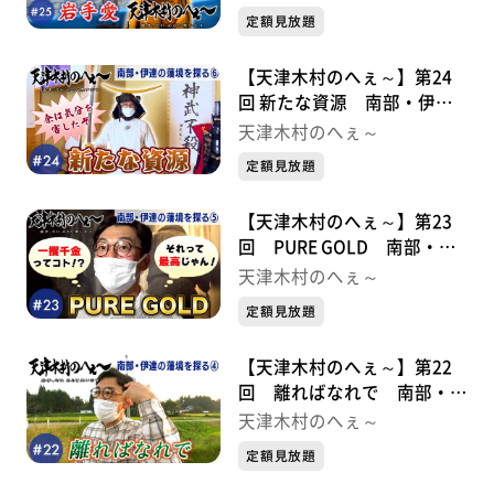
定額見放題
【天津木村のへぇ～】第24
回 新たな資源 南部・伊達
の藩境を探る⑥
天津木村のへぇ～
定額見放題
【天津木村のへぇ～】第23
回 PURE GOLD 南部・伊
達の藩境を探る⑤
天津木村のへぇ～
定額見放題
【天津木村のへぇ～】第22
回 離ればなれで 南部・伊
達の藩境を探る④
天津木村のへぇ～
定額見放題