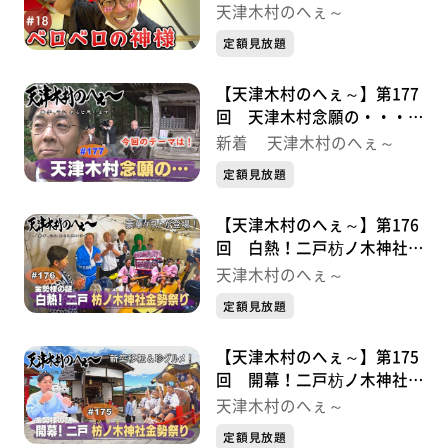
天津木村のへぇ～
定額見放題
【天津木村のへぇ～】第177
回 天津木村念願の・・・義
経北行伝説序章①
新着 天津木村のへぇ～
定額見放題
【天津木村のへぇ～】第176
回 白熱！二戸枋ノ木神社金
勢祭り・・・金勢様シリーズ
天津木村のへぇ～
最終話
定額見放題
【天津木村のへぇ～】第175
回 開幕！二戸枋ノ木神社金
勢祭り・・・金勢様シリーズ
天津木村のへぇ～
⑦
定額見放題