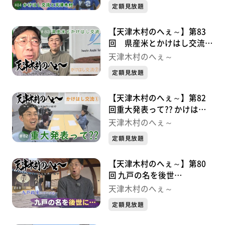
定額見放題
【天津木村のへぇ～】第83
回 県産米とかけはし交流
かけはし交流シリーズ②
天津木村のへぇ～
定額見放題
【天津木村のへぇ～】第82
回重大発表って?? かけはし
交流シリーズ①
天津木村のへぇ～
定額見放題
【天津木村のへぇ～】第80
回 九戸の名を後世
に・・・ 九戸政実シリーズ
天津木村のへぇ～
⑥
定額見放題