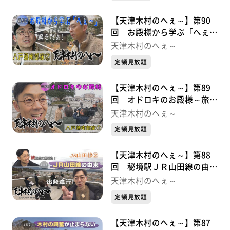
【天津木村のへぇ～】第90
回 お殿様から学ぶ「へぇ
～」 八戸藩南部家シリーズ
天津木村のへぇ～
②
定額見放題
【天津木村のへぇ～】第89
回 オドロキのお殿様～旅の
始まり～ 八戸藩南部家シリ
天津木村のへぇ～
ーズ①
定額見放題
【天津木村のへぇ～】第88
回 秘境駅ＪＲ山田線の由来
が解明！ ＪＲ山田線シリー
天津木村のへぇ～
ズ②最終章
定額見放題
【天津木村のへぇ～】第87