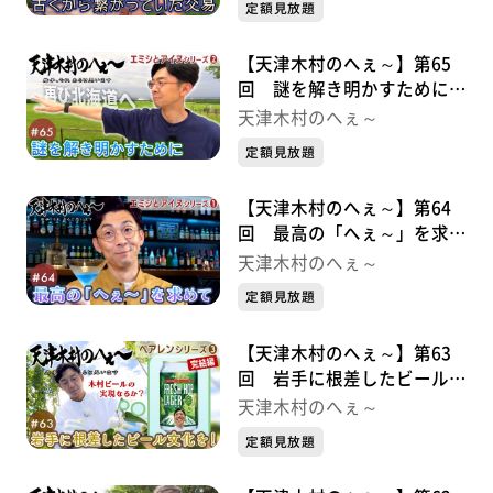
定額見放題
【天津木村のへぇ～】第65
回 謎を解き明かすために
エミシとアイヌシリーズ②
天津木村のへぇ～
定額見放題
【天津木村のへぇ～】第64
回 最高の「へぇ～」を求め
て エミシとアイヌシリーズ➀
天津木村のへぇ～
定額見放題
【天津木村のへぇ～】第63
回 岩手に根差したビール文
化を！ べアレンシリーズ③
天津木村のへぇ～
完結編
定額見放題