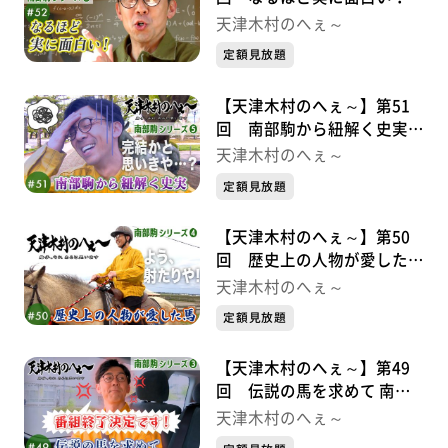
南部駒シリーズ⑥
天津木村のへぇ～
定額見放題
【天津木村のへぇ～】第51
回 南部駒から紐解く史実
南部駒シリーズ⑤
天津木村のへぇ～
定額見放題
【天津木村のへぇ～】第50
回 歴史上の人物が愛した馬
南部駒シリーズ➃
天津木村のへぇ～
定額見放題
【天津木村のへぇ～】第49
回 伝説の馬を求めて 南部
駒シリーズ➂
天津木村のへぇ～