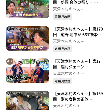
回 盛岡 合体の祭り・・・
金勢様シリーズ③
天津木村のへぇ～
定額見放題
【天津木村のへぇ～】第170
回 遠野 地中から御神体
が！・・・金勢様シリーズ②
天津木村のへぇ～
定額見放題
【天津木村のへぇ～】第17
回 稲村ジェーン
天津木村のへぇ～
定額見放題
【天津木村のへぇ～】第169
回 謎の女性の正体
は？・・・金勢様シリーズ①
天津木村のへぇ～