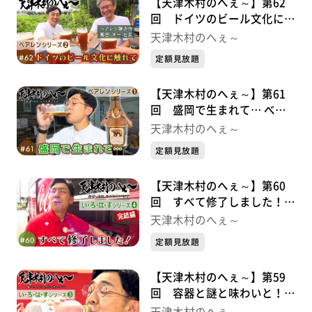
【天津木村のへぇ～】第62
回 ドイツのビール文化に触
れて べアレンシリーズ②
天津木村のへぇ～
定額見放題
【天津木村のへぇ～】第61
回 盛岡で生まれて… べア
レンシリーズ➀
天津木村のへぇ～
定額見放題
【天津木村のへぇ～】第60
回 すべて修了しました！
い・ろ・は・すシリーズ➃完
天津木村のへぇ～
結編
定額見放題
【天津木村のへぇ～】第59
回 容器と謎と味わいと！
い・ろ・は・すシリーズ③
天津木村のへぇ～