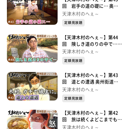
回 岩手の道の礎に… 奥州
街道シリーズ⑤
天津木村のへぇ～
定額見放題
【天津木村のへぇ～】第44
回 険しき道のりの中で…
奥州街道シリーズ④
天津木村のへぇ～
定額見放題
【天津木村のへぇ～】第43
回 道との遭遇 奥州街道シ
リーズ③
天津木村のへぇ～
定額見放題
【天津木村のへぇ～】第42
回 旅は続くよどこまでも！
奥州街道シリーズ②
天津木村のへぇ～