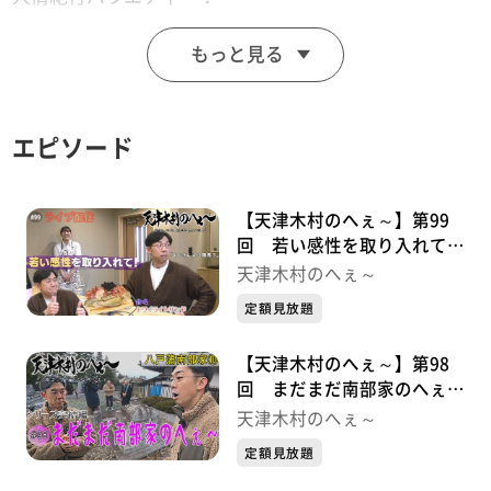
思わず「へぇ～」と言ってしまうこと「あると思いま
もっと見る
す！」
※この動画は2022年7月15日に放送した番組をtopo用に
再編集したものです。
エピソード
「天津木村のへぇ～ 岩手、それあると思います」
毎週金曜日 深夜０時１５分～ 岩手朝日テレビで絶賛
放送中！！
【天津木村のへぇ～】第99
回 若い感性を取り入れて！
ライブ配信シリーズ①
天津木村のへぇ～
定額見放題
【天津木村のへぇ～】第98
回 まだまだ南部家のへぇ～
八戸藩南部家シリーズ⑩最終
天津木村のへぇ～
章
定額見放題