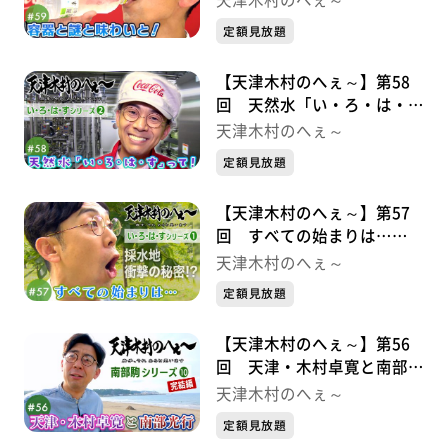
定額見放題
【天津木村のへぇ～】第58
回 天然水「い・ろ・は・
す」って！ い・ろ・は・す
天津木村のへぇ～
シリーズ②
定額見放題
【天津木村のへぇ～】第57
回 すべての始まりは…
い・ろ・は・すシリーズ➀
天津木村のへぇ～
定額見放題
【天津木村のへぇ～】第56
回 天津・木村卓寛と南部光
行 南部駒シリーズ⑩完結編
天津木村のへぇ～
定額見放題