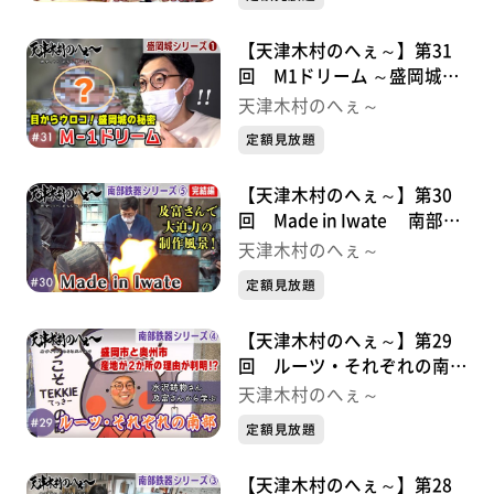
【天津木村のへぇ～】第31
回 M1ドリーム ～盛岡城シ
リーズ①
天津木村のへぇ～
定額見放題
【天津木村のへぇ～】第30
回 Made in Iwate 南部鉄
器シリーズ⑤
天津木村のへぇ～
定額見放題
【天津木村のへぇ～】第29
回 ルーツ・それぞれの南
部 南部鉄器シリーズ④
天津木村のへぇ～
定額見放題
【天津木村のへぇ～】第28