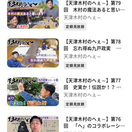
【天津木村のへぇ～】第79
回 木村の魔法あると思いま
す 九戸政実シリーズ➄
天津木村のへぇ～
定額見放題
【天津木村のへぇ～】第78
回 忘れ得ぬ九戸政実 九
戸政実シリーズ➃
天津木村のへぇ～
定額見放題
【天津木村のへぇ～】第77
回 史実か！伝説か！？ 九
戸政実シリーズ➂
天津木村のへぇ～
定額見放題
【天津木村のへぇ～】第76
回 「へ」のコラボレーショ