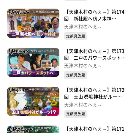
【天津木村のへぇ～】第174
回 新社殿へ枋ノ木神
社・・・金勢様シリーズ⑥
天津木村のへぇ～
定額見放題
【天津木村のへぇ～】第173
回 二戸のパワースポット
へ・・・金勢様シリーズ⑤
天津木村のへぇ～
定額見放題
【天津木村のへぇ～】第172
回 玉山 巻堀神社がルー
ツ！？・・・金勢様シリーズ
天津木村のへぇ～
④
定額見放題
【天津木村のへぇ～】第171