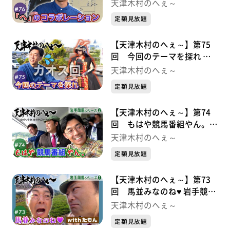
ン 九戸政実シリーズ②
天津木村のへぇ～
定額見放題
【天津木村のへぇ～】第75
回 今回のテーマを探れ 九
戸政実シリーズ➀
天津木村のへぇ～
定額見放題
【天津木村のへぇ～】第74
回 もはや競馬番組やん。
岩手競馬シリーズ②
天津木村のへぇ～
定額見放題
【天津木村のへぇ～】第73
回 馬並みなのね♥ 岩手競馬
シリーズ➀
天津木村のへぇ～
定額見放題