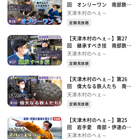
回 オンリーワン 南部鉄器
シリーズ③
天津木村のへぇ～
定額見放題
【天津木村のへぇ～】第27
回 継承すべき技 南部鉄器
シリーズ②
天津木村のへぇ～
定額見放題
【天津木村のへぇ～】第26
回 偉大なる鉄人たち 南部
鉄器シリーズ①
天津木村のへぇ～
定額見放題
【天津木村のへぇ～】第25
回 岩手愛 南部・伊達の藩
境を探る⑦
天津木村のへぇ～