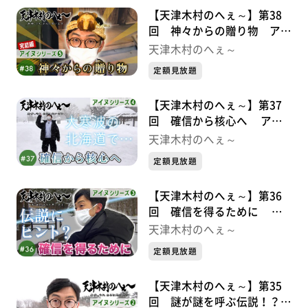
【天津木村のへぇ～】第38
回 神々からの贈り物 アイ
ヌシリーズ⑤完結編
天津木村のへぇ～
定額見放題
【天津木村のへぇ～】第37
回 確信から核心へ アイ
ヌシリーズ④
天津木村のへぇ～
定額見放題
【天津木村のへぇ～】第36
回 確信を得るために ア
イヌシリーズ③
天津木村のへぇ～
定額見放題
【天津木村のへぇ～】第35
回 謎が謎を呼ぶ伝説！？