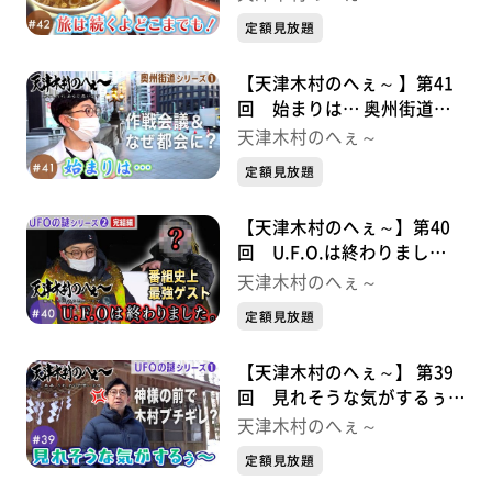
定額見放題
【天津木村のへぇ～ 】第41
回 始まりは… 奥州街道シ
リーズ①
天津木村のへぇ～
定額見放題
【天津木村のへぇ～】第40
回 U.F.O.は終わりまし
た。 UFOの謎シリーズ②完
天津木村のへぇ～
結編
定額見放題
【天津木村のへぇ～】 第39
回 見れそうな気がするぅ〜
UFOシリーズ①
天津木村のへぇ～
定額見放題