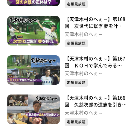
定額見放題
【天津木村のへぇ～】第168
回 次世代に繋ぎ 夢を叶
え・・・久慈次郎シリーズ９
天津木村のへぇ～
最終章
定額見放題
【天津木村のへぇ～】第167
回 ＫＯＨで学んでみる
と・・・久慈次郎シリーズ⑧
天津木村のへぇ～
定額見放題
【天津木村のへぇ～】第166
回 久慈次郎の遺志を引き継
いで！・・・・・久慈次郎シ
天津木村のへぇ～
リーズ⑦
定額見放題