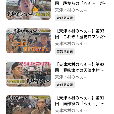
回 殿からの「へぇ～」がい
っぱい 八戸藩南部家シリー
天津木村のへぇ～
ズ⑥
定額見放題
【天津木村のへぇ～】第93
回 これぞ！歴史ロマンだぁ
八戸藩南部家シリーズ⑤
天津木村のへぇ～
定額見放題
【天津木村のへぇ～】第92
回 興味津々の天津木村 八
戸藩南部家シリーズ④
天津木村のへぇ～
定額見放題
【天津木村のへぇ～】第91
回 南部家の「へぇ～」 八
戸藩南部家シリーズ③
天津木村のへぇ～