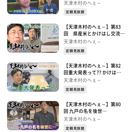
かけはし交流シリーズ③
天津木村のへぇ～
定額見放題
【天津木村のへぇ～】第83
回 県産米とかけはし交流
かけはし交流シリーズ②
天津木村のへぇ～
定額見放題
【天津木村のへぇ～】第82
回重大発表って?? かけはし
交流シリーズ①
天津木村のへぇ～
定額見放題
【天津木村のへぇ～】第80
回 九戸の名を後世
に・・・ 九戸政実シリーズ
天津木村のへぇ～
⑥
定額見放題