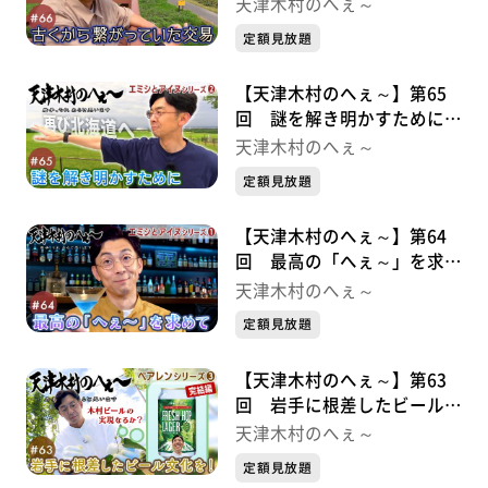
易 エミシとアイヌシリーズ
天津木村のへぇ～
③
定額見放題
【天津木村のへぇ～】第65
回 謎を解き明かすために
エミシとアイヌシリーズ②
天津木村のへぇ～
定額見放題
【天津木村のへぇ～】第64
回 最高の「へぇ～」を求め
て エミシとアイヌシリーズ➀
天津木村のへぇ～
定額見放題
【天津木村のへぇ～】第63
回 岩手に根差したビール文
化を！ べアレンシリーズ③
天津木村のへぇ～
完結編
定額見放題