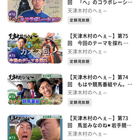
回 「へ」のコラボレーショ
ン 九戸政実シリーズ②
天津木村のへぇ～
定額見放題
【天津木村のへぇ～】第75
回 今回のテーマを探れ 九
戸政実シリーズ➀
天津木村のへぇ～
定額見放題
【天津木村のへぇ～】第74
回 もはや競馬番組やん。
岩手競馬シリーズ②
天津木村のへぇ～
定額見放題
【天津木村のへぇ～】第73
回 馬並みなのね♥ 岩手競馬
シリーズ➀
天津木村のへぇ～