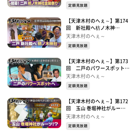
⑦
定額見放題
【天津木村のへぇ～】第174
回 新社殿へ枋ノ木神
社・・・金勢様シリーズ⑥
天津木村のへぇ～
定額見放題
【天津木村のへぇ～】第173
回 二戸のパワースポット
へ・・・金勢様シリーズ⑤
天津木村のへぇ～
定額見放題
【天津木村のへぇ～】第172
回 玉山 巻堀神社がルー
ツ！？・・・金勢様シリーズ
天津木村のへぇ～
④
定額見放題