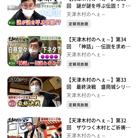
回 謎が謎を呼ぶ伝説！？
アイヌシリーズ②
天津木村のへぇ～
定額見放題
【天津木村のへぇ～】第34
回 「神話」…伝説を求めて
アイヌシリーズ①
天津木村のへぇ～
定額見放題
【天津木村のへぇ～】第33
回 最終決戦 盛岡城シリー
ズ③
天津木村のへぇ～
定額見放題
【天津木村のへぇ～】第32
回 ザワつく木村とご祈祷
と。 盛岡城シリーズ②
天津木村のへぇ～