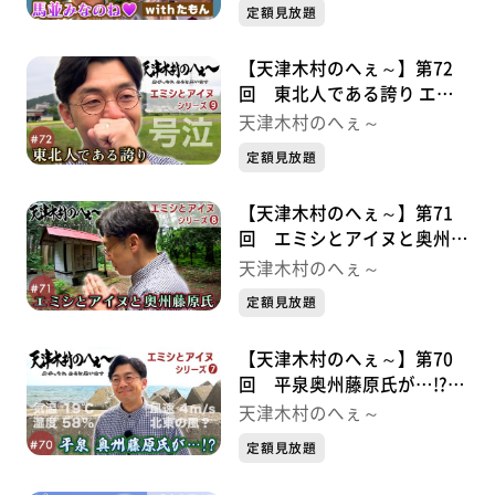
定額見放題
【天津木村のへぇ～】第72
回 東北人である誇り エミ
シとアイヌシリーズ⑨
天津木村のへぇ～
定額見放題
【天津木村のへぇ～】第71
回 エミシとアイヌと奥州藤
原氏 エミシとアイヌシリー
天津木村のへぇ～
ズ➇
定額見放題
【天津木村のへぇ～】第70
回 平泉奥州藤原氏が…!?エ
ミシとアイヌシリーズ➆
天津木村のへぇ～
定額見放題