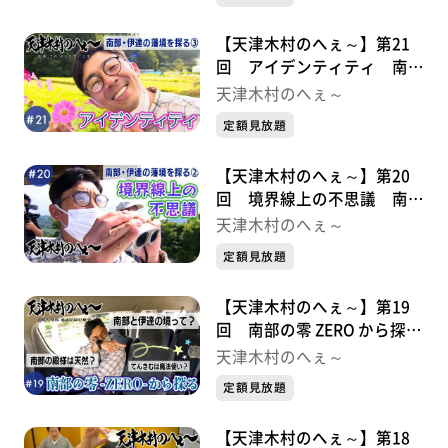
【天津木村のへぇ～】第21
回 アイデンティティ 南
部・伊達の藩境を探る③
天津木村のへぇ～
定額見放題
【天津木村のへぇ～】第20
回 境界線上の不思議 南
部・伊達の藩境を探る②
天津木村のへぇ～
定額見放題
【天津木村のへぇ～】第19
回 南部の零 ZERO から探
る 南部・伊達の藩境①
天津木村のへぇ～
定額見放題
【天津木村のへぇ～】第18