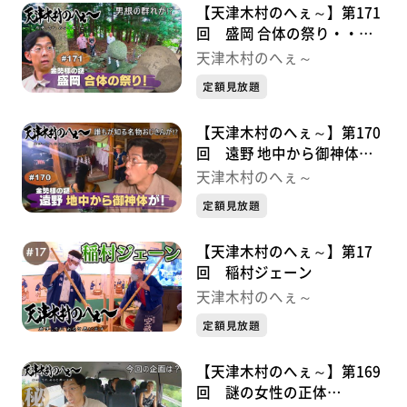
【天津木村のへぇ～】第171
回 盛岡 合体の祭り・・・
金勢様シリーズ③
天津木村のへぇ～
定額見放題
【天津木村のへぇ～】第170
回 遠野 地中から御神体
が！・・・金勢様シリーズ②
天津木村のへぇ～
定額見放題
【天津木村のへぇ～】第17
回 稲村ジェーン
天津木村のへぇ～
定額見放題
【天津木村のへぇ～】第169
回 謎の女性の正体