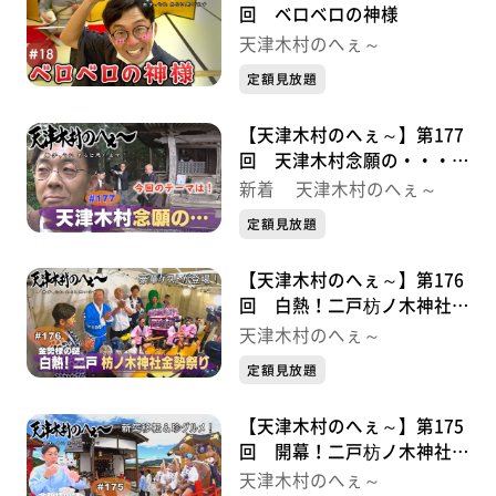
回 ベロベロの神様
天津木村のへぇ～
定額見放題
【天津木村のへぇ～】第177
回 天津木村念願の・・・義
経北行伝説序章①
新着 天津木村のへぇ～
定額見放題
【天津木村のへぇ～】第176
回 白熱！二戸枋ノ木神社金
勢祭り・・・金勢様シリーズ
天津木村のへぇ～
最終話
定額見放題
【天津木村のへぇ～】第175
回 開幕！二戸枋ノ木神社金
勢祭り・・・金勢様シリーズ
天津木村のへぇ～