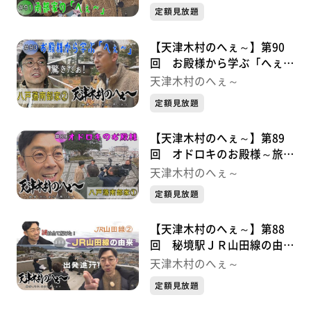
定額見放題
【天津木村のへぇ～】第90
回 お殿様から学ぶ「へぇ
～」 八戸藩南部家シリーズ
天津木村のへぇ～
②
定額見放題
【天津木村のへぇ～】第89
回 オドロキのお殿様～旅の
始まり～ 八戸藩南部家シリ
天津木村のへぇ～
ーズ①
定額見放題
【天津木村のへぇ～】第88
回 秘境駅ＪＲ山田線の由来
が解明！ ＪＲ山田線シリー
天津木村のへぇ～
ズ②最終章
定額見放題