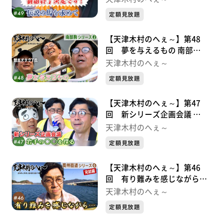
定額見放題
【天津木村のへぇ～】第48
回 夢を与えるもの 南部駒
シリーズ②
天津木村のへぇ～
定額見放題
【天津木村のへぇ～】第47
回 新シリーズ企画会議 岩
手の〇〇を探る
天津木村のへぇ～
定額見放題
【天津木村のへぇ～】第46
回 有り難みを感じながら…
奥州街道シリーズ⑥
天津木村のへぇ～
定額見放題