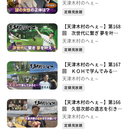
は？・・・金勢様シリーズ①
天津木村のへぇ～
定額見放題
【天津木村のへぇ～】第168
回 次世代に繋ぎ 夢を叶
え・・・久慈次郎シリーズ９
天津木村のへぇ～
最終章
定額見放題
【天津木村のへぇ～】第167
回 ＫＯＨで学んでみる
と・・・久慈次郎シリーズ⑧
天津木村のへぇ～
定額見放題
【天津木村のへぇ～】第166
回 久慈次郎の遺志を引き継
いで！・・・・・久慈次郎シ
天津木村のへぇ～
リーズ⑦
定額見放題