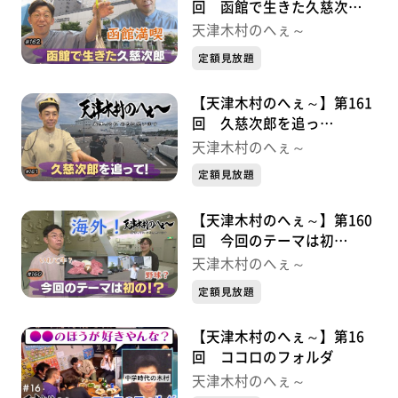
回 函館で生きた久慈次
郎・・・・・久慈次郎シリー
天津木村のへぇ～
ズ③
定額見放題
【天津木村のへぇ～】第161
回 久慈次郎を追っ
て・・・・・久慈次郎シリー
天津木村のへぇ～
ズ②
定額見放題
【天津木村のへぇ～】第160
回 今回のテーマは初
の！？・・・・・久慈次郎シ
天津木村のへぇ～
リーズ①
定額見放題
【天津木村のへぇ～】第16
回 ココロのフォルダ
天津木村のへぇ～