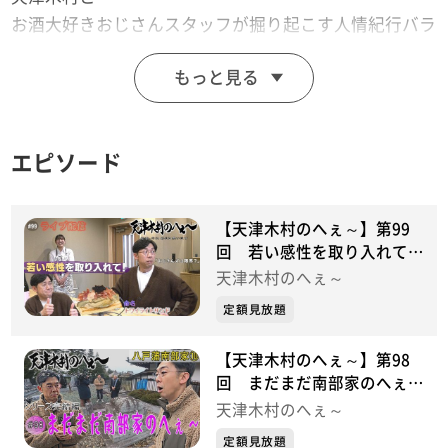
お酒大好きおじさんスタッフが掘り起こす人情紀行バラ
エティー！
もっと見る
思わず「へぇ～」と言ってしまうこと「あると思いま
す！」
※この動画は2024年6月07日に放送した番組をtopo用に
エピソード
再編集したものです。
「天津木村のへぇ～ 岩手、それあると思います」
毎週金曜日 深夜０時１５分～ 絶賛放送中！！
【天津木村のへぇ～】第99
回 若い感性を取り入れて！
ライブ配信シリーズ①
天津木村のへぇ～
定額見放題
【天津木村のへぇ～】第98
回 まだまだ南部家のへぇ～
八戸藩南部家シリーズ⑩最終
天津木村のへぇ～
章
定額見放題