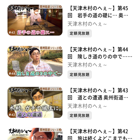
【天津木村のへぇ～】第45
回 岩手の道の礎に… 奥州
街道シリーズ⑤
天津木村のへぇ～
定額見放題
【天津木村のへぇ～】第44
回 険しき道のりの中で…
奥州街道シリーズ④
天津木村のへぇ～
定額見放題
【天津木村のへぇ～】第43
回 道との遭遇 奥州街道シ
リーズ③
天津木村のへぇ～
定額見放題
【天津木村のへぇ～】第42
回 旅は続くよどこまでも！