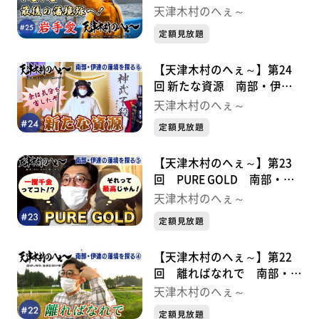
境を探る⑦
天津木村のへぇ～
定額見放題
【天津木村のへぇ～】第24
回 新たな資源 南部・伊達
の藩境を探る⑥
天津木村のへぇ～
定額見放題
【天津木村のへぇ～】第23
回 PURE GOLD 南部・伊
達の藩境を探る⑤
天津木村のへぇ～
定額見放題
【天津木村のへぇ～】第22
回 離ればなれで 南部・伊
達の藩境を探る④
天津木村のへぇ～
定額見放題