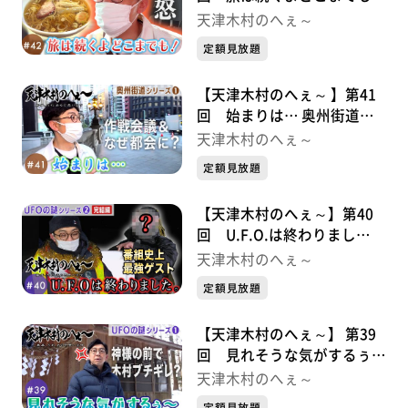
奥州街道シリーズ②
天津木村のへぇ～
定額見放題
【天津木村のへぇ～ 】第41
回 始まりは… 奥州街道シ
リーズ①
天津木村のへぇ～
定額見放題
【天津木村のへぇ～】第40
回 U.F.O.は終わりまし
た。 UFOの謎シリーズ②完
天津木村のへぇ～
結編
定額見放題
【天津木村のへぇ～】 第39
回 見れそうな気がするぅ〜
UFOシリーズ①
天津木村のへぇ～
定額見放題