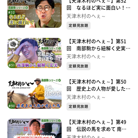
【天津木村のへぇ～】第52
回 なるほど実に面白い！
南部駒シリーズ⑥
天津木村のへぇ～
定額見放題
【天津木村のへぇ～】第51
回 南部駒から紐解く史実
南部駒シリーズ⑤
天津木村のへぇ～
定額見放題
【天津木村のへぇ～】第50
回 歴史上の人物が愛した馬
南部駒シリーズ➃
天津木村のへぇ～
定額見放題
【天津木村のへぇ～】第49
回 伝説の馬を求めて 南部
駒シリーズ➂
天津木村のへぇ～