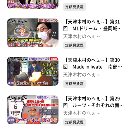
定額見放題
【天津木村のへぇ～】第31
回 M1ドリーム ～盛岡城シ
リーズ①
天津木村のへぇ～
定額見放題
【天津木村のへぇ～】第30
回 Made in Iwate 南部鉄
器シリーズ⑤
天津木村のへぇ～
定額見放題
【天津木村のへぇ～】第29
回 ルーツ・それぞれの南
部 南部鉄器シリーズ④
天津木村のへぇ～
定額見放題