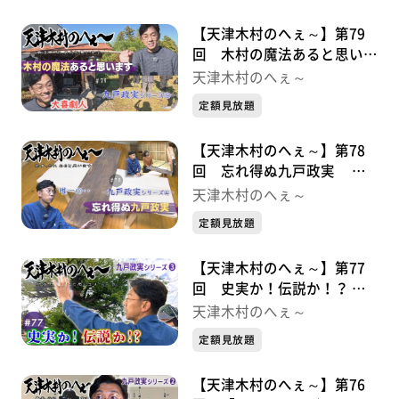
【天津木村のへぇ～】第79
回 木村の魔法あると思いま
す 九戸政実シリーズ➄
天津木村のへぇ～
定額見放題
【天津木村のへぇ～】第78
回 忘れ得ぬ九戸政実 九
戸政実シリーズ➃
天津木村のへぇ～
定額見放題
【天津木村のへぇ～】第77
回 史実か！伝説か！？ 九
戸政実シリーズ➂
天津木村のへぇ～
定額見放題
【天津木村のへぇ～】第76