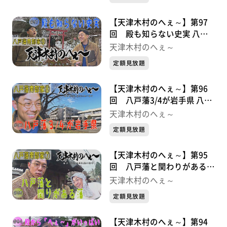
【天津木村のへぇ～】第97
回 殿も知らない史実 八戸
藩南部家シリーズ⑨
天津木村のへぇ～
定額見放題
【天津木村のへぇ～】第96
回 八戸藩3/4が岩手県 八戸
藩南部家シリーズ⑧
天津木村のへぇ～
定額見放題
【天津木村のへぇ～】第95
回 八戸藩と関わりがある藩
八戸藩南部家シリーズ⑦
天津木村のへぇ～
定額見放題
【天津木村のへぇ～】第94