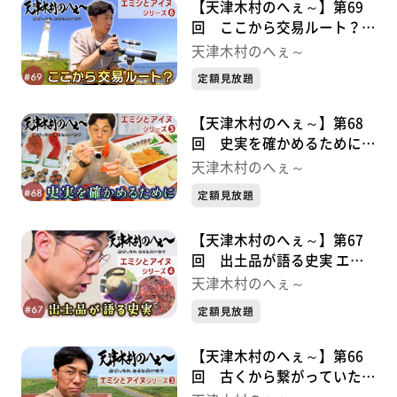
【天津木村のへぇ～】第69
回 ここから交易ルート？
エミシとアイヌシリーズ⑥
天津木村のへぇ～
定額見放題
【天津木村のへぇ～】第68
回 史実を確かめるために
エミシとアイヌシリーズ⑤
天津木村のへぇ～
定額見放題
【天津木村のへぇ～】第67
回 出土品が語る史実 エミ
シとアイヌシリーズ➃
天津木村のへぇ～
定額見放題
【天津木村のへぇ～】第66
回 古くから繋がっていた交