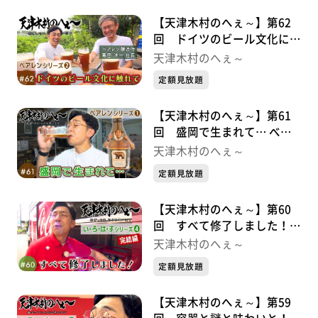
【天津木村のへぇ～】第62
回 ドイツのビール文化に触
れて べアレンシリーズ②
天津木村のへぇ～
定額見放題
【天津木村のへぇ～】第61
回 盛岡で生まれて… べア
レンシリーズ➀
天津木村のへぇ～
定額見放題
【天津木村のへぇ～】第60
回 すべて修了しました！
い・ろ・は・すシリーズ➃完
天津木村のへぇ～
結編
定額見放題
【天津木村のへぇ～】第59