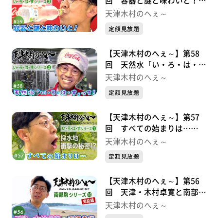
回 容器と謎と味わいと！
い・ろ・は・すシリーズ③
天津木村のへぇ～
定額見放題
【天津木村のへぇ～】第58
回 天然水「い・ろ・は・
す」って！ い・ろ・は・す
天津木村のへぇ～
シリーズ②
定額見放題
【天津木村のへぇ～】第57
回 すべての始まりは…
い・ろ・は・すシリーズ➀
天津木村のへぇ～
定額見放題
【天津木村のへぇ～】第56
回 天津・木村卓寛と南部光
行 南部駒シリーズ⑩完結編
天津木村のへぇ～