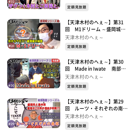
定額見放題
【天津木村のへぇ～】第31
回 M1ドリーム ～盛岡城シ
リーズ①
天津木村のへぇ～
定額見放題
【天津木村のへぇ～】第30
回 Made in Iwate 南部鉄
器シリーズ⑤
天津木村のへぇ～
定額見放題
【天津木村のへぇ～】第29
回 ルーツ・それぞれの南
部 南部鉄器シリーズ④
天津木村のへぇ～
定額見放題