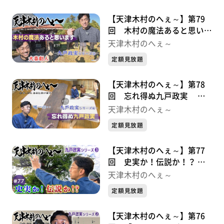
【天津木村のへぇ～】第79
回 木村の魔法あると思いま
す 九戸政実シリーズ➄
天津木村のへぇ～
定額見放題
【天津木村のへぇ～】第78
回 忘れ得ぬ九戸政実 九
戸政実シリーズ➃
天津木村のへぇ～
定額見放題
【天津木村のへぇ～】第77
回 史実か！伝説か！？ 九
戸政実シリーズ➂
天津木村のへぇ～
定額見放題
【天津木村のへぇ～】第76