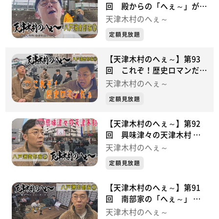
回 殿からの「へぇ～」がい
っぱい 八戸藩南部家シリー
天津木村のへぇ～
ズ⑥
定額見放題
【天津木村のへぇ～】第93
回 これぞ！歴史ロマンだぁ
八戸藩南部家シリーズ⑤
天津木村のへぇ～
定額見放題
【天津木村のへぇ～】第92
回 興味津々の天津木村 八
戸藩南部家シリーズ④
天津木村のへぇ～
定額見放題
【天津木村のへぇ～】第91
回 南部家の「へぇ～」 八
戸藩南部家シリーズ③
天津木村のへぇ～