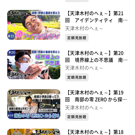
【天津木村のへぇ～】第21
回 アイデンティティ 南
部・伊達の藩境を探る③
天津木村のへぇ～
定額見放題
【天津木村のへぇ～】第20
回 境界線上の不思議 南
部・伊達の藩境を探る②
天津木村のへぇ～
定額見放題
【天津木村のへぇ～】第19
回 南部の零 ZERO から探
る 南部・伊達の藩境①
天津木村のへぇ～
定額見放題
【天津木村のへぇ～】第18