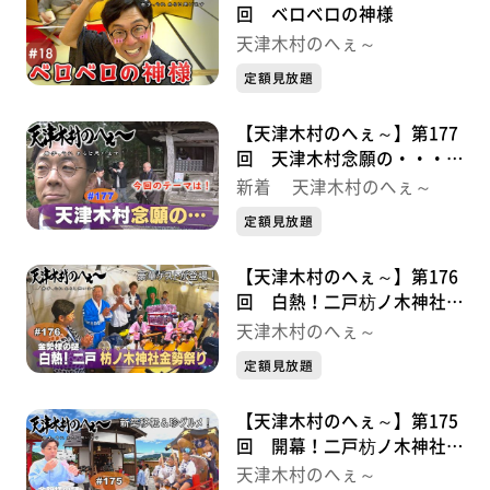
回 ベロベロの神様
天津木村のへぇ～
定額見放題
【天津木村のへぇ～】第177
回 天津木村念願の・・・義
経北行伝説序章①
新着 天津木村のへぇ～
定額見放題
【天津木村のへぇ～】第176
回 白熱！二戸枋ノ木神社金
勢祭り・・・金勢様シリーズ
天津木村のへぇ～
最終話
定額見放題
【天津木村のへぇ～】第175
回 開幕！二戸枋ノ木神社金
勢祭り・・・金勢様シリーズ
天津木村のへぇ～