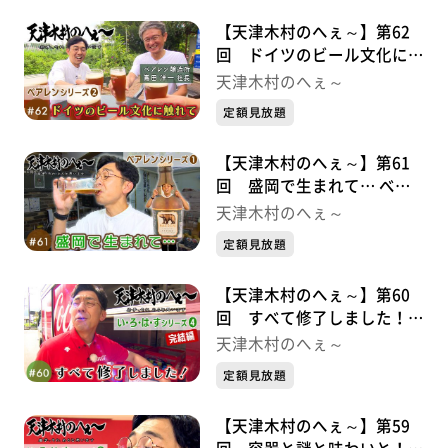
【天津木村のへぇ～】第62
回 ドイツのビール文化に触
れて べアレンシリーズ②
天津木村のへぇ～
定額見放題
【天津木村のへぇ～】第61
回 盛岡で生まれて… べア
レンシリーズ➀
天津木村のへぇ～
定額見放題
【天津木村のへぇ～】第60
回 すべて修了しました！
い・ろ・は・すシリーズ➃完
天津木村のへぇ～
結編
定額見放題
【天津木村のへぇ～】第59