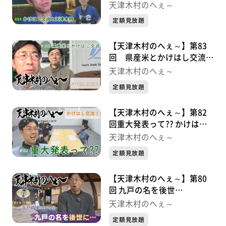
かけはし交流シリーズ③
天津木村のへぇ～
定額見放題
【天津木村のへぇ～】第83
回 県産米とかけはし交流
かけはし交流シリーズ②
天津木村のへぇ～
定額見放題
【天津木村のへぇ～】第82
回重大発表って?? かけはし
交流シリーズ①
天津木村のへぇ～
定額見放題
【天津木村のへぇ～】第80
回 九戸の名を後世
に・・・ 九戸政実シリーズ
天津木村のへぇ～
⑥
定額見放題