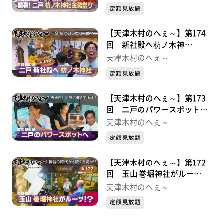
⑦
定額見放題
【天津木村のへぇ～】第174
回 新社殿へ枋ノ木神
社・・・金勢様シリーズ⑥
天津木村のへぇ～
定額見放題
【天津木村のへぇ～】第173
回 二戸のパワースポット
へ・・・金勢様シリーズ⑤
天津木村のへぇ～
定額見放題
【天津木村のへぇ～】第172
回 玉山 巻堀神社がルー
ツ！？・・・金勢様シリーズ
天津木村のへぇ～
④
定額見放題