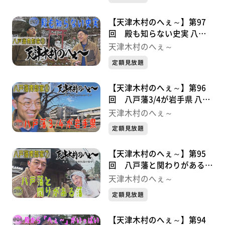
【天津木村のへぇ～】第97
回 殿も知らない史実 八戸
藩南部家シリーズ⑨
天津木村のへぇ～
定額見放題
【天津木村のへぇ～】第96
回 八戸藩3/4が岩手県 八戸
藩南部家シリーズ⑧
天津木村のへぇ～
定額見放題
【天津木村のへぇ～】第95
回 八戸藩と関わりがある藩
八戸藩南部家シリーズ⑦
天津木村のへぇ～
定額見放題
【天津木村のへぇ～】第94