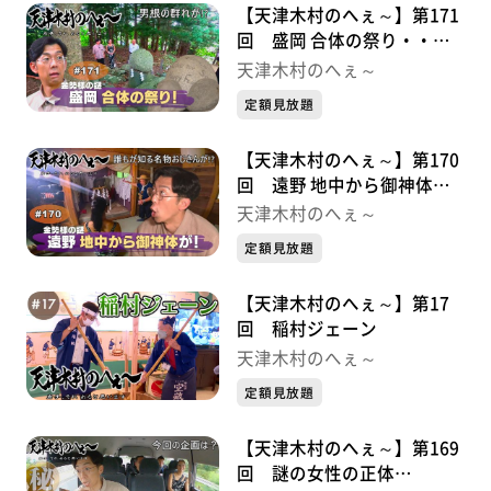
【天津木村のへぇ～】第171
回 盛岡 合体の祭り・・・
金勢様シリーズ③
天津木村のへぇ～
定額見放題
【天津木村のへぇ～】第170
回 遠野 地中から御神体
が！・・・金勢様シリーズ②
天津木村のへぇ～
定額見放題
【天津木村のへぇ～】第17
回 稲村ジェーン
天津木村のへぇ～
定額見放題
【天津木村のへぇ～】第169
回 謎の女性の正体