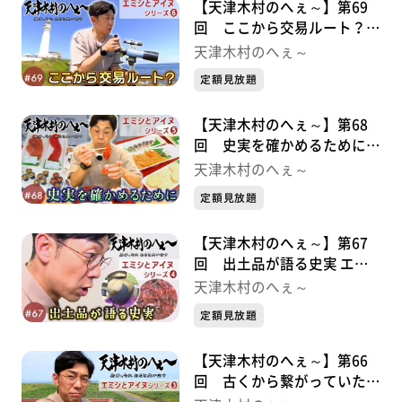
【天津木村のへぇ～】第69
回 ここから交易ルート？
エミシとアイヌシリーズ⑥
天津木村のへぇ～
定額見放題
【天津木村のへぇ～】第68
回 史実を確かめるために
エミシとアイヌシリーズ⑤
天津木村のへぇ～
定額見放題
【天津木村のへぇ～】第67
回 出土品が語る史実 エミ
シとアイヌシリーズ➃
天津木村のへぇ～
定額見放題
【天津木村のへぇ～】第66
回 古くから繋がっていた交