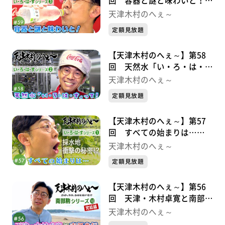
回 容器と謎と味わいと！
い・ろ・は・すシリーズ③
天津木村のへぇ～
定額見放題
【天津木村のへぇ～】第58
回 天然水「い・ろ・は・
す」って！ い・ろ・は・す
天津木村のへぇ～
シリーズ②
定額見放題
【天津木村のへぇ～】第57
回 すべての始まりは…
い・ろ・は・すシリーズ➀
天津木村のへぇ～
定額見放題
【天津木村のへぇ～】第56
回 天津・木村卓寛と南部光
行 南部駒シリーズ⑩完結編
天津木村のへぇ～