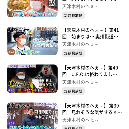
奥州街道シリーズ②
天津木村のへぇ～
定額見放題
【天津木村のへぇ～ 】第41
回 始まりは… 奥州街道シ
リーズ①
天津木村のへぇ～
定額見放題
【天津木村のへぇ～】第40
回 U.F.O.は終わりまし
た。 UFOの謎シリーズ②完
天津木村のへぇ～
結編
定額見放題
【天津木村のへぇ～】 第39
回 見れそうな気がするぅ〜
UFOシリーズ①
天津木村のへぇ～
定額見放題