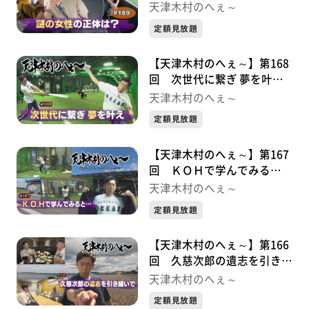
は？・・・金勢様シリーズ①
天津木村のへぇ～
定額見放題
【天津木村のへぇ～】第168
回 次世代に繋ぎ 夢を叶
え・・・久慈次郎シリーズ９
天津木村のへぇ～
最終章
定額見放題
【天津木村のへぇ～】第167
回 ＫＯＨで学んでみる
と・・・久慈次郎シリーズ⑧
天津木村のへぇ～
定額見放題
【天津木村のへぇ～】第166
回 久慈次郎の遺志を引き継
いで！・・・・・久慈次郎シ
天津木村のへぇ～
リーズ⑦
定額見放題