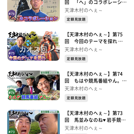
回 「へ」のコラボレーショ
ン 九戸政実シリーズ②
天津木村のへぇ～
定額見放題
【天津木村のへぇ～】第75
回 今回のテーマを探れ 九
戸政実シリーズ➀
天津木村のへぇ～
定額見放題
【天津木村のへぇ～】第74
回 もはや競馬番組やん。
岩手競馬シリーズ②
天津木村のへぇ～
定額見放題
【天津木村のへぇ～】第73
回 馬並みなのね♥ 岩手競馬
シリーズ➀
天津木村のへぇ～