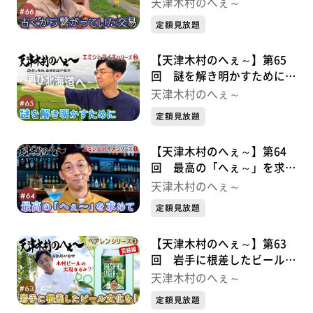
易 エミシとアイヌシリーズ
天津木村のへぇ～
③
定額見放題
【天津木村のへぇ～】第65
回 謎を解き明かすために
エミシとアイヌシリーズ②
天津木村のへぇ～
定額見放題
【天津木村のへぇ～】第64
回 最高の「へぇ～」を求め
て エミシとアイヌシリーズ➀
天津木村のへぇ～
定額見放題
【天津木村のへぇ～】第63
回 岩手に根差したビール文
化を！ べアレンシリーズ③
天津木村のへぇ～
完結編
定額見放題