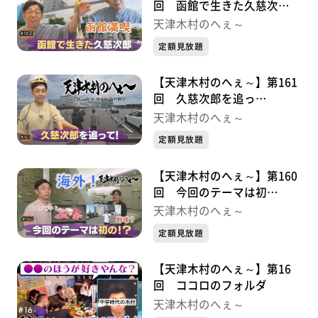
回 函館で生きた久慈次
郎・・・・・久慈次郎シリー
天津木村のへぇ～
ズ③
定額見放題
【天津木村のへぇ～】第161
回 久慈次郎を追っ
て・・・・・久慈次郎シリー
天津木村のへぇ～
ズ②
定額見放題
【天津木村のへぇ～】第160
回 今回のテーマは初
の！？・・・・・久慈次郎シ
天津木村のへぇ～
リーズ①
定額見放題
【天津木村のへぇ～】第16
回 ココロのフォルダ
天津木村のへぇ～