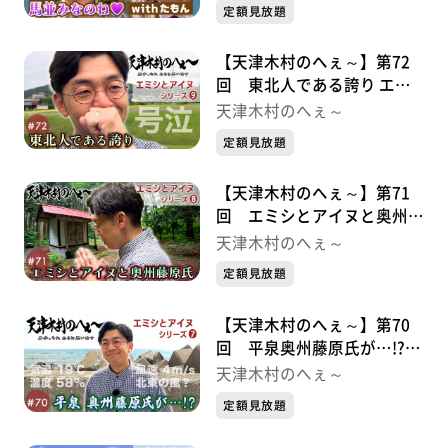
定額見放題
【天津木村のへぇ～】第72
回 東北人である誇り エミ
シとアイヌシリーズ⑨
天津木村のへぇ～
定額見放題
【天津木村のへぇ～】第71
回 エミシとアイヌと奥州藤
原氏 エミシとアイヌシリー
天津木村のへぇ～
ズ➇
定額見放題
【天津木村のへぇ～】第70
回 平泉奥州藤原氏が…!?エ
ミシとアイヌシリーズ➆
天津木村のへぇ～
定額見放題