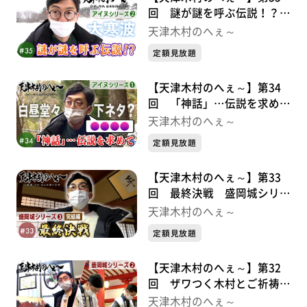
回 謎が謎を呼ぶ伝説！？
アイヌシリーズ②
天津木村のへぇ～
定額見放題
【天津木村のへぇ～】第34
回 「神話」…伝説を求めて
アイヌシリーズ①
天津木村のへぇ～
定額見放題
【天津木村のへぇ～】第33
回 最終決戦 盛岡城シリー
ズ③
天津木村のへぇ～
定額見放題
【天津木村のへぇ～】第32
回 ザワつく木村とご祈祷
と。 盛岡城シリーズ②
天津木村のへぇ～