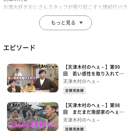
お酒大好きおじさんスタッフが掘り起こす人情紀行バラ
エティー！
もっと見る
思わず「へぇ～」と言ってしまうこと「あると思いま
す！」
※この動画は2024年4月26日に放送した番組をtopo用に
エピソード
再編集したものです。
「天津木村のへぇ～ 岩手、それあると思います」
毎週金曜日 深夜０時１５分～ 絶賛放送中！！
【天津木村のへぇ～】第99
回 若い感性を取り入れて！
ライブ配信シリーズ①
天津木村のへぇ～
定額見放題
【天津木村のへぇ～】第98
回 まだまだ南部家のへぇ～
八戸藩南部家シリーズ⑩最終
天津木村のへぇ～
章
定額見放題