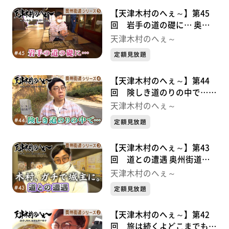
【天津木村のへぇ～】第45
回 岩手の道の礎に… 奥州
街道シリーズ⑤
天津木村のへぇ～
定額見放題
【天津木村のへぇ～】第44
回 険しき道のりの中で…
奥州街道シリーズ④
天津木村のへぇ～
定額見放題
【天津木村のへぇ～】第43
回 道との遭遇 奥州街道シ
リーズ③
天津木村のへぇ～
定額見放題
【天津木村のへぇ～】第42
回 旅は続くよどこまでも！