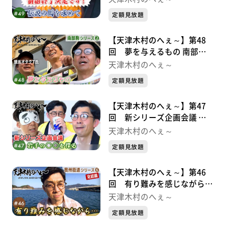
定額見放題
【天津木村のへぇ～】第48
回 夢を与えるもの 南部駒
シリーズ②
天津木村のへぇ～
定額見放題
【天津木村のへぇ～】第47
回 新シリーズ企画会議 岩
手の〇〇を探る
天津木村のへぇ～
定額見放題
【天津木村のへぇ～】第46
回 有り難みを感じながら…
奥州街道シリーズ⑥
天津木村のへぇ～
定額見放題