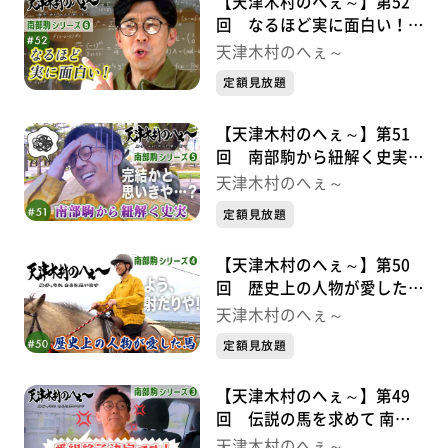
【天津木村のへぇ～】第52
回 なるほど実に面白い！
南部駒シリーズ⑥
天津木村のへぇ～
定額見放題
【天津木村のへぇ～】第51
回 南部駒から紐解く史実
南部駒シリーズ⑤
天津木村のへぇ～
定額見放題
【天津木村のへぇ～】第50
回 歴史上の人物が愛した馬
南部駒シリーズ➃
天津木村のへぇ～
定額見放題
【天津木村のへぇ～】第49
回 伝説の馬を求めて 南部
駒シリーズ➂
天津木村のへぇ～