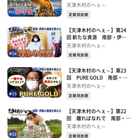
境を探る⑦
天津木村のへぇ～
定額見放題
【天津木村のへぇ～】第24
回 新たな資源 南部・伊達
の藩境を探る⑥
天津木村のへぇ～
定額見放題
【天津木村のへぇ～】第23
回 PURE GOLD 南部・伊
達の藩境を探る⑤
天津木村のへぇ～
定額見放題
【天津木村のへぇ～】第22
回 離ればなれで 南部・伊
達の藩境を探る④
天津木村のへぇ～
定額見放題