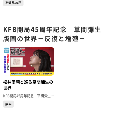
定額見放題
KFB開局45周年記念 草間彌生
版画の世界－反復と増殖－
松井愛莉と巡る草間彌生の
世界
KFB開局45周年記念 草間彌生 版画の世界－反復と増殖－
無料