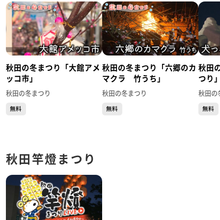
秋田の冬まつり「大館アメ
秋田の冬まつり「六郷のカ
秋田
ッコ市」
マクラ 竹うち」
つり
秋田の冬まつり
秋田の冬まつり
秋田の
無料
無料
無料
秋田竿燈まつり