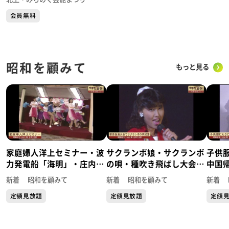
会員無料
昭和を顧みて
もっと見る
家庭婦人洋上セミナー・波
サクランボ娘・サクランボ
子供
力発電船「海明」・庄内浜
の唄・種吹き飛ばし大会～
中国
八乙女洞窟のコウモリ～
YTS山形テレビ「やまがた
結婚
新着 昭和を顧みて
新着 昭和を顧みて
新着 
YTS山形テレビ「やまがた
百景（昭和を顧みて）」～
中継～
定額見放題
定額見放題
定額
百景（昭和を顧みて）」～
まが
て）