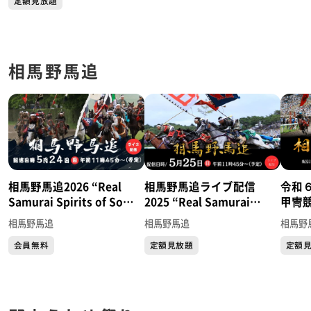
定額見放題
じ）の「七日堂裸詣り」
相馬野馬追
相馬野馬追2026 “Real
相馬野馬追ライブ配信
令和
Samurai Spirits of Soma
2025 “Real Samurai
甲冑
Nomaoi: Live
Spirits of Soma Nomaoi:
相馬野馬追
相馬野馬追
相馬野
Streaming”
Live Streaming”
会員無料
定額見放題
定額