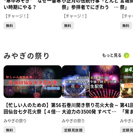
“寒中みそぎ” なぜ一番寒
小正月の伝統行事「どんと
宮城
い時期にやる？
祭」参拝者でにぎわう 仙
祭」
台市の大崎八幡宮から生中
事？
【チャージ！】
【チャージ！】
【チャ
継
無料
無料
無料
みやぎの祭り
もっと見る
【忙しい人のための】第56
石巻川開き祭り花火大会～
第4
回仙台七夕花火祭【４倍速
大迫力の3500発 すべて見
「宵
映像】
せます！～
みやぎの祭り
みやぎの祭り
みやぎ
無料
定額見放題
定額