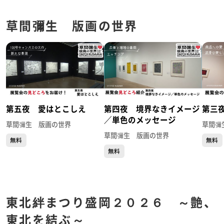
草間彌生 版画の世界
第五夜 愛はとこしえ
第四夜 境界なきイメージ
第三
／単色のメッセージ
草間彌生 版画の世界
草間彌
草間彌生 版画の世界
無料
無料
無料
東北絆まつり盛岡２０２６ ～艶、
東北を結ぶ～