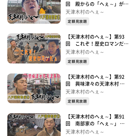
回 殿からの「へぇ～」がい
っぱい 八戸藩南部家シリー
天津木村のへぇ～
ズ⑥
定額見放題
【天津木村のへぇ～】第93
回 これぞ！歴史ロマンだぁ
八戸藩南部家シリーズ⑤
天津木村のへぇ～
定額見放題
【天津木村のへぇ～】第92
回 興味津々の天津木村 八
戸藩南部家シリーズ④
天津木村のへぇ～
定額見放題
【天津木村のへぇ～】第91
回 南部家の「へぇ～」 八
戸藩南部家シリーズ③
天津木村のへぇ～