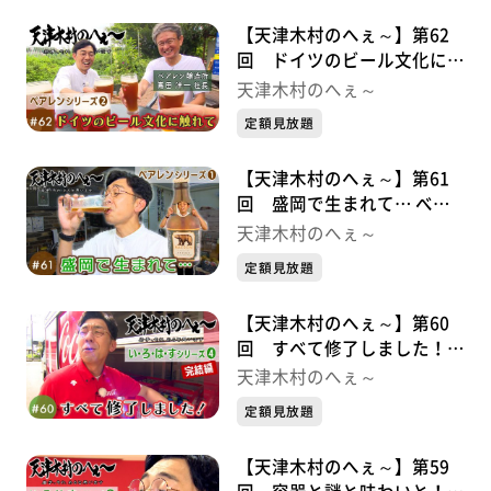
【天津木村のへぇ～】第62
回 ドイツのビール文化に触
れて べアレンシリーズ②
天津木村のへぇ～
定額見放題
【天津木村のへぇ～】第61
回 盛岡で生まれて… べア
レンシリーズ➀
天津木村のへぇ～
定額見放題
【天津木村のへぇ～】第60
回 すべて修了しました！
い・ろ・は・すシリーズ➃完
天津木村のへぇ～
結編
定額見放題
【天津木村のへぇ～】第59