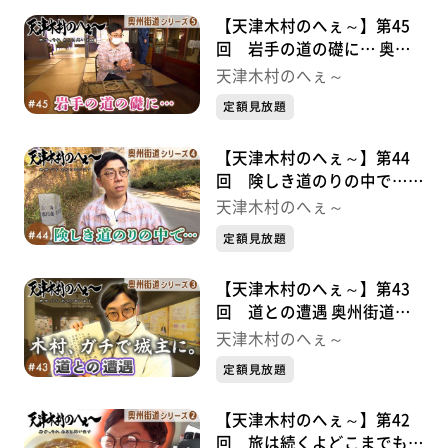
【天津木村のへぇ～】第45
回 岩手の道の礎に… 奥州
街道シリーズ⑤
天津木村のへぇ～
定額見放題
【天津木村のへぇ～】第44
回 険しき道のりの中で…
奥州街道シリーズ④
天津木村のへぇ～
定額見放題
【天津木村のへぇ～】第43
回 道との遭遇 奥州街道シ
リーズ③
天津木村のへぇ～
定額見放題
【天津木村のへぇ～】第42
回 旅は続くよどこまでも！