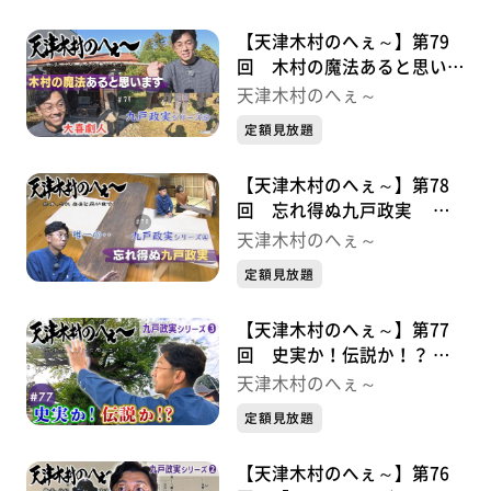
【天津木村のへぇ～】第79
回 木村の魔法あると思いま
す 九戸政実シリーズ➄
天津木村のへぇ～
定額見放題
【天津木村のへぇ～】第78
回 忘れ得ぬ九戸政実 九
戸政実シリーズ➃
天津木村のへぇ～
定額見放題
【天津木村のへぇ～】第77
回 史実か！伝説か！？ 九
戸政実シリーズ➂
天津木村のへぇ～
定額見放題
【天津木村のへぇ～】第76