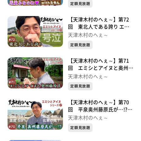
定額見放題
【天津木村のへぇ～】第72
回 東北人である誇り エミ
シとアイヌシリーズ⑨
天津木村のへぇ～
定額見放題
【天津木村のへぇ～】第71
回 エミシとアイヌと奥州藤
原氏 エミシとアイヌシリー
天津木村のへぇ～
ズ➇
定額見放題
【天津木村のへぇ～】第70
回 平泉奥州藤原氏が…!?エ
ミシとアイヌシリーズ➆
天津木村のへぇ～
定額見放題