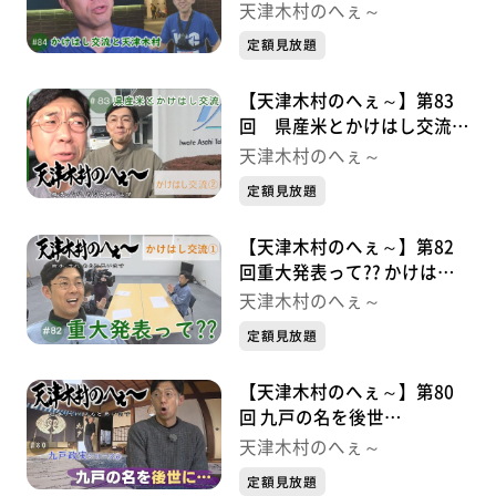
かけはし交流シリーズ③
天津木村のへぇ～
定額見放題
【天津木村のへぇ～】第83
回 県産米とかけはし交流
かけはし交流シリーズ②
天津木村のへぇ～
定額見放題
【天津木村のへぇ～】第82
回重大発表って?? かけはし
交流シリーズ①
天津木村のへぇ～
定額見放題
【天津木村のへぇ～】第80
回 九戸の名を後世
に・・・ 九戸政実シリーズ
天津木村のへぇ～
⑥
定額見放題