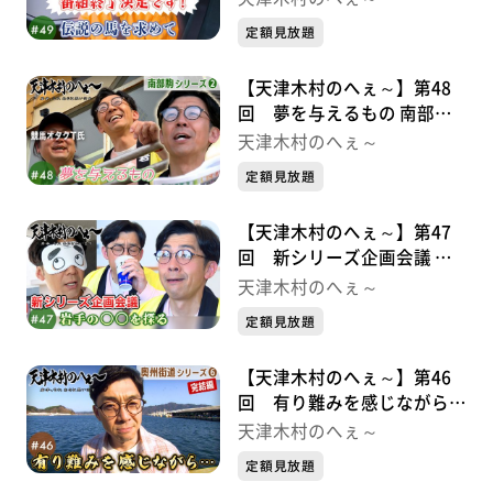
定額見放題
【天津木村のへぇ～】第48
回 夢を与えるもの 南部駒
シリーズ②
天津木村のへぇ～
定額見放題
【天津木村のへぇ～】第47
回 新シリーズ企画会議 岩
手の〇〇を探る
天津木村のへぇ～
定額見放題
【天津木村のへぇ～】第46
回 有り難みを感じながら…
奥州街道シリーズ⑥
天津木村のへぇ～
定額見放題