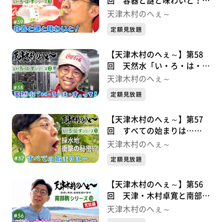
回 容器と謎と味わいと！
い・ろ・は・すシリーズ③
天津木村のへぇ～
定額見放題
【天津木村のへぇ～】第58
回 天然水「い・ろ・は・
す」って！ い・ろ・は・す
天津木村のへぇ～
シリーズ②
定額見放題
【天津木村のへぇ～】第57
回 すべての始まりは…
い・ろ・は・すシリーズ➀
天津木村のへぇ～
定額見放題
【天津木村のへぇ～】第56
回 天津・木村卓寛と南部光
行 南部駒シリーズ⑩完結編
天津木村のへぇ～