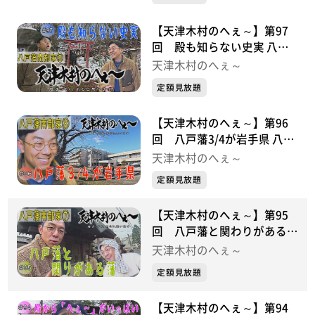
【天津木村のへぇ～】第97
回 殿も知らない史実 八戸
藩南部家シリーズ⑨
天津木村のへぇ～
定額見放題
【天津木村のへぇ～】第96
回 八戸藩3/4が岩手県 八戸
藩南部家シリーズ⑧
天津木村のへぇ～
定額見放題
【天津木村のへぇ～】第95
回 八戸藩と関わりがある藩
八戸藩南部家シリーズ⑦
天津木村のへぇ～
定額見放題
【天津木村のへぇ～】第94