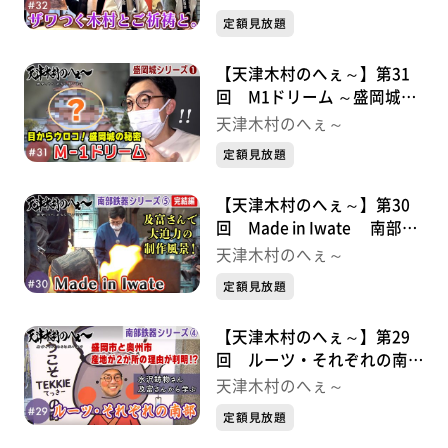
定額見放題
【天津木村のへぇ～】第31
回 M1ドリーム ～盛岡城シ
リーズ①
天津木村のへぇ～
定額見放題
【天津木村のへぇ～】第30
回 Made in Iwate 南部鉄
器シリーズ⑤
天津木村のへぇ～
定額見放題
【天津木村のへぇ～】第29
回 ルーツ・それぞれの南
部 南部鉄器シリーズ④
天津木村のへぇ～
定額見放題