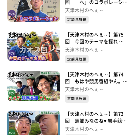
回 「へ」のコラボレーショ
ン 九戸政実シリーズ②
天津木村のへぇ～
定額見放題
【天津木村のへぇ～】第75
回 今回のテーマを探れ 九
戸政実シリーズ➀
天津木村のへぇ～
定額見放題
【天津木村のへぇ～】第74
回 もはや競馬番組やん。
岩手競馬シリーズ②
天津木村のへぇ～
定額見放題
【天津木村のへぇ～】第73
回 馬並みなのね♥ 岩手競馬
シリーズ➀
天津木村のへぇ～