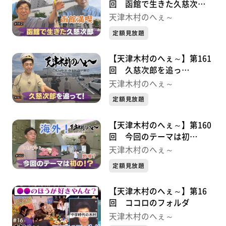
回 函館で生きた久慈次
郎・・・・・久慈次郎シリー
天津木村のへぇ～
ズ③
定額見放題
【天津木村のへぇ～】第161
回 久慈次郎を追っ
て・・・・・久慈次郎シリー
天津木村のへぇ～
ズ②
定額見放題
【天津木村のへぇ～】第160
回 今回のテーマは初
の！？・・・・・久慈次郎シ
天津木村のへぇ～
リーズ①
定額見放題
【天津木村のへぇ～】第16
回 ココロのフォルダ
天津木村のへぇ～