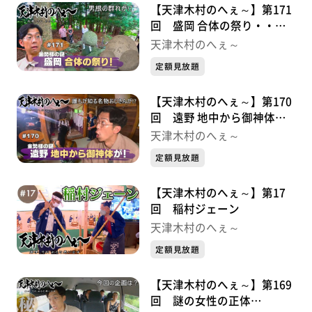
【天津木村のへぇ～】第171
回 盛岡 合体の祭り・・・
金勢様シリーズ③
天津木村のへぇ～
定額見放題
【天津木村のへぇ～】第170
回 遠野 地中から御神体
が！・・・金勢様シリーズ②
天津木村のへぇ～
定額見放題
【天津木村のへぇ～】第17
回 稲村ジェーン
天津木村のへぇ～
定額見放題
【天津木村のへぇ～】第169
回 謎の女性の正体