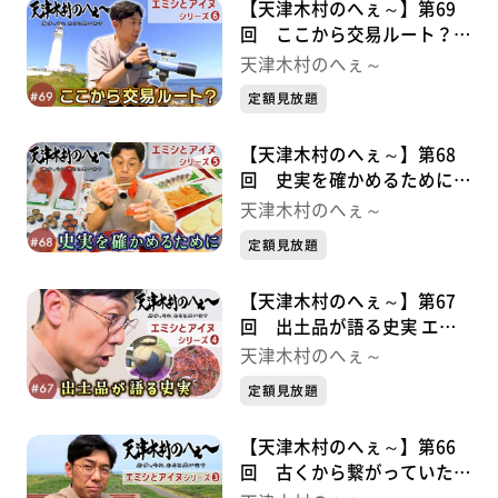
【天津木村のへぇ～】第69
回 ここから交易ルート？
エミシとアイヌシリーズ⑥
天津木村のへぇ～
定額見放題
【天津木村のへぇ～】第68
回 史実を確かめるために
エミシとアイヌシリーズ⑤
天津木村のへぇ～
定額見放題
【天津木村のへぇ～】第67
回 出土品が語る史実 エミ
シとアイヌシリーズ➃
天津木村のへぇ～
定額見放題
【天津木村のへぇ～】第66
回 古くから繋がっていた交