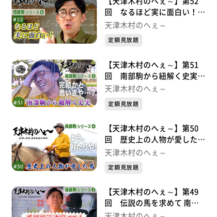
【天津木村のへぇ～】第52
回 なるほど実に面白い！
南部駒シリーズ⑥
天津木村のへぇ～
定額見放題
【天津木村のへぇ～】第51
回 南部駒から紐解く史実
南部駒シリーズ⑤
天津木村のへぇ～
定額見放題
【天津木村のへぇ～】第50
回 歴史上の人物が愛した馬
南部駒シリーズ➃
天津木村のへぇ～
定額見放題
【天津木村のへぇ～】第49
回 伝説の馬を求めて 南部
駒シリーズ➂
天津木村のへぇ～