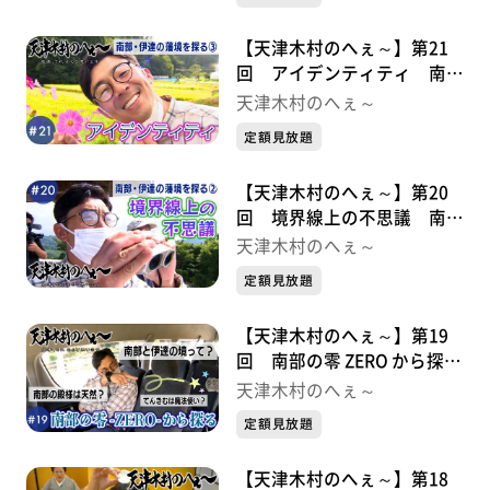
【天津木村のへぇ～】第21
回 アイデンティティ 南
部・伊達の藩境を探る③
天津木村のへぇ～
定額見放題
【天津木村のへぇ～】第20
回 境界線上の不思議 南
部・伊達の藩境を探る②
天津木村のへぇ～
定額見放題
【天津木村のへぇ～】第19
回 南部の零 ZERO から探
る 南部・伊達の藩境①
天津木村のへぇ～
定額見放題
【天津木村のへぇ～】第18