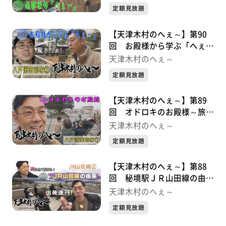
定額見放題
【天津木村のへぇ～】第90
回 お殿様から学ぶ「へぇ
～」 八戸藩南部家シリーズ
天津木村のへぇ～
②
定額見放題
【天津木村のへぇ～】第89
回 オドロキのお殿様～旅の
始まり～ 八戸藩南部家シリ
天津木村のへぇ～
ーズ①
定額見放題
【天津木村のへぇ～】第88
回 秘境駅ＪＲ山田線の由来
が解明！ ＪＲ山田線シリー
天津木村のへぇ～
ズ②最終章
定額見放題