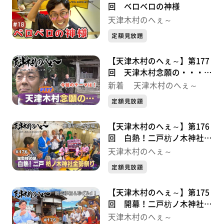
回 ベロベロの神様
天津木村のへぇ～
定額見放題
【天津木村のへぇ～】第177
回 天津木村念願の・・・義
経北行伝説序章①
新着 天津木村のへぇ～
定額見放題
【天津木村のへぇ～】第176
回 白熱！二戸枋ノ木神社金
勢祭り・・・金勢様シリーズ
天津木村のへぇ～
最終話
定額見放題
【天津木村のへぇ～】第175
回 開幕！二戸枋ノ木神社金
勢祭り・・・金勢様シリーズ
天津木村のへぇ～