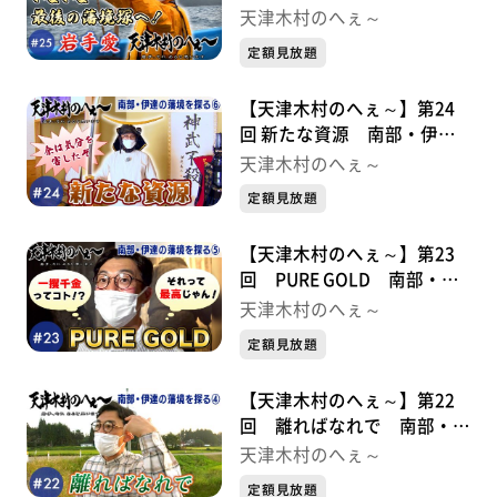
境を探る⑦
天津木村のへぇ～
定額見放題
【天津木村のへぇ～】第24
回 新たな資源 南部・伊達
の藩境を探る⑥
天津木村のへぇ～
定額見放題
【天津木村のへぇ～】第23
回 PURE GOLD 南部・伊
達の藩境を探る⑤
天津木村のへぇ～
定額見放題
【天津木村のへぇ～】第22
回 離ればなれで 南部・伊
達の藩境を探る④
天津木村のへぇ～
定額見放題