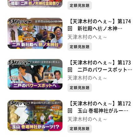
⑦
定額見放題
【天津木村のへぇ～】第174
回 新社殿へ枋ノ木神
社・・・金勢様シリーズ⑥
天津木村のへぇ～
定額見放題
【天津木村のへぇ～】第173
回 二戸のパワースポット
へ・・・金勢様シリーズ⑤
天津木村のへぇ～
定額見放題
【天津木村のへぇ～】第172
回 玉山 巻堀神社がルー
ツ！？・・・金勢様シリーズ
天津木村のへぇ～
④
定額見放題