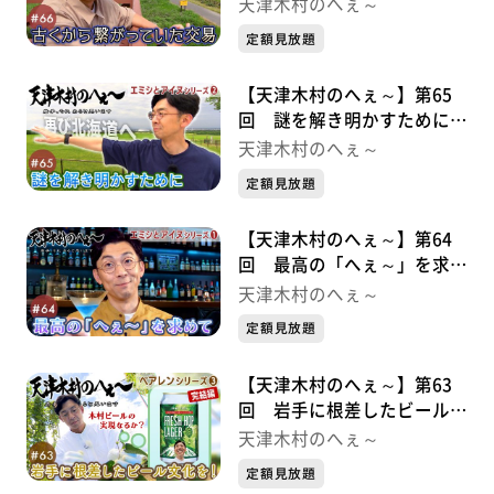
易 エミシとアイヌシリーズ
天津木村のへぇ～
③
定額見放題
【天津木村のへぇ～】第65
回 謎を解き明かすために
エミシとアイヌシリーズ②
天津木村のへぇ～
定額見放題
【天津木村のへぇ～】第64
回 最高の「へぇ～」を求め
て エミシとアイヌシリーズ➀
天津木村のへぇ～
定額見放題
【天津木村のへぇ～】第63
回 岩手に根差したビール文
化を！ べアレンシリーズ③
天津木村のへぇ～
完結編
定額見放題