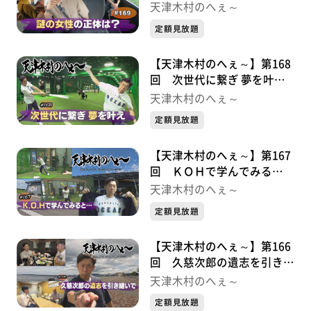
は？・・・金勢様シリーズ①
天津木村のへぇ～
定額見放題
【天津木村のへぇ～】第168
回 次世代に繋ぎ 夢を叶
え・・・久慈次郎シリーズ９
天津木村のへぇ～
最終章
定額見放題
【天津木村のへぇ～】第167
回 ＫＯＨで学んでみる
と・・・久慈次郎シリーズ⑧
天津木村のへぇ～
定額見放題
【天津木村のへぇ～】第166
回 久慈次郎の遺志を引き継
いで！・・・・・久慈次郎シ
天津木村のへぇ～
リーズ⑦
定額見放題