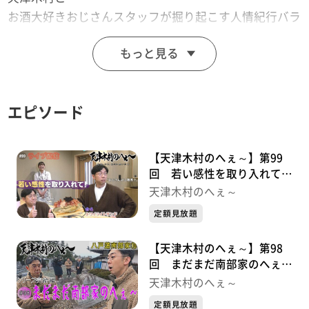
お酒大好きおじさんスタッフが掘り起こす人情紀行バラ
エティー！
もっと見る
思わず「へぇ～」と言ってしまうこと「あると思いま
す！」
※この動画は2024年5月10日に放送した番組をtopo用に
エピソード
再編集したものです。
「天津木村のへぇ～ 岩手、それあると思います」
毎週金曜日 深夜０時１５分～ 絶賛放送中！！
【天津木村のへぇ～】第99
回 若い感性を取り入れて！
ライブ配信シリーズ①
天津木村のへぇ～
定額見放題
【天津木村のへぇ～】第98
回 まだまだ南部家のへぇ～
八戸藩南部家シリーズ⑩最終
天津木村のへぇ～
章
定額見放題