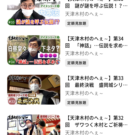
回 謎が謎を呼ぶ伝説！？
アイヌシリーズ②
天津木村のへぇ～
定額見放題
【天津木村のへぇ～】第34
回 「神話」…伝説を求めて
アイヌシリーズ①
天津木村のへぇ～
定額見放題
【天津木村のへぇ～】第33
回 最終決戦 盛岡城シリー
ズ③
天津木村のへぇ～
定額見放題
【天津木村のへぇ～】第32
回 ザワつく木村とご祈祷
と。 盛岡城シリーズ②
天津木村のへぇ～