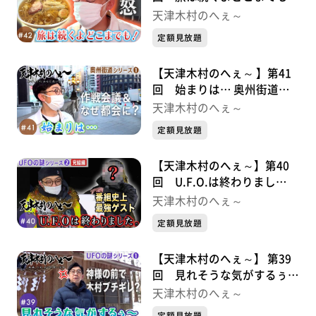
奥州街道シリーズ②
天津木村のへぇ～
定額見放題
【天津木村のへぇ～ 】第41
回 始まりは… 奥州街道シ
リーズ①
天津木村のへぇ～
定額見放題
【天津木村のへぇ～】第40
回 U.F.O.は終わりまし
た。 UFOの謎シリーズ②完
天津木村のへぇ～
結編
定額見放題
【天津木村のへぇ～】 第39
回 見れそうな気がするぅ〜
UFOシリーズ①
天津木村のへぇ～
定額見放題