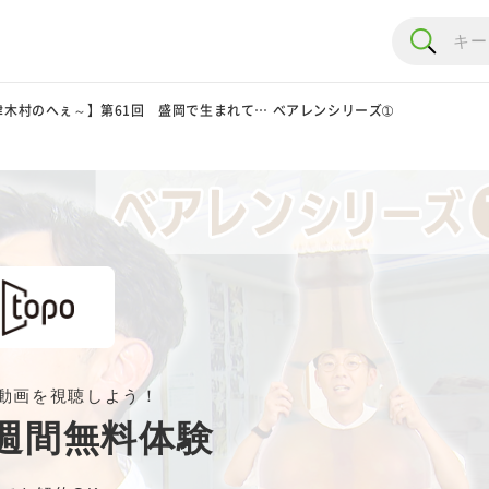
津木村のへぇ～】第61回 盛岡で生まれて… べアレンシリーズ➀
動画を視聴しよう！
週間無料体験