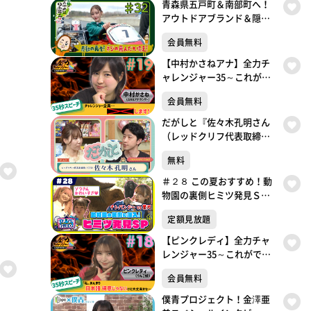
青森県五戸町＆南部町へ！
アウトドアブランド＆隠れ
家ジェラート！体感速度
会員無料
150km/h！レーシングカー
ト対決
【中村かさねアナ】全力チ
ャレンジャー35～これがで
きたら冠番組～35秒スピー
会員無料
チチャレンジ
だがしと『佐々木孔明さん
（レッドクリフ代表取締役
／CEO）』（2026年8月2日
無料
放送）
＃２８ この夏おすすめ！動
物園の裏側ヒミツ発見ＳＰ
いぎなり放送中！【未公開
定額見放題
シーンあり】
【ピンクレディ】全力チャ
レンジャー35～これができ
たら冠番組～35秒スピーチ
会員無料
チャレンジ
僕青プロジェクト！金澤亜