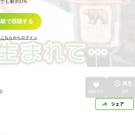
でも解約OK
体験で視聴する
はこちらからログイン
再生
➀
23
分
お気に入り
シェア