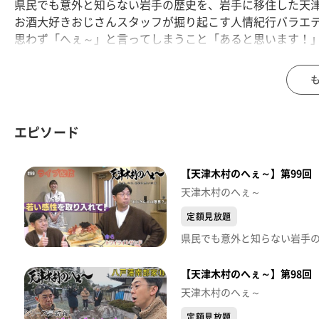
県民でも意外と知らない岩手の歴史を、岩手に移住した天
お酒大好きおじさんスタッフが掘り起こす人情紀行バラエ
思わず「へぇ～」と言ってしまうこと「あると思います！
※この動画は2023年9月8日に放送した番組をtopo用に再
「天津木村のへぇ～ 岩手、それあると思います」
毎週金曜日 深夜０時１５分～ 絶賛放送中！！
エピソード
【天津木村のへぇ～】第99回
天津木村のへぇ～
定額見放題
【天津木村のへぇ～】第98回
天津木村のへぇ～
定額見放題