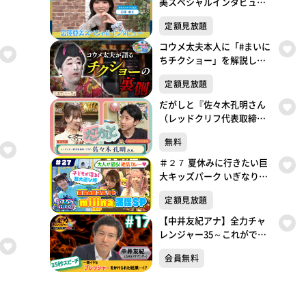
美スペシャルインタビュ
ー！
定額見放題
コウメ太夫本人に「#まいに
ちチクショー」を解説して
もらったら奥が深すぎた。
定額見放題
#2
だがしと『佐々木孔明さん
（レッドクリフ代表取締役
／CEO）』（2026年7月26日
無料
放送）
＃２７ 夏休みに行きたい巨
大キッズパーク いぎなり放
送中！【未公開シーンあ
定額見放題
り】
【中井友紀アナ】全力チャ
レンジャー35～これができ
たら冠番組～35秒スピーチ
会員無料
チャレンジ