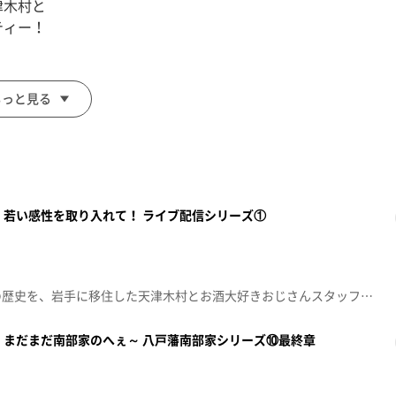
津木村と
ティー！
」
編集したものです。
もっと見る
 若い感性を取り入れて！ ライブ配信シリーズ①
県民でも意外と知らない岩手の歴史を、岩手に移住した天津木村とお酒大好きおじさんスタッフが掘り起こす人情紀行バラエティー！思わず「へぇ～」と言ってしまうこと「あると思います！」※この動画は2024年6月07日に放送した番組をtopo用に再編集したものです。「天津木村のへぇ～ 岩手、それあると思います」毎週金曜日 深夜０時１５分～ 絶賛放送中！！
 まだまだ南部家のへぇ～ 八戸藩南部家シリーズ⑩最終章