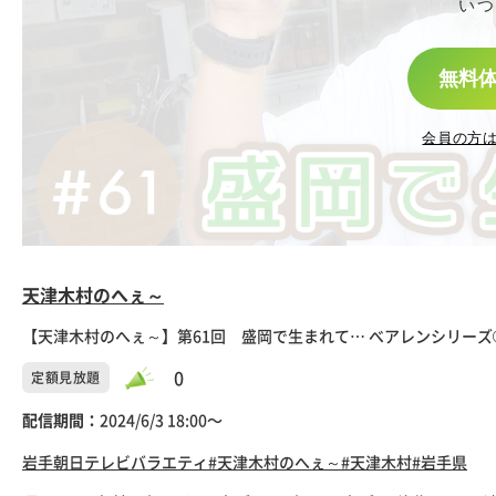
いつ
無料
会員の方
天津木村のへぇ～
【天津木村のへぇ～】第61回 盛岡で生まれて… べアレンシリーズ
0
定額見放題
配信期間：
2024/6/3 18:00〜
岩手朝日テレビ
バラエティ
#天津木村のへぇ～
#天津木村
#岩手県