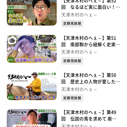
【天津木村のへぇ～】第52
回 なるほど実に面白い！
南部駒シリーズ⑥
天津木村のへぇ～
定額見放題
【天津木村のへぇ～】第51
回 南部駒から紐解く史実
南部駒シリーズ⑤
天津木村のへぇ～
定額見放題
【天津木村のへぇ～】第50
回 歴史上の人物が愛した馬
南部駒シリーズ➃
天津木村のへぇ～
定額見放題
【天津木村のへぇ～】第49
回 伝説の馬を求めて 南部
駒シリーズ➂
天津木村のへぇ～