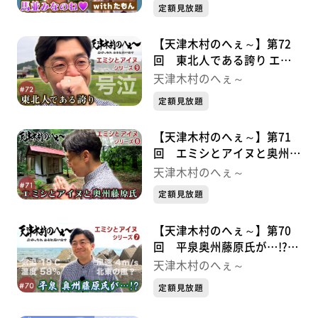
定額見放題
【天津木村のへぇ～】第72
回 東北人である誇り エミ
シとアイヌシリーズ⑨
天津木村のへぇ～
定額見放題
【天津木村のへぇ～】第71
回 エミシとアイヌと奥州藤
原氏 エミシとアイヌシリー
天津木村のへぇ～
ズ➇
定額見放題
【天津木村のへぇ～】第70
回 平泉奥州藤原氏が…!?エ
ミシとアイヌシリーズ➆
天津木村のへぇ～
定額見放題