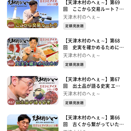
【天津木村のへぇ～】第69
回 ここから交易ルート？
エミシとアイヌシリーズ⑥
天津木村のへぇ～
定額見放題
【天津木村のへぇ～】第68
回 史実を確かめるために
エミシとアイヌシリーズ⑤
天津木村のへぇ～
定額見放題
【天津木村のへぇ～】第67
回 出土品が語る史実 エミ
シとアイヌシリーズ➃
天津木村のへぇ～
定額見放題
【天津木村のへぇ～】第66
回 古くから繋がっていた交