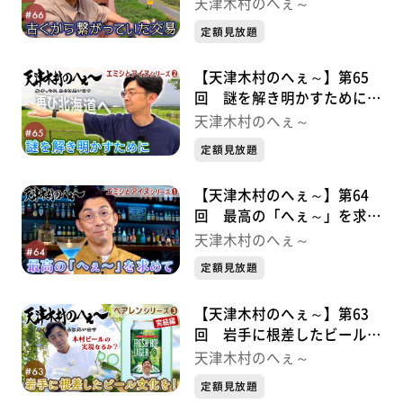
易 エミシとアイヌシリーズ
天津木村のへぇ～
③
定額見放題
【天津木村のへぇ～】第65
回 謎を解き明かすために
エミシとアイヌシリーズ②
天津木村のへぇ～
定額見放題
【天津木村のへぇ～】第64
回 最高の「へぇ～」を求め
て エミシとアイヌシリーズ➀
天津木村のへぇ～
定額見放題
【天津木村のへぇ～】第63
回 岩手に根差したビール文
化を！ べアレンシリーズ③
天津木村のへぇ～
完結編
定額見放題