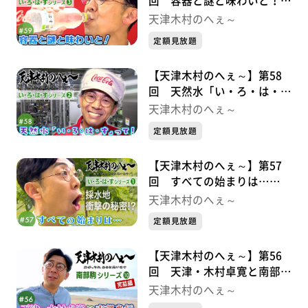
回 容器と謎と味わいと！
い・ろ・は・すシリーズ③
天津木村のへぇ～
定額見放題
【天津木村のへぇ～】第58
回 天然水「い・ろ・は・
す」って！ い・ろ・は・す
天津木村のへぇ～
シリーズ②
定額見放題
【天津木村のへぇ～】第57
回 すべての始まりは…
い・ろ・は・すシリーズ➀
天津木村のへぇ～
定額見放題
【天津木村のへぇ～】第56
回 天津・木村卓寛と南部光
行 南部駒シリーズ⑩完結編
天津木村のへぇ～