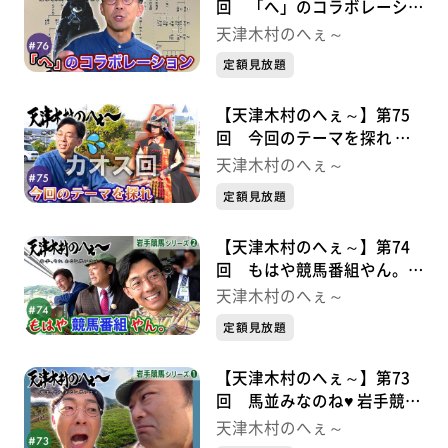
回 「へ」のコラボレーショ
ン 九戸政実シリーズ②
天津木村のへぇ～
定額見放題
【天津木村のへぇ～】第75
回 今回のテーマを探れ 九
戸政実シリーズ➀
天津木村のへぇ～
定額見放題
【天津木村のへぇ～】第74
回 もはや競馬番組やん。
岩手競馬シリーズ②
天津木村のへぇ～
定額見放題
【天津木村のへぇ～】第73
回 馬並みなのね♥ 岩手競馬
シリーズ➀
天津木村のへぇ～