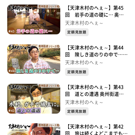
【天津木村のへぇ～】第45
回 岩手の道の礎に… 奥州
街道シリーズ⑤
天津木村のへぇ～
定額見放題
【天津木村のへぇ～】第44
回 険しき道のりの中で…
奥州街道シリーズ④
天津木村のへぇ～
定額見放題
【天津木村のへぇ～】第43
回 道との遭遇 奥州街道シ
リーズ③
天津木村のへぇ～
定額見放題
【天津木村のへぇ～】第42
回 旅は続くよどこまでも！