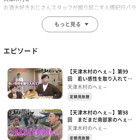
お酒大好きおじさんスタッフが掘り起こす人情紀行バラ
エティー！
もっと見る
思わず「へぇ～」と言ってしまうこと「あると思いま
す！」
※この動画は2024年2月16日に放送した番組をtopo用に
エピソード
再編集したものです。
「天津木村のへぇ～ 岩手、それあると思います」
毎週金曜日 深夜０時１５分～ 絶賛放送中！！
【天津木村のへぇ～】第99
回 若い感性を取り入れて！
ライブ配信シリーズ①
天津木村のへぇ～
定額見放題
【天津木村のへぇ～】第98
回 まだまだ南部家のへぇ～
八戸藩南部家シリーズ⑩最終
天津木村のへぇ～
章
定額見放題