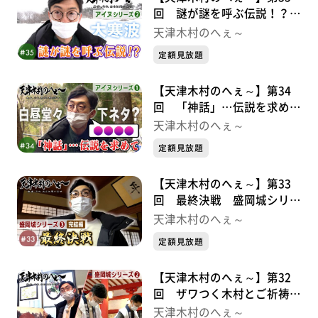
回 謎が謎を呼ぶ伝説！？
アイヌシリーズ②
天津木村のへぇ～
定額見放題
【天津木村のへぇ～】第34
回 「神話」…伝説を求めて
アイヌシリーズ①
天津木村のへぇ～
定額見放題
【天津木村のへぇ～】第33
回 最終決戦 盛岡城シリー
ズ③
天津木村のへぇ～
定額見放題
【天津木村のへぇ～】第32
回 ザワつく木村とご祈祷
と。 盛岡城シリーズ②
天津木村のへぇ～