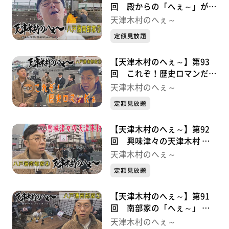
回 殿からの「へぇ～」がい
っぱい 八戸藩南部家シリー
天津木村のへぇ～
ズ⑥
定額見放題
【天津木村のへぇ～】第93
回 これぞ！歴史ロマンだぁ
八戸藩南部家シリーズ⑤
天津木村のへぇ～
定額見放題
【天津木村のへぇ～】第92
回 興味津々の天津木村 八
戸藩南部家シリーズ④
天津木村のへぇ～
定額見放題
【天津木村のへぇ～】第91
回 南部家の「へぇ～」 八
戸藩南部家シリーズ③
天津木村のへぇ～