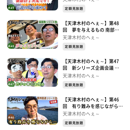
定額見放題
【天津木村のへぇ～】第48
回 夢を与えるもの 南部駒
シリーズ②
天津木村のへぇ～
定額見放題
【天津木村のへぇ～】第47
回 新シリーズ企画会議 岩
手の〇〇を探る
天津木村のへぇ～
定額見放題
【天津木村のへぇ～】第46
回 有り難みを感じながら…
奥州街道シリーズ⑥
天津木村のへぇ～
定額見放題