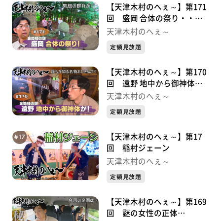
【天津木村のへぇ～】第171
回 盛岡 合体の祭り・・・
金勢様シリーズ③
天津木村のへぇ～
定額見放題
【天津木村のへぇ～】第170
回 遠野 地中から御神体
が！・・・金勢様シリーズ②
天津木村のへぇ～
定額見放題
【天津木村のへぇ～】第17
回 稲村ジェーン
天津木村のへぇ～
定額見放題
【天津木村のへぇ～】第169
回 謎の女性の正体