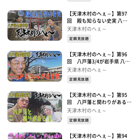
【天津木村のへぇ～】第97
回 殿も知らない史実 八戸
藩南部家シリーズ⑨
天津木村のへぇ～
定額見放題
【天津木村のへぇ～】第96
回 八戸藩3/4が岩手県 八戸
藩南部家シリーズ⑧
天津木村のへぇ～
定額見放題
【天津木村のへぇ～】第95
回 八戸藩と関わりがある藩
八戸藩南部家シリーズ⑦
天津木村のへぇ～
定額見放題
【天津木村のへぇ～】第94