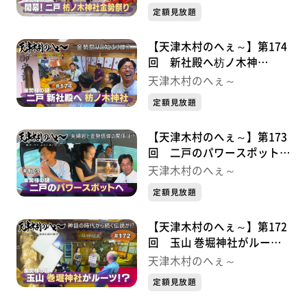
⑦
定額見放題
【天津木村のへぇ～】第174
回 新社殿へ枋ノ木神
社・・・金勢様シリーズ⑥
天津木村のへぇ～
定額見放題
【天津木村のへぇ～】第173
回 二戸のパワースポット
へ・・・金勢様シリーズ⑤
天津木村のへぇ～
定額見放題
【天津木村のへぇ～】第172
回 玉山 巻堀神社がルー
ツ！？・・・金勢様シリーズ
天津木村のへぇ～
④
定額見放題