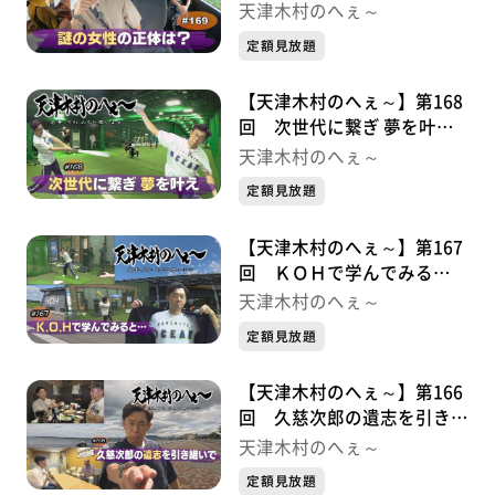
は？・・・金勢様シリーズ①
天津木村のへぇ～
定額見放題
【天津木村のへぇ～】第168
回 次世代に繋ぎ 夢を叶
え・・・久慈次郎シリーズ９
天津木村のへぇ～
最終章
定額見放題
【天津木村のへぇ～】第167
回 ＫＯＨで学んでみる
と・・・久慈次郎シリーズ⑧
天津木村のへぇ～
定額見放題
【天津木村のへぇ～】第166
回 久慈次郎の遺志を引き継
いで！・・・・・久慈次郎シ
天津木村のへぇ～
リーズ⑦
定額見放題