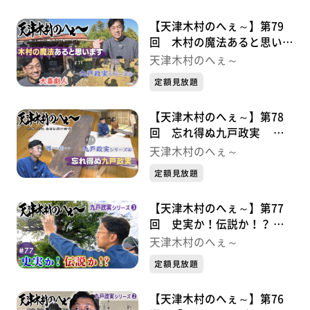
【天津木村のへぇ～】第79
回 木村の魔法あると思いま
す 九戸政実シリーズ➄
天津木村のへぇ～
定額見放題
【天津木村のへぇ～】第78
回 忘れ得ぬ九戸政実 九
戸政実シリーズ➃
天津木村のへぇ～
定額見放題
【天津木村のへぇ～】第77
回 史実か！伝説か！？ 九
戸政実シリーズ➂
天津木村のへぇ～
定額見放題
【天津木村のへぇ～】第76