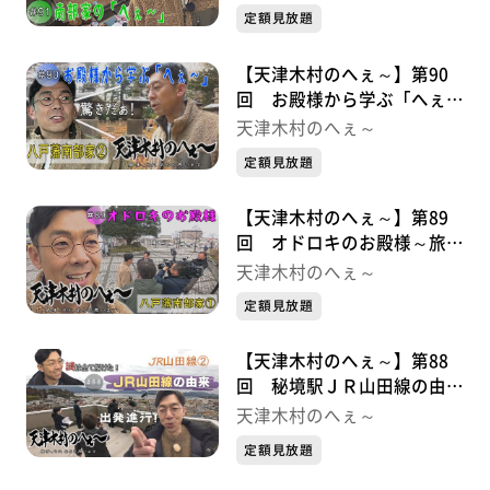
定額見放題
【天津木村のへぇ～】第90
回 お殿様から学ぶ「へぇ
～」 八戸藩南部家シリーズ
天津木村のへぇ～
②
定額見放題
【天津木村のへぇ～】第89
回 オドロキのお殿様～旅の
始まり～ 八戸藩南部家シリ
天津木村のへぇ～
ーズ①
定額見放題
【天津木村のへぇ～】第88
回 秘境駅ＪＲ山田線の由来
が解明！ ＪＲ山田線シリー
天津木村のへぇ～
ズ②最終章
定額見放題