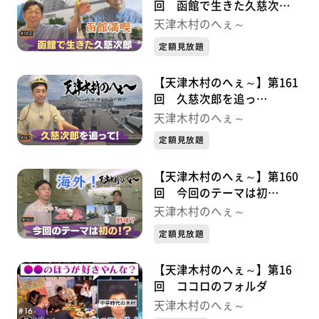
回 函館で生きた久慈次
郎・・・・・久慈次郎シリー
天津木村のへぇ～
ズ③
定額見放題
【天津木村のへぇ～】第161
回 久慈次郎を追っ
て・・・・・久慈次郎シリー
天津木村のへぇ～
ズ②
定額見放題
【天津木村のへぇ～】第160
回 今回のテーマは初
の！？・・・・・久慈次郎シ
天津木村のへぇ～
リーズ①
定額見放題
【天津木村のへぇ～】第16
回 ココロのフォルダ
天津木村のへぇ～