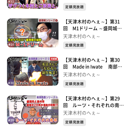
定額見放題
【天津木村のへぇ～】第31
回 M1ドリーム ～盛岡城シ
リーズ①
天津木村のへぇ～
定額見放題
【天津木村のへぇ～】第30
回 Made in Iwate 南部鉄
器シリーズ⑤
天津木村のへぇ～
定額見放題
【天津木村のへぇ～】第29
回 ルーツ・それぞれの南
部 南部鉄器シリーズ④
天津木村のへぇ～
定額見放題