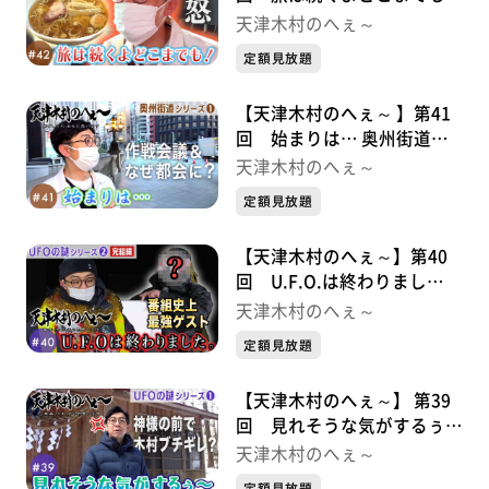
奥州街道シリーズ②
天津木村のへぇ～
定額見放題
【天津木村のへぇ～ 】第41
回 始まりは… 奥州街道シ
リーズ①
天津木村のへぇ～
定額見放題
【天津木村のへぇ～】第40
回 U.F.O.は終わりまし
た。 UFOの謎シリーズ②完
天津木村のへぇ～
結編
定額見放題
【天津木村のへぇ～】 第39
回 見れそうな気がするぅ〜
UFOシリーズ①
天津木村のへぇ～
定額見放題