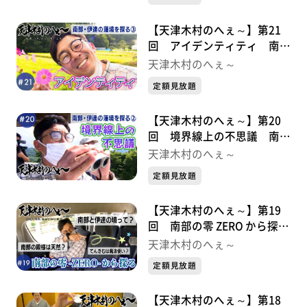
【天津木村のへぇ～】第21
回 アイデンティティ 南
部・伊達の藩境を探る③
天津木村のへぇ～
定額見放題
【天津木村のへぇ～】第20
回 境界線上の不思議 南
部・伊達の藩境を探る②
天津木村のへぇ～
定額見放題
【天津木村のへぇ～】第19
回 南部の零 ZERO から探
る 南部・伊達の藩境①
天津木村のへぇ～
定額見放題
【天津木村のへぇ～】第18