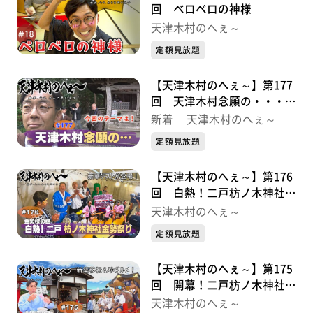
回 ベロベロの神様
天津木村のへぇ～
定額見放題
【天津木村のへぇ～】第177
回 天津木村念願の・・・義
経北行伝説序章①
新着 天津木村のへぇ～
定額見放題
【天津木村のへぇ～】第176
回 白熱！二戸枋ノ木神社金
勢祭り・・・金勢様シリーズ
天津木村のへぇ～
最終話
定額見放題
【天津木村のへぇ～】第175
回 開幕！二戸枋ノ木神社金
勢祭り・・・金勢様シリーズ
天津木村のへぇ～