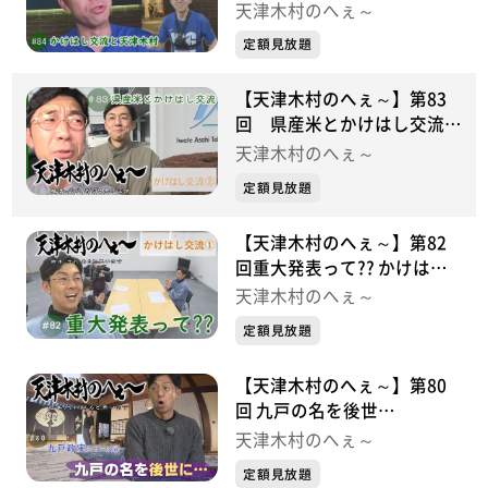
かけはし交流シリーズ③
天津木村のへぇ～
定額見放題
【天津木村のへぇ～】第83
回 県産米とかけはし交流
かけはし交流シリーズ②
天津木村のへぇ～
定額見放題
【天津木村のへぇ～】第82
回重大発表って?? かけはし
交流シリーズ①
天津木村のへぇ～
定額見放題
【天津木村のへぇ～】第80
回 九戸の名を後世
に・・・ 九戸政実シリーズ
天津木村のへぇ～
⑥
定額見放題