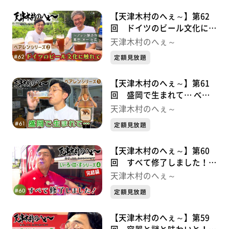
【天津木村のへぇ～】第62
回 ドイツのビール文化に触
れて べアレンシリーズ②
天津木村のへぇ～
定額見放題
【天津木村のへぇ～】第61
回 盛岡で生まれて… べア
レンシリーズ➀
天津木村のへぇ～
定額見放題
【天津木村のへぇ～】第60
回 すべて修了しました！
い・ろ・は・すシリーズ➃完
天津木村のへぇ～
結編
定額見放題
【天津木村のへぇ～】第59