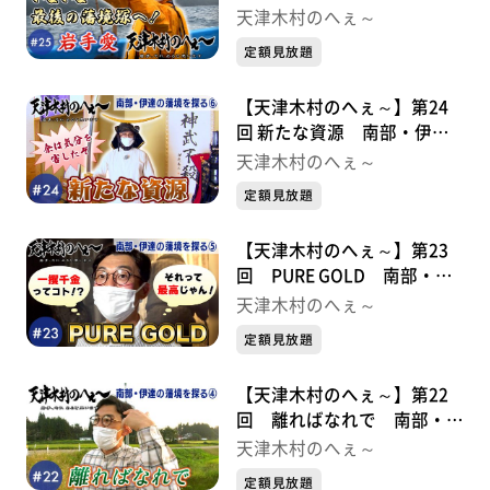
境を探る⑦
天津木村のへぇ～
定額見放題
【天津木村のへぇ～】第24
回 新たな資源 南部・伊達
の藩境を探る⑥
天津木村のへぇ～
定額見放題
【天津木村のへぇ～】第23
回 PURE GOLD 南部・伊
達の藩境を探る⑤
天津木村のへぇ～
定額見放題
【天津木村のへぇ～】第22
回 離ればなれで 南部・伊
達の藩境を探る④
天津木村のへぇ～
定額見放題