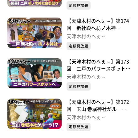
⑦
定額見放題
【天津木村のへぇ～】第174
回 新社殿へ枋ノ木神
社・・・金勢様シリーズ⑥
天津木村のへぇ～
定額見放題
【天津木村のへぇ～】第173
回 二戸のパワースポット
へ・・・金勢様シリーズ⑤
天津木村のへぇ～
定額見放題
【天津木村のへぇ～】第172
回 玉山 巻堀神社がルー
ツ！？・・・金勢様シリーズ
天津木村のへぇ～
④
定額見放題