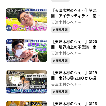
【天津木村のへぇ～】第21
回 アイデンティティ 南
部・伊達の藩境を探る③
天津木村のへぇ～
定額見放題
【天津木村のへぇ～】第20
回 境界線上の不思議 南
部・伊達の藩境を探る②
天津木村のへぇ～
定額見放題
【天津木村のへぇ～】第19
回 南部の零 ZERO から探
る 南部・伊達の藩境①
天津木村のへぇ～
定額見放題
【天津木村のへぇ～】第18