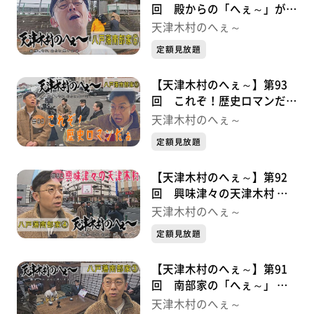
回 殿からの「へぇ～」がい
っぱい 八戸藩南部家シリー
天津木村のへぇ～
ズ⑥
定額見放題
【天津木村のへぇ～】第93
回 これぞ！歴史ロマンだぁ
八戸藩南部家シリーズ⑤
天津木村のへぇ～
定額見放題
【天津木村のへぇ～】第92
回 興味津々の天津木村 八
戸藩南部家シリーズ④
天津木村のへぇ～
定額見放題
【天津木村のへぇ～】第91
回 南部家の「へぇ～」 八
戸藩南部家シリーズ③
天津木村のへぇ～