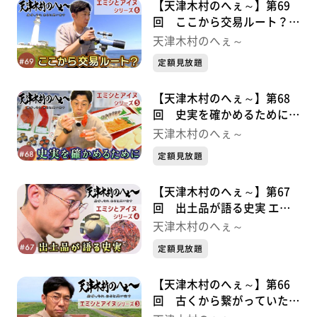
【天津木村のへぇ～】第69
回 ここから交易ルート？
エミシとアイヌシリーズ⑥
天津木村のへぇ～
定額見放題
【天津木村のへぇ～】第68
回 史実を確かめるために
エミシとアイヌシリーズ⑤
天津木村のへぇ～
定額見放題
【天津木村のへぇ～】第67
回 出土品が語る史実 エミ
シとアイヌシリーズ➃
天津木村のへぇ～
定額見放題
【天津木村のへぇ～】第66
回 古くから繋がっていた交