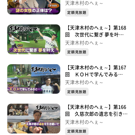
は？・・・金勢様シリーズ①
天津木村のへぇ～
定額見放題
【天津木村のへぇ～】第168
回 次世代に繋ぎ 夢を叶
え・・・久慈次郎シリーズ９
天津木村のへぇ～
最終章
定額見放題
【天津木村のへぇ～】第167
回 ＫＯＨで学んでみる
と・・・久慈次郎シリーズ⑧
天津木村のへぇ～
定額見放題
【天津木村のへぇ～】第166
回 久慈次郎の遺志を引き継
いで！・・・・・久慈次郎シ
天津木村のへぇ～
リーズ⑦
定額見放題