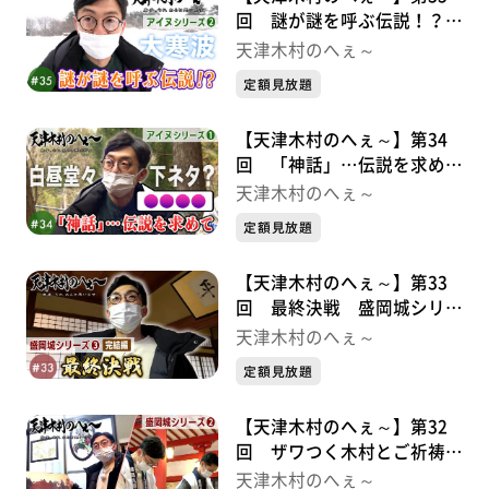
回 謎が謎を呼ぶ伝説！？
アイヌシリーズ②
天津木村のへぇ～
定額見放題
【天津木村のへぇ～】第34
回 「神話」…伝説を求めて
アイヌシリーズ①
天津木村のへぇ～
定額見放題
【天津木村のへぇ～】第33
回 最終決戦 盛岡城シリー
ズ③
天津木村のへぇ～
定額見放題
【天津木村のへぇ～】第32
回 ザワつく木村とご祈祷
と。 盛岡城シリーズ②
天津木村のへぇ～