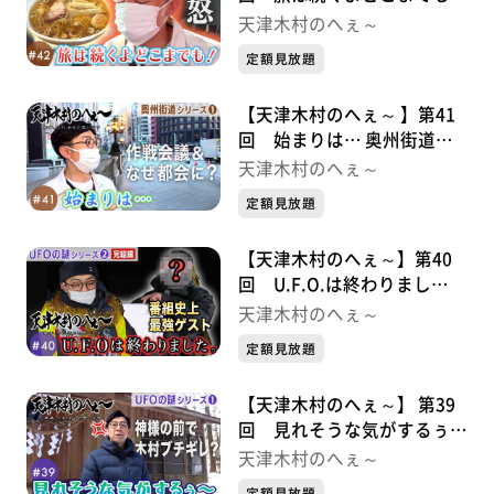
奥州街道シリーズ②
天津木村のへぇ～
定額見放題
【天津木村のへぇ～ 】第41
回 始まりは… 奥州街道シ
リーズ①
天津木村のへぇ～
定額見放題
【天津木村のへぇ～】第40
回 U.F.O.は終わりまし
た。 UFOの謎シリーズ②完
天津木村のへぇ～
結編
定額見放題
【天津木村のへぇ～】 第39
回 見れそうな気がするぅ〜
UFOシリーズ①
天津木村のへぇ～
定額見放題