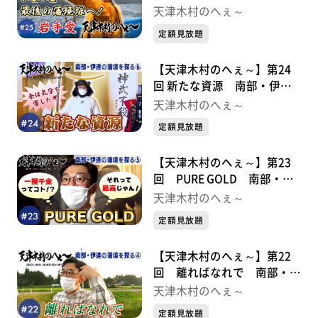
境を探る⑦
天津木村のへぇ～
定額見放題
【天津木村のへぇ～】第24
回 新たな資源 南部・伊達
の藩境を探る⑥
天津木村のへぇ～
定額見放題
【天津木村のへぇ～】第23
回 PURE GOLD 南部・伊
達の藩境を探る⑤
天津木村のへぇ～
定額見放題
【天津木村のへぇ～】第22
回 離ればなれで 南部・伊
達の藩境を探る④
天津木村のへぇ～
定額見放題