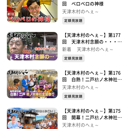
回 ベロベロの神様
天津木村のへぇ～
定額見放題
【天津木村のへぇ～】第177
回 天津木村念願の・・・義
経北行伝説序章①
新着 天津木村のへぇ～
定額見放題
【天津木村のへぇ～】第176
回 白熱！二戸枋ノ木神社金
勢祭り・・・金勢様シリーズ
天津木村のへぇ～
最終話
定額見放題
【天津木村のへぇ～】第175
回 開幕！二戸枋ノ木神社金
勢祭り・・・金勢様シリーズ
天津木村のへぇ～