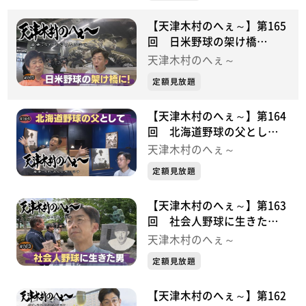
【天津木村のへぇ～】第165
回 日米野球の架け橋
に！・・・・・久慈次郎シリ
天津木村のへぇ～
ーズ⑥
定額見放題
【天津木村のへぇ～】第164
回 北海道野球の父とし
て・・・・・久慈次郎シリー
天津木村のへぇ～
ズ⑤
定額見放題
【天津木村のへぇ～】第163
回 社会人野球に生きた
男・・・・・久慈次郎シリー
天津木村のへぇ～
ズ④
定額見放題
【天津木村のへぇ～】第162