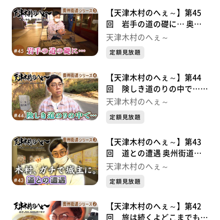
【天津木村のへぇ～】第45
回 岩手の道の礎に… 奥州
街道シリーズ⑤
天津木村のへぇ～
定額見放題
【天津木村のへぇ～】第44
回 険しき道のりの中で…
奥州街道シリーズ④
天津木村のへぇ～
定額見放題
【天津木村のへぇ～】第43
回 道との遭遇 奥州街道シ
リーズ③
天津木村のへぇ～
定額見放題
【天津木村のへぇ～】第42
回 旅は続くよどこまでも！