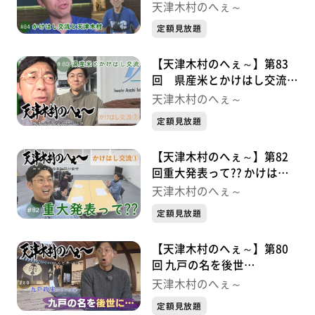
かけはし交流シリーズ③
天津木村のへぇ～
定額見放題
【天津木村のへぇ～】第83
回 県産米とかけはし交流
かけはし交流シリーズ②
天津木村のへぇ～
定額見放題
【天津木村のへぇ～】第82
回重大発表って?? かけはし
交流シリーズ①
天津木村のへぇ～
定額見放題
【天津木村のへぇ～】第80
回 九戸の名を後世
に・・・ 九戸政実シリーズ
天津木村のへぇ～
⑥
定額見放題