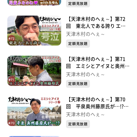
定額見放題
【天津木村のへぇ～】第72
回 東北人である誇り エミ
シとアイヌシリーズ⑨
天津木村のへぇ～
定額見放題
【天津木村のへぇ～】第71
回 エミシとアイヌと奥州藤
原氏 エミシとアイヌシリー
天津木村のへぇ～
ズ➇
定額見放題
【天津木村のへぇ～】第70
回 平泉奥州藤原氏が…!?エ
ミシとアイヌシリーズ➆
天津木村のへぇ～
定額見放題