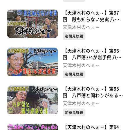
【天津木村のへぇ～】第97
回 殿も知らない史実 八戸
藩南部家シリーズ⑨
天津木村のへぇ～
定額見放題
【天津木村のへぇ～】第96
回 八戸藩3/4が岩手県 八戸
藩南部家シリーズ⑧
天津木村のへぇ～
定額見放題
【天津木村のへぇ～】第95
回 八戸藩と関わりがある藩
八戸藩南部家シリーズ⑦
天津木村のへぇ～
定額見放題
【天津木村のへぇ～】第94