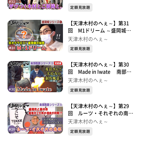
定額見放題
【天津木村のへぇ～】第31
回 M1ドリーム ～盛岡城シ
リーズ①
天津木村のへぇ～
定額見放題
【天津木村のへぇ～】第30
回 Made in Iwate 南部鉄
器シリーズ⑤
天津木村のへぇ～
定額見放題
【天津木村のへぇ～】第29
回 ルーツ・それぞれの南
部 南部鉄器シリーズ④
天津木村のへぇ～
定額見放題