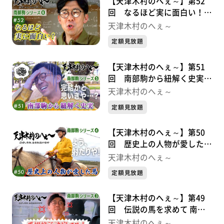
【天津木村のへぇ～】第52
回 なるほど実に面白い！
南部駒シリーズ⑥
天津木村のへぇ～
定額見放題
【天津木村のへぇ～】第51
回 南部駒から紐解く史実
南部駒シリーズ⑤
天津木村のへぇ～
定額見放題
【天津木村のへぇ～】第50
回 歴史上の人物が愛した馬
南部駒シリーズ➃
天津木村のへぇ～
定額見放題
【天津木村のへぇ～】第49
回 伝説の馬を求めて 南部
駒シリーズ➂
天津木村のへぇ～