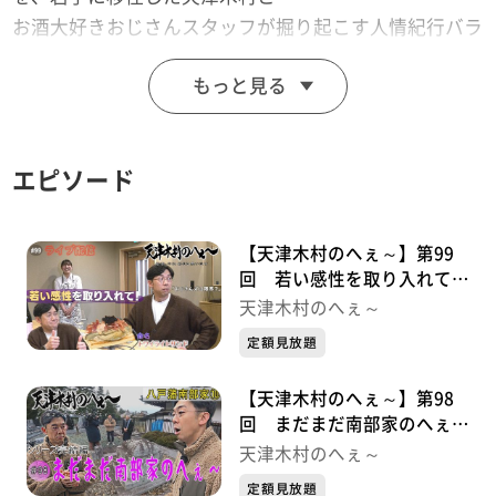
お酒大好きおじさんスタッフが掘り起こす人情紀行バラ
エティー！
もっと見る
思わず「へぇ～」と言ってしまうこと「あると思いま
す！」
※この動画は2025年9月26日に放送した番組をYoutube
エピソード
用に再編集したものです。
「天津木村のへぇ～ 岩手、それあると思います」
毎週金曜日 深夜０時１５分～ 絶賛放送中！！
【天津木村のへぇ～】第99
回 若い感性を取り入れて！
ライブ配信シリーズ①
天津木村のへぇ～
定額見放題
【天津木村のへぇ～】第98
回 まだまだ南部家のへぇ～
八戸藩南部家シリーズ⑩最終
天津木村のへぇ～
章
定額見放題