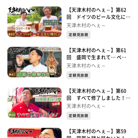
【天津木村のへぇ～】第62
回 ドイツのビール文化に触
れて べアレンシリーズ②
天津木村のへぇ～
定額見放題
【天津木村のへぇ～】第61
回 盛岡で生まれて… べア
レンシリーズ➀
天津木村のへぇ～
定額見放題
【天津木村のへぇ～】第60
回 すべて修了しました！
い・ろ・は・すシリーズ➃完
天津木村のへぇ～
結編
定額見放題
【天津木村のへぇ～】第59