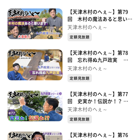
【天津木村のへぇ～】第79
回 木村の魔法あると思いま
す 九戸政実シリーズ➄
天津木村のへぇ～
定額見放題
【天津木村のへぇ～】第78
回 忘れ得ぬ九戸政実 九
戸政実シリーズ➃
天津木村のへぇ～
定額見放題
【天津木村のへぇ～】第77
回 史実か！伝説か！？ 九
戸政実シリーズ➂
天津木村のへぇ～
定額見放題
【天津木村のへぇ～】第76