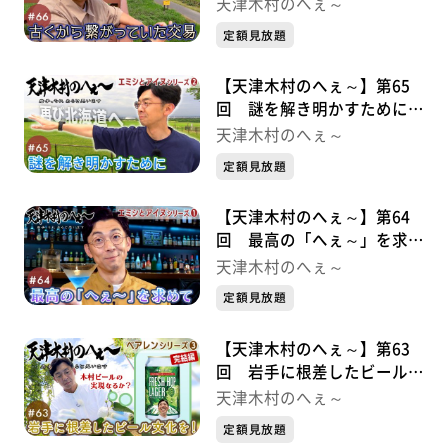
易 エミシとアイヌシリーズ
天津木村のへぇ～
③
定額見放題
【天津木村のへぇ～】第65
回 謎を解き明かすために
エミシとアイヌシリーズ②
天津木村のへぇ～
定額見放題
【天津木村のへぇ～】第64
回 最高の「へぇ～」を求め
て エミシとアイヌシリーズ➀
天津木村のへぇ～
定額見放題
【天津木村のへぇ～】第63
回 岩手に根差したビール文
化を！ べアレンシリーズ③
天津木村のへぇ～
完結編
定額見放題