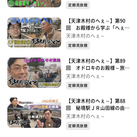
定額見放題
【天津木村のへぇ～】第90
回 お殿様から学ぶ「へぇ
～」 八戸藩南部家シリーズ
天津木村のへぇ～
②
定額見放題
【天津木村のへぇ～】第89
回 オドロキのお殿様～旅の
始まり～ 八戸藩南部家シリ
天津木村のへぇ～
ーズ①
定額見放題
【天津木村のへぇ～】第88
回 秘境駅ＪＲ山田線の由来
が解明！ ＪＲ山田線シリー
天津木村のへぇ～
ズ②最終章
定額見放題