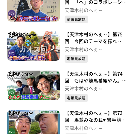
回 「へ」のコラボレーショ
ン 九戸政実シリーズ②
天津木村のへぇ～
定額見放題
【天津木村のへぇ～】第75
回 今回のテーマを探れ 九
戸政実シリーズ➀
天津木村のへぇ～
定額見放題
【天津木村のへぇ～】第74
回 もはや競馬番組やん。
岩手競馬シリーズ②
天津木村のへぇ～
定額見放題
【天津木村のへぇ～】第73
回 馬並みなのね♥ 岩手競馬
シリーズ➀
天津木村のへぇ～