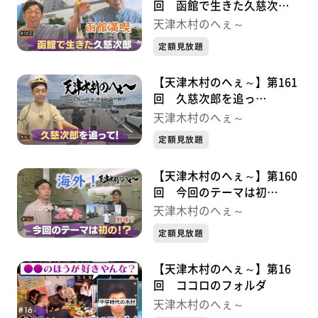
回 函館で生きた久慈次
郎・・・・・久慈次郎シリー
天津木村のへぇ～
ズ③
定額見放題
【天津木村のへぇ～】第161
回 久慈次郎を追っ
て・・・・・久慈次郎シリー
天津木村のへぇ～
ズ②
定額見放題
【天津木村のへぇ～】第160
回 今回のテーマは初
の！？・・・・・久慈次郎シ
天津木村のへぇ～
リーズ①
定額見放題
【天津木村のへぇ～】第16
回 ココロのフォルダ
天津木村のへぇ～