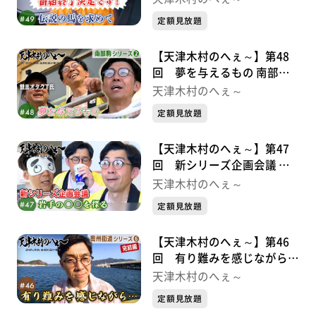
定額見放題
【天津木村のへぇ～】第48
回 夢を与えるもの 南部駒
シリーズ②
天津木村のへぇ～
定額見放題
【天津木村のへぇ～】第47
回 新シリーズ企画会議 岩
手の〇〇を探る
天津木村のへぇ～
定額見放題
【天津木村のへぇ～】第46
回 有り難みを感じながら…
奥州街道シリーズ⑥
天津木村のへぇ～
定額見放題