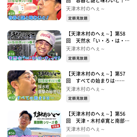
回 容器と謎と味わいと！
い・ろ・は・すシリーズ③
天津木村のへぇ～
定額見放題
【天津木村のへぇ～】第58
回 天然水「い・ろ・は・
す」って！ い・ろ・は・す
天津木村のへぇ～
シリーズ②
定額見放題
【天津木村のへぇ～】第57
回 すべての始まりは…
い・ろ・は・すシリーズ➀
天津木村のへぇ～
定額見放題
【天津木村のへぇ～】第56
回 天津・木村卓寛と南部光
行 南部駒シリーズ⑩完結編
天津木村のへぇ～