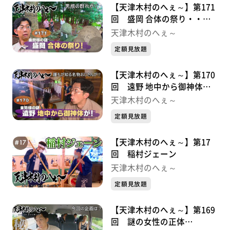
【天津木村のへぇ～】第171
回 盛岡 合体の祭り・・・
金勢様シリーズ③
天津木村のへぇ～
定額見放題
【天津木村のへぇ～】第170
回 遠野 地中から御神体
が！・・・金勢様シリーズ②
天津木村のへぇ～
定額見放題
【天津木村のへぇ～】第17
回 稲村ジェーン
天津木村のへぇ～
定額見放題
【天津木村のへぇ～】第169
回 謎の女性の正体