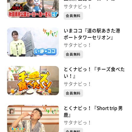
ん』
サタナビっ！
会員無料
いまココ『道の駅あきた港
ポートタワーセリオン』
サタナビっ！
会員無料
とくナビっ！『チーズ食べた
い！』
サタナビっ！
会員無料
とくナビっ！『Short trip 男
鹿』
サタナビっ！
会員無料