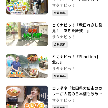
～』
サタナビっ！
会員無料
とくナビっ！『秋田れきし発
見！～あきた舞妓～』
サタナビっ！
会員無料
とくナビっ！『Short trip 仙
北市』
サタナビっ！
会員無料
コレダネ『秋田県大仙市のカ
レーが人気の日本酒も飲める
カフェ』
サタナビっ！
会員無料