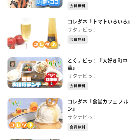
会員無料
コレダネ『トマトいろいろ』
サタナビっ！
会員無料
とくナビっ！『大好き町中
華』
サタナビっ！
会員無料
コレダネ『食堂カフェ ノル
ン』
サタナビっ！
会員無料