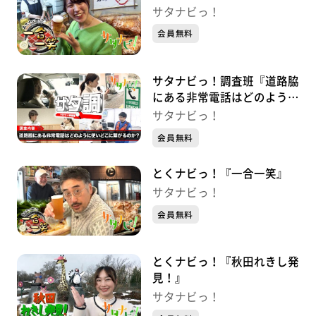
サタナビっ！
会員無料
サタナビっ！調査班『道路脇
にある非常電話はどのように
使いどこに繋がるのか？』
サタナビっ！
会員無料
とくナビっ！『一合一笑』
サタナビっ！
会員無料
とくナビっ！『秋田れきし発
見！』
サタナビっ！