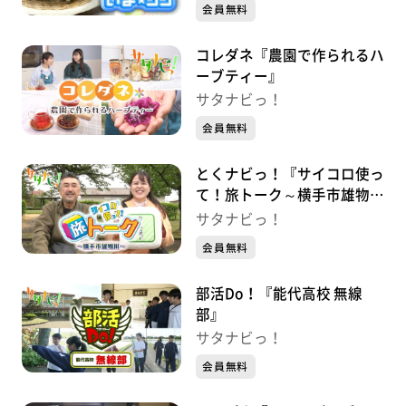
会員無料
コレダネ『農園で作られるハ
ーブティー』
サタナビっ！
会員無料
とくナビっ！『サイコロ使っ
て！旅トーク～横手市雄物川
～』
サタナビっ！
会員無料
部活Do！『能代高校 無線
部』
サタナビっ！
会員無料