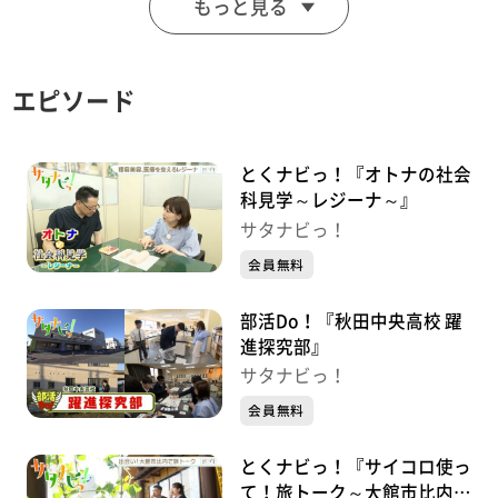
もっと見る
【放送局】秋田朝日放送
【放送日】2025年6月14日
エピソード
とくナビっ！『オトナの社会
科見学～レジーナ～』
サタナビっ！
会員無料
部活Do！『秋田中央高校 躍
進探究部』
サタナビっ！
会員無料
とくナビっ！『サイコロ使っ
て！旅トーク～大館市比内