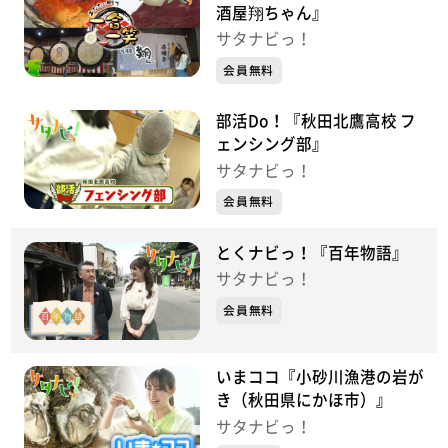
酒屋翔ちゃん』
サタナビっ！
会員無料
部活Do！『秋田北鷹高校 フ
ェンシング部』
サタナビっ！
会員無料
とくナビっ！『百年物語』
サタナビっ！
会員無料
いまココ『小砂川漁港の岩が
き（秋田県にかほ市）』
サタナビっ！