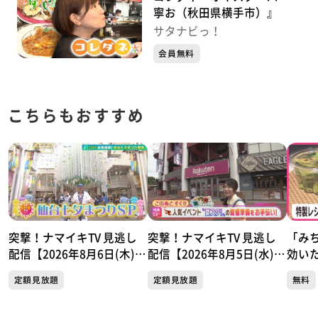
寧お（秋田県横手市）』
サタナビっ！
会員無料
こちらもおすすめ
突撃！ナマイキTV 見逃し
突撃！ナマイキTV 見逃し
「み
配信【2026年8月6日(木)放
配信【2026年8月5日(水)放
効い
送分】
送分】
白キ
定額見放題
定額見放題
無料
駅】