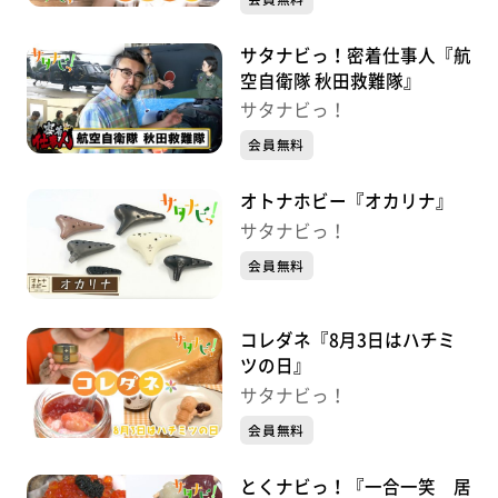
サタナビっ！密着仕事人『航
空自衛隊 秋田救難隊』
サタナビっ！
会員無料
オトナホビー『オカリナ』
サタナビっ！
会員無料
コレダネ『8月3日はハチミ
ツの日』
サタナビっ！
会員無料
とくナビっ！『一合一笑 居