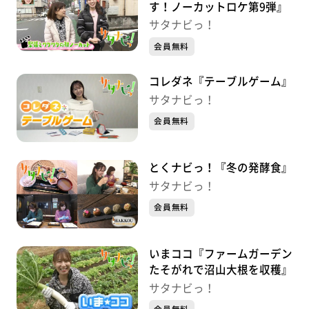
す！ノーカットロケ第9弾』
サタナビっ！
会員無料
コレダネ『テーブルゲーム』
サタナビっ！
会員無料
とくナビっ！『冬の発酵食』
サタナビっ！
会員無料
いまココ『ファームガーデン
たそがれで沼山大根を収穫』
サタナビっ！