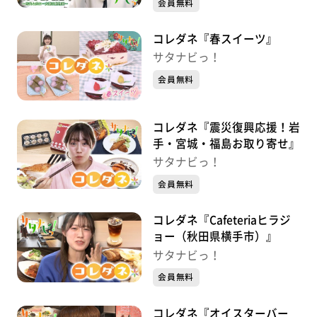
会員無料
コレダネ『春スイーツ』
サタナビっ！
会員無料
コレダネ『震災復興応援！岩
手・宮城・福島お取り寄せ』
サタナビっ！
会員無料
コレダネ『Cafeteriaヒラジ
ョー（秋田県横手市）』
サタナビっ！
会員無料
コレダネ『オイスターバー