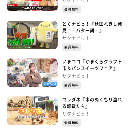
サタナビっ！
会員無料
とくナビっ！『秋田れきし発
見！～バター餅～』
サタナビっ！
会員無料
いまココ『かまくらクラフト
市＆パンスイーツフェア』
サタナビっ！
会員無料
コレダネ『木のぬくもり溢れ
る雑貨たち』
サタナビっ！
会員無料