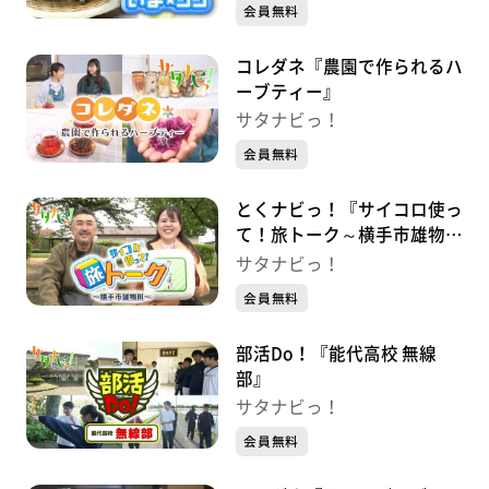
会員無料
コレダネ『農園で作られるハ
ーブティー』
サタナビっ！
会員無料
とくナビっ！『サイコロ使っ
て！旅トーク～横手市雄物川
～』
サタナビっ！
会員無料
部活Do！『能代高校 無線
部』
サタナビっ！
会員無料