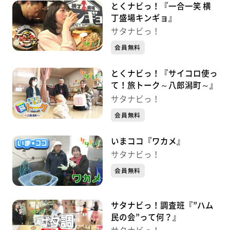
とくナビっ！『一合一笑 横
丁盛場キンギョ』
サタナビっ！
会員無料
とくナビっ！『サイコロ使っ
て！旅トーク～八郎潟町～』
サタナビっ！
会員無料
いまココ『ワカメ』
サタナビっ！
会員無料
サタナビっ！調査班『”ハム
民の会”って何？』