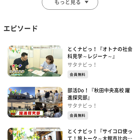
もっと見る
※内容は放送当時のものです。
【放送局】秋田朝日放送
エピソード
【放送日】2025年4月26日
とくナビっ！『オトナの社会
科見学～レジーナ～』
サタナビっ！
会員無料
部活Do！『秋田中央高校 躍
進探究部』
サタナビっ！
会員無料
とくナビっ！『サイコロ使っ
て！旅トーク～大館市比内