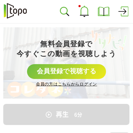
無料会員登録で
今すぐこの動画を視聴しよう
会員登録で視聴する
会員の方はこちらからログイン
再生
6
分