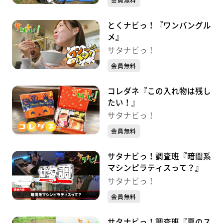
会員無料
とくナビっ！『ワンバングル
メ』
サタナビっ！
会員無料
コレダネ『この入れ物は残し
たい！』
サタナビっ！
会員無料
サタナビっ！調査班『暗闇系
マシンピラティスって？』
サタナビっ！
会員無料
サタナビっ！調査班『夏のス