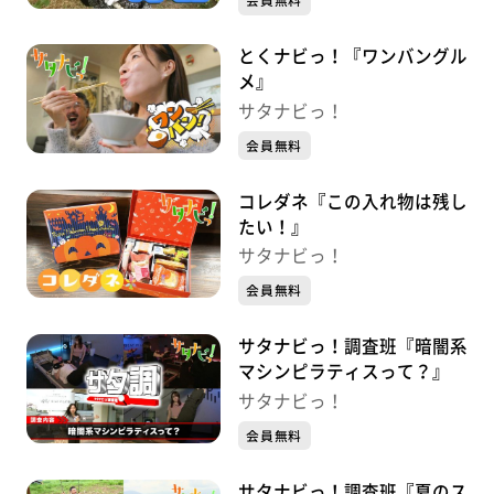
会員無料
とくナビっ！『ワンバングル
メ』
サタナビっ！
会員無料
コレダネ『この入れ物は残し
たい！』
サタナビっ！
会員無料
サタナビっ！調査班『暗闇系
マシンピラティスって？』
サタナビっ！
会員無料
サタナビっ！調査班『夏のス