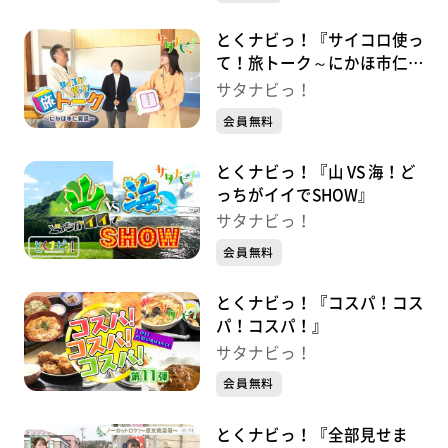
とくナビっ！『サイコロ使っ
て！旅トーク～にかほ市仁賀
保～』
サタナビっ！
会員無料
とくナビっ！『山 VS 海！ど
っちがイイでSHOW』
サタナビっ！
会員無料
とくナビっ！『コスパ！コス
パ！コスパ！』
サタナビっ！
会員無料
とくナビっ！『全部見せま