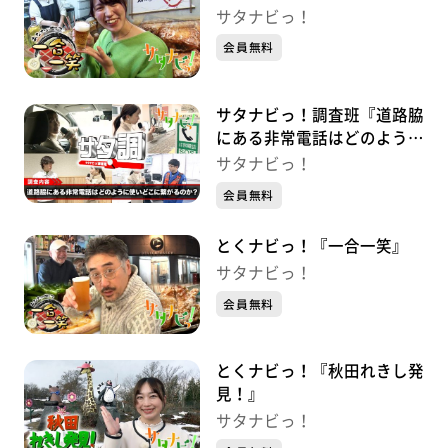
サタナビっ！
会員無料
サタナビっ！調査班『道路脇
にある非常電話はどのように
使いどこに繋がるのか？』
サタナビっ！
会員無料
とくナビっ！『一合一笑』
サタナビっ！
会員無料
とくナビっ！『秋田れきし発
見！』
サタナビっ！