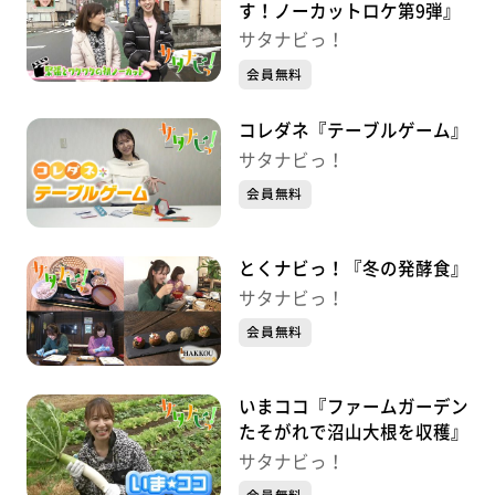
す！ノーカットロケ第9弾』
サタナビっ！
会員無料
コレダネ『テーブルゲーム』
サタナビっ！
会員無料
とくナビっ！『冬の発酵食』
サタナビっ！
会員無料
いまココ『ファームガーデン
たそがれで沼山大根を収穫』
サタナビっ！