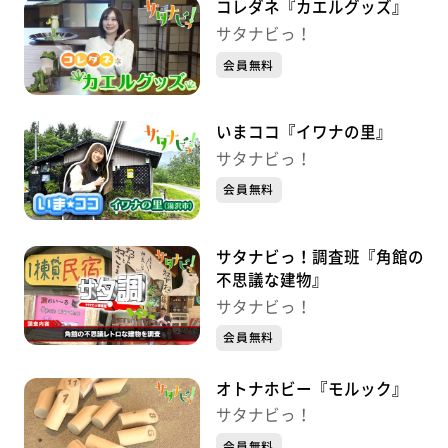
コレダネ『カエルグッズ』
サタナビっ！
会員無料
いまココ『イワナの里』
サタナビっ！
会員無料
サタナビっ！調査班『角館の
不思議な建物』
サタナビっ！
会員無料
オトナホビー『モルック』
サタナビっ！
会員無料