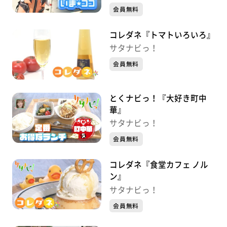
会員無料
コレダネ『トマトいろいろ』
サタナビっ！
会員無料
とくナビっ！『大好き町中
華』
サタナビっ！
会員無料
コレダネ『食堂カフェ ノル
ン』
サタナビっ！
会員無料