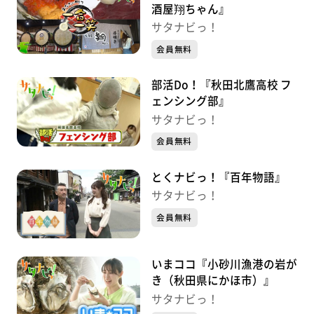
酒屋翔ちゃん』
サタナビっ！
会員無料
部活Do！『秋田北鷹高校 フ
ェンシング部』
サタナビっ！
会員無料
とくナビっ！『百年物語』
サタナビっ！
会員無料
いまココ『小砂川漁港の岩が
き（秋田県にかほ市）』
サタナビっ！