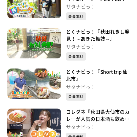
～』
サタナビっ！
会員無料
とくナビっ！『秋田れきし発
見！～あきた舞妓～』
サタナビっ！
会員無料
とくナビっ！『Short trip 仙
北市』
サタナビっ！
会員無料
コレダネ『秋田県大仙市のカ
レーが人気の日本酒も飲める
カフェ』
サタナビっ！
会員無料