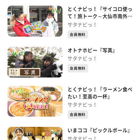
とくナビっ！『サイコロ使っ
て！旅トーク～大仙市南外
～』
サタナビっ！
会員無料
オトナホビー『写真』
サタナビっ！
会員無料
とくナビっ！『ラーメン食べ
たい！至高の一杯』
サタナビっ！
会員無料
いまココ『ピックルボール』
サタナビっ！