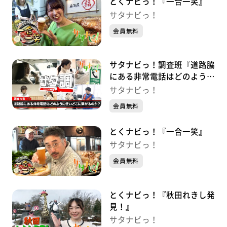
とくナビっ！『一合一笑』
サタナビっ！
会員無料
サタナビっ！調査班『道路脇
にある非常電話はどのように
使いどこに繋がるのか？』
サタナビっ！
会員無料
とくナビっ！『一合一笑』
サタナビっ！
会員無料
とくナビっ！『秋田れきし発
見！』
サタナビっ！