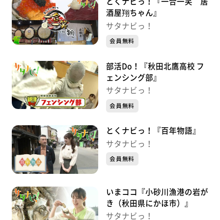
とくナビっ！『一合一笑 居
酒屋翔ちゃん』
サタナビっ！
会員無料
部活Do！『秋田北鷹高校 フ
ェンシング部』
サタナビっ！
会員無料
とくナビっ！『百年物語』
サタナビっ！
会員無料
いまココ『小砂川漁港の岩が
き（秋田県にかほ市）』
サタナビっ！