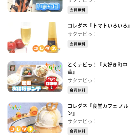
サタナビっ！
会員無料
コレダネ『トマトいろいろ』
サタナビっ！
会員無料
とくナビっ！『大好き町中
華』
サタナビっ！
会員無料
コレダネ『食堂カフェ ノル
ン』
サタナビっ！
会員無料