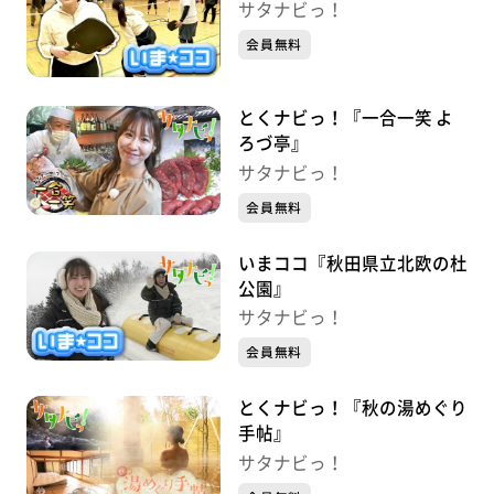
サタナビっ！
会員無料
とくナビっ！『一合一笑 よ
ろづ亭』
サタナビっ！
会員無料
いまココ『秋田県立北欧の杜
公園』
サタナビっ！
会員無料
とくナビっ！『秋の湯めぐり
手帖』
サタナビっ！