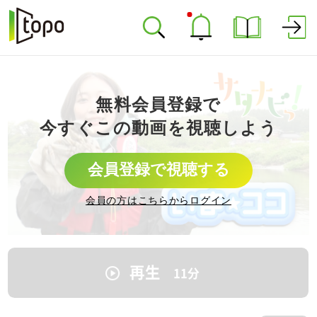
無料会員登録で
今すぐこの動画を視聴しよう
会員登録で視聴する
会員の方はこちらからログイン
再生
11
分