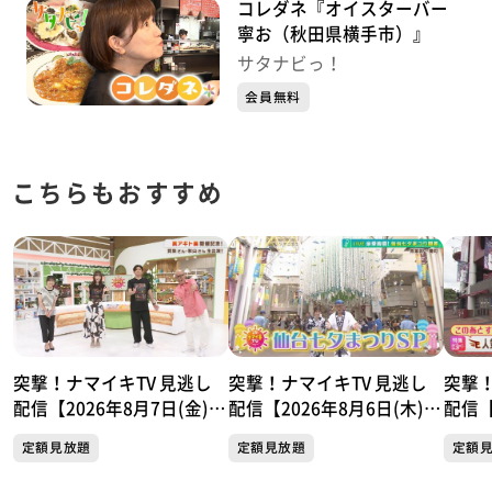
コレダネ『オイスターバー
寧お（秋田県横手市）』
サタナビっ！
会員無料
こちらもおすすめ
突撃！ナマイキTV 見逃し
突撃！ナマイキTV 見逃し
突撃！
配信【2026年8月7日(金)放
配信【2026年8月6日(木)放
配信【
送分】
送分】
送分
定額見放題
定額見放題
定額