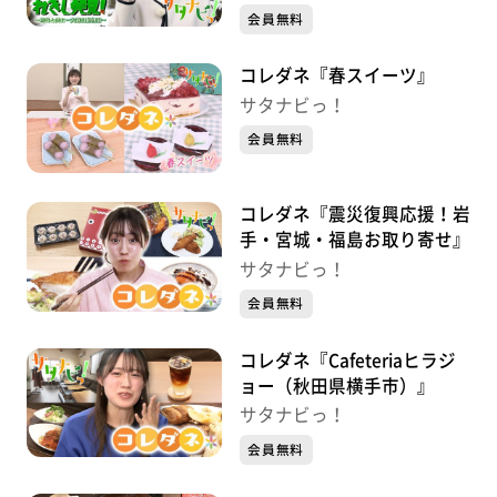
会員無料
コレダネ『春スイーツ』
サタナビっ！
会員無料
コレダネ『震災復興応援！岩
手・宮城・福島お取り寄せ』
サタナビっ！
会員無料
コレダネ『Cafeteriaヒラジ
ョー（秋田県横手市）』
サタナビっ！
会員無料