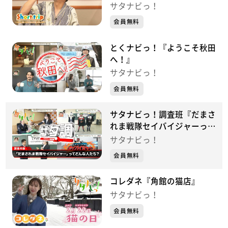
サタナビっ！
会員無料
とくナビっ！『ようこそ秋田
へ！』
サタナビっ！
会員無料
サタナビっ！調査班『だまさ
れま戦隊セイバイジャーって
どんな人たち？』
サタナビっ！
会員無料
コレダネ『角館の猫店』
サタナビっ！
会員無料