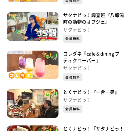
会員無料
サタナビっ！調査班『八郎潟
町の動物のオブジェ』
サタナビっ！
会員無料
コレダネ『cafe＆dining プ
ティクローバー』
サタナビっ！
会員無料
とくナビっ！『一合一笑』
サタナビっ！
会員無料
とくナビっ！『サタナビっ！