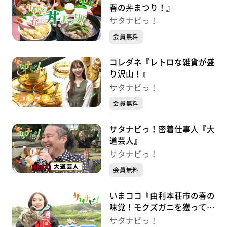
春の丼まつり！』
サタナビっ！
会員無料
コレダネ『レトロな雑貨が盛
り沢山！』
サタナビっ！
会員無料
サタナビっ！密着仕事人『大
道芸人』
サタナビっ！
会員無料
いまココ『由利本荘市の春の
味覚！モクズガニを獲って味
わって』
サタナビっ！