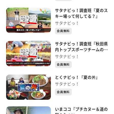
サタナビっ！調査班『夏のス
キー場って何してる？』
サタナビっ！
会員無料
サタナビっ！調査班『秋田県
内トップスポーツチームのマ
スコットで1番運動神経がい
サタナビっ！
いのは？』
会員無料
とくナビっ！『夏の丼』
サタナビっ！
会員無料
いまココ『プチカヌー＆道の