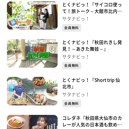
とくナビっ！『サイコロ使っ
て！旅トーク～大館市比内
～』
サタナビっ！
会員無料
とくナビっ！『秋田れきし発
見！～あきた舞妓～』
サタナビっ！
会員無料
とくナビっ！『Short trip 仙
北市』
サタナビっ！
会員無料
コレダネ『秋田県大仙市のカ
レーが人気の日本酒も飲める