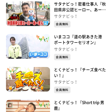
サタナビっ！密着仕事人『秋
田県非公認ヒーロー、あーま
ん』
サタナビっ！
会員無料
いまココ『道の駅あきた港
ポートタワーセリオン』
サタナビっ！
会員無料
とくナビっ！『チーズ食べた
い！』
サタナビっ！
会員無料
とくナビっ！『Short trip 男
鹿』