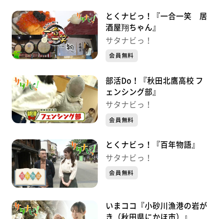
とくナビっ！『一合一笑 居
酒屋翔ちゃん』
サタナビっ！
会員無料
部活Do！『秋田北鷹高校 フ
ェンシング部』
サタナビっ！
会員無料
とくナビっ！『百年物語』
サタナビっ！
会員無料
いまココ『小砂川漁港の岩が
き（秋田県にかほ市）』