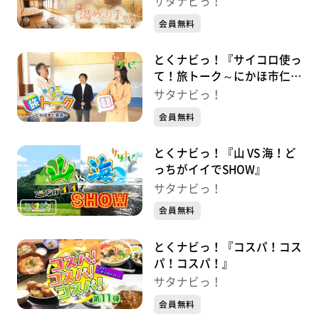
サタナビっ！
会員無料
とくナビっ！『サイコロ使っ
て！旅トーク～にかほ市仁賀
保～』
サタナビっ！
会員無料
とくナビっ！『山 VS 海！ど
っちがイイでSHOW』
サタナビっ！
会員無料
とくナビっ！『コスパ！コス
パ！コスパ！』
サタナビっ！
会員無料