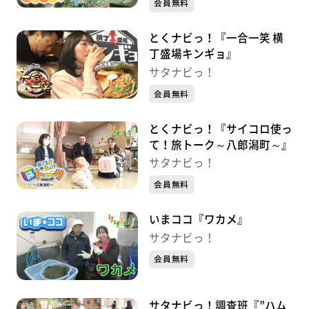
会員無料
とくナビっ！『一合一笑 横
丁盛場キンギョ』
サタナビっ！
会員無料
とくナビっ！『サイコロ使っ
て！旅トーク～八郎潟町～』
サタナビっ！
会員無料
いまココ『ワカメ』
サタナビっ！
会員無料
サタナビっ！調査班『”ハム