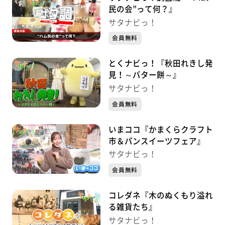
民の会”って何？』
サタナビっ！
会員無料
とくナビっ！『秋田れきし発
見！～バター餅～』
サタナビっ！
会員無料
いまココ『かまくらクラフト
市＆パンスイーツフェア』
サタナビっ！
会員無料
コレダネ『木のぬくもり溢れ
る雑貨たち』
サタナビっ！