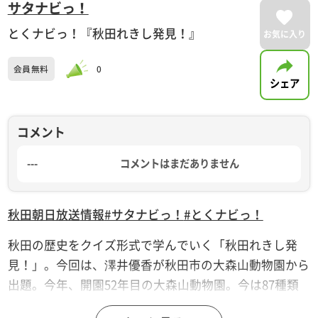
サタナビっ！
とくナビっ！『秋田れきし発見！』
お気に入り
会員無料
0
シェア
コメント
---
コメントはまだありません
秋田朝日放送
情報
#サタナビっ！
#とくナビっ！
秋田の歴史をクイズ形式で学んでいく「秋田れきし発
見！」。今回は、澤井優香が秋田市の大森山動物園から
出題。今年、開園52年目の大森山動物園。今は87種類
の動物たちが暮らしている。そもそも大森山動物園はど