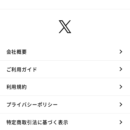
会社概要
ご利用ガイド
利用規約
プライバシーポリシー
特定商取引法に基づく表示