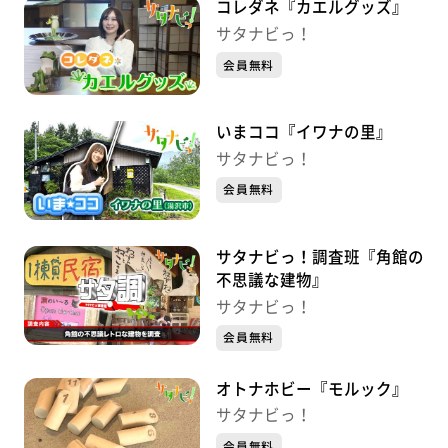
コレダネ『カエルグッズ』
サタナビっ！
会員無料
いまココ『イワナの里』
サタナビっ！
会員無料
サタナビっ！調査班『角館の
不思議な建物』
サタナビっ！
会員無料
オトナホビー『モルック』
サタナビっ！
会員無料