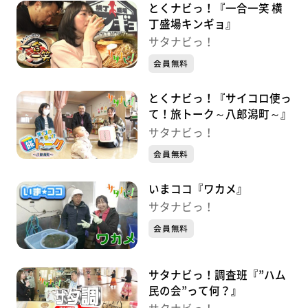
とくナビっ！『一合一笑 横
丁盛場キンギョ』
サタナビっ！
会員無料
とくナビっ！『サイコロ使っ
て！旅トーク～八郎潟町～』
サタナビっ！
会員無料
いまココ『ワカメ』
サタナビっ！
会員無料
サタナビっ！調査班『”ハム
民の会”って何？』