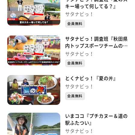
キー場って何してる？』
サタナビっ！
会員無料
サタナビっ！調査班『秋田県
内トップスポーツチームのマ
スコットで1番運動神経がい
サタナビっ！
いのは？』
会員無料
とくナビっ！『夏の丼』
サタナビっ！
会員無料
いまココ『プチカヌー＆道の
駅ふたつい』
サタナビっ！