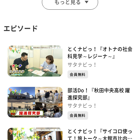
もっと見る
のようにしてできたのか。その当時子どもたちに人気だ
ったものとは？開園当時の話などを聞きながら園内を回
る。
エピソード
※内容は放送当時のものです。
【放送局】秋田朝日放送
とくナビっ！『オトナの社会
【放送日】2025年1月18日
科見学～レジーナ～』
サタナビっ！
会員無料
部活Do！『秋田中央高校 躍
進探究部』
サタナビっ！
会員無料
とくナビっ！『サイコロ使っ
て！旅トーク～大館市比内