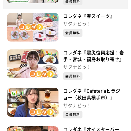
会員無料
コレダネ『春スイーツ』
サタナビっ！
会員無料
コレダネ『震災復興応援！岩
手・宮城・福島お取り寄せ』
サタナビっ！
会員無料
コレダネ『Cafeteriaヒラジ
ョー（秋田県横手市）』
サタナビっ！
会員無料
コレダネ『オイスターバー