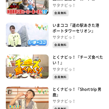
ん』
サタナビっ！
会員無料
いまココ『道の駅あきた港
ポートタワーセリオン』
サタナビっ！
会員無料
とくナビっ！『チーズ食べた
い！』
サタナビっ！
会員無料
とくナビっ！『Short trip 男
鹿』
サタナビっ！
会員無料