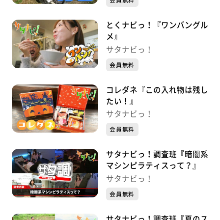
会員無料
とくナビっ！『ワンバングル
メ』
サタナビっ！
会員無料
コレダネ『この入れ物は残し
たい！』
サタナビっ！
会員無料
サタナビっ！調査班『暗闇系
マシンピラティスって？』
サタナビっ！
会員無料
サタナビっ！調査班『夏のス