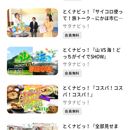
とくナビっ！『サイコロ使っ
て！旅トーク～にかほ市仁賀
保～』
サタナビっ！
会員無料
とくナビっ！『山 VS 海！ど
っちがイイでSHOW』
サタナビっ！
会員無料
とくナビっ！『コスパ！コス
パ！コスパ！』
サタナビっ！
会員無料
とくナビっ！『全部見せま