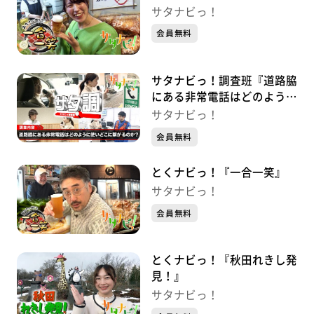
サタナビっ！
会員無料
サタナビっ！調査班『道路脇
にある非常電話はどのように
使いどこに繋がるのか？』
サタナビっ！
会員無料
とくナビっ！『一合一笑』
サタナビっ！
会員無料
とくナビっ！『秋田れきし発
見！』
サタナビっ！