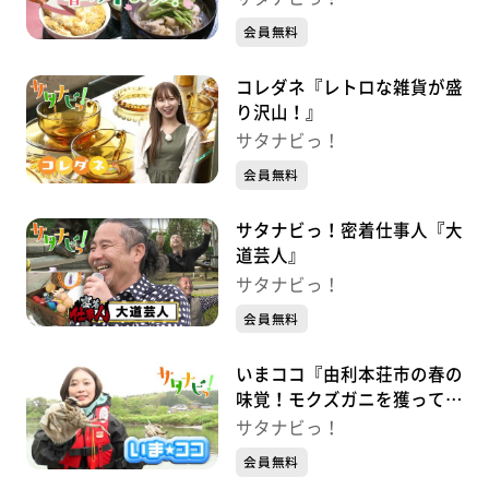
会員無料
コレダネ『レトロな雑貨が盛
り沢山！』
サタナビっ！
会員無料
サタナビっ！密着仕事人『大
道芸人』
サタナビっ！
会員無料
いまココ『由利本荘市の春の
味覚！モクズガニを獲って味
わって』
サタナビっ！
会員無料