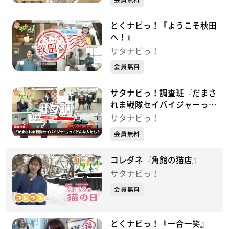
とくナビっ！『ようこそ秋田
へ！』
サタナビっ！
会員無料
サタナビっ！調査班『だまさ
れま戦隊セイバイジャーって
どんな人たち？』
サタナビっ！
会員無料
コレダネ『角館の猫店』
サタナビっ！
会員無料
とくナビっ！『一合一笑』