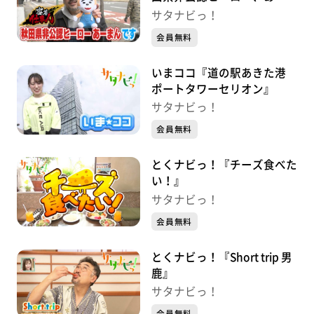
ん』
サタナビっ！
会員無料
いまココ『道の駅あきた港
ポートタワーセリオン』
サタナビっ！
会員無料
とくナビっ！『チーズ食べた
い！』
サタナビっ！
会員無料
とくナビっ！『Short trip 男
鹿』
サタナビっ！
会員無料