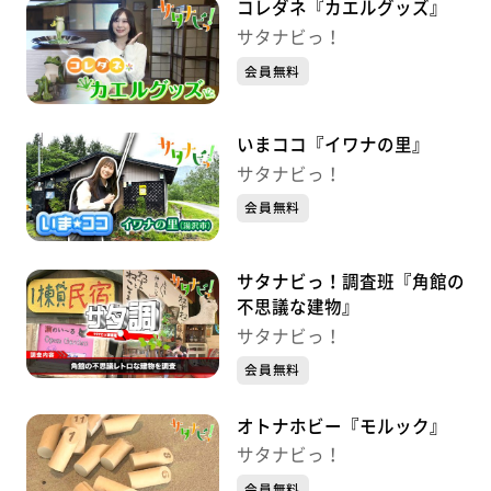
コレダネ『カエルグッズ』
サタナビっ！
会員無料
いまココ『イワナの里』
サタナビっ！
会員無料
サタナビっ！調査班『角館の
不思議な建物』
サタナビっ！
会員無料
オトナホビー『モルック』
サタナビっ！
会員無料