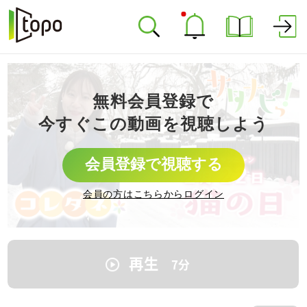
無料会員登録で
今すぐこの動画を視聴しよう
会員登録で視聴する
会員の方はこちらからログイン
再生
7
分