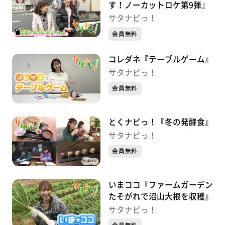
す！ノーカットロケ第9弾』
サタナビっ！
会員無料
コレダネ『テーブルゲーム』
サタナビっ！
会員無料
とくナビっ！『冬の発酵食』
サタナビっ！
会員無料
いまココ『ファームガーデン
たそがれで沼山大根を収穫』
サタナビっ！