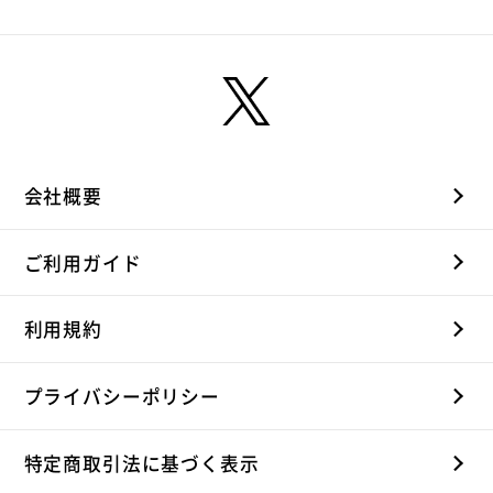
会社概要
ご利用ガイド
利用規約
プライバシーポリシー
特定商取引法に基づく表示