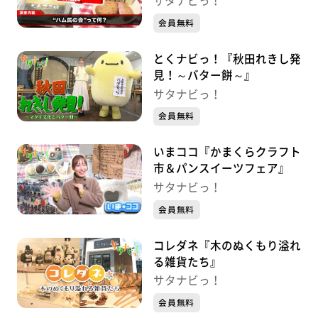
サタナビっ！
会員無料
とくナビっ！『秋田れきし発
見！～バター餅～』
サタナビっ！
会員無料
いまココ『かまくらクラフト
市＆パンスイーツフェア』
サタナビっ！
会員無料
コレダネ『木のぬくもり溢れ
る雑貨たち』
サタナビっ！
会員無料