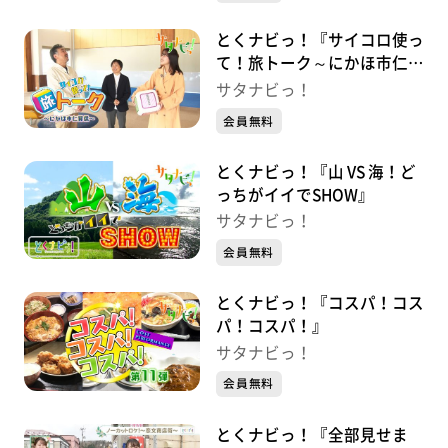
とくナビっ！『サイコロ使っ
て！旅トーク～にかほ市仁賀
保～』
サタナビっ！
会員無料
とくナビっ！『山 VS 海！ど
っちがイイでSHOW』
サタナビっ！
会員無料
とくナビっ！『コスパ！コス
パ！コスパ！』
サタナビっ！
会員無料
とくナビっ！『全部見せま