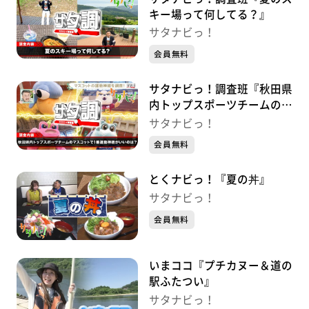
キー場って何してる？』
サタナビっ！
会員無料
サタナビっ！調査班『秋田県
内トップスポーツチームのマ
スコットで1番運動神経がい
サタナビっ！
いのは？』
会員無料
とくナビっ！『夏の丼』
サタナビっ！
会員無料
いまココ『プチカヌー＆道の
駅ふたつい』
サタナビっ！