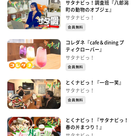
サタナビっ！調査班『八郎潟
町の動物のオブジェ』
サタナビっ！
会員無料
コレダネ『cafe＆dining プ
ティクローバー』
サタナビっ！
会員無料
とくナビっ！『一合一笑』
サタナビっ！
会員無料
とくナビっ！『サタナビっ！
春の丼まつり！』
サタナビっ！