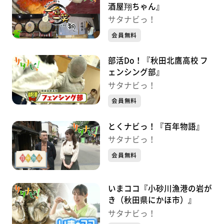
酒屋翔ちゃん』
サタナビっ！
会員無料
部活Do！『秋田北鷹高校 フ
ェンシング部』
サタナビっ！
会員無料
とくナビっ！『百年物語』
サタナビっ！
会員無料
いまココ『小砂川漁港の岩が
き（秋田県にかほ市）』
サタナビっ！