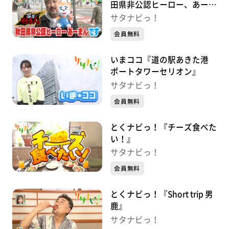
田県非公認ヒーロー、あーま
ん』
サタナビっ！
会員無料
いまココ『道の駅あきた港
ポートタワーセリオン』
サタナビっ！
会員無料
とくナビっ！『チーズ食べた
い！』
サタナビっ！
会員無料
とくナビっ！『Short trip 男
鹿』
サタナビっ！