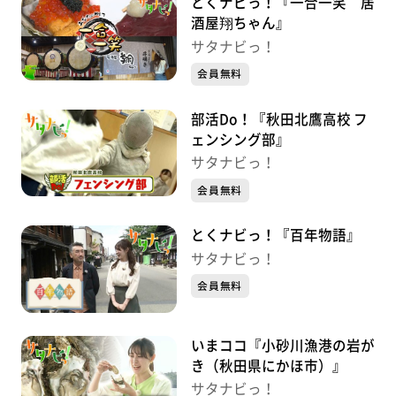
とくナビっ！『一合一笑 居
酒屋翔ちゃん』
サタナビっ！
会員無料
部活Do！『秋田北鷹高校 フ
ェンシング部』
サタナビっ！
会員無料
とくナビっ！『百年物語』
サタナビっ！
会員無料
いまココ『小砂川漁港の岩が
き（秋田県にかほ市）』
サタナビっ！