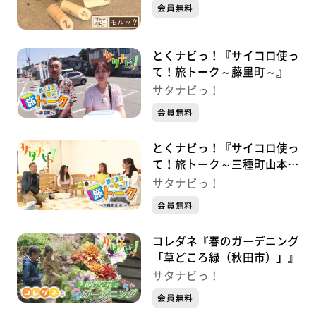
会員無料
とくナビっ！『サイコロ使っ
て！旅トーク～藤里町～』
サタナビっ！
会員無料
とくナビっ！『サイコロ使っ
て！旅トーク～三種町山本
～』
サタナビっ！
会員無料
コレダネ『春のガーデニング
「草どころ緑（秋田市）」』
サタナビっ！
会員無料