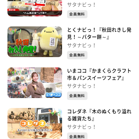
サタナビっ！
会員無料
とくナビっ！『秋田れきし発
見！～バター餅～』
サタナビっ！
会員無料
いまココ『かまくらクラフト
市＆パンスイーツフェア』
サタナビっ！
会員無料
コレダネ『木のぬくもり溢れ
る雑貨たち』
サタナビっ！
会員無料