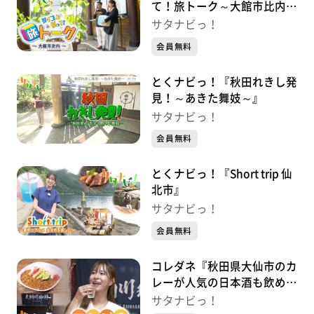
て！旅トーク～大館市比内
横手市にお出かけの際には、ぜひCafeteriaヒラジョー
～』
サタナビっ！
へ！
会員無料
※内容は放送当時のものです。
とくナビっ！『秋田れきし発
【放送局】秋田朝日放送
見！～あきた舞妓～』
【放送日】2026年2月14日
サタナビっ！
会員無料
とくナビっ！『Short trip 仙
北市』
サタナビっ！
会員無料
コレダネ『秋田県大仙市のカ
レーが人気の日本酒も飲める
カフェ』
サタナビっ！