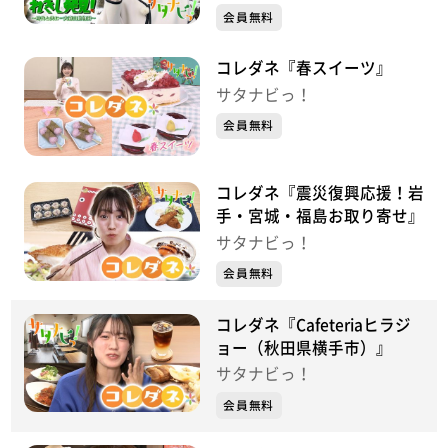
会員無料
コレダネ『春スイーツ』
サタナビっ！
会員無料
コレダネ『震災復興応援！岩
手・宮城・福島お取り寄せ』
サタナビっ！
会員無料
コレダネ『Cafeteriaヒラジ
ョー（秋田県横手市）』
サタナビっ！
会員無料