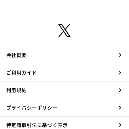
会社概要
ご利用ガイド
利用規約
プライバシーポリシー
特定商取引法に基づく表示