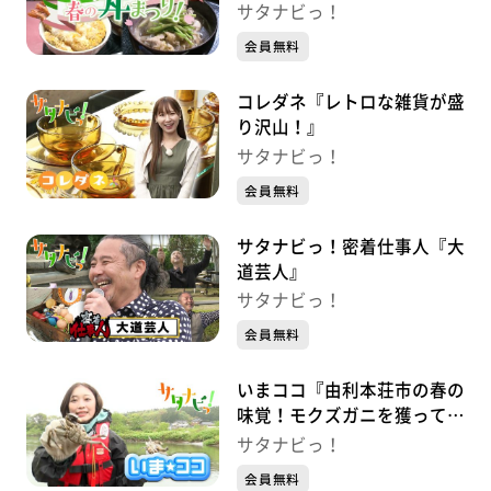
サタナビっ！
会員無料
コレダネ『レトロな雑貨が盛
り沢山！』
サタナビっ！
会員無料
サタナビっ！密着仕事人『大
道芸人』
サタナビっ！
会員無料
いまココ『由利本荘市の春の
味覚！モクズガニを獲って味
わって』
サタナビっ！
会員無料