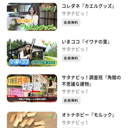
コレダネ『カエルグッズ』
サタナビっ！
会員無料
いまココ『イワナの里』
サタナビっ！
会員無料
サタナビっ！調査班『角館の
不思議な建物』
サタナビっ！
会員無料
オトナホビー『モルック』
サタナビっ！