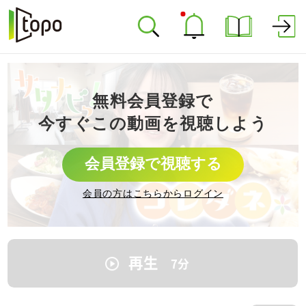
無料会員登録で
今すぐこの動画を視聴しよう
会員登録で視聴する
会員の方はこちらからログイン
再生
7
分