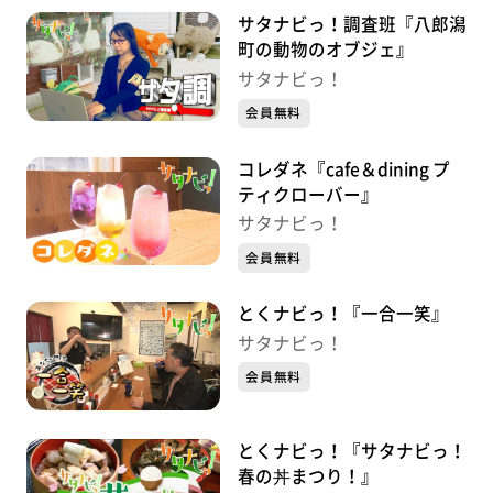
サタナビっ！調査班『八郎潟
町の動物のオブジェ』
サタナビっ！
会員無料
コレダネ『cafe＆dining プ
ティクローバー』
サタナビっ！
会員無料
とくナビっ！『一合一笑』
サタナビっ！
会員無料
とくナビっ！『サタナビっ！
春の丼まつり！』