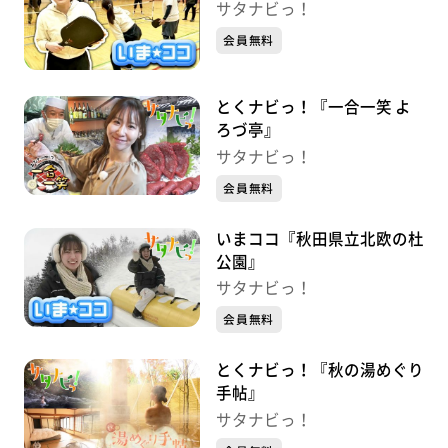
サタナビっ！
会員無料
とくナビっ！『一合一笑 よ
ろづ亭』
サタナビっ！
会員無料
いまココ『秋田県立北欧の杜
公園』
サタナビっ！
会員無料
とくナビっ！『秋の湯めぐり
手帖』
サタナビっ！