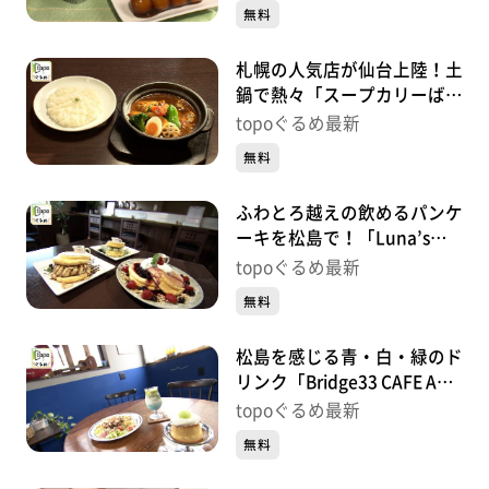
丁）#482【topoぐるめ】
無料
札幌の人気店が仙台上陸！土
鍋で熱々「スープカリーばぐ
ばぐ仙台店」（太白区長町
topoぐるめ最新
南）#481【topoぐるめ】
無料
ふわとろ越えの飲めるパンケ
ーキを松島で！「Luna’s
Green Pancake」（松島町初
topoぐるめ最新
原砂押）#480【topoぐる
無料
め】
松島を感じる青・白・緑のド
リンク「Bridge33 CAFE AND
HOSTEL」（松島町高城町）
topoぐるめ最新
#479【topoぐるめ】
無料