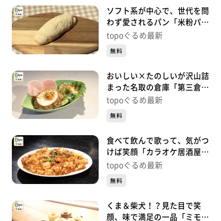
ソフト系が中心で、世代を問
わず愛されるパン「米粉パン
トゥット」（多賀城市留ケ
topoぐるめ最新
谷）#437【topoぐるめ】
無料
おいしい×たのしいが沢山詰
まった名取の倉庫「第三倉庫
el camino」（名取市植松新
topoぐるめ最新
橋）#436【topoぐるめ】
無料
食べて飲んで歌って、気がつ
けば笑顔「カラオケ居酒屋
KIMUCHIYA」（名取市大手
topoぐるめ最新
町）#435【topoぐるめ】
無料
くま＆柴犬！？見た目で笑
顔、味で満足の一品「ミモザ