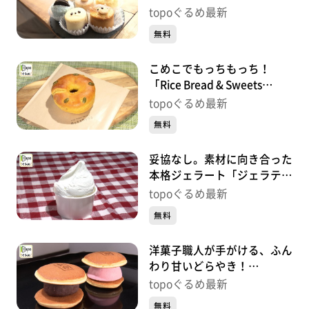
チーズケーキ」（太白区袋
topoぐるめ最新
原）#434【topoぐるめ】
無料
こめこでもっちもっち！
「Rice Bread & Sweets
MonaMona 河原町店」（若
topoぐるめ最新
林区河原町）#433【topoぐ
無料
るめ】
妥協なし。素材に向き合った
本格ジェラート「ジェラテリ
ア リベルタ」（泉区泉中
topoぐるめ最新
央）#432【topoぐるめ】
無料
洋菓子職人が手がける、ふん
わり甘いどらやき！
「Sweets Shop OZZY」（泉
topoぐるめ最新
区長命ヶ丘）#431【topoぐ
無料