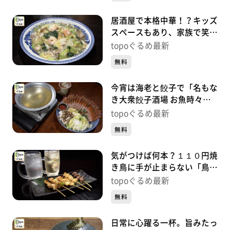
居酒屋で本格中華！？キッズ
スペースもあり、家族で笑顔
「居酒屋 風花」（泉区泉中
topoぐるめ最新
央）#488
無料
今宵は海老と餃子で「名もな
き大衆餃子酒場 お魚時々日
本酒 泉中央店」（泉区泉中
topoぐるめ最新
央）#487
無料
気がつけば何本？１１０円焼
き鳥に手が止まらない「鳥馬
商店 泉中央店」（泉区泉中
topoぐるめ最新
央）#486
無料
日常に心躍る一杯。旨みたっ