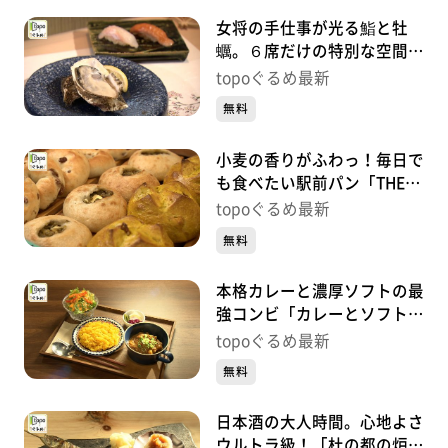
女将の手仕事が光る鮨と牡
蠣。６席だけの特別な空間
「仙臺 牡蠣女将」（青葉区
topoぐるめ最新
中央）#454【topoぐるめ】
無料
小麦の香りがふわっ！毎日で
も食べたい駅前パン「THE
BREAD BAR」（若林区荒
topoぐるめ最新
井）#453【topoぐるめ】
無料
本格カレーと濃厚ソフトの最
強コンビ「カレーとソフトク
リーム」（青葉区堤通雨宮
topoぐるめ最新
町）#452【topoぐるめ】
無料
日本酒の大人時間。心地よさ
ウルトラ級！「杜の都の炉端