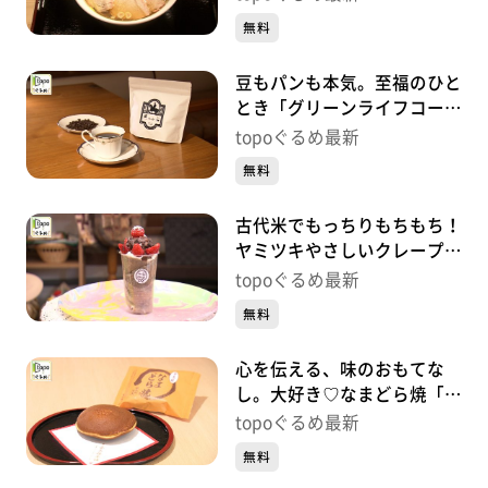
馬）#441【topoぐるめ】
無料
豆もパンも本気。至福のひと
とき「グリーンライフコーヒ
ーロースター」（多賀城市高
topoぐるめ最新
橋）#440【topoぐるめ】
無料
古代米でもっちりもちもち！
ヤミツキやさしいクレープ
「和歌珈琲」（多賀城市留ケ
topoぐるめ最新
谷）#439【topoぐるめ】
無料
心を伝える、味のおもてな
し。大好き♡なまどら焼「榮
太楼 多賀城店」（多賀城市
topoぐるめ最新
桜木）#438【topoぐるめ】
無料