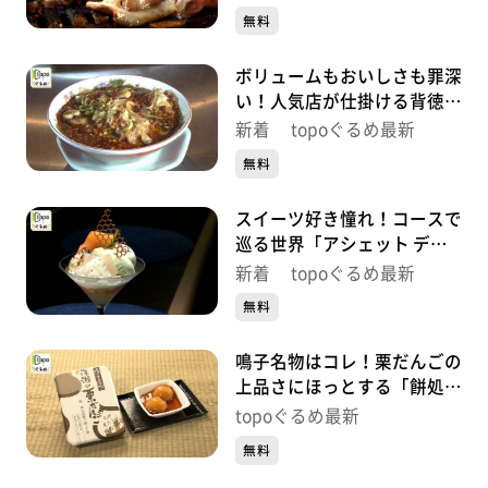
#499【topoぐるめ】
無料
す。
番組HP（https://www.khb-tv.co.jp/topogurume/）
ボリュームもおいしさも罪深
い！人気店が仕掛ける背徳中
華「ガリデブ2」（青葉区大
新着 topoぐるめ最新
町）#498【topoぐるめ】
無料
スイーツ好き憧れ！コースで
巡る世界「アシェット デセ
ール エトネ」（青葉区国分
新着 topoぐるめ最新
町）#497【topoぐるめ】
無料
鳴子名物はコレ！栗だんごの
上品さにほっとする「餅処
深瀬」（大崎市鳴子温泉湯
topoぐるめ最新
元）#496【topoぐるめ】
無料