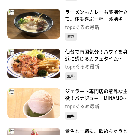
ラーメンもカレーも薬膳仕立
て。体も喜ぶ一杯「薬膳キッ
チン喜楽」（大和町吉岡上柴
topoぐるめ最新
崎）#413【topoぐるめ】
無料
仙台で南国気分！ハワイを身
近に感じるカフェタイム
「ʻOno Space」（若林区東
topoぐるめ最新
八番丁）#412【topoぐる
無料
め】
ジェラート専門店の意外な主
役！バナジュー「MINAMO
GELATO」（名取市閖上中
topoぐるめ最新
央）#411【topoぐるめ】
無料
景色と一緒に、飲めちゃうと