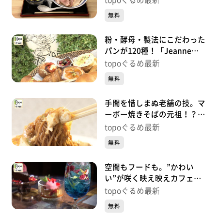
topoぐるめ最新
院）#458【topoぐるめ】
無料
粉・酵母・製法にこだわった
パンが120種！「Jeanne
d’arc Fils&Père」（若林区木
topoぐるめ最新
ノ下）#457【topoぐるめ】
無料
手間を惜しまぬ老舗の技。マ
ーボー焼きそばの元祖！？
「中国菜館まんみ」（泉区泉
topoぐるめ最新
中央）#456【topoぐるめ】
無料
空間もフードも。”かわい
い”が咲く映え映えカフェ
「今日も花が綺麗ですね」
topoぐるめ最新
（青葉区中央）#455【topo
無料
ぐるめ】