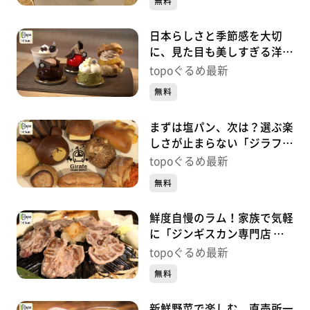
無料
日本らしさと季節感を大切
に、見た目も美しすぎる洋菓
子「九二四四」（青葉区二日
topoぐるめ最新
町）#447【topoぐるめ】
無料
まずは塩パン、次は？選ぶ楽
しさが止まらない「ジラフ
トレイン デポ」（太白区富
topoぐるめ最新
沢南）#446【topoぐるめ】
無料
鮮度自慢のラム！家族で気軽
に「ジンギスカン専門店 仙
羊 西多賀店」（太白区西多
topoぐるめ最新
賀）#445【topoぐるめ】
無料
新鮮野菜で楽しむ、直売所一