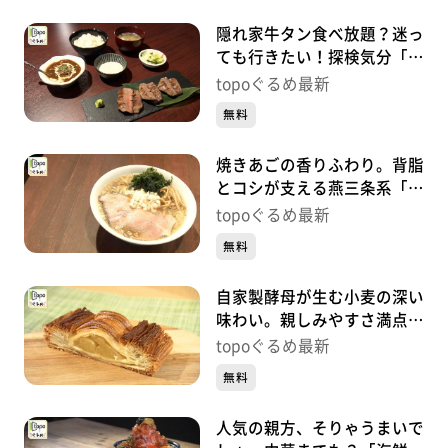
隠れ家牛タン食べ放題？迷っ
ても行きたい！探検気分「仙
臺焼肉れれ」（青葉区一番
topoぐるめ最新
町）#471【topoぐるめ】
無料
焼きあごの香りふわり。背脂
とコシが支える燕三条系「中
華そば かけ橋」（青葉区中
topoぐるめ最新
央）#470【topoぐるめ】
無料
自家製酵母が生む小麦の深い
味わい。親しみやすさ満点！
「ル･マンジェ」（青葉区八
topoぐるめ最新
幡）#469【topoぐるめ】
無料
人気の親方、そりゃうまいで