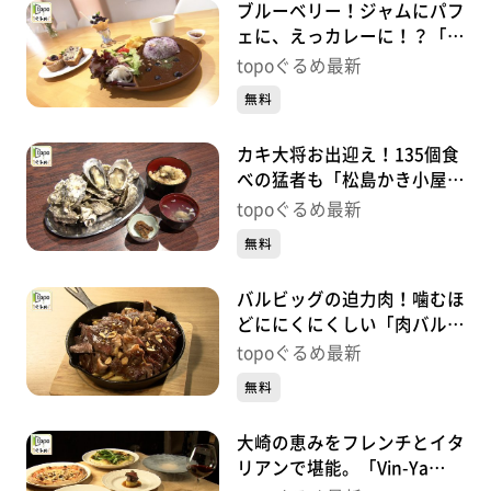
ブルーベリー！ジャムにパフ
ェに、えっカレーに！？「風
のマルシェ」（松島町磯崎新
topoぐるめ最新
浜）#478【topoぐるめ】
無料
カキ大将お出迎え！135個食
べの猛者も「松島かき小屋
MATSU」（松島町松島普賢
topoぐるめ最新
堂）#477【topoぐるめ】
無料
バルビッグの迫力肉！噛むほ
どににくにくしい「肉バル
BAR BiG」（大崎市古川七日
topoぐるめ最新
町）#476【topoぐるめ】
無料
大崎の恵みをフレンチとイタ
リアンで堪能。「Vin-Ya