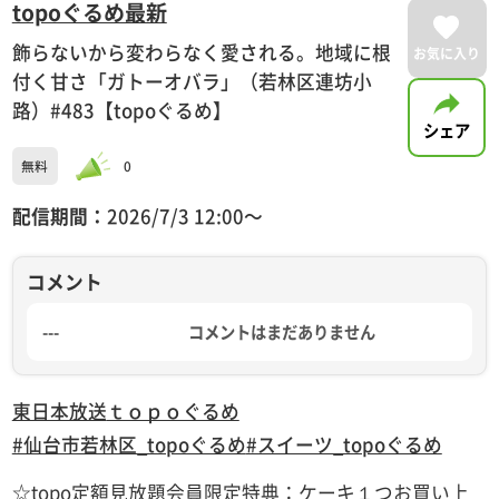
topoぐるめ最新
飾らないから変わらなく愛される。地域に根
お気に入り
付く甘さ「ガトーオバラ」（若林区連坊小
路）#483【topoぐるめ】
シェア
無料
0
配信期間：
2026/7/3 12:00〜
コメント
---
コメントはまだありません
東日本放送
ｔｏｐｏぐるめ
#仙台市若林区_topoぐるめ
#スイーツ_topoぐるめ
☆topo定額見放題会員限定特典：ケーキ１つお買い上