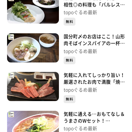
相性◎の料理も「バルレスト
ランモデルノ」（青葉区中
topoぐるめ最新
央）#427【topoぐるめ】
無料
国分町〆のお店はここ！山形
肉そばインスパイアの一杯
「鶏そば吉祥」（青葉区国分
topoぐるめ最新
町）#426【topoぐるめ】
無料
気軽に入れてしっかり旨い！
厳選されたお肉で満腹「焼肉
まんぷく亭」（宮城野区榴
topoぐるめ最新
岡）#425【topoぐるめ】
無料
気軽に通える…おもてなし＆
うまさのWセット！
「OMOUMA麺堂」（富谷市
topoぐるめ最新