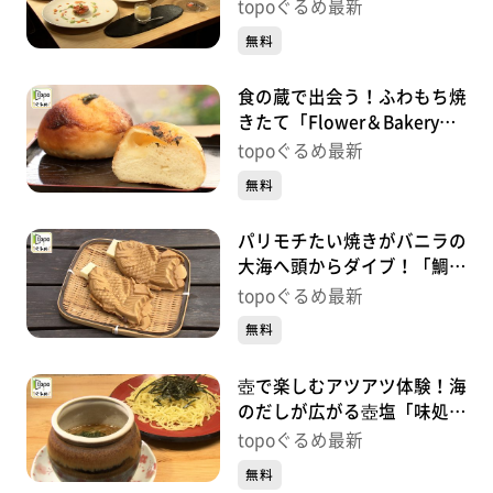
Jete Ashigaru」（大崎市古
topoぐるめ最新
川七日町）#475【topoぐる
無料
め】
食の蔵で出会う！ふわもち焼
きたて「Flower＆Bakeryサ
クラサク」（大崎市古川七日
topoぐるめ最新
町）#474【topoぐるめ】
無料
パリモチたい焼きがバニラの
大海へ頭からダイブ！「鯛焼
みやび」（大崎市古川七日
topoぐるめ最新
町）#473【topoぐるめ】
無料
壺で楽しむアツアツ体験！海
のだしが広がる壺塩「味処・
ラーメン梅公」（青葉区小田
topoぐるめ最新
原）#472【topoぐるめ】
無料