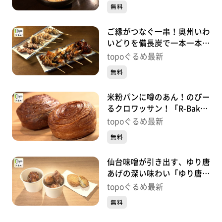
下）＃407【topoぐるめ】
無料
ご縁がつなぐ一串！奥州いわ
いどりを備長炭で一本一本丁
寧に「鳥縁」（太白区袋原）
topoぐるめ最新
＃406【topoぐるめ】
無料
米粉パンに噂のあん！のびー
るクロワッサン！「R-Baker
名取店」（名取市手倉田諏
topoぐるめ最新
訪）＃405【topoぐるめ】
無料
仙台味噌が引き出す、ゆり唐
あげの深い味わい「ゆり唐あ
げ Tobiume」（名取市閖
topoぐるめ最新
上）＃404【topoぐるめ】
無料