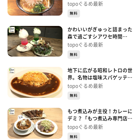
の本気 愛子店」（青葉区栗
topoぐるめ最新
生）#492【topoぐるめ】
無料
かわいいがぎゅっと詰まった
森で過ごすシアワセ時間
「TOTO’S CAFÉ」（青葉区
topoぐるめ最新
一番町）#491【topoぐる
無料
め】
地下に広がる昭和レトロの世
界。名物は塩味スパゲッティ
「喫茶エルベ」（青葉区一番
topoぐるめ最新
町）#490【topoぐるめ】
無料
もつ煮込みが主役！カレーに
デミ？「もつ煮込み専門店沼
田 仙台駅前店」（青葉区中
topoぐるめ最新
央）#489【topoぐるめ】
無料