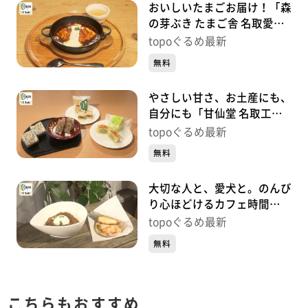
おいしいたまごお届け！「森
の芽ぶき たまご舎 名取愛島
本店」（名取市愛島笠島上
topoぐるめ最新
平）＃403【topoぐるめ】
無料
やさしい甘さ、お土産にも、
自分にも「甘仙堂 名取工場
直営店」（名取市下余田鹿
topoぐるめ最新
島）＃402【topoぐるめ】
無料
大切な人と、愛犬と。のんび
り心ほどけるカフェ時間
「DAYS CAFÉ」（泉区南光
topoぐるめ最新
台南）＃401【topoぐるめ】
無料
こちらもおすすめ