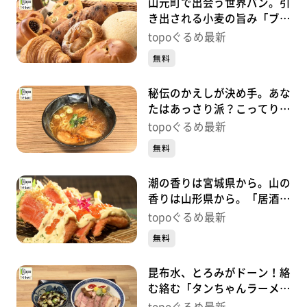
山元町で出会う世界パン。引
き出される小麦の旨み「ブロ
ートドルフ」（山元町山寺町
topoぐるめ最新
東）#461【topoぐるめ】
無料
秘伝のかえしが決め手。あな
たはあっさり派？こってり
派？「麵屋れいじ」（太白区
topoぐるめ最新
長町）#460【topoぐるめ】
無料
潮の香りは宮城県から。山の
香りは山形県から。「居酒屋
まるゆき」（若林区清水小
topoぐるめ最新
路）#459【topoぐるめ】
無料
昆布水、とろみがドーン！絡
む絡む「タンちゃんラーメン
昆布水つけ麺」（青葉区花京