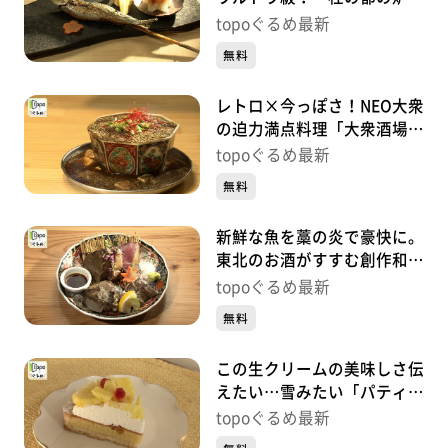
焼き うる虎」（青葉区一番
topoぐるめ最新
町）#451【topoぐるめ】
無料
レトロ×今っぽさ！NEO大衆
の迫力満点料理「大衆酒場
かーにばる」（青葉区国分
topoぐるめ最新
町）#450【topoぐるめ】
無料
新鮮な魚を藁の炎で豪快に。
東北のお酒がすすむ創作和食
「酒場 美々」（青葉区中
topoぐるめ最新
央）#449【topoぐるめ】
無料
この生クリームの美味しさ伝
えたい…雪みたい「パティス
リーネージュ」（若林区荒
topoぐるめ最新
町）#448【topoぐるめ】