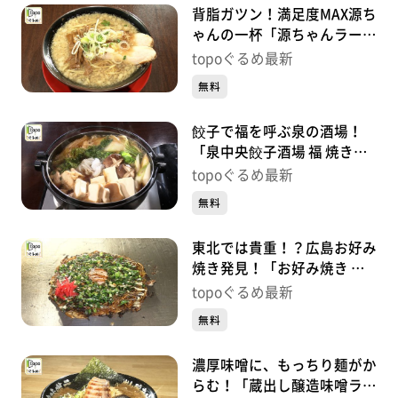
背脂ガツン！満足度MAX源ち
ゃんの一杯「源ちゃんラーメ
ン」（富谷市三ノ関本木西）
topoぐるめ最新
#420【topoぐるめ】
無料
餃子で福を呼ぶ泉の酒場！
「泉中央餃子酒場 福 焼き鳥
と鶏料理 色鶏々」（泉区泉
topoぐるめ最新
中央）#419【topoぐるめ】
無料
東北では貴重！？広島お好み
焼き発見！「お好み焼き た
かちゃん仙台」（青葉区旭ヶ
topoぐるめ最新
丘）#418【topoぐるめ】
無料
濃厚味噌に、もっちり麺がか
らむ！「蔵出し醸造味噌ラー