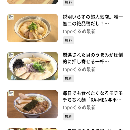
無料
め】
説明いらずの超人気店。唯一
無二の絶品鴨だし！
「noodle shop arakawa」
topoぐるめ最新
（岩沼市中央）#464【topo
無料
ぐるめ】
厳選された貝のうまみが圧倒
的に押し寄せる一杯
「noodle shop nanairo」
topoぐるめ最新
（岩沼市末広）#463【topo
無料
ぐるめ】
毎日でも食べたくなるモチモ
チちぢれ麺「RA-MEN与平治
渡」（亘理町逢隈田沢早川）
topoぐるめ最新
#462【topoぐるめ】
無料