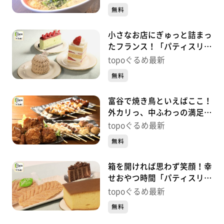
明石台）#424【topoぐる
無料
め】
小さなお店にぎゅっと詰まっ
たフランス！「パティスリー
レクリア」（富谷市日吉台）
topoぐるめ最新
#423【topoぐるめ】
無料
富谷で焼き鳥といえばここ！
外カリっ、中ふわっの満足の
一串！「翔家」（富谷市成
topoぐるめ最新
田）#422【topoぐるめ】
無料
箱を開ければ思わず笑顔！幸
せおやつ時間「パティスリー
アンシャンテ」（泉区泉ヶ
topoぐるめ最新
丘）#421【topoぐるめ】
無料