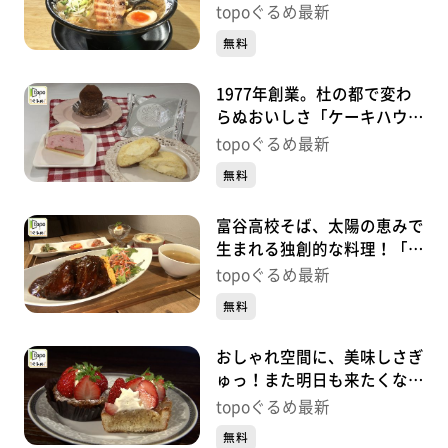
メンえんまる」（富谷市大清
topoぐるめ最新
水）#417【topoぐるめ】
無料
1977年創業。杜の都で変わ
らぬおいしさ「ケーキハウス
フレーズ 将監店」（泉区将
topoぐるめ最新
監）#416【topoぐるめ】
無料
富谷高校そば、太陽の恵みで
生まれる独創的な料理！「カ
フェMaHaNa」（富谷市成
topoぐるめ最新
田）#415【topoぐるめ】
無料
おしゃれ空間に、美味しさぎ
ゅっ！また明日も来たくなる
店「ADEMAIN」（泉区泉中
topoぐるめ最新
央）#414【topoぐるめ】
無料