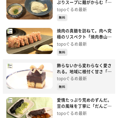
ぷりスープに麺がからむ「自
家製麺 風夏」（宮城野区岩
topoぐるめ最新
切）#485
無料
焼肉の真髄を訪ねて。肉へ究
極のリスペクト「焼肉泰山
定禅寺通り店」（青葉区国分
topoぐるめ最新
町）#484【topoぐるめ】
無料
飾らないから変わらなく愛さ
れる。地域に根付く甘さ「ガ
トーオバラ」（若林区連坊小
topoぐるめ最新
路）#483【topoぐるめ】
無料
愛情たっぷり荒めのずんだ。
豆の風味を丁寧に「だんご茶
屋あらまち」（若林区東九番
topoぐるめ最新