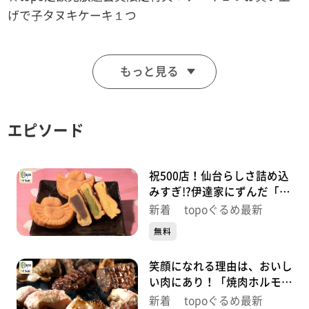
げで子タヌキケーキ１つ
■ガトーオバラ
もっと見る
【住所】宮城県仙台市若林区連坊小路128
【電話番号】022-225-1591
【営業時間】9:00~19:00
エピソード
【定休日】日曜
♪ＹＵＭＭＹ ＧＯＯＤＤＡＹ ＣＥＮＴ
祝500店！仙台らしさ詰め込
みすぎ!?伊達家にずんだ「ち
ゅんちゅん堂」（青葉区川
※特典をご利用の際は、topoにログインをしてトップ
新着 topoぐるめ最新
内）#500【topoぐるめ】
画面をご注文の前にお店の方にお見せください。
無料
（トップ画面上部、ユーザ名と一緒に表示されている
笑顔になれる理由は、おいし
「定額見放題会員」を提示）
い肉にあり！「焼肉ホルモン
※紹介した店舗情報は変更している場合があります。
呵呵大笑」（青葉区国分町）
新着 topoぐるめ最新
※紹介した商品は取り扱いが終了している場合がありま