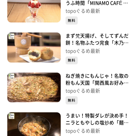
うふ時間「MINAMO CAFÉ by
yuriage」（名取市閖上中
topoぐるめ最新
央）#410【topoぐるめ】
無料
まず梵天揚げ、そしてずんだ
餅！名物ふたつ完食「木乃
幡･別品館」（名取市閖上中
topoぐるめ最新
央）＃409【topoぐるめ】
無料
ねぎ焼きにもんじゃ！名取の
粉もん天国「関西風お好み焼
き 田よし」（名取市大手
topoぐるめ最新
町）＃408【topoぐるめ】
無料
うまい！特製ダレが決め手！
ニラともやしの塩炒め「麺酒
場 髙ちゃん」（岩沼市館
topoぐるめ最新