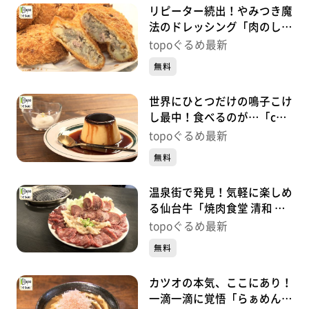
リピーター続出！やみつき魔
法のドレッシング「肉のしば
さき」（大崎市鳴子温泉湯
topoぐるめ最新
元）#495【topoぐるめ】
無料
世界にひとつだけの鳴子こけ
し最中！食べるのが…「cafe
gutto」（大崎市鳴子温泉湯
topoぐるめ最新
元）#494【topoぐるめ】
無料
温泉街で発見！気軽に楽しめ
る仙台牛「焼肉食堂 清和 鳴
子店」（大崎市鳴子温泉湯
topoぐるめ最新
元）#493【topoぐるめ】
無料
カツオの本気、ここにあり！
一滴一滴に覚悟「らぁめん鰹