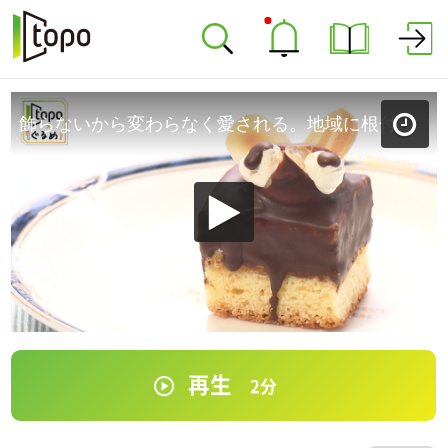
飾らないから変わらなく愛される。地域に根付く甘さ「ガトーオバラ」（若林区連坊小路）#483【topoぐるめ】
再生
2
分