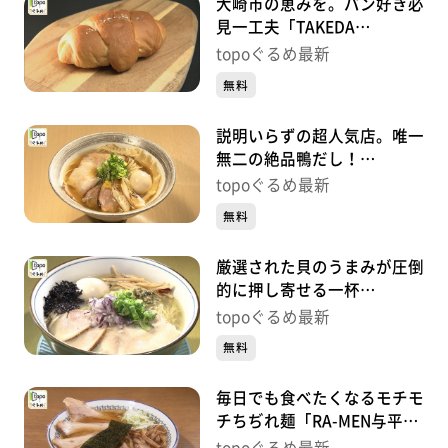
大崎市の恵みを。パン好き必
見一工夫「TAKEDA
BAKERY」（大崎市古川長岡
topoぐるめ最新
針輪野内）#465【topoぐる
無料
め】
説明いらずの超人気店。唯一
無二の絶品鴨だし！
「noodle shop arakawa」
topoぐるめ最新
（岩沼市中央）#464【topo
無料
ぐるめ】
厳選された貝のうまみが圧倒
的に押し寄せる一杯
「noodle shop nanairo」
topoぐるめ最新
（岩沼市末広）#463【topo
無料
ぐるめ】
毎日でも食べたくなるモチモ
チちぢれ麺「RA-MEN与平治
渡」（亘理町逢隈田沢早川）