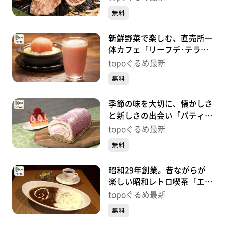
賀）#445【topoぐるめ】
無料
新鮮野菜で楽しむ、直売所一
体カフェ「リーフデ･テラ
ス」（石巻市北上町橋浦北釜
topoぐるめ最新
谷崎）#444【topoぐるめ】
無料
季節の味を大切に、懐かしさ
と新しさの出会い「パティス
リーアズロール」（太白区泉
topoぐるめ最新
崎）#443【topoぐるめ】
無料
昭和29年創業。昔ながらが
楽しい昭和レトロ喫茶「エビ
アン 東一店」（青葉区一番
topoぐるめ最新
町）#442【topoぐるめ】
無料