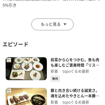
5％引き
■LE･MANGER(ル･マンジェ)
もっと見る
【住所】宮城県仙台市青葉区八幡2-4-15 LE･MANGER
【電話番号】022-271-2027
【営業時間】8:00~19:00
エピソード
【定休日】日曜･祝日
♪白い雲のように 猿岩石
前菜から心をつかむ。魚も肉
も楽しむご褒美時間「リスト
ランテ キシネ」（青葉区本
※特典をご利用の際は、topoにログインをしてトップ
新着 topoぐるめ最新
町）#504【topoぐるめ】
画面をご注文の前にお店の方にお見せください。
無料
（トップ画面上部、ユーザ名と一緒に表示されている
豚と向き合い続ける誠実さ。
「定額見放題会員」を提示）
魂を込めたやきとん一本勝負
※紹介した店舗情報は変更している場合があります。
「やきとん魂」（青葉区国分
新着 topoぐるめ最新
※紹介した商品は取り扱いが終了している場合がありま