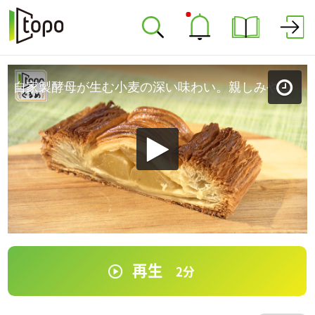
自家製酵母が生む小麦の深い味わい。親しみやすさ満点！「ル･マンジェ」（青葉区八幡）#469【topoぐるめ】
再生
2
分