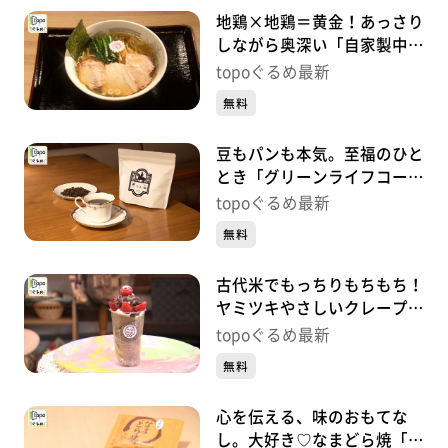
地鶏×地鶏＝黄金！あっさり
しながら奥深い「自家製中華
そば つむぎ」（多賀城市下
topoぐるめ最新
馬）#441【topoぐるめ】
無料
豆もパンも本気。至福のひと
とき「グリーンライフコーヒ
ーロースター」（多賀城市高
topoぐるめ最新
橋）#440【topoぐるめ】
無料
古代米でもっちりもちもち！
ヤミツキやさしいクレープ
「和歌珈琲」（多賀城市留ケ
topoぐるめ最新
谷）#439【topoぐるめ】
無料
心を伝える、味のおもてな
し。大好き♡なまどら焼「榮