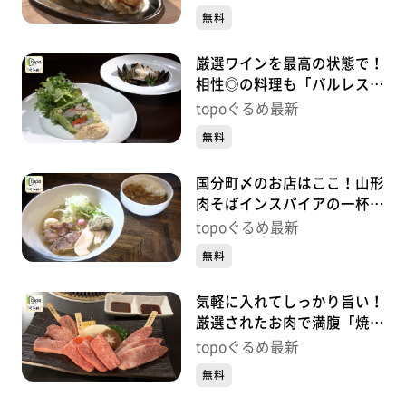
町）#428【topoぐるめ】
無料
厳選ワインを最高の状態で！
相性◎の料理も「バルレスト
ランモデルノ」（青葉区中
topoぐるめ最新
央）#427【topoぐるめ】
無料
国分町〆のお店はここ！山形
肉そばインスパイアの一杯
「鶏そば吉祥」（青葉区国分
topoぐるめ最新
町）#426【topoぐるめ】
無料
気軽に入れてしっかり旨い！
厳選されたお肉で満腹「焼肉
まんぷく亭」（宮城野区榴
topoぐるめ最新
岡）#425【topoぐるめ】
無料