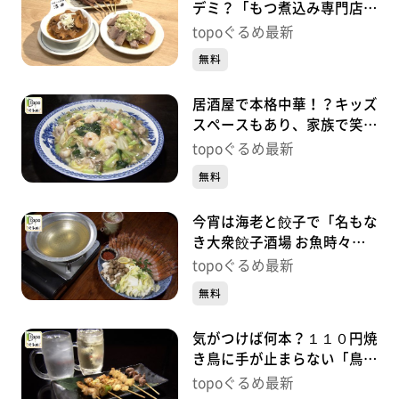
デミ？「もつ煮込み専門店沼
田 仙台駅前店」（青葉区中
topoぐるめ最新
央）#489【topoぐるめ】
無料
居酒屋で本格中華！？キッズ
スペースもあり、家族で笑顔
「居酒屋 風花」（泉区泉中
topoぐるめ最新
央）#488
無料
今宵は海老と餃子で「名もな
き大衆餃子酒場 お魚時々日
本酒 泉中央店」（泉区泉中
topoぐるめ最新
央）#487
無料
気がつけば何本？１１０円焼
き鳥に手が止まらない「鳥馬
商店 泉中央店」（泉区泉中
topoぐるめ最新