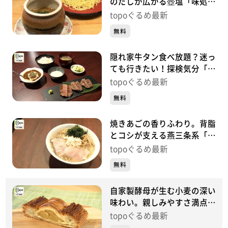
のだしが広がる壺塩「味処・
ラーメン梅公」（青葉区小田
topoぐるめ最新
原）#472【topoぐるめ】
無料
隠れ家牛タン食べ放題？迷っ
ても行きたい！探検気分「仙
臺焼肉れれ」（青葉区一番
topoぐるめ最新
町）#471【topoぐるめ】
無料
焼きあごの香りふわり。背脂
とコシが支える燕三条系「中
華そば かけ橋」（青葉区中
topoぐるめ最新
央）#470【topoぐるめ】
無料
自家製酵母が生む小麦の深い
味わい。親しみやすさ満点！
「ル･マンジェ」（青葉区八
topoぐるめ最新
幡）#469【topoぐるめ】