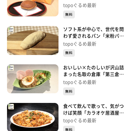
太楼 多賀城店」（多賀城市
topoぐるめ最新
桜木）#438【topoぐるめ】
無料
ソフト系が中心で、世代を問
わず愛されるパン「米粉パン
トゥット」（多賀城市留ケ
topoぐるめ最新
谷）#437【topoぐるめ】
無料
おいしい×たのしいが沢山詰
まった名取の倉庫「第三倉庫
el camino」（名取市植松新
topoぐるめ最新
橋）#436【topoぐるめ】
無料
食べて飲んで歌って、気がつ
けば笑顔「カラオケ居酒屋
KIMUCHIYA」（名取市大手
topoぐるめ最新
町）#435【topoぐるめ】
無料