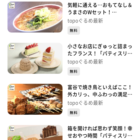
気軽に通える…おもてなし＆
うまさのWセット！
「OMOUMA麺堂」（富谷市
topoぐるめ最新
明石台）#424【topoぐる
無料
め】
小さなお店にぎゅっと詰まっ
たフランス！「パティスリー
レクリア」（富谷市日吉台）
topoぐるめ最新
#423【topoぐるめ】
無料
富谷で焼き鳥といえばここ！
外カリっ、中ふわっの満足の
一串！「翔家」（富谷市成
topoぐるめ最新
田）#422【topoぐるめ】
無料
箱を開ければ思わず笑顔！幸
せおやつ時間「パティスリー