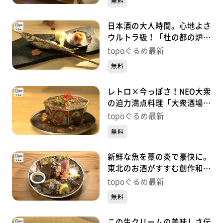
無料
日本酒の大人時間。心地よさ
ウルトラ級！「杜の都の炉端
焼き うる虎」（青葉区一番
topoぐるめ最新
町）#451【topoぐるめ】
無料
レトロ×今っぽさ！NEO大衆
の迫力満点料理「大衆酒場
かーにばる」（青葉区国分
topoぐるめ最新
町）#450【topoぐるめ】
無料
新鮮な魚を藁の炎で豪快に。
東北のお酒がすすむ創作和食
「酒場 美々」（青葉区中
topoぐるめ最新
央）#449【topoぐるめ】
無料
この生クリームの美味しさ伝