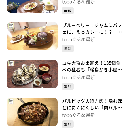
HOSTEL」（松島町高城町）
topoぐるめ最新
#479【topoぐるめ】
無料
ブルーベリー！ジャムにパフ
ェに、えっカレーに！？「風
のマルシェ」（松島町磯崎新
topoぐるめ最新
浜）#478【topoぐるめ】
無料
カキ大将お出迎え！135個食
べの猛者も「松島かき小屋
MATSU」（松島町松島普賢
topoぐるめ最新
堂）#477【topoぐるめ】
無料
バルビッグの迫力肉！噛むほ
どににくにくしい「肉バル
BAR BiG」（大崎市古川七日
topoぐるめ最新
町）#476【topoぐるめ】
無料