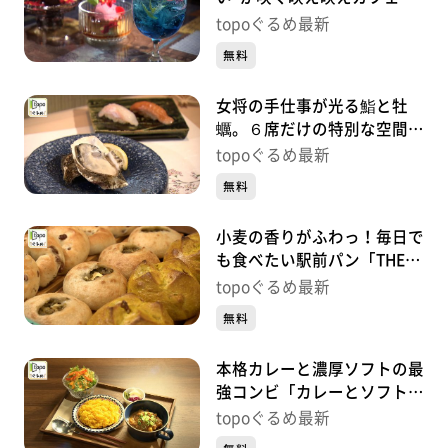
「今日も花が綺麗ですね」
topoぐるめ最新
（青葉区中央）#455【topo
無料
ぐるめ】
女将の手仕事が光る鮨と牡
蠣。６席だけの特別な空間
「仙臺 牡蠣女将」（青葉区
topoぐるめ最新
中央）#454【topoぐるめ】
無料
小麦の香りがふわっ！毎日で
も食べたい駅前パン「THE
BREAD BAR」（若林区荒
topoぐるめ最新
井）#453【topoぐるめ】
無料
本格カレーと濃厚ソフトの最
強コンビ「カレーとソフトク
リーム」（青葉区堤通雨宮
topoぐるめ最新
町）#452【topoぐるめ】