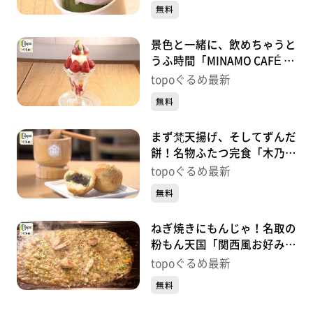
央）#411【topoぐるめ】
無料
景色と一緒に、飲めちゃうと
うふ時間「MINAMO CAFÉ by
yuriage」（名取市閖上中
topoぐるめ最新
央）#410【topoぐるめ】
無料
まず梵天揚げ、そしてずんだ
餅！名物ふたつ完食「木乃
幡･別品館」（名取市閖上中
topoぐるめ最新
央）＃409【topoぐるめ】
無料
ねぎ焼きにもんじゃ！名取の
粉もん天国「関西風お好み焼
き 田よし」（名取市大手
topoぐるめ最新
町）＃408【topoぐるめ】
無料