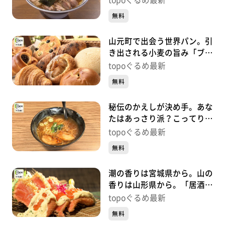
topoぐるめ最新
#462【topoぐるめ】
無料
山元町で出会う世界パン。引
き出される小麦の旨み「ブロ
ートドルフ」（山元町山寺町
topoぐるめ最新
東）#461【topoぐるめ】
無料
秘伝のかえしが決め手。あな
たはあっさり派？こってり
派？「麵屋れいじ」（太白区
topoぐるめ最新
長町）#460【topoぐるめ】
無料
潮の香りは宮城県から。山の
香りは山形県から。「居酒屋
まるゆき」（若林区清水小
topoぐるめ最新
路）#459【topoぐるめ】
無料