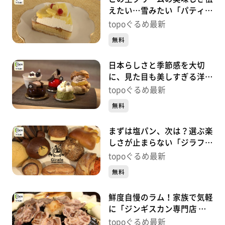
えたい…雪みたい「パティス
リーネージュ」（若林区荒
topoぐるめ最新
町）#448【topoぐるめ】
無料
日本らしさと季節感を大切
に、見た目も美しすぎる洋菓
子「九二四四」（青葉区二日
topoぐるめ最新
町）#447【topoぐるめ】
無料
まずは塩パン、次は？選ぶ楽
しさが止まらない「ジラフ
トレイン デポ」（太白区富
topoぐるめ最新
沢南）#446【topoぐるめ】
無料
鮮度自慢のラム！家族で気軽
に「ジンギスカン専門店 仙
羊 西多賀店」（太白区西多
topoぐるめ最新