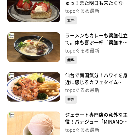
ゅっ！また明日も来たくなる
店「ADEMAIN」（泉区泉中
topoぐるめ最新
央）#414【topoぐるめ】
無料
ラーメンもカレーも薬膳仕立
て。体も喜ぶ一杯「薬膳キッ
チン喜楽」（大和町吉岡上柴
topoぐるめ最新
崎）#413【topoぐるめ】
無料
仙台で南国気分！ハワイを身
近に感じるカフェタイム
「ʻOno Space」（若林区東
topoぐるめ最新
八番丁）#412【topoぐる
無料
め】
ジェラート専門店の意外な主
役！バナジュー「MINAMO
GELATO」（名取市閖上中
topoぐるめ最新