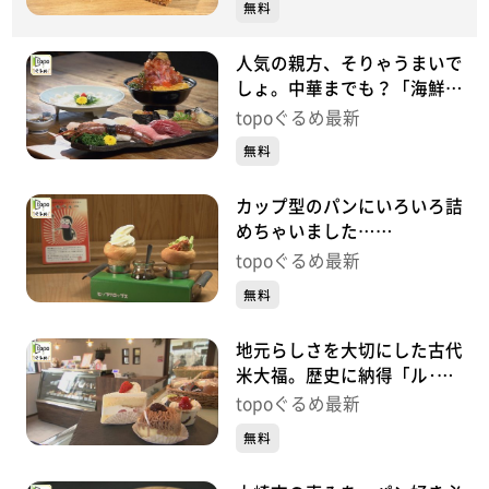
無料
人気の親方、そりゃうまいで
しょ。中華までも？「海鮮た
くみ」（大崎市田尻沼部新富
topoぐるめ最新
岡）#468【topoぐるめ】
無料
カップ型のパンにいろいろ詰
めちゃいました…
「HIPCROPS」（大崎市田尻
topoぐるめ最新
沼部塩加良）#467【topoぐ
無料
るめ】
地元らしさを大切にした古代
米大福。歴史に納得「ル･シ
エル」（大崎市田尻沼部新富
topoぐるめ最新
岡）#466【topoぐるめ】
無料