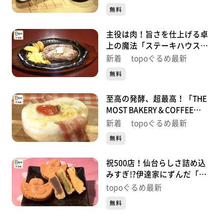
町）#503【topoぐるめ】
無料
す。
番組HP（https://www.khb-tv.co.jp/topogurume/）
主役は肉！旨さを仕上げる卓
上の魔法「ステーキハウス
GREAT RARE」（青葉区二日
新着 topoぐるめ最新
町）#502【topoぐるめ】
無料
至高の発酵、超最高！「THE
MOST BAKERY＆COFFEE仙
台東口店」（宮城野区榴岡）
新着 topoぐるめ最新
#501【topoぐるめ】
無料
祝500店！仙台らしさ詰め込
みすぎ!?伊達家にずんだ「ち
ゅんちゅん堂」（青葉区川
topoぐるめ最新
内）#500【topoぐるめ】
無料