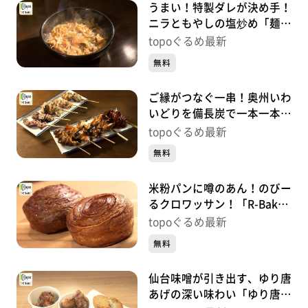
うまい！特製ダレが決め手！
ニラともやしの塩炒め「麺酒
場 髙ちゃん」（岩沼市館
topoぐるめ最新
下）＃407【topoぐるめ】
無料
ご縁がつなぐ一串！奥州いわ
いどりを備長炭で一本一本丁
寧に「鳥縁」（太白区袋原）
topoぐるめ最新
＃406【topoぐるめ】
無料
米粉パンに噂のあん！のびー
るクロワッサン！「R-Baker
名取店」（名取市手倉田諏
topoぐるめ最新
訪）＃405【topoぐるめ】
無料
仙台味噌が引き出す、ゆり唐
あげの深い味わい「ゆり唐あ