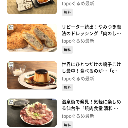
深瀬」（大崎市鳴子温泉湯
topoぐるめ最新
元）#496【topoぐるめ】
無料
リピーター続出！やみつき魔
法のドレッシング「肉のしば
さき」（大崎市鳴子温泉湯
topoぐるめ最新
元）#495【topoぐるめ】
無料
世界にひとつだけの鳴子こけ
し最中！食べるのが…「cafe
gutto」（大崎市鳴子温泉湯
topoぐるめ最新
元）#494【topoぐるめ】
無料
温泉街で発見！気軽に楽しめ
る仙台牛「焼肉食堂 清和 鳴
子店」（大崎市鳴子温泉湯
topoぐるめ最新
元）#493【topoぐるめ】
無料