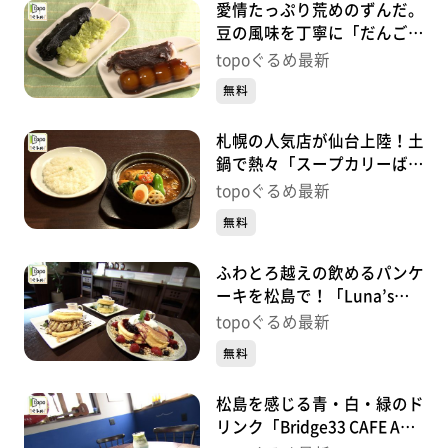
愛情たっぷり荒めのずんだ。
豆の風味を丁寧に「だんご茶
屋あらまち」（若林区東九番
topoぐるめ最新
丁）#482【topoぐるめ】
無料
札幌の人気店が仙台上陸！土
鍋で熱々「スープカリーばぐ
ばぐ仙台店」（太白区長町
topoぐるめ最新
南）#481【topoぐるめ】
無料
ふわとろ越えの飲めるパンケ
ーキを松島で！「Luna’s
Green Pancake」（松島町初
topoぐるめ最新
原砂押）#480【topoぐる
無料
め】
松島を感じる青・白・緑のド
リンク「Bridge33 CAFE AND