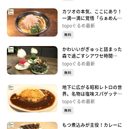
カツオの本気、ここにあり！
一滴一滴に覚悟「らぁめん鰹
の本気 愛子店」（青葉区栗
topoぐるめ最新
生）#492【topoぐるめ】
無料
かわいいがぎゅっと詰まった
森で過ごすシアワセ時間
「TOTO’S CAFÉ」（青葉区
topoぐるめ最新
一番町）#491【topoぐる
無料
め】
地下に広がる昭和レトロの世
界。名物は塩味スパゲッティ
「喫茶エルベ」（青葉区一番
topoぐるめ最新
町）#490【topoぐるめ】
無料
もつ煮込みが主役！カレーに