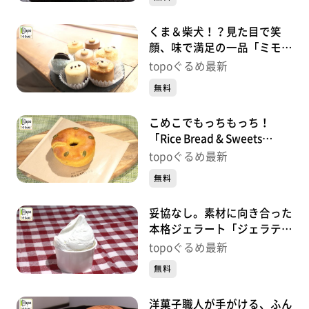
くま＆柴犬！？見た目で笑
顔、味で満足の一品「ミモザ
チーズケーキ」（太白区袋
topoぐるめ最新
原）#434【topoぐるめ】
無料
こめこでもっちもっち！
「Rice Bread & Sweets
MonaMona 河原町店」（若
topoぐるめ最新
林区河原町）#433【topoぐ
無料
るめ】
妥協なし。素材に向き合った
本格ジェラート「ジェラテリ
ア リベルタ」（泉区泉中
topoぐるめ最新
央）#432【topoぐるめ】
無料
洋菓子職人が手がける、ふん