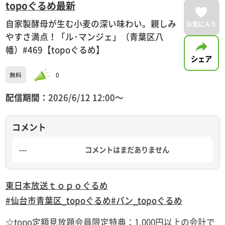
topoぐるめ最新
自家製酵母が生む小麦の深い味わい。親しみ
お気に入り
やすさ満点！「ル･マンジェ」（青葉区八
幡）#469【topoぐるめ】
シェア
無料
0
配信期間：
2026/6/12 12:00〜
コメント
---
コメントはまだありません
東日本放送
ｔｏｐｏぐるめ
#仙台市青葉区_topoぐるめ
#パン_topoぐるめ
☆topo定額見放題会員限定特典：1,000円以上の会計で