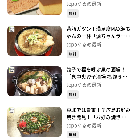
アンシャンテ」（泉区泉ヶ
topoぐるめ最新
丘）#421【topoぐるめ】
無料
背脂ガツン！満足度MAX源ち
ゃんの一杯「源ちゃんラーメ
ン」（富谷市三ノ関本木西）
topoぐるめ最新
#420【topoぐるめ】
無料
餃子で福を呼ぶ泉の酒場！
「泉中央餃子酒場 福 焼き鳥
と鶏料理 色鶏々」（泉区泉
topoぐるめ最新
中央）#419【topoぐるめ】
無料
東北では貴重！？広島お好み
焼き発見！「お好み焼き た
かちゃん仙台」（青葉区旭ヶ
topoぐるめ最新
丘）#418【topoぐるめ】
無料