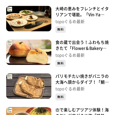
大崎の恵みをフレンチとイタ
リアンで堪能。「Vin-Ya
Jete Ashigaru」（大崎市古
topoぐるめ最新
川七日町）#475【topoぐる
無料
め】
食の蔵で出会う！ふわもち焼
きたて「Flower＆Bakeryサ
クラサク」（大崎市古川七日
topoぐるめ最新
町）#474【topoぐるめ】
無料
パリモチたい焼きがバニラの
大海へ頭からダイブ！「鯛焼
みやび」（大崎市古川七日
topoぐるめ最新
町）#473【topoぐるめ】
無料
壺で楽しむアツアツ体験！海