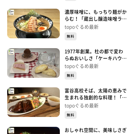
濃厚味噌に、もっちり麺がか
らむ！「蔵出し醸造味噌ラー
メンえんまる」（富谷市大清
topoぐるめ最新
水）#417【topoぐるめ】
無料
1977年創業。杜の都で変わ
らぬおいしさ「ケーキハウス
フレーズ 将監店」（泉区将
topoぐるめ最新
監）#416【topoぐるめ】
無料
富谷高校そば、太陽の恵みで
生まれる独創的な料理！「カ
フェMaHaNa」（富谷市成
topoぐるめ最新
田）#415【topoぐるめ】
無料
おしゃれ空間に、美味しさぎ