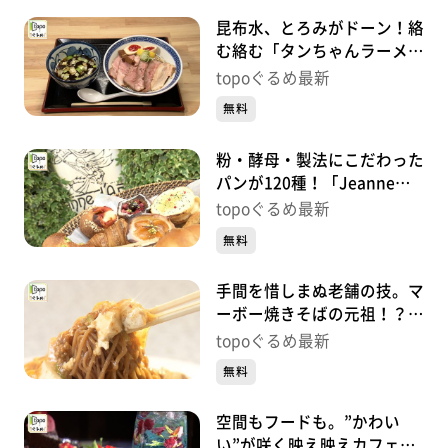
昆布水、とろみがドーン！絡
む絡む「タンちゃんラーメン
昆布水つけ麺」（青葉区花京
topoぐるめ最新
院）#458【topoぐるめ】
無料
粉・酵母・製法にこだわった
パンが120種！「Jeanne
d’arc Fils&Père」（若林区木
topoぐるめ最新
ノ下）#457【topoぐるめ】
無料
手間を惜しまぬ老舗の技。マ
ーボー焼きそばの元祖！？
「中国菜館まんみ」（泉区泉
topoぐるめ最新
中央）#456【topoぐるめ】
無料
空間もフードも。”かわい
い”が咲く映え映えカフェ