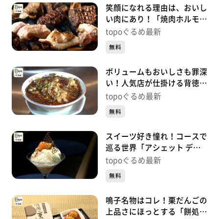
笑顔になれる理由は、おいし
い肉にあり！「焼肉ホルモン
呵呵大笑」（青葉区国分町）
topoぐるめ最新
#499【topoぐるめ】
無料
ボリュームもおいしさも罪深
い！人気店が仕掛ける背徳中
華「ガリデブ2」（青葉区大
topoぐるめ最新
町）#498【topoぐるめ】
無料
スイーツ好き憧れ！コースで
巡る世界「アシェット デセ
ール エトネ」（青葉区国分
topoぐるめ最新
町）#497【topoぐるめ】
無料
鳴子名物はコレ！栗だんごの
上品さにほっとする「餅処