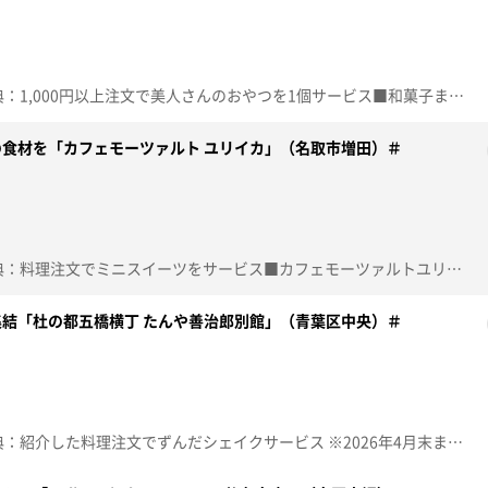
☆topo定額見放題会員限定特典：1,000円以上注文で美人さんのおやつを1個サービス■和菓子まめいち【住所】宮城県仙台市青葉区春日町1-5 SKビル定禅寺2階 A【電話番号】022-302-4720【営業時間】10:00~17:00【定休日】木曜♪ＳＵＮ ＳＨＩＮＥ！！！ ＧＲｅｅｅｅＮ※特典をご利用の際は、topoにログインをしてトップ画面をご注文の前にお店の方にお見せください。（トップ画面上部、ユーザ名と一緒に表示されている「定額見放題会員」を提示）※紹介した店舗情報は変更している場合があります。※紹介した商品は取り扱いが終了している場合があります。番組HP（https://www.khb-tv.co.jp/topogurume/）
食材を「カフェモーツァルト ユリイカ」（名取市増田）＃
☆topo定額見放題会員限定特典：料理注文でミニスイーツをサービス■カフェモーツァルトユリイカ【住所】宮城県名取市増田4-7-30 【電話番号】022-383-7172【営業時間】07:30~17:00【土･日】18:00まで【定休日】月曜･第4水曜･年末年始♪ルーズリーフ Ｈｉｌｃｒｈｙｍｅ※特典をご利用の際は、topoにログインをしてトップ画面をご注文の前にお店の方にお見せください。（トップ画面上部、ユーザ名と一緒に表示されている「定額見放題会員」を提示）※紹介した店舗情報は変更している場合があります。※紹介した商品は取り扱いが終了している場合があります。番組HP（https://www.khb-tv.co.jp/topogurume/）
結「杜の都五橋横丁 たんや善治郎別館」（青葉区中央）＃
☆topo定額見放題会員限定特典：紹介した料理注文でずんだシェイクサービス ※2026年4月末まで■杜の都五橋横丁 たんや善治郎別館 【住所】宮城県仙台市青葉区中央1-1-8 【電話番号】022-393-8015【営業時間】11:00~23:00【定休日】無し♪今夜はＨＥＡＲＴＹ ＰＡＲＴＹ 竹内まりや※特典をご利用の際は、topoにログインをしてトップ画面をご注文の前にお店の方にお見せください。（トップ画面上部、ユーザ名と一緒に表示されている「定額見放題会員」を提示）※紹介した店舗情報は変更している場合があります。※紹介した商品は取り扱いが終了している場合があります。番組HP（https://www.khb-tv.co.jp/topogurume/）