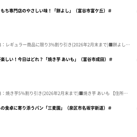
、もち専門店のやさしい味！「餅よし」（富谷市富ケ丘）＃
☆topo定額見放題会員限定特典：レギュラー商品に限り3%割り引き(2026年2月末まで)■餅よし【住所】宮城県富谷市富ケ丘2-3-18【電話番号】022-358-2520【営業時間】9:30~18:00【定休日】火曜･第2日曜♪ＳＡＩＬＩＮＧ ＤＡＹ ＢＵＭＰ ＯＦ ＣＨＩＣＫＥＮ※特典をご利用の際は、topoにログインをしてトップ画面をご注文の前にお店の方にお見せください。（トップ画面上部、ユーザ名と一緒に表示されている「定額見放題会員」を提示）※紹介した店舗情報は変更している場合があります。※紹介した商品は取り扱いが終了している場合があります。番組HP（https://www.khb-tv.co.jp/topogurume/）
楽しい！今日はどれ？「焼き芋 あいも」（富谷市成田）＃
☆topo定額見放題会員限定特典：焼き芋5％割り引き(2026年2月末まで)■焼き芋 あいも 【住所】宮城県富谷市成田3-32-5【電話番号】022-351-8187【営業時間】11:00~17:00【定休日】月･火曜♪エントランス ＡＳＩＡＮ ＫＵＮＧ－ＦＵ ＧＥＮＥＲＡＴＩＯＮ※特典をご利用の際は、topoにログインをしてトップ画面をご注文の前にお店の方にお見せください。（トップ画面上部、ユーザ名と一緒に表示されている「定額見放題会員」を提示）※紹介した店舗情報は変更している場合があります。※紹介した商品は取り扱いが終了している場合があります。番組HP（https://www.khb-tv.co.jp/topogurume/）
んの食卓に寄り添うパン「三麦園」（泉区市名坂字新道）＃