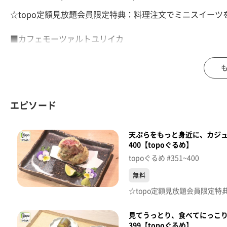
☆topo定額見放題会員限定特典：料理注文でミニスイーツ
■カフェモーツァルトユリイカ
【住所】宮城県名取市増田4-7-30
【電話番号】022-383-7172
【営業時間】07:30~17:00【土･日】18:00まで
【定休日】月曜･第4水曜･年末年始
エピソード
♪ルーズリーフ Ｈｉｌｃｒｈｙｍｅ
天ぷらをもっと身近に、カジュ
※特典をご利用の際は、topoにログインをしてトップ画
400【topoぐるめ】
（トップ画面上部、ユーザ名と一緒に表示されている「定
topoぐるめ #351~400
※紹介した店舗情報は変更している場合があります。
※紹介した商品は取り扱いが終了している場合があります
無料
番組HP（https://www.khb-tv.co.jp/topogurume/）
見てうっとり、食べてにっこ
399【topoぐるめ】