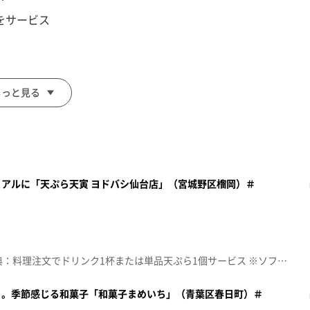
をサービス
もっと見る
アルに「天ぷら天寅 ヨドバシ仙台店」（宮城野区榴岡）＃
面をご注文の前にお店の方にお見せください。
額見放題会員」を提示）
。
☆topo定額見放題会員限定特典：料理注文でドリンク1杯または単品天ぷら1個サービス ※ソフトドリンクもしくはアルコール■天ぷら天寅 ヨドバシ仙台店【住所】宮城県仙台市宮城野区榴岡1-3-1 ヨドバシ仙台第1ビル 1階【電話番号】022-352-4557【営業時間】日･月~木 11:00~23:00 ※金･土･祝前日は24:00まで【定休日】不定休♪ＢＹＥ ＢＹＥ ＭＲ. ＭＵＧ ｔｈｅ ｂｒｉｌｌｉａｎｔ ｇｒｅｅｎ※特典をご利用の際は、topoにログインをしてトップ画面をご注文の前にお店の方にお見せください。（トップ画面上部、ユーザ名と一緒に表示されている「定額見放題会員」を提示）※紹介した店舗情報は変更している場合があります。※紹介した商品は取り扱いが終了している場合があります。番組HP（https://www.khb-tv.co.jp/topogurume/）
り。季節感じる和菓子「和菓子まめいち」（青葉区春日町）＃