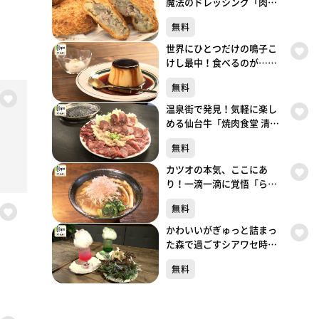
魔法のドレッシング「肉の
しばさき」（大崎市鳴子温
無料
泉湯元）#495【topoぐる
め】
世界にひとつだけの鳴子こ
けし最中！食べるのが…
「cafe gutto」（大崎市鳴子
無料
温泉湯元）#494【topoぐる
め】
温泉街で発見！気軽に楽し
める仙台牛「焼肉食堂 清和
鳴子店」（大崎市鳴子温泉
無料
湯元）#493【topoぐるめ】
カツオの本気、ここにあ
り！一滴一滴に覚悟「らぁ
めん鰹の本気 愛子店」（青
無料
葉区栗生）#492【topoぐる
め】
かわいいがぎゅっと詰まっ
た森で過ごすシアワセ時間
「TOTO’S CAFÉ」（青葉区
無料
一番町）#491【topoぐる
め】