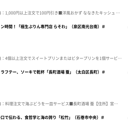
☆topo定額見放題会員限定特典：1,000円以上注文で100円引き■洋風おかず ななきたキッシュ 【住所】宮城県仙台市泉区七北田東裏13 ドミールマルヨ101【電話番号】070-9020-1677【営業時間】10:00~19:00【定休日】火曜♪笑顔 ＦＵＮＫＹ ＭＯＮＫＥＹ ＢＡＢＹＳ※特典をご利用の際は、topoにログインをしてトップ画面をご注文の前にお店の方にお見せください。（トップ画面上部、ユーザ名と一緒に表示されている「定額見放題会員」を提示）※紹介した店舗情報は変更している場合があります。※紹介した商品は取り扱いが終了している場合があります。番組HP（https://www.khb-tv.co.jp/topogurume/）
ン時間！「極生ぷりん専門店 らそわ」（泉区南光台南）＃
☆topo定額見放題会員限定特典：4個以上注文でスイートプリンまたはビタープリンを1個サービス■極生ぷりん専門店 らそわ【住所】宮城県仙台市泉区南光台南2-2-5 新梅伸ビル103【電話番号】090-9744-9002【営業時間】11:00~17:00【定休日】月曜･火曜♪ＢＩＴＴＥＲＳＷＥＥＴ 嵐※特典をご利用の際は、topoにログインをしてトップ画面をご注文の前にお店の方にお見せください。（トップ画面上部、ユーザ名と一緒に表示されている「定額見放題会員」を提示）※紹介した店舗情報は変更している場合があります。※紹介した商品は取り扱いが終了している場合があります。番組HP（https://www.khb-tv.co.jp/topogurume/）
ラフテー、ソーキで乾杯「長町酒場 蚕」（太白区長町）＃
☆topo定額見放題会員限定特典：料理注文で海ぶどうを一皿サービス■長町酒場 蚕【住所】宮城県仙台市太白区5-2-1 丸源ビル2階【電話番号】022-226-7511【営業時間】17:00~24:00【定休日】月曜♪ＮＯＲＴＨ ＦＯＲＥＳＴ ＨＹ※特典をご利用の際は、topoにログインをしてトップ画面をご注文の前にお店の方にお見せください。（トップ画面上部、ユーザ名と一緒に表示されている「定額見放題会員」を提示）※紹介した店舗情報は変更している場合があります。※紹介した商品は取り扱いが終了している場合があります。番組HP（https://www.khb-tv.co.jp/topogurume/）
一口で伝わる、食哲学と海の誇り「松竹」（石巻市中央）＃