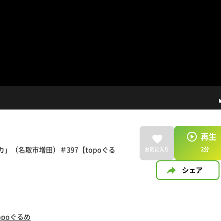
再生
」（名取市増田）＃397【topoぐる
2
分
お気に入り
シェア
opoぐるめ