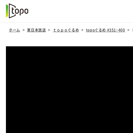
ホーム
東日本放送
ｔｏｐｏぐるめ
topoぐるめ #351~400