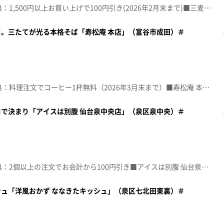
☆topo定額見放題会員限定特典：1,500円以上お買い上げで100円引き(2026年2月末まで)■三麦園 【住所】宮城県仙台市泉区市名坂字新道15-4【電話番号】090-7531-8566【営業時間】8:00~16:00【定休日】火･水曜♪花 オレンジレンジ※特典をご利用の際は、topoにログインをしてトップ画面をご注文の前にお店の方にお見せください。（トップ画面上部、ユーザ名と一緒に表示されている「定額見放題会員」を提示）※紹介した店舗情報は変更している場合があります。※紹介した商品は取り扱いが終了している場合があります。番組HP（https://www.khb-tv.co.jp/topogurume/）
。三たてが光る本格そば「寿松庵 本店」（富谷市成田）＃
☆topo定額見放題会員限定特典：料理注文でコーヒー1杯無料（2026年3月末まで）■寿松庵 本店 【住所】宮城県富谷市成田9-2-9【電話番号】022-351-5585【営業時間】11:00~15:00【定休日】年中無休♪アポロ ポルノグラフィティ※特典をご利用の際は、topoにログインをしてトップ画面をご注文の前にお店の方にお見せください。（トップ画面上部、ユーザ名と一緒に表示されている「定額見放題会員」を提示）※紹介した店舗情報は変更している場合があります。※紹介した商品は取り扱いが終了している場合があります。番組HP（https://www.khb-tv.co.jp/topogurume/）
で決まり「アイスは別腹 仙台泉中央店」（泉区泉中央）＃
☆topo定額見放題会員限定特典：2個以上の注文でお会計から100円引き■アイスは別腹 仙台泉中央店 【住所】宮城県仙台市泉区泉中央3-9-3 滝沢ビル101【電話番号】022-725-6072【営業時間】月~金 16:00~23:00/土･日･祝13:00~23:00【定休日】月曜♪吼えろ ももいろクローバーＺ※特典をご利用の際は、topoにログインをしてトップ画面をご注文の前にお店の方にお見せください。（トップ画面上部、ユーザ名と一緒に表示されている「定額見放題会員」を提示）※紹介した店舗情報は変更している場合があります。※紹介した商品は取り扱いが終了している場合があります。番組HP（https://www.khb-tv.co.jp/topogurume/）
ュ「洋風おかず ななきたキッシュ」（泉区七北田東裏）＃