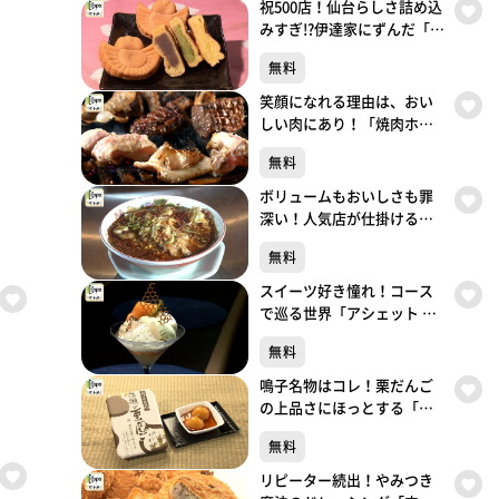
祝500店！仙台らしさ詰め込
みすぎ!?伊達家にずんだ「ち
ゅんちゅん堂」（青葉区川
無料
内）#500【topoぐるめ】
笑顔になれる理由は、おい
しい肉にあり！「焼肉ホル
モン 呵呵大笑」（青葉区国
無料
分町）#499【topoぐるめ】
ボリュームもおいしさも罪
深い！人気店が仕掛ける背
徳中華「ガリデブ2」（青葉
無料
区大町）#498【topoぐる
め】
スイーツ好き憧れ！コース
で巡る世界「アシェット デ
セール エトネ」（青葉区国
無料
分町）#497【topoぐるめ】
鳴子名物はコレ！栗だんご
の上品さにほっとする「餅
処 深瀬」（大崎市鳴子温泉
無料
湯元）#496【topoぐるめ】
リピーター続出！やみつき