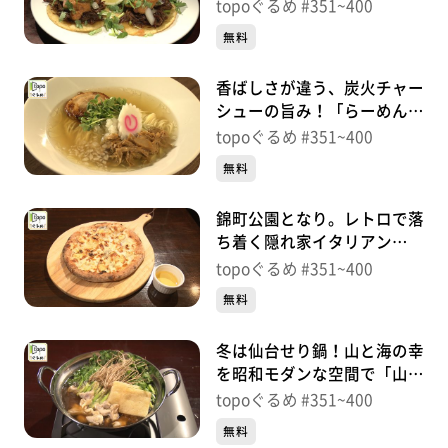
「Estacion Bar Natori」（名
topoぐるめ #351~400
取市増田）＃374【topoぐる
無料
め】
香ばしさが違う、炭火チャー
シューの旨み！「らーめん
なると家」（名取市増田柳
topoぐるめ #351~400
田）＃373【topoぐるめ】
無料
錦町公園となり。レトロで落
ち着く隠れ家イタリアン
「Tongalliano due」（青葉
topoぐるめ #351~400
区本町）＃372【topoぐる
無料
め】
冬は仙台せり鍋！山と海の幸
を昭和モダンな空間で「山海
炭火焼 花椿」（青葉区中
topoぐるめ #351~400
央）＃371【topoぐるめ】
無料