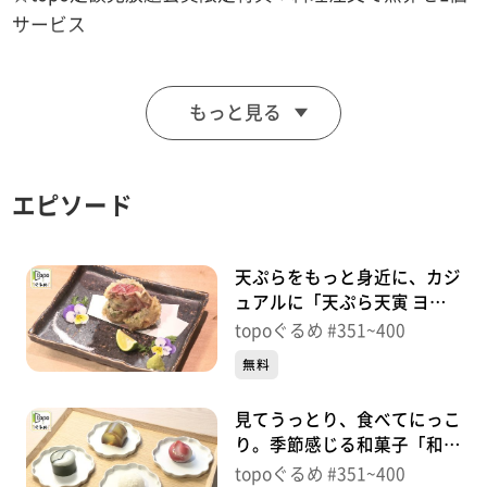
サービス
■肉そば てノ字
もっと見る
【住所】宮城県仙台市青葉区国分町3-6-17 熊谷ビル1階
【電話番号】022-797-2978
【営業時間】10:30~15:30
エピソード
【定休日】不定休
♪ＳＵＣＫ ＯＦ ＬＩＦＥ ＴＨＥ ＹＥＬＬＯＷ ＭＯＮ
天ぷらをもっと身近に、カジ
ＫＥＹ
ュアルに「天ぷら天寅 ヨド
バシ仙台店」（宮城野区榴
topoぐるめ #351~400
岡）＃400【topoぐるめ】
※特典をご利用の際は、topoにログインをしてトップ
無料
画面をご注文の前にお店の方にお見せください。
見てうっとり、食べてにっこ
（トップ画面上部、ユーザ名と一緒に表示されている
り。季節感じる和菓子「和菓
「定額見放題会員」を提示）
子まめいち」（青葉区春日
topoぐるめ #351~400
※紹介した店舗情報は変更している場合があります。