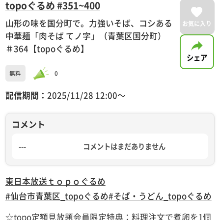
topoぐるめ #351~400
山形の味を国分町で。力強いそば、コシある
お気に入り
中華麺「肉そば てノ字」（青葉区国分町）
＃364【topoぐるめ】
シェア
無料
0
配信期間：
2025/11/28 12:00〜
コメント
---
コメントはまだありません
東日本放送
ｔｏｐｏぐるめ
#仙台市青葉区_topoぐるめ
#そば・うどん_topoぐるめ
☆topo定額見放題会員限定特典：料理注文で煮卵を1個