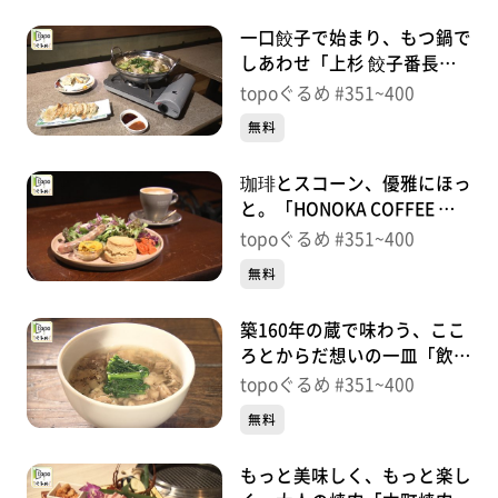
一口餃子で始まり、もつ鍋で
しあわせ「上杉 餃子番長炎
のもつ家 本店」（青葉区上
topoぐるめ #351~400
杉）＃370【topoぐるめ】
無料
珈琲とスコーン、優雅にほっ
と。「HONOKA COFFEE 定
禅寺通店」（青葉区一番町）
topoぐるめ #351~400
＃369【topoぐるめ】
無料
築160年の蔵で味わう、ここ
ろとからだ想いの一皿「飲み
食い処 玄孫」（青葉区本
topoぐるめ #351~400
町）＃368【topoぐるめ】
無料
もっと美味しく、もっと楽し