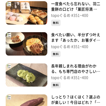
一度食べたら忘れない、羽二
重餅の口どけ「菓匠将満 仙
台富谷店」（富谷市ひより
topoぐるめ #351~400
台）＃394【topoぐるめ】
無料
食べたい願い、半分ずつ叶え
ます「あったか、お箸ダイニ
ング熊谷」（富谷市ひより
topoぐるめ #351~400
台）＃393【topoぐるめ】
無料
長年親しまれる理由がわか
る、もち専門店のやさしい
味！「餅よし」（富谷市富ケ
topoぐるめ #351~400
丘）＃392【topoぐるめ】
無料
しっとり？ほくほく？選ぶの
が楽しい！今日はどれ？「焼