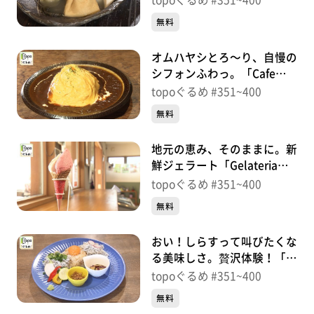
topoぐるめ #351~400
町）＃356【topoぐるめ】
無料
オムハヤシとろ〜り、自慢の
シフォンふわっ。「Cafe食
堂 Laugh.」（名取市増田柳
topoぐるめ #351~400
田）＃355【topoぐるめ】
無料
地元の恵み、そのままに。新
鮮ジェラート「Gelateria
Natu-Lino」（名取市飯野坂
topoぐるめ #351~400
南沖）＃353【topoぐるめ】
無料
おい！しらすって叫びたくな
る美味しさ。贅沢体験！「カ
フェマルタ」（名取市閖上
topoぐるめ #351~400
東）＃352【topoぐるめ】
無料