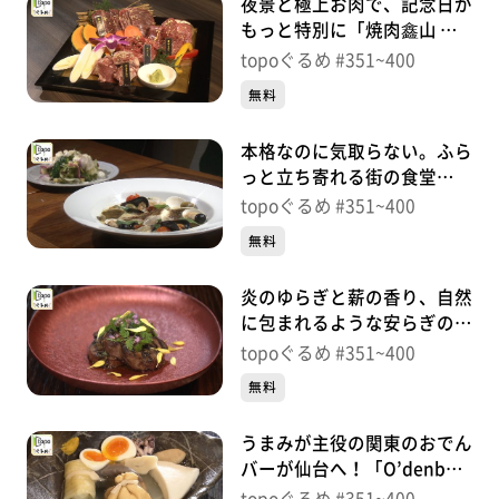
夜景と極上お肉で、記念日が
もっと特別に「焼肉鑫山 定
禅寺通店」（青葉区国分町）
topoぐるめ #351~400
＃360【topoぐるめ】
無料
本格なのに気取らない。ふら
っと立ち寄れる街の食堂
「trattoria銀」（青葉区国分
topoぐるめ #351~400
町）＃359【topoぐるめ】
無料
炎のゆらぎと薪の香り、自然
に包まれるような安らぎの夜
「薪火feu」（青葉区国分
topoぐるめ #351~400
町）＃358【topoぐるめ】
無料
うまみが主役の関東のおでん
バーが仙台へ！「O’denbar
うまみ仙台」（青葉区一番