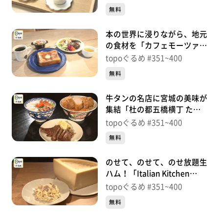
町）＃399【topoぐるめ】
無料
※紹介した商品は取り扱いが終了している場合がありま
す。
本の世界に浸りながら、地元
番組HP（https://www.khb-tv.co.jp/topogurume/）
の食材を「カフェモーツァル
ト ユリイカ」（名取市増
topoぐるめ #351~400
田）＃397【topoぐるめ】
無料
牛タンの名店に宮城の美味が
集結「杜の都五橋横丁 たん
や善治郎別館」（青葉区中
topoぐるめ #351~400
央）＃396【topoぐるめ】
無料
のせて、のせて、のせ放題生
ハム！「Italian Kitchen
VANSAN 仙台泉店」（泉区大
topoぐるめ #351~400
沢）＃395【topoぐるめ】
無料