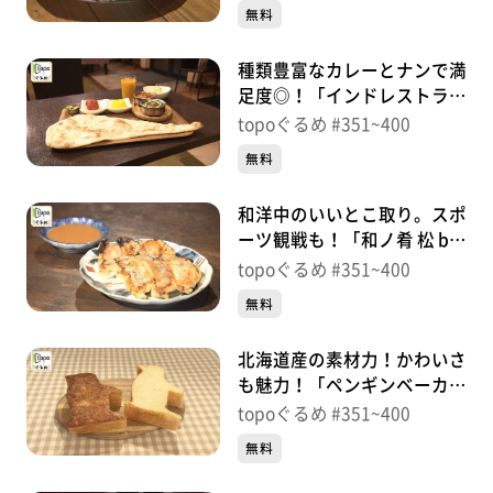
中央）＃381【topoぐるめ】
無料
種類豊富なカレーとナンで満
足度◎！「インドレストラン
サハラ泉店」（泉区天神沢）
topoぐるめ #351~400
＃380【topoぐるめ】
無料
和洋中のいいとこ取り。スポ
ーツ観戦も！「和ノ肴 松 by
L factory」（泉区市名坂町）
topoぐるめ #351~400
＃379【topoぐるめ】
無料
北海道産の素材力！かわいさ
も魅力！「ペンギンベーカリ
ー仙台長町店」（太白区長
topoぐるめ #351~400
町）＃378【topoぐるめ】
無料