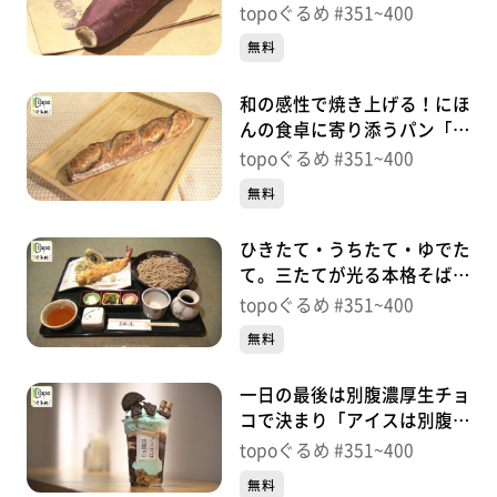
き芋 あいも」（富谷市成
topoぐるめ #351~400
田）＃391【topoぐるめ】
無料
和の感性で焼き上げる！にほ
んの食卓に寄り添うパン「三
麦園」（泉区市名坂字新道）
topoぐるめ #351~400
＃390【topoぐるめ】
無料
ひきたて・うちたて・ゆでた
て。三たてが光る本格そば
「寿松庵 本店」（富谷市成
topoぐるめ #351~400
田）＃389【topoぐるめ】
無料
一日の最後は別腹濃厚生チョ
コで決まり「アイスは別腹
仙台泉中央店」（泉区泉中
topoぐるめ #351~400
央）＃388【topoぐるめ】
無料