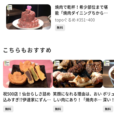
焼肉で乾杯！希少部位まで堪
能「焼肉ダイニングちからや
仙台駅前店」（青葉区中央）
topoぐるめ #351~400
＃351【topoぐるめ】
無料
こちらもおすすめ
祝500店！仙台らしさ詰め
笑顔になれる理由は、おい
ボリ
込みすぎ!?伊達家にずんだ
しい肉にあり！「焼肉ホル
深い
「ちゅんちゅん堂」（青葉
モン 呵呵大笑」（青葉区国
徳中
無料
無料
無料
区川内）#500【topoぐる
分町）#499【topoぐる
葉区大