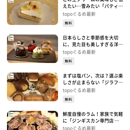
えたい…雪みたい「パティス
リーネージュ」（若林区荒
topoぐるめ最新
町）#448【topoぐるめ】
無料
日本らしさと季節感を大切
に、見た目も美しすぎる洋菓
子「九二四四」（青葉区二日
topoぐるめ最新
町）#447【topoぐるめ】
無料
まずは塩パン、次は？選ぶ楽
しさが止まらない「ジラフ
トレイン デポ」（太白区富
topoぐるめ最新
沢南）#446【topoぐるめ】
無料
鮮度自慢のラム！家族で気軽
に「ジンギスカン専門店 仙
羊 西多賀店」（太白区西多
topoぐるめ最新