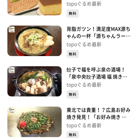
アンシャンテ」（泉区泉ヶ
topoぐるめ最新
丘）#421【topoぐるめ】
無料
背脂ガツン！満足度MAX源ち
ゃんの一杯「源ちゃんラーメ
ン」（富谷市三ノ関本木西）
topoぐるめ最新
#420【topoぐるめ】
無料
餃子で福を呼ぶ泉の酒場！
「泉中央餃子酒場 福 焼き鳥
と鶏料理 色鶏々」（泉区泉
topoぐるめ最新
中央）#419【topoぐるめ】
無料
東北では貴重！？広島お好み
焼き発見！「お好み焼き た
かちゃん仙台」（青葉区旭ヶ
topoぐるめ最新
丘）#418【topoぐるめ】
無料