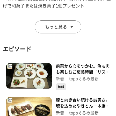
げで和菓子または焼き菓子1個プレゼント
■Le Ciel (ル･シエル)
もっと見る
【住所】宮城県大崎市田尻沼部新富岡25-4
【電話番号】0229-39-0348
【営業時間】9:30~18:00(日･祝 17:00まで)
エピソード
【定休日】火曜
♪きみに 上白石萌音
前菜から心をつかむ。魚も肉
も楽しむご褒美時間「リスト
ランテ キシネ」（青葉区本
※特典をご利用の際は、topoにログインをしてトップ
新着 topoぐるめ最新
町）#504【topoぐるめ】
画面をご注文の前にお店の方にお見せください。
無料
（トップ画面上部、ユーザ名と一緒に表示されている
豚と向き合い続ける誠実さ。
「定額見放題会員」を提示）
魂を込めたやきとん一本勝負
※紹介した店舗情報は変更している場合があります。
「やきとん魂」（青葉区国分
新着 topoぐるめ最新
※紹介した商品は取り扱いが終了している場合がありま