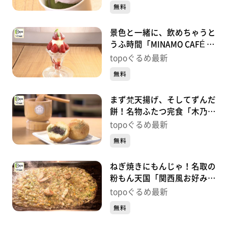
央）#411【topoぐるめ】
無料
景色と一緒に、飲めちゃうと
うふ時間「MINAMO CAFÉ by
yuriage」（名取市閖上中
topoぐるめ最新
央）#410【topoぐるめ】
無料
まず梵天揚げ、そしてずんだ
餅！名物ふたつ完食「木乃
幡･別品館」（名取市閖上中
topoぐるめ最新
央）＃409【topoぐるめ】
無料
ねぎ焼きにもんじゃ！名取の
粉もん天国「関西風お好み焼
き 田よし」（名取市大手
topoぐるめ最新
町）＃408【topoぐるめ】
無料