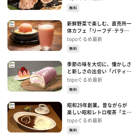
賀）#445【topoぐるめ】
無料
新鮮野菜で楽しむ、直売所一
体カフェ「リーフデ･テラ
ス」（石巻市北上町橋浦北釜
topoぐるめ最新
谷崎）#444【topoぐるめ】
無料
季節の味を大切に、懐かしさ
と新しさの出会い「パティス
リーアズロール」（太白区泉
topoぐるめ最新
崎）#443【topoぐるめ】
無料
昭和29年創業。昔ながらが
楽しい昭和レトロ喫茶「エビ
アン 東一店」（青葉区一番
topoぐるめ最新
町）#442【topoぐるめ】
無料