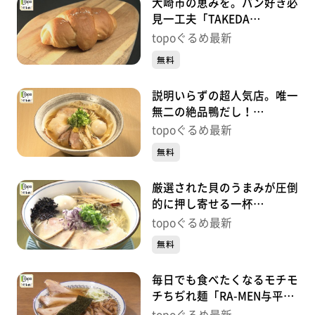
大崎市の恵みを。パン好き必
見一工夫「TAKEDA
BAKERY」（大崎市古川長岡
topoぐるめ最新
針輪野内）#465【topoぐる
無料
め】
説明いらずの超人気店。唯一
無二の絶品鴨だし！
「noodle shop arakawa」
topoぐるめ最新
（岩沼市中央）#464【topo
無料
ぐるめ】
厳選された貝のうまみが圧倒
的に押し寄せる一杯
「noodle shop nanairo」
topoぐるめ最新
（岩沼市末広）#463【topo
無料
ぐるめ】
毎日でも食べたくなるモチモ
チちぢれ麺「RA-MEN与平治
渡」（亘理町逢隈田沢早川）