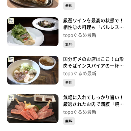
町）#428【topoぐるめ】
無料
厳選ワインを最高の状態で！
相性◎の料理も「バルレスト
ランモデルノ」（青葉区中
topoぐるめ最新
央）#427【topoぐるめ】
無料
国分町〆のお店はここ！山形
肉そばインスパイアの一杯
「鶏そば吉祥」（青葉区国分
topoぐるめ最新
町）#426【topoぐるめ】
無料
気軽に入れてしっかり旨い！
厳選されたお肉で満腹「焼肉
まんぷく亭」（宮城野区榴
topoぐるめ最新
岡）#425【topoぐるめ】
無料