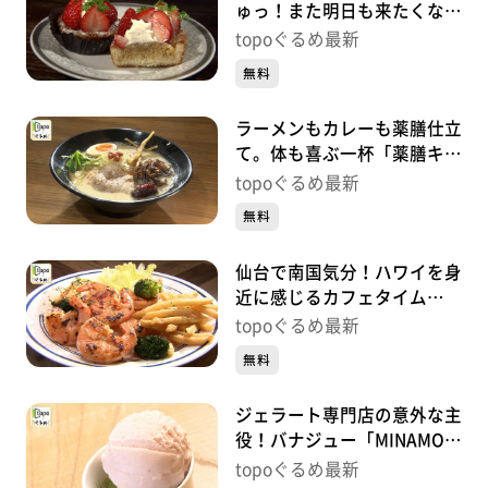
ゅっ！また明日も来たくなる
店「ADEMAIN」（泉区泉中
topoぐるめ最新
央）#414【topoぐるめ】
無料
ラーメンもカレーも薬膳仕立
て。体も喜ぶ一杯「薬膳キッ
チン喜楽」（大和町吉岡上柴
topoぐるめ最新
崎）#413【topoぐるめ】
無料
仙台で南国気分！ハワイを身
近に感じるカフェタイム
「ʻOno Space」（若林区東
topoぐるめ最新
八番丁）#412【topoぐる
無料
め】
ジェラート専門店の意外な主
役！バナジュー「MINAMO
GELATO」（名取市閖上中
topoぐるめ最新