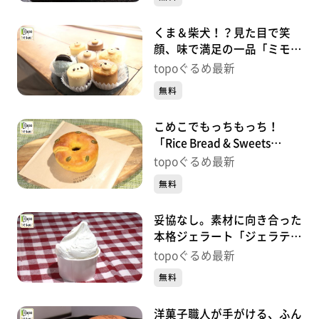
くま＆柴犬！？見た目で笑
顔、味で満足の一品「ミモザ
チーズケーキ」（太白区袋
topoぐるめ最新
原）#434【topoぐるめ】
無料
こめこでもっちもっち！
「Rice Bread & Sweets
MonaMona 河原町店」（若
topoぐるめ最新
林区河原町）#433【topoぐ
無料
るめ】
妥協なし。素材に向き合った
本格ジェラート「ジェラテリ
ア リベルタ」（泉区泉中
topoぐるめ最新
央）#432【topoぐるめ】
無料
洋菓子職人が手がける、ふん