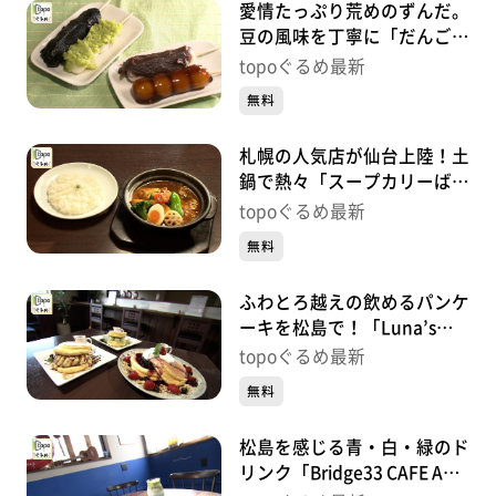
愛情たっぷり荒めのずんだ。
豆の風味を丁寧に「だんご茶
屋あらまち」（若林区東九番
topoぐるめ最新
丁）#482【topoぐるめ】
無料
札幌の人気店が仙台上陸！土
鍋で熱々「スープカリーばぐ
ばぐ仙台店」（太白区長町
topoぐるめ最新
南）#481【topoぐるめ】
無料
ふわとろ越えの飲めるパンケ
ーキを松島で！「Luna’s
Green Pancake」（松島町初
topoぐるめ最新
原砂押）#480【topoぐる
無料
め】
松島を感じる青・白・緑のド
リンク「Bridge33 CAFE AND