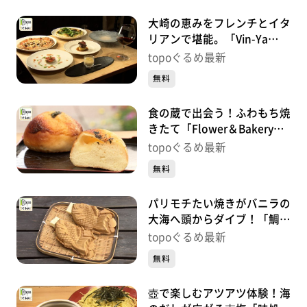
大崎の恵みをフレンチとイタ
リアンで堪能。「Vin-Ya
Jete Ashigaru」（大崎市古
topoぐるめ最新
川七日町）#475【topoぐる
無料
め】
食の蔵で出会う！ふわもち焼
きたて「Flower＆Bakeryサ
クラサク」（大崎市古川七日
topoぐるめ最新
町）#474【topoぐるめ】
無料
パリモチたい焼きがバニラの
大海へ頭からダイブ！「鯛焼
みやび」（大崎市古川七日
topoぐるめ最新
町）#473【topoぐるめ】
無料
壺で楽しむアツアツ体験！海