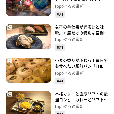
「今日も花が綺麗ですね」
topoぐるめ最新
（青葉区中央）#455【topo
無料
ぐるめ】
女将の手仕事が光る鮨と牡
蠣。６席だけの特別な空間
「仙臺 牡蠣女将」（青葉区
topoぐるめ最新
中央）#454【topoぐるめ】
無料
小麦の香りがふわっ！毎日で
も食べたい駅前パン「THE
BREAD BAR」（若林区荒
topoぐるめ最新
井）#453【topoぐるめ】
無料
本格カレーと濃厚ソフトの最
強コンビ「カレーとソフトク
リーム」（青葉区堤通雨宮
topoぐるめ最新
町）#452【topoぐるめ】