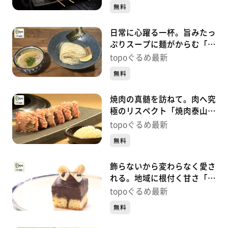
央）#486
無料
日常に心躍る一杯。旨みたっ
ぷりスープに麺がからむ「自
家製麺 風夏」（宮城野区岩
topoぐるめ最新
切）#485
無料
焼肉の真髄を訪ねて。肉へ究
極のリスペクト「焼肉泰山
定禅寺通り店」（青葉区国分
topoぐるめ最新
町）#484【topoぐるめ】
無料
飾らないから変わらなく愛さ
れる。地域に根付く甘さ「ガ
トーオバラ」（若林区連坊小
topoぐるめ最新
路）#483【topoぐるめ】
無料