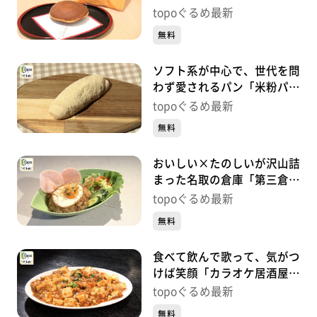
太楼 多賀城店」（多賀城市
topoぐるめ最新
桜木）#438【topoぐるめ】
無料
ソフト系が中心で、世代を問
わず愛されるパン「米粉パン
トゥット」（多賀城市留ケ
topoぐるめ最新
谷）#437【topoぐるめ】
無料
おいしい×たのしいが沢山詰
まった名取の倉庫「第三倉庫
el camino」（名取市植松新
topoぐるめ最新
橋）#436【topoぐるめ】
無料
食べて飲んで歌って、気がつ
けば笑顔「カラオケ居酒屋
KIMUCHIYA」（名取市大手
topoぐるめ最新
町）#435【topoぐるめ】
無料