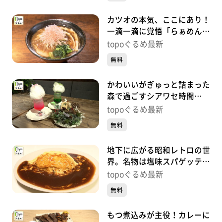
カツオの本気、ここにあり！
一滴一滴に覚悟「らぁめん鰹
の本気 愛子店」（青葉区栗
topoぐるめ最新
生）#492【topoぐるめ】
無料
かわいいがぎゅっと詰まった
森で過ごすシアワセ時間
「TOTO’S CAFÉ」（青葉区
topoぐるめ最新
一番町）#491【topoぐる
無料
め】
地下に広がる昭和レトロの世
界。名物は塩味スパゲッティ
「喫茶エルベ」（青葉区一番
topoぐるめ最新
町）#490【topoぐるめ】
無料
もつ煮込みが主役！カレーに