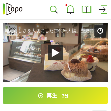
地元らしさを大切にした古代米大福。歴史に納得「ル･シエル」（大崎市田尻沼部新富岡）#466【topoぐるめ】
再生
2
分