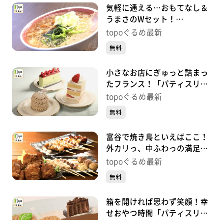
気軽に通える…おもてなし＆
うまさのWセット！
「OMOUMA麺堂」（富谷市
topoぐるめ最新
明石台）#424【topoぐる
無料
め】
小さなお店にぎゅっと詰まっ
たフランス！「パティスリー
レクリア」（富谷市日吉台）
topoぐるめ最新
#423【topoぐるめ】
無料
富谷で焼き鳥といえばここ！
外カリっ、中ふわっの満足の
一串！「翔家」（富谷市成
topoぐるめ最新
田）#422【topoぐるめ】
無料
箱を開ければ思わず笑顔！幸
せおやつ時間「パティスリー