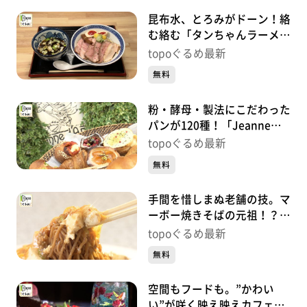
昆布水、とろみがドーン！絡
む絡む「タンちゃんラーメン
昆布水つけ麺」（青葉区花京
topoぐるめ最新
院）#458【topoぐるめ】
無料
粉・酵母・製法にこだわった
パンが120種！「Jeanne
d’arc Fils&Père」（若林区木
topoぐるめ最新
ノ下）#457【topoぐるめ】
無料
手間を惜しまぬ老舗の技。マ
ーボー焼きそばの元祖！？
「中国菜館まんみ」（泉区泉
topoぐるめ最新
中央）#456【topoぐるめ】
無料
空間もフードも。”かわい
い”が咲く映え映えカフェ