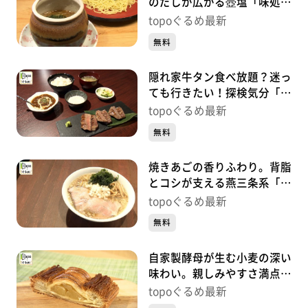
のだしが広がる壺塩「味処・
ラーメン梅公」（青葉区小田
topoぐるめ最新
原）#472【topoぐるめ】
無料
隠れ家牛タン食べ放題？迷っ
ても行きたい！探検気分「仙
臺焼肉れれ」（青葉区一番
topoぐるめ最新
町）#471【topoぐるめ】
無料
焼きあごの香りふわり。背脂
とコシが支える燕三条系「中
華そば かけ橋」（青葉区中
topoぐるめ最新
央）#470【topoぐるめ】
無料
自家製酵母が生む小麦の深い
味わい。親しみやすさ満点！
「ル･マンジェ」（青葉区八
topoぐるめ最新
幡）#469【topoぐるめ】