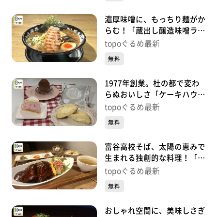
濃厚味噌に、もっちり麺がか
らむ！「蔵出し醸造味噌ラー
メンえんまる」（富谷市大清
topoぐるめ最新
水）#417【topoぐるめ】
無料
1977年創業。杜の都で変わ
らぬおいしさ「ケーキハウス
フレーズ 将監店」（泉区将
topoぐるめ最新
監）#416【topoぐるめ】
無料
富谷高校そば、太陽の恵みで
生まれる独創的な料理！「カ
フェMaHaNa」（富谷市成
topoぐるめ最新
田）#415【topoぐるめ】
無料
おしゃれ空間に、美味しさぎ