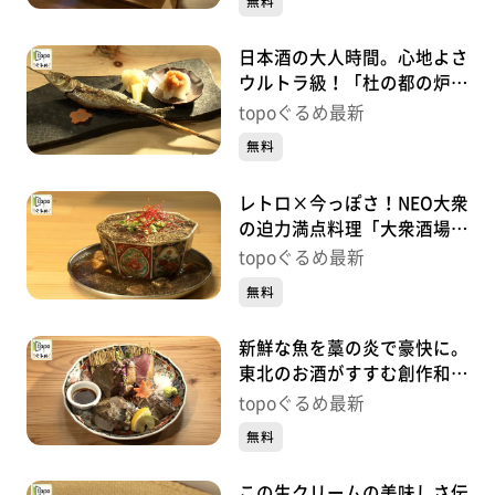
無料
日本酒の大人時間。心地よさ
ウルトラ級！「杜の都の炉端
焼き うる虎」（青葉区一番
topoぐるめ最新
町）#451【topoぐるめ】
無料
レトロ×今っぽさ！NEO大衆
の迫力満点料理「大衆酒場
かーにばる」（青葉区国分
topoぐるめ最新
町）#450【topoぐるめ】
無料
新鮮な魚を藁の炎で豪快に。
東北のお酒がすすむ創作和食
「酒場 美々」（青葉区中
topoぐるめ最新
央）#449【topoぐるめ】
無料
この生クリームの美味しさ伝