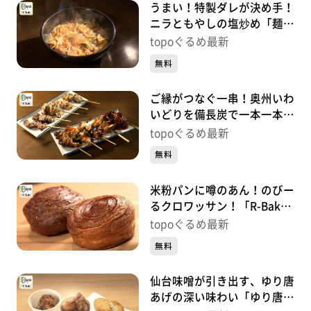
うまい！特製ダレが決め手！
ニラともやしの塩炒め「麺酒
場 髙ちゃん」（岩沼市館
topoぐるめ最新
下）＃407【topoぐるめ】
無料
ご縁がつなぐ一串！奥州いわ
いどりを備長炭で一本一本丁
寧に「鳥縁」（太白区袋原）
topoぐるめ最新
＃406【topoぐるめ】
無料
米粉パンに噂のあん！のびー
るクロワッサン！「R-Baker
名取店」（名取市手倉田諏
topoぐるめ最新
訪）＃405【topoぐるめ】
無料
仙台味噌が引き出す、ゆり唐
あげの深い味わい「ゆり唐あ