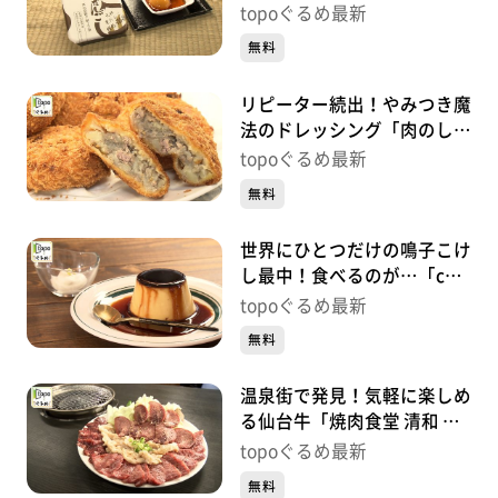
深瀬」（大崎市鳴子温泉湯
topoぐるめ最新
元）#496【topoぐるめ】
無料
リピーター続出！やみつき魔
法のドレッシング「肉のしば
さき」（大崎市鳴子温泉湯
topoぐるめ最新
元）#495【topoぐるめ】
無料
世界にひとつだけの鳴子こけ
し最中！食べるのが…「cafe
gutto」（大崎市鳴子温泉湯
topoぐるめ最新
元）#494【topoぐるめ】
無料
温泉街で発見！気軽に楽しめ
る仙台牛「焼肉食堂 清和 鳴
子店」（大崎市鳴子温泉湯
topoぐるめ最新
元）#493【topoぐるめ】
無料