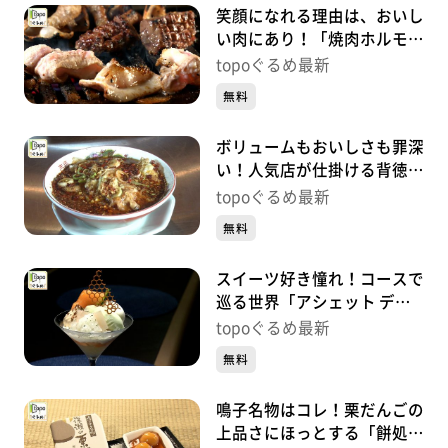
笑顔になれる理由は、おいし
い肉にあり！「焼肉ホルモン
呵呵大笑」（青葉区国分町）
topoぐるめ最新
#499【topoぐるめ】
無料
ボリュームもおいしさも罪深
い！人気店が仕掛ける背徳中
華「ガリデブ2」（青葉区大
topoぐるめ最新
町）#498【topoぐるめ】
無料
スイーツ好き憧れ！コースで
巡る世界「アシェット デセ
ール エトネ」（青葉区国分
topoぐるめ最新
町）#497【topoぐるめ】
無料
鳴子名物はコレ！栗だんごの
上品さにほっとする「餅処