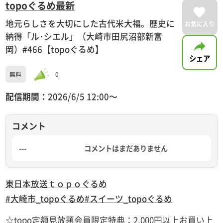
topoぐるめ最新
地元らしさを大切にした古代米大福。歴史に
お気に入り
納得「ル･シエル」（大崎市田尻沼部新富
岡）#466【topoぐるめ】
シェア
無料
0
配信期間：
2026/6/5 12:00〜
コメント
---
コメントはまだありません
東日本放送
ｔｏｐｏぐるめ
#大崎市_topoぐるめ
#スイーツ_topoぐるめ
☆topo定額見放題会員限定特典：2,000円以上お買い上