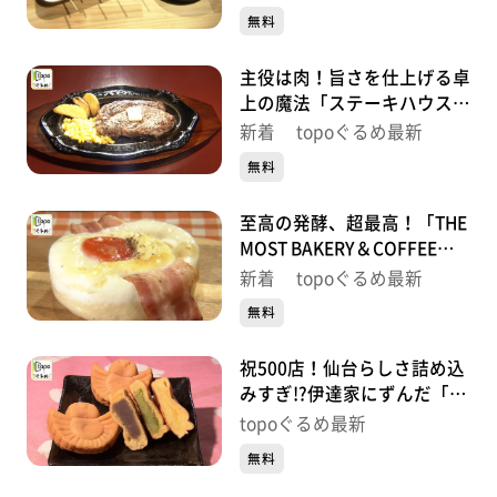
町）#503【topoぐるめ】
無料
す。
番組HP（https://www.khb-tv.co.jp/topogurume/）
主役は肉！旨さを仕上げる卓
上の魔法「ステーキハウス
GREAT RARE」（青葉区二日
新着 topoぐるめ最新
町）#502【topoぐるめ】
無料
至高の発酵、超最高！「THE
MOST BAKERY＆COFFEE仙
台東口店」（宮城野区榴岡）
新着 topoぐるめ最新
#501【topoぐるめ】
無料
祝500店！仙台らしさ詰め込
みすぎ!?伊達家にずんだ「ち
ゅんちゅん堂」（青葉区川
topoぐるめ最新
内）#500【topoぐるめ】
無料