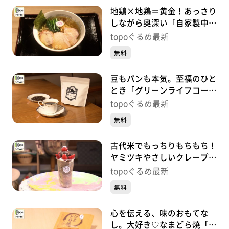
地鶏×地鶏＝黄金！あっさり
しながら奥深い「自家製中華
そば つむぎ」（多賀城市下
topoぐるめ最新
馬）#441【topoぐるめ】
無料
豆もパンも本気。至福のひと
とき「グリーンライフコーヒ
ーロースター」（多賀城市高
topoぐるめ最新
橋）#440【topoぐるめ】
無料
古代米でもっちりもちもち！
ヤミツキやさしいクレープ
「和歌珈琲」（多賀城市留ケ
topoぐるめ最新
谷）#439【topoぐるめ】
無料
心を伝える、味のおもてな
し。大好き♡なまどら焼「榮