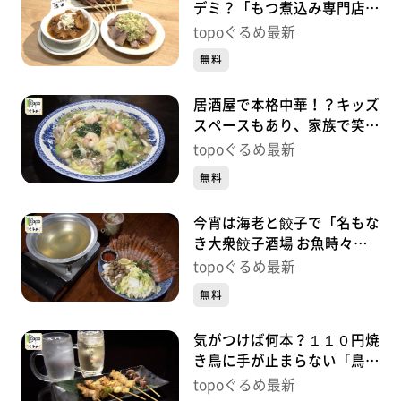
デミ？「もつ煮込み専門店沼
田 仙台駅前店」（青葉区中
topoぐるめ最新
央）#489【topoぐるめ】
無料
居酒屋で本格中華！？キッズ
スペースもあり、家族で笑顔
「居酒屋 風花」（泉区泉中
topoぐるめ最新
央）#488
無料
今宵は海老と餃子で「名もな
き大衆餃子酒場 お魚時々日
本酒 泉中央店」（泉区泉中
topoぐるめ最新
央）#487
無料
気がつけば何本？１１０円焼
き鳥に手が止まらない「鳥馬
商店 泉中央店」（泉区泉中
topoぐるめ最新