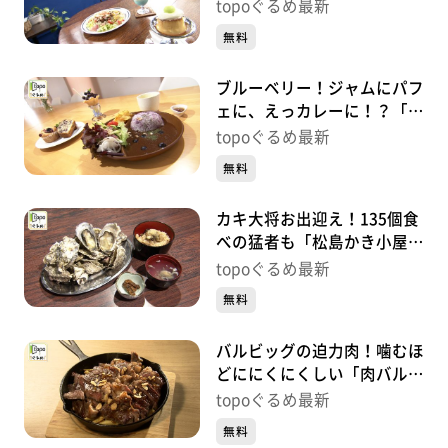
HOSTEL」（松島町高城町）
topoぐるめ最新
#479【topoぐるめ】
無料
ブルーベリー！ジャムにパフ
ェに、えっカレーに！？「風
のマルシェ」（松島町磯崎新
topoぐるめ最新
浜）#478【topoぐるめ】
無料
カキ大将お出迎え！135個食
べの猛者も「松島かき小屋
MATSU」（松島町松島普賢
topoぐるめ最新
堂）#477【topoぐるめ】
無料
バルビッグの迫力肉！噛むほ
どににくにくしい「肉バル
BAR BiG」（大崎市古川七日
topoぐるめ最新
町）#476【topoぐるめ】
無料