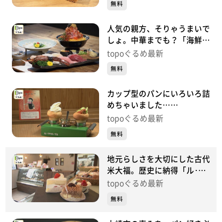
無料
人気の親方、そりゃうまいで
しょ。中華までも？「海鮮た
くみ」（大崎市田尻沼部新富
topoぐるめ最新
岡）#468【topoぐるめ】
無料
カップ型のパンにいろいろ詰
めちゃいました…
「HIPCROPS」（大崎市田尻
topoぐるめ最新
沼部塩加良）#467【topoぐ
無料
るめ】
地元らしさを大切にした古代
米大福。歴史に納得「ル･シ
エル」（大崎市田尻沼部新富
topoぐるめ最新
岡）#466【topoぐるめ】
無料