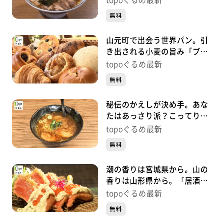
topoぐるめ最新
#462【topoぐるめ】
無料
山元町で出会う世界パン。引
き出される小麦の旨み「ブロ
ートドルフ」（山元町山寺町
topoぐるめ最新
東）#461【topoぐるめ】
無料
秘伝のかえしが決め手。あな
たはあっさり派？こってり
派？「麵屋れいじ」（太白区
topoぐるめ最新
長町）#460【topoぐるめ】
無料
潮の香りは宮城県から。山の
香りは山形県から。「居酒屋
まるゆき」（若林区清水小
topoぐるめ最新
路）#459【topoぐるめ】
無料