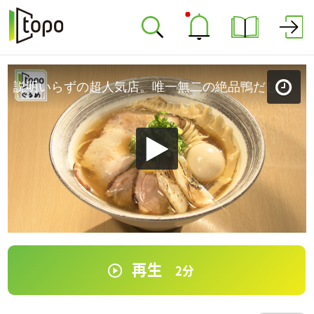
説明いらずの超人気店。唯一無二の絶品鴨だし！「noodle shop arakawa」（岩沼市中央）#464【topoぐるめ】
再生
2
分