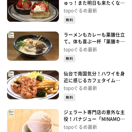
ゅっ！また明日も来たくなる
店「ADEMAIN」（泉区泉中
topoぐるめ最新
央）#414【topoぐるめ】
無料
ラーメンもカレーも薬膳仕立
て。体も喜ぶ一杯「薬膳キッ
チン喜楽」（大和町吉岡上柴
topoぐるめ最新
崎）#413【topoぐるめ】
無料
仙台で南国気分！ハワイを身
近に感じるカフェタイム
「ʻOno Space」（若林区東
topoぐるめ最新
八番丁）#412【topoぐる
無料
め】
ジェラート専門店の意外な主
役！バナジュー「MINAMO
GELATO」（名取市閖上中
topoぐるめ最新