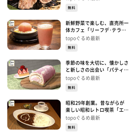
賀）#445【topoぐるめ】
無料
新鮮野菜で楽しむ、直売所一
体カフェ「リーフデ･テラ
ス」（石巻市北上町橋浦北釜
topoぐるめ最新
谷崎）#444【topoぐるめ】
無料
季節の味を大切に、懐かしさ
と新しさの出会い「パティス
リーアズロール」（太白区泉
topoぐるめ最新
崎）#443【topoぐるめ】
無料
昭和29年創業。昔ながらが
楽しい昭和レトロ喫茶「エビ
アン 東一店」（青葉区一番
topoぐるめ最新
町）#442【topoぐるめ】
無料