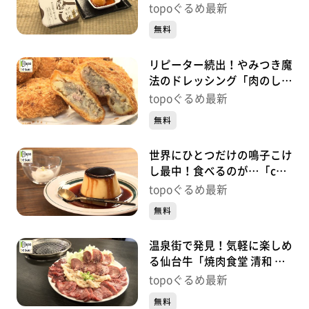
深瀬」（大崎市鳴子温泉湯
topoぐるめ最新
元）#496【topoぐるめ】
無料
リピーター続出！やみつき魔
法のドレッシング「肉のしば
さき」（大崎市鳴子温泉湯
topoぐるめ最新
元）#495【topoぐるめ】
無料
世界にひとつだけの鳴子こけ
し最中！食べるのが…「cafe
gutto」（大崎市鳴子温泉湯
topoぐるめ最新
元）#494【topoぐるめ】
無料
温泉街で発見！気軽に楽しめ
る仙台牛「焼肉食堂 清和 鳴
子店」（大崎市鳴子温泉湯
topoぐるめ最新
元）#493【topoぐるめ】
無料