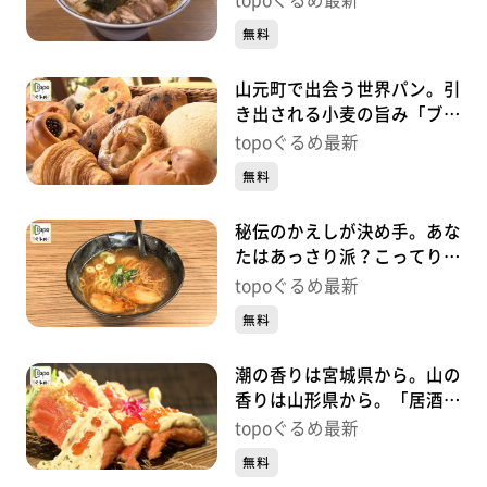
topoぐるめ最新
#462【topoぐるめ】
無料
山元町で出会う世界パン。引
き出される小麦の旨み「ブロ
ートドルフ」（山元町山寺町
topoぐるめ最新
東）#461【topoぐるめ】
無料
秘伝のかえしが決め手。あな
たはあっさり派？こってり
派？「麵屋れいじ」（太白区
topoぐるめ最新
長町）#460【topoぐるめ】
無料
潮の香りは宮城県から。山の
香りは山形県から。「居酒屋
まるゆき」（若林区清水小
topoぐるめ最新
路）#459【topoぐるめ】
無料