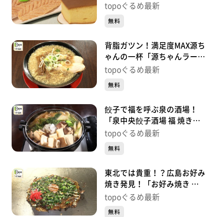
アンシャンテ」（泉区泉ヶ
topoぐるめ最新
丘）#421【topoぐるめ】
無料
背脂ガツン！満足度MAX源ち
ゃんの一杯「源ちゃんラーメ
ン」（富谷市三ノ関本木西）
topoぐるめ最新
#420【topoぐるめ】
無料
餃子で福を呼ぶ泉の酒場！
「泉中央餃子酒場 福 焼き鳥
と鶏料理 色鶏々」（泉区泉
topoぐるめ最新
中央）#419【topoぐるめ】
無料
東北では貴重！？広島お好み
焼き発見！「お好み焼き た
かちゃん仙台」（青葉区旭ヶ
topoぐるめ最新
丘）#418【topoぐるめ】
無料