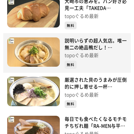
大崎市の恵みを。パン好き必
見一工夫「TAKEDA
BAKERY」（大崎市古川長岡
topoぐるめ最新
針輪野内）#465【topoぐる
無料
め】
説明いらずの超人気店。唯一
無二の絶品鴨だし！
「noodle shop arakawa」
topoぐるめ最新
（岩沼市中央）#464【topo
無料
ぐるめ】
厳選された貝のうまみが圧倒
的に押し寄せる一杯
「noodle shop nanairo」
topoぐるめ最新
（岩沼市末広）#463【topo
無料
ぐるめ】
毎日でも食べたくなるモチモ
チちぢれ麺「RA-MEN与平治
渡」（亘理町逢隈田沢早川）