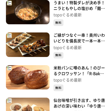
うまい！特製ダレが決め手！
ニラともやしの塩炒め「麺酒
場 髙ちゃん」（岩沼市館
topoぐるめ最新
下）＃407【topoぐるめ】
無料
ご縁がつなぐ一串！奥州いわ
いどりを備長炭で一本一本丁
寧に「鳥縁」（太白区袋原）
topoぐるめ最新
＃406【topoぐるめ】
無料
米粉パンに噂のあん！のびー
るクロワッサン！「R-Baker
名取店」（名取市手倉田諏
topoぐるめ最新
訪）＃405【topoぐるめ】
無料
仙台味噌が引き出す、ゆり唐
あげの深い味わい「ゆり唐あ