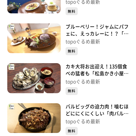
HOSTEL」（松島町高城町）
topoぐるめ最新
#479【topoぐるめ】
無料
ブルーベリー！ジャムにパフ
ェに、えっカレーに！？「風
のマルシェ」（松島町磯崎新
topoぐるめ最新
浜）#478【topoぐるめ】
無料
カキ大将お出迎え！135個食
べの猛者も「松島かき小屋
MATSU」（松島町松島普賢
topoぐるめ最新
堂）#477【topoぐるめ】
無料
バルビッグの迫力肉！噛むほ
どににくにくしい「肉バル
BAR BiG」（大崎市古川七日
topoぐるめ最新
町）#476【topoぐるめ】
無料