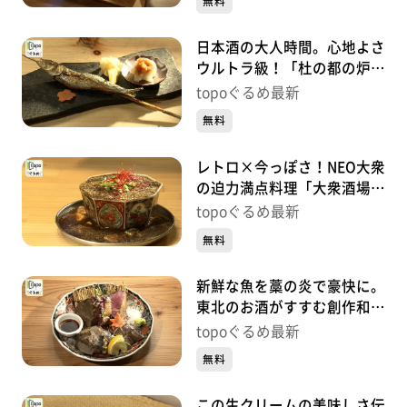
無料
日本酒の大人時間。心地よさ
ウルトラ級！「杜の都の炉端
焼き うる虎」（青葉区一番
topoぐるめ最新
町）#451【topoぐるめ】
無料
レトロ×今っぽさ！NEO大衆
の迫力満点料理「大衆酒場
かーにばる」（青葉区国分
topoぐるめ最新
町）#450【topoぐるめ】
無料
新鮮な魚を藁の炎で豪快に。
東北のお酒がすすむ創作和食
「酒場 美々」（青葉区中
topoぐるめ最新
央）#449【topoぐるめ】
無料
この生クリームの美味しさ伝