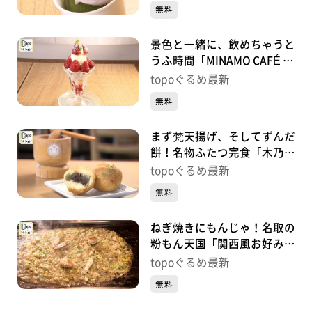
央）#411【topoぐるめ】
無料
景色と一緒に、飲めちゃうと
うふ時間「MINAMO CAFÉ by
yuriage」（名取市閖上中
topoぐるめ最新
央）#410【topoぐるめ】
無料
まず梵天揚げ、そしてずんだ
餅！名物ふたつ完食「木乃
幡･別品館」（名取市閖上中
topoぐるめ最新
央）＃409【topoぐるめ】
無料
ねぎ焼きにもんじゃ！名取の
粉もん天国「関西風お好み焼
き 田よし」（名取市大手
topoぐるめ最新
町）＃408【topoぐるめ】
無料