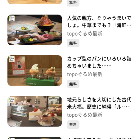
無料
人気の親方、そりゃうまいで
しょ。中華までも？「海鮮た
くみ」（大崎市田尻沼部新富
topoぐるめ最新
岡）#468【topoぐるめ】
無料
カップ型のパンにいろいろ詰
めちゃいました…
「HIPCROPS」（大崎市田尻
topoぐるめ最新
沼部塩加良）#467【topoぐ
無料
るめ】
地元らしさを大切にした古代
米大福。歴史に納得「ル･シ
エル」（大崎市田尻沼部新富
topoぐるめ最新
岡）#466【topoぐるめ】
無料