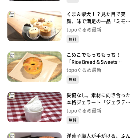
くま＆柴犬！？見た目で笑
顔、味で満足の一品「ミモザ
チーズケーキ」（太白区袋
topoぐるめ最新
原）#434【topoぐるめ】
無料
こめこでもっちもっち！
「Rice Bread & Sweets
MonaMona 河原町店」（若
topoぐるめ最新
林区河原町）#433【topoぐ
無料
るめ】
妥協なし。素材に向き合った
本格ジェラート「ジェラテリ
ア リベルタ」（泉区泉中
topoぐるめ最新
央）#432【topoぐるめ】
無料
洋菓子職人が手がける、ふん