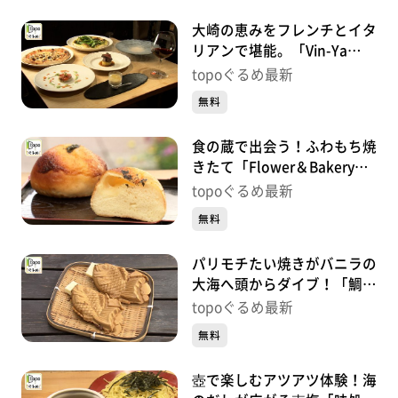
大崎の恵みをフレンチとイタ
リアンで堪能。「Vin-Ya
Jete Ashigaru」（大崎市古
topoぐるめ最新
川七日町）#475【topoぐる
無料
め】
食の蔵で出会う！ふわもち焼
きたて「Flower＆Bakeryサ
クラサク」（大崎市古川七日
topoぐるめ最新
町）#474【topoぐるめ】
無料
パリモチたい焼きがバニラの
大海へ頭からダイブ！「鯛焼
みやび」（大崎市古川七日
topoぐるめ最新
町）#473【topoぐるめ】
無料
壺で楽しむアツアツ体験！海