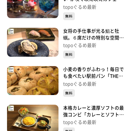
「今日も花が綺麗ですね」
topoぐるめ最新
（青葉区中央）#455【topo
無料
ぐるめ】
女将の手仕事が光る鮨と牡
蠣。６席だけの特別な空間
「仙臺 牡蠣女将」（青葉区
topoぐるめ最新
中央）#454【topoぐるめ】
無料
小麦の香りがふわっ！毎日で
も食べたい駅前パン「THE
BREAD BAR」（若林区荒
topoぐるめ最新
井）#453【topoぐるめ】
無料
本格カレーと濃厚ソフトの最
強コンビ「カレーとソフトク
リーム」（青葉区堤通雨宮
topoぐるめ最新
町）#452【topoぐるめ】