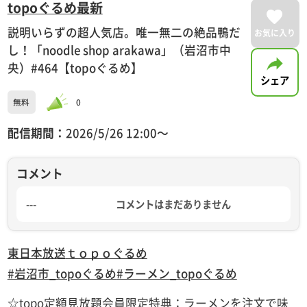
topoぐるめ最新
説明いらずの超人気店。唯一無二の絶品鴨だ
お気に入り
し！「noodle shop arakawa」（岩沼市中
央）#464【topoぐるめ】
シェア
無料
0
配信期間：
2026/5/26 12:00〜
コメント
---
コメントはまだありません
東日本放送
ｔｏｐｏぐるめ
#岩沼市_topoぐるめ
#ラーメン_topoぐるめ
☆topo定額見放題会員限定特典：ラーメンを注文で味