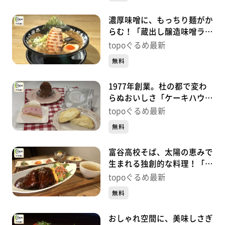
濃厚味噌に、もっちり麺がか
らむ！「蔵出し醸造味噌ラー
メンえんまる」（富谷市大清
topoぐるめ最新
水）#417【topoぐるめ】
無料
1977年創業。杜の都で変わ
らぬおいしさ「ケーキハウス
フレーズ 将監店」（泉区将
topoぐるめ最新
監）#416【topoぐるめ】
無料
富谷高校そば、太陽の恵みで
生まれる独創的な料理！「カ
フェMaHaNa」（富谷市成
topoぐるめ最新
田）#415【topoぐるめ】
無料
おしゃれ空間に、美味しさぎ