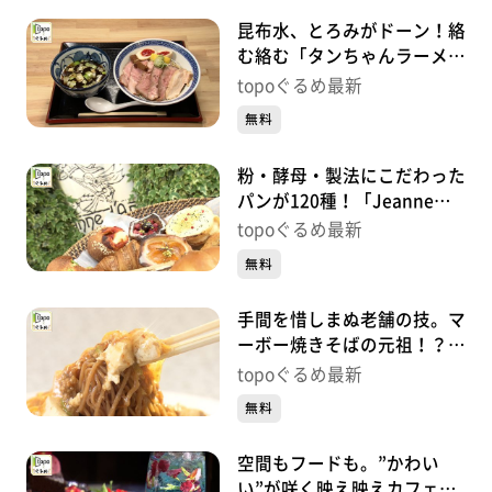
昆布水、とろみがドーン！絡
む絡む「タンちゃんラーメン
昆布水つけ麺」（青葉区花京
topoぐるめ最新
院）#458【topoぐるめ】
無料
粉・酵母・製法にこだわった
パンが120種！「Jeanne
d’arc Fils&Père」（若林区木
topoぐるめ最新
ノ下）#457【topoぐるめ】
無料
手間を惜しまぬ老舗の技。マ
ーボー焼きそばの元祖！？
「中国菜館まんみ」（泉区泉
topoぐるめ最新
中央）#456【topoぐるめ】
無料
空間もフードも。”かわい
い”が咲く映え映えカフェ