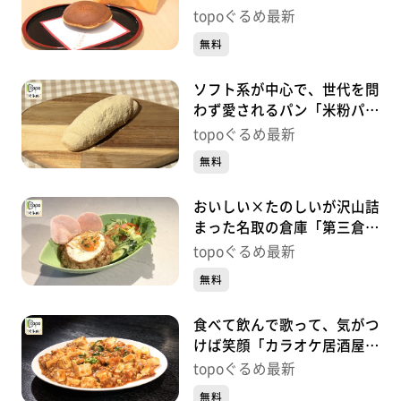
太楼 多賀城店」（多賀城市
topoぐるめ最新
桜木）#438【topoぐるめ】
無料
ソフト系が中心で、世代を問
わず愛されるパン「米粉パン
トゥット」（多賀城市留ケ
topoぐるめ最新
谷）#437【topoぐるめ】
無料
おいしい×たのしいが沢山詰
まった名取の倉庫「第三倉庫
el camino」（名取市植松新
topoぐるめ最新
橋）#436【topoぐるめ】
無料
食べて飲んで歌って、気がつ
けば笑顔「カラオケ居酒屋
KIMUCHIYA」（名取市大手
topoぐるめ最新
町）#435【topoぐるめ】
無料