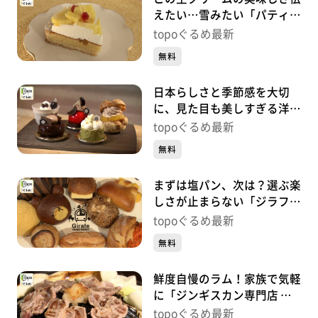
えたい…雪みたい「パティス
リーネージュ」（若林区荒
topoぐるめ最新
町）#448【topoぐるめ】
無料
日本らしさと季節感を大切
に、見た目も美しすぎる洋菓
子「九二四四」（青葉区二日
topoぐるめ最新
町）#447【topoぐるめ】
無料
まずは塩パン、次は？選ぶ楽
しさが止まらない「ジラフ
トレイン デポ」（太白区富
topoぐるめ最新
沢南）#446【topoぐるめ】
無料
鮮度自慢のラム！家族で気軽
に「ジンギスカン専門店 仙
羊 西多賀店」（太白区西多
topoぐるめ最新