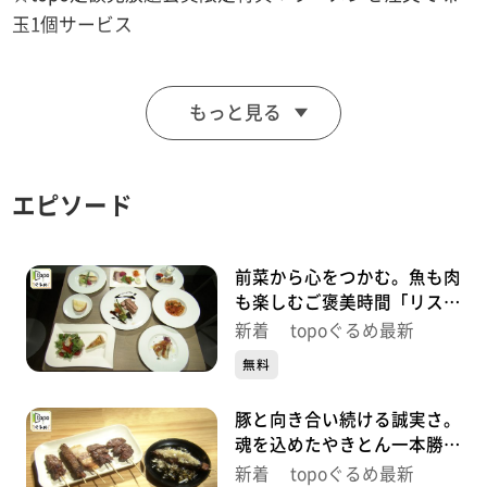
玉1個サービス
■noodle shop arakawa
もっと見る
【住所】宮城県岩沼市中央4-12-15
【電話番号】0223-23-0203
【営業時間】月~金 11:00~15:00/17:30~19:45 ※土･日･
エピソード
祝 10:00~
【定休日】不定休
前菜から心をつかむ。魚も肉
♪ＢＵＲＮ ＴＨＥ ＹＥＬＬＯＷ ＭＯＮＫＥＹ
も楽しむご褒美時間「リスト
ランテ キシネ」（青葉区本
新着 topoぐるめ最新
町）#504【topoぐるめ】
※特典をご利用の際は、topoにログインをしてトップ
無料
画面をご注文の前にお店の方にお見せください。
豚と向き合い続ける誠実さ。
（トップ画面上部、ユーザ名と一緒に表示されている
魂を込めたやきとん一本勝負
「定額見放題会員」を提示）
「やきとん魂」（青葉区国分
新着 topoぐるめ最新
※紹介した店舗情報は変更している場合があります。