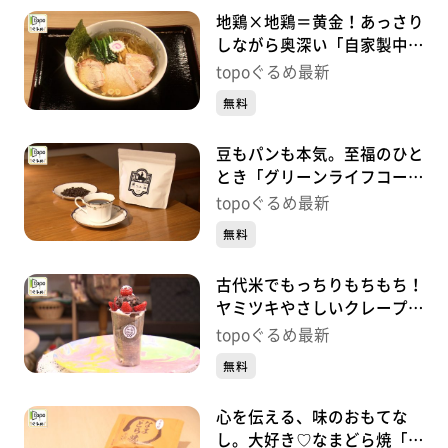
地鶏×地鶏＝黄金！あっさり
しながら奥深い「自家製中華
そば つむぎ」（多賀城市下
topoぐるめ最新
馬）#441【topoぐるめ】
無料
豆もパンも本気。至福のひと
とき「グリーンライフコーヒ
ーロースター」（多賀城市高
topoぐるめ最新
橋）#440【topoぐるめ】
無料
古代米でもっちりもちもち！
ヤミツキやさしいクレープ
「和歌珈琲」（多賀城市留ケ
topoぐるめ最新
谷）#439【topoぐるめ】
無料
心を伝える、味のおもてな
し。大好き♡なまどら焼「榮