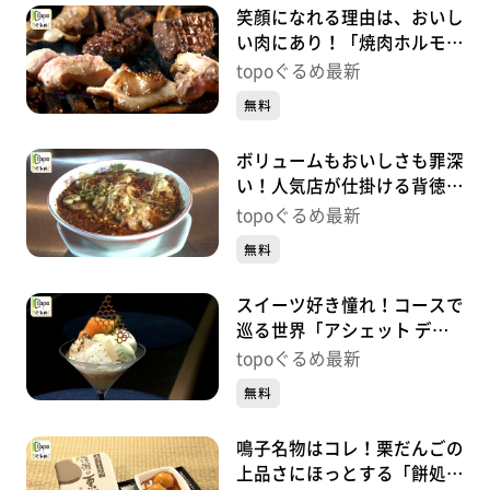
笑顔になれる理由は、おいし
い肉にあり！「焼肉ホルモン
呵呵大笑」（青葉区国分町）
topoぐるめ最新
#499【topoぐるめ】
無料
ボリュームもおいしさも罪深
い！人気店が仕掛ける背徳中
華「ガリデブ2」（青葉区大
topoぐるめ最新
町）#498【topoぐるめ】
無料
スイーツ好き憧れ！コースで
巡る世界「アシェット デセ
ール エトネ」（青葉区国分
topoぐるめ最新
町）#497【topoぐるめ】
無料
鳴子名物はコレ！栗だんごの
上品さにほっとする「餅処