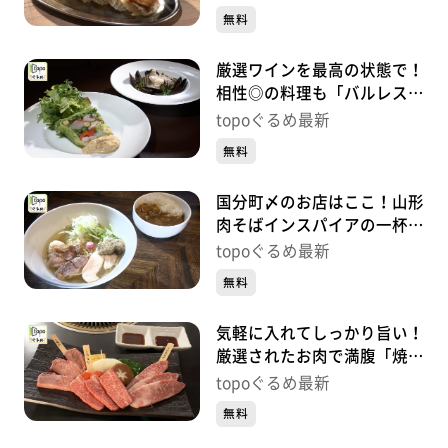
町）#428【topoぐるめ】
無料
厳選ワインを最高の状態で！
相性◎の料理も「バルレスト
ランモデルノ」（青葉区中
topoぐるめ最新
央）#427【topoぐるめ】
無料
国分町〆のお店はここ！山形
肉そばインスパイアの一杯
「鶏そば吉祥」（青葉区国分
topoぐるめ最新
町）#426【topoぐるめ】
無料
気軽に入れてしっかり旨い！
厳選されたお肉で満腹「焼肉
まんぷく亭」（宮城野区榴
topoぐるめ最新
岡）#425【topoぐるめ】
無料