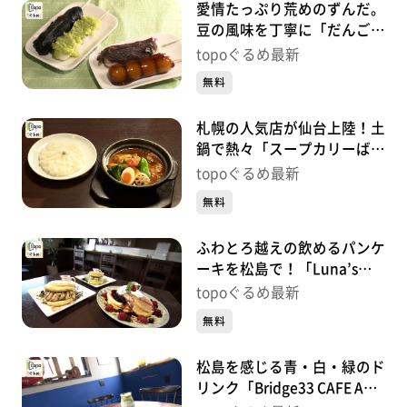
愛情たっぷり荒めのずんだ。
豆の風味を丁寧に「だんご茶
屋あらまち」（若林区東九番
topoぐるめ最新
丁）#482【topoぐるめ】
無料
札幌の人気店が仙台上陸！土
鍋で熱々「スープカリーばぐ
ばぐ仙台店」（太白区長町
topoぐるめ最新
南）#481【topoぐるめ】
無料
ふわとろ越えの飲めるパンケ
ーキを松島で！「Luna’s
Green Pancake」（松島町初
topoぐるめ最新
原砂押）#480【topoぐる
無料
め】
松島を感じる青・白・緑のド
リンク「Bridge33 CAFE AND