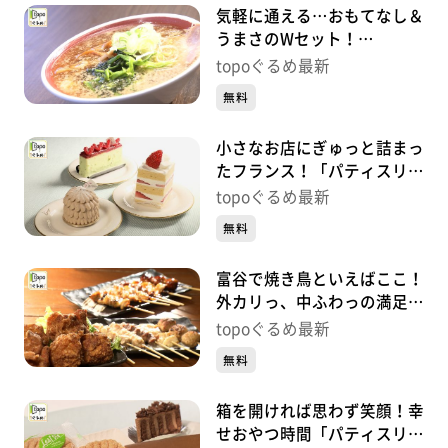
気軽に通える…おもてなし＆
うまさのWセット！
「OMOUMA麺堂」（富谷市
topoぐるめ最新
明石台）#424【topoぐる
無料
め】
小さなお店にぎゅっと詰まっ
たフランス！「パティスリー
レクリア」（富谷市日吉台）
topoぐるめ最新
#423【topoぐるめ】
無料
富谷で焼き鳥といえばここ！
外カリっ、中ふわっの満足の
一串！「翔家」（富谷市成
topoぐるめ最新
田）#422【topoぐるめ】
無料
箱を開ければ思わず笑顔！幸
せおやつ時間「パティスリー