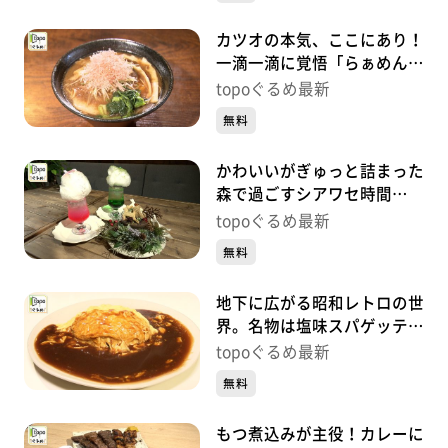
カツオの本気、ここにあり！
一滴一滴に覚悟「らぁめん鰹
の本気 愛子店」（青葉区栗
topoぐるめ最新
生）#492【topoぐるめ】
無料
かわいいがぎゅっと詰まった
森で過ごすシアワセ時間
「TOTO’S CAFÉ」（青葉区
topoぐるめ最新
一番町）#491【topoぐる
無料
め】
地下に広がる昭和レトロの世
界。名物は塩味スパゲッティ
「喫茶エルベ」（青葉区一番
topoぐるめ最新
町）#490【topoぐるめ】
無料
もつ煮込みが主役！カレーに