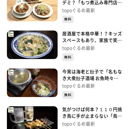
デミ？「もつ煮込み専門店沼
田 仙台駅前店」（青葉区中
topoぐるめ最新
央）#489【topoぐるめ】
無料
居酒屋で本格中華！？キッズ
スペースもあり、家族で笑顔
「居酒屋 風花」（泉区泉中
topoぐるめ最新
央）#488
無料
今宵は海老と餃子で「名もな
き大衆餃子酒場 お魚時々日
本酒 泉中央店」（泉区泉中
topoぐるめ最新
央）#487
無料
気がつけば何本？１１０円焼
き鳥に手が止まらない「鳥馬
商店 泉中央店」（泉区泉中
topoぐるめ最新