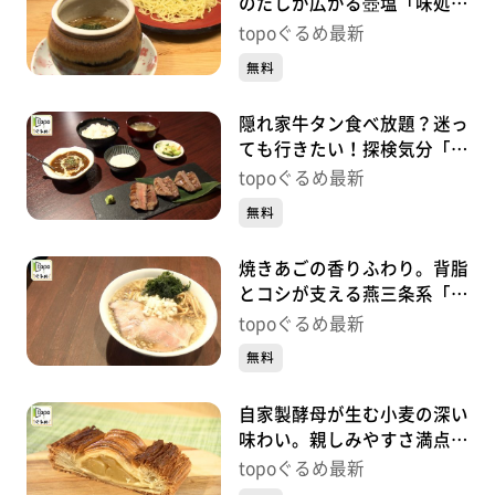
のだしが広がる壺塩「味処・
ラーメン梅公」（青葉区小田
topoぐるめ最新
原）#472【topoぐるめ】
無料
隠れ家牛タン食べ放題？迷っ
ても行きたい！探検気分「仙
臺焼肉れれ」（青葉区一番
topoぐるめ最新
町）#471【topoぐるめ】
無料
焼きあごの香りふわり。背脂
とコシが支える燕三条系「中
華そば かけ橋」（青葉区中
topoぐるめ最新
央）#470【topoぐるめ】
無料
自家製酵母が生む小麦の深い
味わい。親しみやすさ満点！
「ル･マンジェ」（青葉区八
topoぐるめ最新
幡）#469【topoぐるめ】