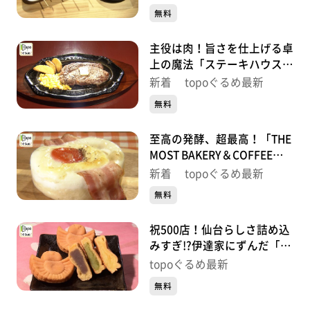
町）#503【topoぐるめ】
無料
※紹介した商品は取り扱いが終了している場合がありま
す。
主役は肉！旨さを仕上げる卓
番組HP（https://www.khb-tv.co.jp/topogurume/）
上の魔法「ステーキハウス
GREAT RARE」（青葉区二日
新着 topoぐるめ最新
町）#502【topoぐるめ】
無料
至高の発酵、超最高！「THE
MOST BAKERY＆COFFEE仙
台東口店」（宮城野区榴岡）
新着 topoぐるめ最新
#501【topoぐるめ】
無料
祝500店！仙台らしさ詰め込
みすぎ!?伊達家にずんだ「ち
ゅんちゅん堂」（青葉区川
topoぐるめ最新
内）#500【topoぐるめ】
無料