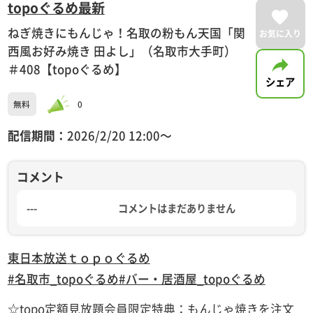
topoぐるめ最新
ねぎ焼きにもんじゃ！名取の粉もん天国「関
お気に入り
西風お好み焼き 田よし」（名取市大手町）
＃408【topoぐるめ】
シェア
無料
0
配信期間：
2026/2/20 12:00〜
コメント
---
コメントはまだありません
東日本放送
ｔｏｐｏぐるめ
#名取市_topoぐるめ
#バー・居酒屋_topoぐるめ
☆topo定額見放題会員限定特典：もんじゃ焼きを注文