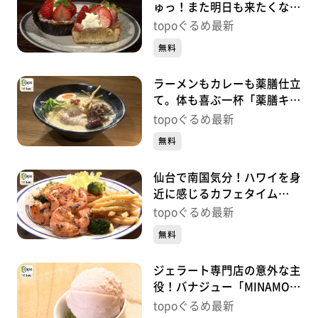
ゅっ！また明日も来たくなる
店「ADEMAIN」（泉区泉中
topoぐるめ最新
央）#414【topoぐるめ】
無料
ラーメンもカレーも薬膳仕立
て。体も喜ぶ一杯「薬膳キッ
チン喜楽」（大和町吉岡上柴
topoぐるめ最新
崎）#413【topoぐるめ】
無料
仙台で南国気分！ハワイを身
近に感じるカフェタイム
「ʻOno Space」（若林区東
topoぐるめ最新
八番丁）#412【topoぐる
無料
め】
ジェラート専門店の意外な主
役！バナジュー「MINAMO
GELATO」（名取市閖上中
topoぐるめ最新