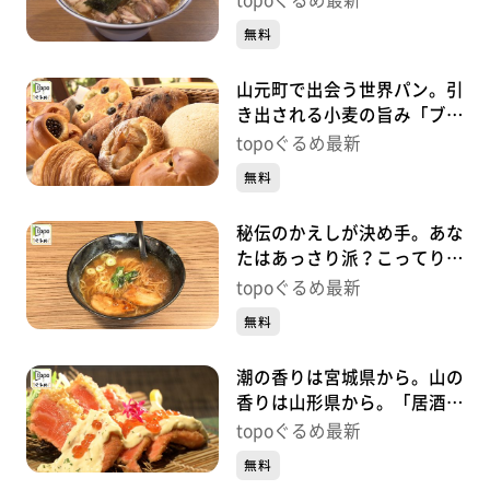
topoぐるめ最新
#462【topoぐるめ】
無料
山元町で出会う世界パン。引
き出される小麦の旨み「ブロ
ートドルフ」（山元町山寺町
topoぐるめ最新
東）#461【topoぐるめ】
無料
秘伝のかえしが決め手。あな
たはあっさり派？こってり
派？「麵屋れいじ」（太白区
topoぐるめ最新
長町）#460【topoぐるめ】
無料
潮の香りは宮城県から。山の
香りは山形県から。「居酒屋
まるゆき」（若林区清水小
topoぐるめ最新
路）#459【topoぐるめ】
無料