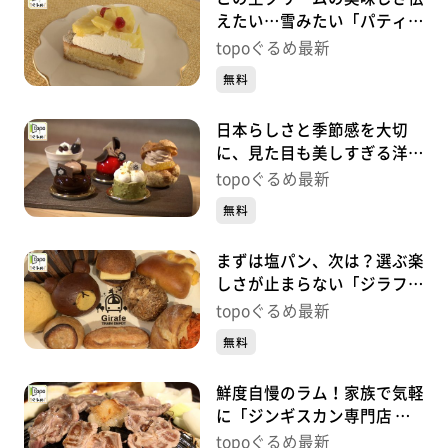
えたい…雪みたい「パティス
リーネージュ」（若林区荒
topoぐるめ最新
町）#448【topoぐるめ】
無料
日本らしさと季節感を大切
に、見た目も美しすぎる洋菓
子「九二四四」（青葉区二日
topoぐるめ最新
町）#447【topoぐるめ】
無料
まずは塩パン、次は？選ぶ楽
しさが止まらない「ジラフ
トレイン デポ」（太白区富
topoぐるめ最新
沢南）#446【topoぐるめ】
無料
鮮度自慢のラム！家族で気軽
に「ジンギスカン専門店 仙
羊 西多賀店」（太白区西多
topoぐるめ最新