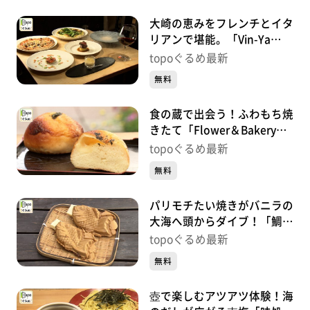
大崎の恵みをフレンチとイタ
リアンで堪能。「Vin-Ya
Jete Ashigaru」（大崎市古
topoぐるめ最新
川七日町）#475【topoぐる
無料
め】
食の蔵で出会う！ふわもち焼
きたて「Flower＆Bakeryサ
クラサク」（大崎市古川七日
topoぐるめ最新
町）#474【topoぐるめ】
無料
パリモチたい焼きがバニラの
大海へ頭からダイブ！「鯛焼
みやび」（大崎市古川七日
topoぐるめ最新
町）#473【topoぐるめ】
無料
壺で楽しむアツアツ体験！海