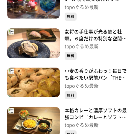
「今日も花が綺麗ですね」
topoぐるめ最新
（青葉区中央）#455【topo
無料
ぐるめ】
女将の手仕事が光る鮨と牡
蠣。６席だけの特別な空間
「仙臺 牡蠣女将」（青葉区
topoぐるめ最新
中央）#454【topoぐるめ】
無料
小麦の香りがふわっ！毎日で
も食べたい駅前パン「THE
BREAD BAR」（若林区荒
topoぐるめ最新
井）#453【topoぐるめ】
無料
本格カレーと濃厚ソフトの最
強コンビ「カレーとソフトク
リーム」（青葉区堤通雨宮
topoぐるめ最新
町）#452【topoぐるめ】