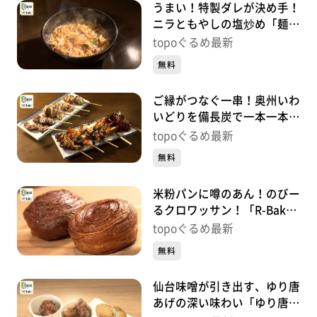
うまい！特製ダレが決め手！
ニラともやしの塩炒め「麺酒
場 髙ちゃん」（岩沼市館
topoぐるめ最新
下）＃407【topoぐるめ】
無料
ご縁がつなぐ一串！奥州いわ
いどりを備長炭で一本一本丁
寧に「鳥縁」（太白区袋原）
topoぐるめ最新
＃406【topoぐるめ】
無料
米粉パンに噂のあん！のびー
るクロワッサン！「R-Baker
名取店」（名取市手倉田諏
topoぐるめ最新
訪）＃405【topoぐるめ】
無料
仙台味噌が引き出す、ゆり唐
あげの深い味わい「ゆり唐あ