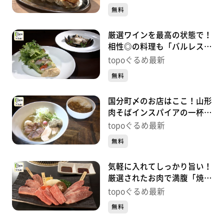
町）#428【topoぐるめ】
無料
厳選ワインを最高の状態で！
相性◎の料理も「バルレスト
ランモデルノ」（青葉区中
topoぐるめ最新
央）#427【topoぐるめ】
無料
国分町〆のお店はここ！山形
肉そばインスパイアの一杯
「鶏そば吉祥」（青葉区国分
topoぐるめ最新
町）#426【topoぐるめ】
無料
気軽に入れてしっかり旨い！
厳選されたお肉で満腹「焼肉
まんぷく亭」（宮城野区榴
topoぐるめ最新
岡）#425【topoぐるめ】
無料