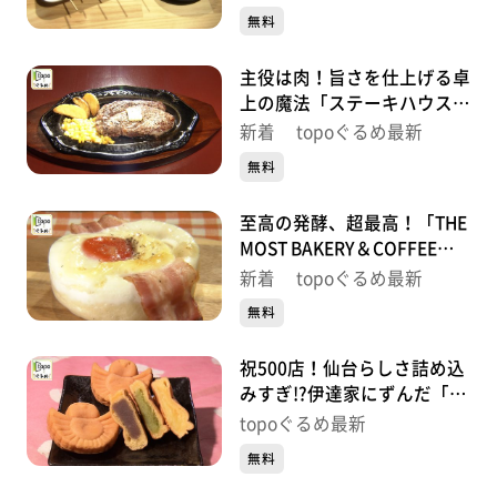
町）#503【topoぐるめ】
無料
す。
番組HP（https://www.khb-tv.co.jp/topogurume/）
主役は肉！旨さを仕上げる卓
上の魔法「ステーキハウス
GREAT RARE」（青葉区二日
新着 topoぐるめ最新
町）#502【topoぐるめ】
無料
至高の発酵、超最高！「THE
MOST BAKERY＆COFFEE仙
台東口店」（宮城野区榴岡）
新着 topoぐるめ最新
#501【topoぐるめ】
無料
祝500店！仙台らしさ詰め込
みすぎ!?伊達家にずんだ「ち
ゅんちゅん堂」（青葉区川
topoぐるめ最新
内）#500【topoぐるめ】
無料