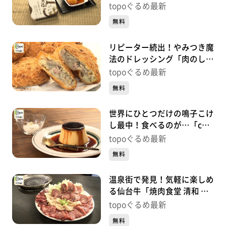
深瀬」（大崎市鳴子温泉湯
topoぐるめ最新
元）#496【topoぐるめ】
無料
リピーター続出！やみつき魔
法のドレッシング「肉のしば
さき」（大崎市鳴子温泉湯
topoぐるめ最新
元）#495【topoぐるめ】
無料
世界にひとつだけの鳴子こけ
し最中！食べるのが…「cafe
gutto」（大崎市鳴子温泉湯
topoぐるめ最新
元）#494【topoぐるめ】
無料
温泉街で発見！気軽に楽しめ
る仙台牛「焼肉食堂 清和 鳴
子店」（大崎市鳴子温泉湯
topoぐるめ最新
元）#493【topoぐるめ】
無料