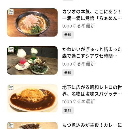
カツオの本気、ここにあり！
一滴一滴に覚悟「らぁめん鰹
の本気 愛子店」（青葉区栗
topoぐるめ最新
生）#492【topoぐるめ】
無料
かわいいがぎゅっと詰まった
森で過ごすシアワセ時間
「TOTO’S CAFÉ」（青葉区
topoぐるめ最新
一番町）#491【topoぐる
無料
め】
地下に広がる昭和レトロの世
界。名物は塩味スパゲッティ
「喫茶エルベ」（青葉区一番
topoぐるめ最新
町）#490【topoぐるめ】
無料
もつ煮込みが主役！カレーに