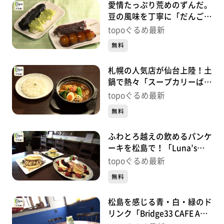
愛情たっぷり荒めのずんだ。
豆の風味を丁寧に「だんご茶
屋あらまち」（若林区東九番
topoぐるめ最新
丁）#482【topoぐるめ】
無料
札幌の人気店が仙台上陸！土
鍋で熱々「スープカリーばぐ
ばぐ仙台店」（太白区長町
topoぐるめ最新
南）#481【topoぐるめ】
無料
ふわとろ越えの飲めるパンケ
ーキを松島で！「Luna’s
Green Pancake」（松島町初
topoぐるめ最新
原砂押）#480【topoぐる
無料
め】
松島を感じる青・白・緑のド
リンク「Bridge33 CAFE AND