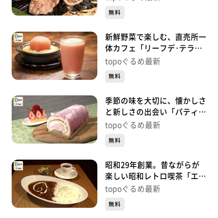
賀）#445【topoぐるめ】
無料
新鮮野菜で楽しむ、直売所一
体カフェ「リーフデ･テラ
ス」（石巻市北上町橋浦北釜
topoぐるめ最新
谷崎）#444【topoぐるめ】
無料
季節の味を大切に、懐かしさ
と新しさの出会い「パティス
リーアズロール」（太白区泉
topoぐるめ最新
崎）#443【topoぐるめ】
無料
昭和29年創業。昔ながらが
楽しい昭和レトロ喫茶「エビ
アン 東一店」（青葉区一番
topoぐるめ最新
町）#442【topoぐるめ】
無料