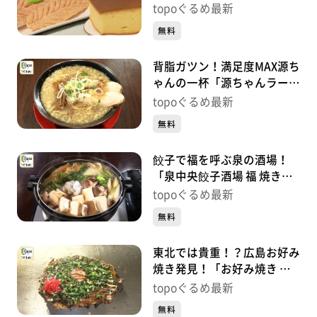
アンシャンテ」（泉区泉ヶ
topoぐるめ最新
丘）#421【topoぐるめ】
無料
背脂ガツン！満足度MAX源ち
ゃんの一杯「源ちゃんラーメ
ン」（富谷市三ノ関本木西）
topoぐるめ最新
#420【topoぐるめ】
無料
餃子で福を呼ぶ泉の酒場！
「泉中央餃子酒場 福 焼き鳥
と鶏料理 色鶏々」（泉区泉
topoぐるめ最新
中央）#419【topoぐるめ】
無料
東北では貴重！？広島お好み
焼き発見！「お好み焼き た
かちゃん仙台」（青葉区旭ヶ
topoぐるめ最新
丘）#418【topoぐるめ】
無料