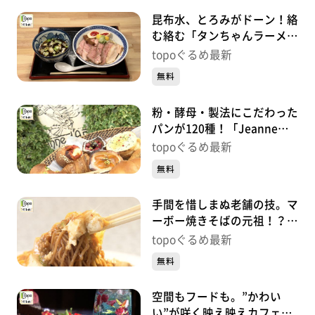
昆布水、とろみがドーン！絡
む絡む「タンちゃんラーメン
昆布水つけ麺」（青葉区花京
topoぐるめ最新
院）#458【topoぐるめ】
無料
粉・酵母・製法にこだわった
パンが120種！「Jeanne
d’arc Fils&Père」（若林区木
topoぐるめ最新
ノ下）#457【topoぐるめ】
無料
手間を惜しまぬ老舗の技。マ
ーボー焼きそばの元祖！？
「中国菜館まんみ」（泉区泉
topoぐるめ最新
中央）#456【topoぐるめ】
無料
空間もフードも。”かわい
い”が咲く映え映えカフェ