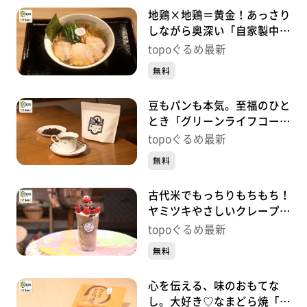
地鶏×地鶏＝黄金！あっさり
しながら奥深い「自家製中華
そば つむぎ」（多賀城市下
topoぐるめ最新
馬）#441【topoぐるめ】
無料
豆もパンも本気。至福のひと
とき「グリーンライフコーヒ
ーロースター」（多賀城市高
topoぐるめ最新
橋）#440【topoぐるめ】
無料
古代米でもっちりもちもち！
ヤミツキやさしいクレープ
「和歌珈琲」（多賀城市留ケ
topoぐるめ最新
谷）#439【topoぐるめ】
無料
心を伝える、味のおもてな
し。大好き♡なまどら焼「榮