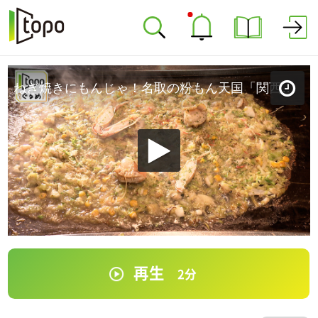
ねぎ焼きにもんじゃ！名取の粉もん天国「関西風お好み焼き 田よし」（名取市大手町）＃408【topoぐるめ】
再生
2
分