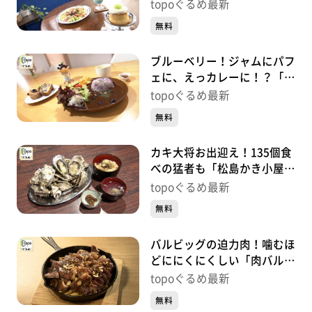
HOSTEL」（松島町高城町）
topoぐるめ最新
#479【topoぐるめ】
無料
ブルーベリー！ジャムにパフ
ェに、えっカレーに！？「風
のマルシェ」（松島町磯崎新
topoぐるめ最新
浜）#478【topoぐるめ】
無料
カキ大将お出迎え！135個食
べの猛者も「松島かき小屋
MATSU」（松島町松島普賢
topoぐるめ最新
堂）#477【topoぐるめ】
無料
バルビッグの迫力肉！噛むほ
どににくにくしい「肉バル
BAR BiG」（大崎市古川七日
topoぐるめ最新
町）#476【topoぐるめ】
無料