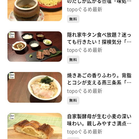
のだしが広がる壺塩「味処・
ラーメン梅公」（青葉区小田
topoぐるめ最新
原）#472【topoぐるめ】
無料
隠れ家牛タン食べ放題？迷っ
ても行きたい！探検気分「仙
臺焼肉れれ」（青葉区一番
topoぐるめ最新
町）#471【topoぐるめ】
無料
焼きあごの香りふわり。背脂
とコシが支える燕三条系「中
華そば かけ橋」（青葉区中
topoぐるめ最新
央）#470【topoぐるめ】
無料
自家製酵母が生む小麦の深い
味わい。親しみやすさ満点！
「ル･マンジェ」（青葉区八
topoぐるめ最新
幡）#469【topoぐるめ】