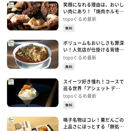
笑顔になれる理由は、おいし
い肉にあり！「焼肉ホルモン
呵呵大笑」（青葉区国分町）
topoぐるめ最新
#499【topoぐるめ】
無料
ボリュームもおいしさも罪深
い！人気店が仕掛ける背徳中
華「ガリデブ2」（青葉区大
topoぐるめ最新
町）#498【topoぐるめ】
無料
スイーツ好き憧れ！コースで
巡る世界「アシェット デセ
ール エトネ」（青葉区国分
topoぐるめ最新
町）#497【topoぐるめ】
無料
鳴子名物はコレ！栗だんごの
上品さにほっとする「餅処