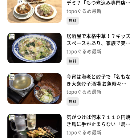
デミ？「もつ煮込み専門店沼
田 仙台駅前店」（青葉区中
topoぐるめ最新
央）#489【topoぐるめ】
無料
居酒屋で本格中華！？キッズ
スペースもあり、家族で笑顔
「居酒屋 風花」（泉区泉中
topoぐるめ最新
央）#488
無料
今宵は海老と餃子で「名もな
き大衆餃子酒場 お魚時々日
本酒 泉中央店」（泉区泉中
topoぐるめ最新
央）#487
無料
気がつけば何本？１１０円焼
き鳥に手が止まらない「鳥馬
商店 泉中央店」（泉区泉中
topoぐるめ最新