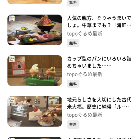
無料
人気の親方、そりゃうまいで
しょ。中華までも？「海鮮た
くみ」（大崎市田尻沼部新富
topoぐるめ最新
岡）#468【topoぐるめ】
無料
カップ型のパンにいろいろ詰
めちゃいました…
「HIPCROPS」（大崎市田尻
topoぐるめ最新
沼部塩加良）#467【topoぐ
無料
るめ】
地元らしさを大切にした古代
米大福。歴史に納得「ル･シ
エル」（大崎市田尻沼部新富
topoぐるめ最新
岡）#466【topoぐるめ】
無料