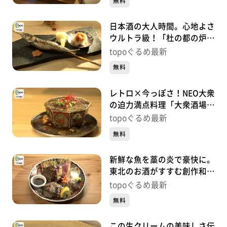
無料
日本酒の大人時間。心地よさ
ウルトラ級！「杜の都の炉端
焼き うる虎」（青葉区一番
topoぐるめ最新
町）#451【topoぐるめ】
無料
レトロ×今っぽさ！NEO大衆
の迫力満点料理「大衆酒場
かーにばる」（青葉区国分
topoぐるめ最新
町）#450【topoぐるめ】
無料
新鮮な魚を藁の炎で豪快に。
東北のお酒がすすむ創作和食
「酒場 美々」（青葉区中
topoぐるめ最新
央）#449【topoぐるめ】
無料
この生クリームの美味しさ伝