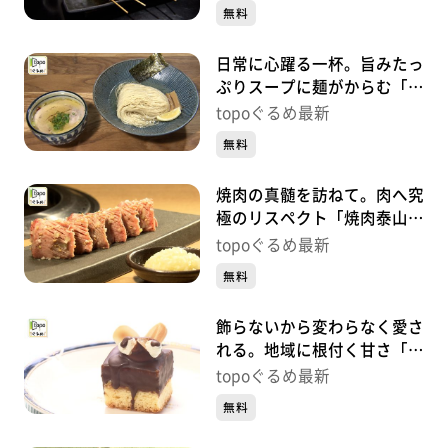
央）#486
無料
日常に心躍る一杯。旨みたっ
ぷりスープに麺がからむ「自
家製麺 風夏」（宮城野区岩
topoぐるめ最新
切）#485
無料
焼肉の真髄を訪ねて。肉へ究
極のリスペクト「焼肉泰山
定禅寺通り店」（青葉区国分
topoぐるめ最新
町）#484【topoぐるめ】
無料
飾らないから変わらなく愛さ
れる。地域に根付く甘さ「ガ
トーオバラ」（若林区連坊小
topoぐるめ最新
路）#483【topoぐるめ】
無料