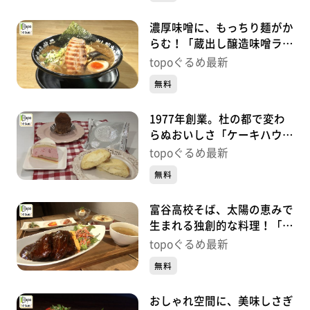
濃厚味噌に、もっちり麺がか
らむ！「蔵出し醸造味噌ラー
メンえんまる」（富谷市大清
topoぐるめ最新
水）#417【topoぐるめ】
無料
1977年創業。杜の都で変わ
らぬおいしさ「ケーキハウス
フレーズ 将監店」（泉区将
topoぐるめ最新
監）#416【topoぐるめ】
無料
富谷高校そば、太陽の恵みで
生まれる独創的な料理！「カ
フェMaHaNa」（富谷市成
topoぐるめ最新
田）#415【topoぐるめ】
無料
おしゃれ空間に、美味しさぎ