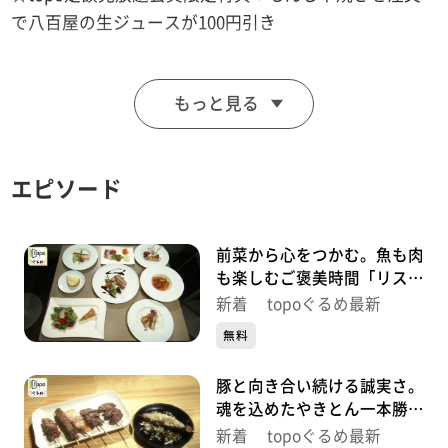
で八百屋の生ジュースが100円引き
■関西風お好み焼き 田よし
もっと見る
【住所】宮城県名取市大手町4-5-1
【電話番号】022-384-4046
【営業時間】11:00~16:00
エピソード
【定休日】火･水曜
♪ALL BECAUSE OF YOU ＰＵＦＦＹ
前菜から心をつかむ。魚も肉
も楽しむご褒美時間「リスト
ランテ キシネ」（青葉区本
※特典をご利用の際は、topoにログインをしてトップ
新着 topoぐるめ最新
町）#504【topoぐるめ】
画面をご注文の前にお店の方にお見せください。
無料
（トップ画面上部、ユーザ名と一緒に表示されている
豚と向き合い続ける誠実さ。
「定額見放題会員」を提示）
魂を込めたやきとん一本勝負
※紹介した店舗情報は変更している場合があります。
「やきとん魂」（青葉区国分
新着 topoぐるめ最新
※紹介した商品は取り扱いが終了している場合がありま