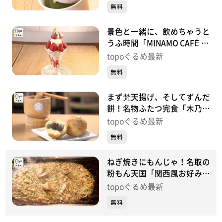
央）#411【topoぐるめ】
無料
景色と一緒に、飲めちゃうと
うふ時間「MINAMO CAFÉ by
yuriage」（名取市閖上中
topoぐるめ最新
央）#410【topoぐるめ】
無料
まず梵天揚げ、そしてずんだ
餅！名物ふたつ完食「木乃
幡･別品館」（名取市閖上中
topoぐるめ最新
央）＃409【topoぐるめ】
無料
ねぎ焼きにもんじゃ！名取の
粉もん天国「関西風お好み焼
き 田よし」（名取市大手
topoぐるめ最新
町）＃408【topoぐるめ】
無料