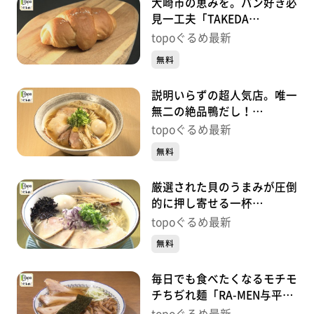
大崎市の恵みを。パン好き必
見一工夫「TAKEDA
BAKERY」（大崎市古川長岡
topoぐるめ最新
針輪野内）#465【topoぐる
無料
め】
説明いらずの超人気店。唯一
無二の絶品鴨だし！
「noodle shop arakawa」
topoぐるめ最新
（岩沼市中央）#464【topo
無料
ぐるめ】
厳選された貝のうまみが圧倒
的に押し寄せる一杯
「noodle shop nanairo」
topoぐるめ最新
（岩沼市末広）#463【topo
無料
ぐるめ】
毎日でも食べたくなるモチモ
チちぢれ麺「RA-MEN与平治
渡」（亘理町逢隈田沢早川）