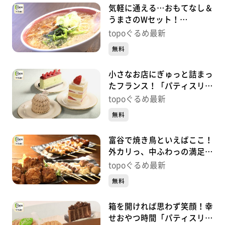
気軽に通える…おもてなし＆
うまさのWセット！
「OMOUMA麺堂」（富谷市
topoぐるめ最新
明石台）#424【topoぐる
無料
め】
小さなお店にぎゅっと詰まっ
たフランス！「パティスリー
レクリア」（富谷市日吉台）
topoぐるめ最新
#423【topoぐるめ】
無料
富谷で焼き鳥といえばここ！
外カリっ、中ふわっの満足の
一串！「翔家」（富谷市成
topoぐるめ最新
田）#422【topoぐるめ】
無料
箱を開ければ思わず笑顔！幸
せおやつ時間「パティスリー