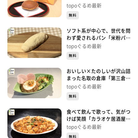
太楼 多賀城店」（多賀城市
topoぐるめ最新
桜木）#438【topoぐるめ】
無料
ソフト系が中心で、世代を問
わず愛されるパン「米粉パン
トゥット」（多賀城市留ケ
topoぐるめ最新
谷）#437【topoぐるめ】
無料
おいしい×たのしいが沢山詰
まった名取の倉庫「第三倉庫
el camino」（名取市植松新
topoぐるめ最新
橋）#436【topoぐるめ】
無料
食べて飲んで歌って、気がつ
けば笑顔「カラオケ居酒屋
KIMUCHIYA」（名取市大手
topoぐるめ最新
町）#435【topoぐるめ】
無料