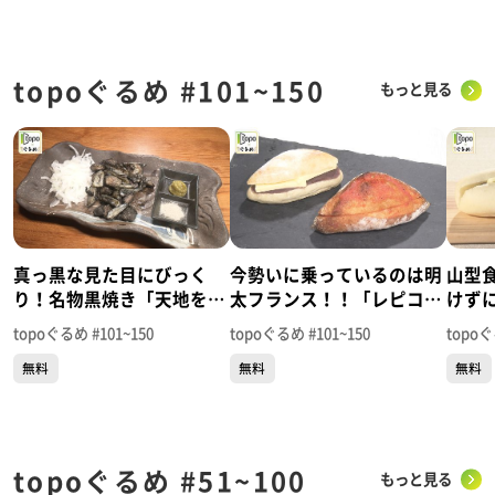
topoぐるめ #101~150
もっと見る
真っ黒な見た目にびっく
今勢いに乗っているのは明
山型
り！名物黒焼き「天地を喰
太フランス！！「レピコロ
けず
らふ 仙台浅草店」（青葉
レ」（太白区富沢西）＃
「は
topoぐるめ #101~150
topoぐるめ #101~150
topoぐ
区昭和町）＃150【topoぐ
149【topoぐるめ】
区沖野
無料
無料
無料
るめ】
め】
topoぐるめ #51~100
もっと見る