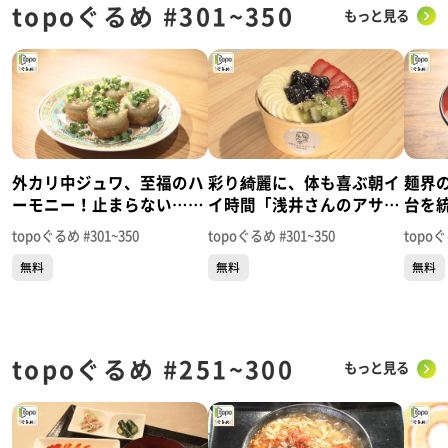
topoぐるめ #301~350
もっと見る
外カリ中ジュワ、至福のハ
彩り綺麗に、体も喜ぶ朝イ
麺界
ーモニー！止まらない…
イ時間「浅井さんのアサイ
台を
「髙橋と焼き小籠包」（青
ー仙台上杉通り店」（青葉
なり
topoぐるめ #301~350
topoぐるめ #301~350
topoぐ
葉区中央）＃350【topoぐ
区上杉）＃349【topoぐる
区中央
無料
無料
無料
るめ】
め】
め】
topoぐるめ #251~300
もっと見る