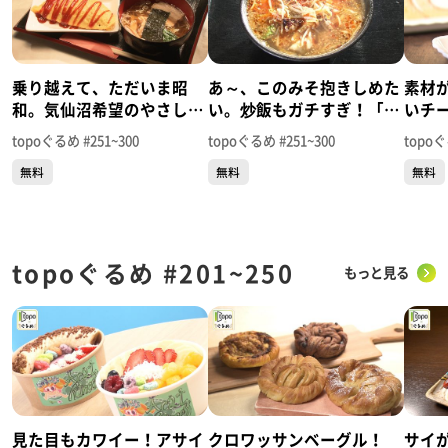
乗り越えて、ただいま昭
あ～、このみそ抱きしめた
素材
和。気仙沼希望のやさしい
い。炒飯もガチすぎ！「炎
いチ
味！「喫茶マンボ」（気仙
（ほむら）」（気仙沼市赤
「シ
topoぐるめ #251~300
topoぐるめ #251~300
topoぐ
沼市南町）＃300【topoぐ
岩石兜）＃299【topoぐる
市上田
無料
無料
無料
るめ】
め】
るめ
topoぐるめ #201~250
もっと見る
見た目もカワイー！アサイ
クロワッサンベーグル！
サイ