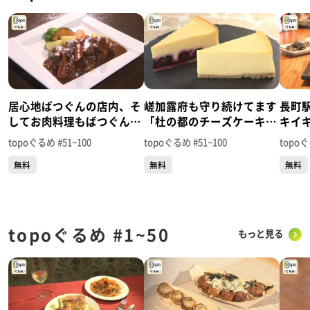
居心地ばつぐんの店内、そ
嵯加露府も守り続けてます
長町
してお肉料理もばつぐん！
「杜の都のチーズケーキ工
キイ
「MEINA」（若林区清水小
房 yuzuki」（太白区東大
Ｒ」
topoぐるめ #51~100
topoぐるめ #51~100
topoぐ
路）＃100【topoぐるめ】
野田）＃99【topoぐる
98【
無料
無料
無料
め】
topoぐるめ #1~50
もっと見る