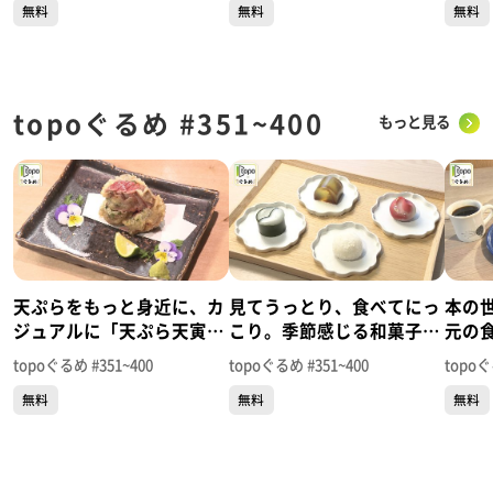
無料
無料
無料
め】
め】
るめ
topoぐるめ #351~400
もっと見る
天ぷらをもっと身近に、カ
見てうっとり、食べてにっ
本の
ジュアルに「天ぷら天寅
こり。季節感じる和菓子
元の
ヨドバシ仙台店」（宮城野
「和菓子まめいち」（青葉
ァル
topoぐるめ #351~400
topoぐるめ #351~400
topoぐ
区榴岡）＃400【topoぐる
区春日町）＃399【topoぐ
市増田
無料
無料
無料
め】
るめ】
め】