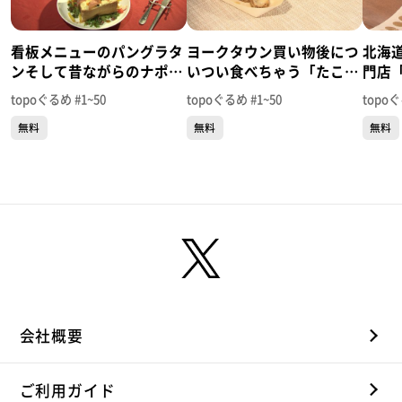
看板メニューのパングラタ
ヨークタウン買い物後につ
北海
ンそして昔ながらのナポ
いつい食べちゃう「たこ焼
門店「M
「WEST POINT」（青葉区
き海鮮焼きはまや」（若林
仙台
topoぐるめ #1~50
topoぐるめ #1~50
topoぐ
中央）＃50【topoぐる
区若林）＃49【topoぐる
と長町
無料
無料
無料
め】
め】
め】
会社概要
ご利用ガイド