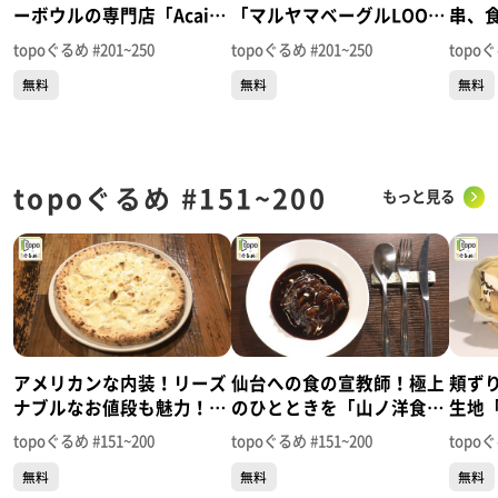
ーボウルの専門店「Acai
「マルヤマベーグルLOOP
串、
Princess仙台店」（青葉区
仙台愛宕橋駅前店」（若林
「や
topoぐるめ #201~250
topoぐるめ #201~250
topoぐ
一番町）＃250【topoぐる
区土樋）＃249【topoぐる
国分町
無料
無料
無料
め】
め】
め】
topoぐるめ #151~200
もっと見る
アメリカンな内装！リーズ
仙台への食の宣教師！極上
頬ず
ナブルなお値段も魅力！
のひとときを「山ノ洋食屋
生地
「Pizza&cafe Bird」（若
ざびえる」（青葉区川内三
PAT
topoぐるめ #151~200
topoぐるめ #151~200
topoぐ
林区新寺）＃200【topoぐ
十人町）＃199【topoぐる
野）＃
無料
無料
無料
るめ】
め】