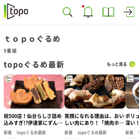
ｔｏｐｏぐるめ
9番組
topoぐるめ最新
もっと見る
祝500店！仙台らしさ詰め
笑顔になれる理由は、おい
ボリ
込みすぎ!?伊達家にずんだ
しい肉にあり！「焼肉ホル
深い
「ちゅんちゅん堂」（青葉
モン 呵呵大笑」（青葉区
徳中
新着 topoぐるめ最新
新着 topoぐるめ最新
新着 
区川内）#500【topoぐる
国分町）#499【topoぐる
葉区大