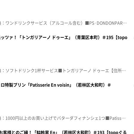
☆topo定額見放題会員限定特典：ワンドリンクサービス（アルコール含む）■PS·DONDONPARK （ピーエスドンドンパーク）【住所】宮城県仙台市青葉区木町通2-5-22【電話番号】022-346-6658【営業時間】ショップ 10:00～22:00 ／ 飲食 ランチ11:00～15:00 ディナー17:00～21:00 （LO20:30）【定休日】無休♪ギザギザハートの子守唄 チェッカーズ※特典をご利用の際は、topoにログインをしてトップ画面をご注文の前にお店の方にお見せください。（トップ画面上部、ユーザ名と一緒に表示されている「定額見放題会員」を提示）※紹介した店舗情報は変更している場合があります。※紹介した商品は取り扱いが終了している場合があります。番組HP（https://www.khb-tv.co.jp/topogurume/）
ツァ！「トンガリアーノ ドゥーエ」（青葉区本町）＃195【topo
☆topo定額見放題会員限定特典：ソフトドリンク1杯サービス■トンガリアーノ ドゥーエ【住所】仙台市青葉区本町2-12-25【電話番号】022-290-2210【営業時間】月、水～土、祝前日: 11:30～14:00 17:00～23:00 ※日、祝日21:00まで 【定休日】火曜日♪ＳＷＥＥＴ ＭＥＭＯＲＩＥＳ 松田聖子※特典をご利用の際は、topoにログインをしてトップ画面をご注文の前にお店の方にお見せください。（トップ画面上部、ユーザ名と一緒に表示されている「定額見放題会員」を提示）※紹介した店舗情報は変更している場合があります。※紹介した商品は取り扱いが終了している場合があります。番組HP（https://www.khb-tv.co.jp/topogurume/）
プリン「Patisserie En voisin」（若林区大和町）＃
☆topo定額見放題会員限定特典：1000円以上のお買い上げでバターダフィナンシェ1つ■Patisserie En voisin【住所】宮城県仙台市若林区大和町5-17-20【電話番号】022-788-0227【営業時間】10:00～19:00【定休日】不定休♪ありがとう いきものがかり※特典をご利用の際は、topoにログインをしてトップ画面をご注文の前にお店の方にお見せください。（トップ画面上部、ユーザ名と一緒に表示されている「定額見放題会員」を提示）※紹介した店舗情報は変更している場合があります。※紹介した商品は取り扱いが終了している場合があります。番組HP（https://www.khb-tv.co.jp/topogurume/）
客様とのご縁！「饂飩家 En」（若林区大和町）＃193【topoぐる