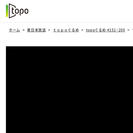
ホーム
東日本放送
ｔｏｐｏぐるめ
topoぐるめ #151~200