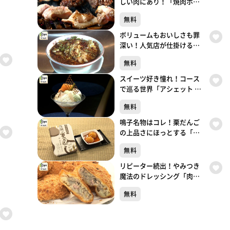
しい肉にあり！「焼肉ホル
モン 呵呵大笑」（青葉区国
無料
分町）#499【topoぐるめ】
ボリュームもおいしさも罪
深い！人気店が仕掛ける背
徳中華「ガリデブ2」（青葉
無料
区大町）#498【topoぐる
め】
スイーツ好き憧れ！コース
で巡る世界「アシェット デ
セール エトネ」（青葉区国
無料
分町）#497【topoぐるめ】
鳴子名物はコレ！栗だんご
の上品さにほっとする「餅
処 深瀬」（大崎市鳴子温泉
無料
湯元）#496【topoぐるめ】
リピーター続出！やみつき
魔法のドレッシング「肉の
しばさき」（大崎市鳴子温
無料
泉湯元）#495【topoぐる
め】