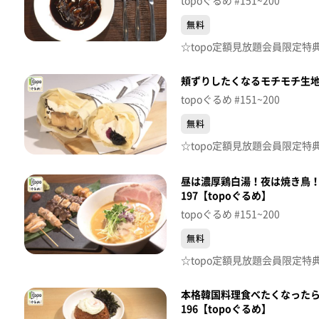
topoぐるめ #151~200
無料
頬ずりしたくなるモチモチ生地「
topoぐるめ #151~200
無料
昼は濃厚鶏白湯！夜は焼き鳥！「
197【topoぐるめ】
topoぐるめ #151~200
無料
本格韓国料理食べたくなったらド
196【topoぐるめ】