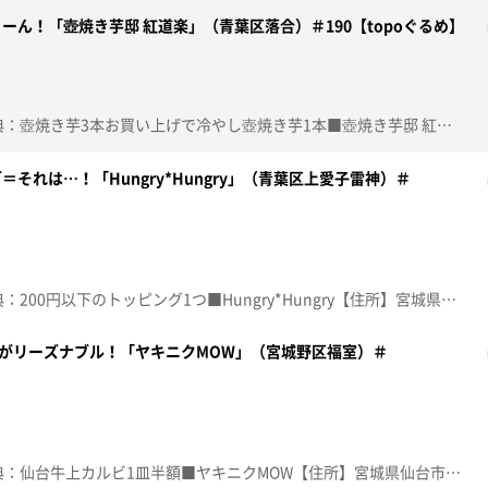
ん！「壺焼き芋邸 紅道楽」（青葉区落合）＃190【topoぐるめ】
☆topo定額見放題会員限定特典：壺焼き芋3本お買い上げで冷やし壺焼き芋1本■壺焼き芋邸 紅道楽【住所】宮城県仙台市青葉区落合1-17-25【電話番号】022-724-7479【営業時間】13:00～19:00（無くなり次第終了）【定休日】火曜♪風の日 ＥＬＬＥＧＡＲＤＥＮ※特典をご利用の際は、topoにログインをしてトップ画面をご注文の前にお店の方にお見せください。（トップ画面上部、ユーザ名と一緒に表示されている「定額見放題会員」を提示）※紹介した店舗情報は変更している場合があります。※紹介した商品は取り扱いが終了している場合があります。番組HP（https://www.khb-tv.co.jp/topogurume/）
それは…！「Hungry*Hungry」（青葉区上愛子雷神）＃
☆topo定額見放題会員限定特典：200円以下のトッピング1つ■Hungry*Hungry【住所】宮城県仙台市青葉区上愛子雷神５-35【電話番号】022-392-3373【営業時間】11:00～21:30 (LO.21:00)【定休日】不定休♪元気を出して 島谷ひとみ※特典をご利用の際は、topoにログインをしてトップ画面をご注文の前にお店の方にお見せください。（トップ画面上部、ユーザ名と一緒に表示されている「定額見放題会員」を提示）※紹介した店舗情報は変更している場合があります。※紹介した商品は取り扱いが終了している場合があります。番組HP（https://www.khb-tv.co.jp/topogurume/）
肉がリーズナブル！「ヤキニクMOW」（宮城野区福室）＃
☆topo定額見放題会員限定特典：仙台牛上カルビ1皿半額■ヤキニクMOW【住所】宮城県仙台市宮城野区福室2-6-20 2階【電話番号】022-781-7737【営業時間】11:00～14:00 18:00～22:30【定休日】不定休♪サムライハート（ＳＯＭＥ ＬＩＫＥ ＩＴ ＨＯＴ！！） ＳＰＹＡＩＲ※特典をご利用の際は、topoにログインをしてトップ画面をご注文の前にお店の方にお見せください。（トップ画面上部、ユーザ名と一緒に表示されている「定額見放題会員」を提示）※紹介した店舗情報は変更している場合があります。※紹介した商品は取り扱いが終了している場合があります。番組HP（https://www.khb-tv.co.jp/topogurume/）