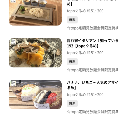
め】
topoぐるめ #151~200
無料
隠れ家イタリアン！知っているあ
192【topoぐるめ】
topoぐるめ #151~200
無料
バナナ、いちご…人気のアサイー
るめ】
topoぐるめ #151~200
無料