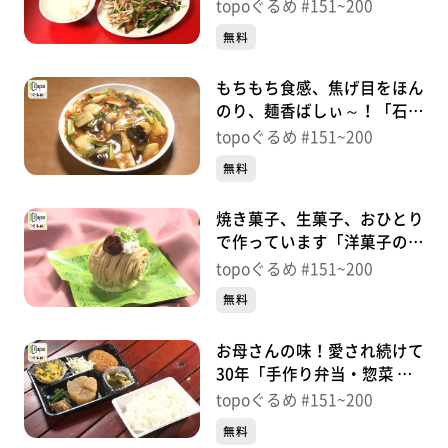
橋」（富谷市鷹乃杜）＃
topoぐるめ #151~200
175【topoぐるめ】
無料
もちもち食感、焦げ目をほん
のり、麺香ばしぃ～！「石井
屋」（泉区七北田大沢柏）＃
topoぐるめ #151~200
174【topoぐるめ】
無料
焼き菓子、生菓子、おひとり
で作っています「洋菓子の店
ルピナス」（若林区沖野）＃
topoぐるめ #151~200
173【topoぐるめ】
無料
お母さんの味！愛され続けて
30年「手作り弁当・惣菜 み
つわ家」（若林区荒町）＃
topoぐるめ #151~200
172【topoぐるめ】
無料