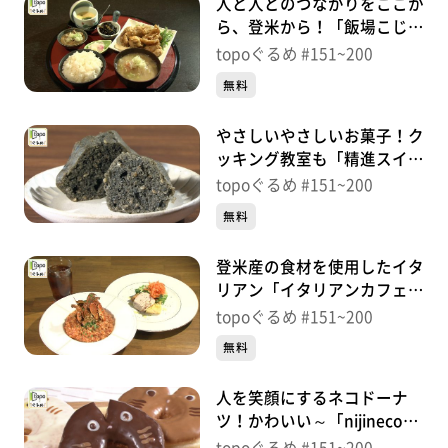
人と人とのつながりをここか
ら、登米から！「飯場こじ
か」（登米市中田町）＃
topoぐるめ #151~200
161【topoぐるめ】
無料
やさしいやさしいお菓子！ク
ッキング教室も「精進スイー
ツ 結び」（登米市中田町）
topoぐるめ #151~200
＃160【topoぐるめ】
無料
登米産の食材を使用したイタ
リアン「イタリアンカフェ
Beato」（登米市迫町）＃
topoぐるめ #151~200
159【topoぐるめ】
無料
人を笑顔にするネコドーナ
ツ！かわいい～「nijinecoド
ーナツ」（太白区東中田）＃