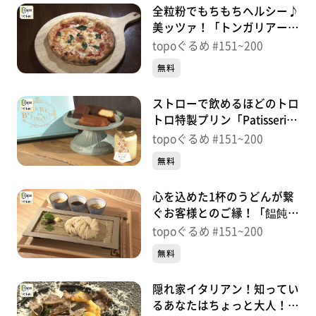
全粒粉でもちもちヘルシー♪
美ッツァ！「トンガリアーノ
ドゥーエ」（青葉区本町）＃
topoぐるめ #151~200
195【topoぐるめ】
無料
ストローで飲めるほどのトロ
トロ特製プリン「Patisserie
En voisin」（若林区大和
topoぐるめ #151~200
町）＃194【topoぐるめ】
無料
心を込めた1杯のうどんが繋
ぐお客様とのご縁！「饂飩家
En」（若林区大和町）＃
topoぐるめ #151~200
193【topoぐるめ】
無料
隠れ家イタリアン！知ってい
るあなたはちょっと大人！？