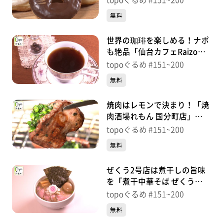
topoぐるめ #151~200
158【topoぐるめ】
無料
世界の珈琲を楽しめる！ナポ
も絶品「仙台カフェRaizo」
（太白区中田）＃157【topo
topoぐるめ #151~200
ぐるめ】
無料
焼肉はレモンで決まり！「焼
肉酒場れもん 国分町店」
（青葉区国分町）＃
topoぐるめ #151~200
156【topoぐるめ】
無料
ぜくう2号店は煮干しの旨味
を「煮干中華そば ぜくう」
（青葉区春日町）＃
topoぐるめ #151~200
155【topoぐるめ】
無料