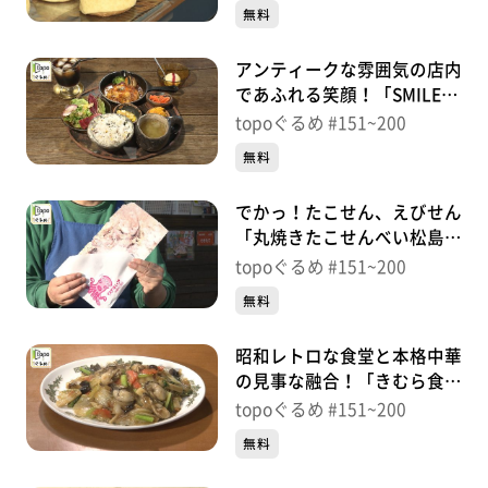
182【topoぐるめ】
無料
アンティークな雰囲気の店内
であふれる笑顔！「SMILE
MARKET」（石巻市南中里）
topoぐるめ #151~200
＃181【topoぐるめ】
無料
でかっ！たこせん、えびせん
「丸焼きたこせんべい松島東
北本店」（松島町松島町内）
topoぐるめ #151~200
＃180【topoぐるめ】
無料
昭和レトロな食堂と本格中華
の見事な融合！「きむら食
堂」（松島町高城町）＃
topoぐるめ #151~200
179【topoぐるめ】
無料