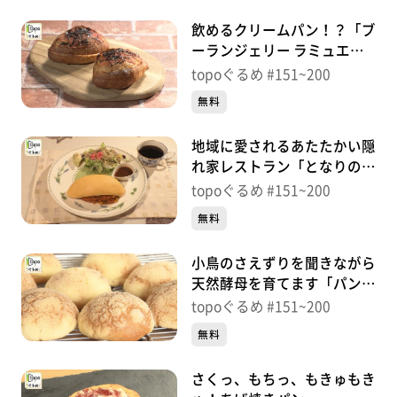
飲めるクリームパン！？「ブ
ーランジェリー ラミュエー
ル」（若林区なないろの里）
topoぐるめ #151~200
＃171【topoぐるめ】
無料
地域に愛されるあたたかい隠
れ家レストラン「となりのれ
すとらん」（宮城野区新田）
topoぐるめ #151~200
＃170【topoぐるめ
無料
小鳥のさえずりを聞きながら
天然酵母を育てます「パンの
森 クララ」（宮城野区枡
topoぐるめ #151~200
江）＃169【topoぐるめ】
無料
さくっ、もちっ、もきゅもき