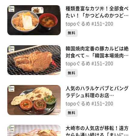
種類豊富なカツ丼！全部食べ
たい！「かつどんのかつどん
家」（青葉区大手町）＃
topoぐるめ #151~200
154【topoぐるめ】
無料
韓国焼肉定番の豚カルビは絶
対食べて～「韓国本場焼肉ハ
ルバン」（青葉区国分町）＃
topoぐるめ #151~200
153【topoぐるめ】
無料
人気のハラルケバブとバング
ラデシュ料理のお店
「ZAHEEN DINE」（青葉区
topoぐるめ #151~200
五橋）＃152【topoぐるめ】
無料
大崎市の人気店が移転！遠方
からも通い続ける「まいにち