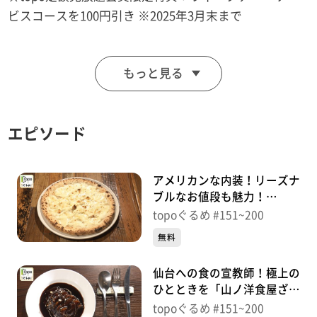
ビスコースを100円引き ※2025年3月末まで
■SOZAIYA 味六亭
もっと見る
【住所】宮城県石巻市大街道西1-14-92
【電話番号】0225-96-9595
【営業時間】11:00～14:00/17:00～19:30
エピソード
【定休日】日曜
♪ポコポンペコーリャ ＮＥＷＳ
アメリカンな内装！リーズナ
ブルなお値段も魅力！
「Pizza&cafe Bird」（若林
※特典をご利用の際は、topoにログインをしてトップ
topoぐるめ #151~200
区新寺）＃200【topoぐる
画面をご注文の前にお店の方にお見せください。
無料
め】
（トップ画面上部、ユーザ名と一緒に表示されている
仙台への食の宣教師！極上の
「定額見放題会員」を提示）
ひとときを「山ノ洋食屋ざび
※紹介した店舗情報は変更している場合があります。
える」（青葉区川内三十人
topoぐるめ #151~200
※紹介した商品は取り扱いが終了している場合がありま