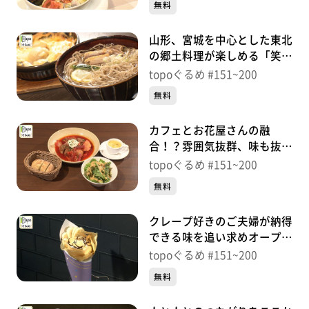
無料
山形、宮城を中心とした東北
の郷土料理が楽しめる「笑美
酔」（青葉区国分町）＃
topoぐるめ #151~200
164【topoぐるめ】
無料
カフェとお花屋さんの融
合！？雰囲気抜群、味も抜
群！「L’UTOPIE」（青葉区
topoぐるめ #151~200
春日町）＃163【topoぐる
無料
め】
クレープ好きのご夫婦が納得
できる味を追い求めオープ
ン！「Riyan」（登米市南方
topoぐるめ #151~200
町）＃162【topoぐるめ】
無料