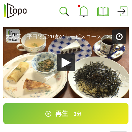
大人気！平日限定20食のサービスコース「SOZAIYA 味六亭」（石巻市大街道西）＃184【topoぐるめ】
再生
2
分