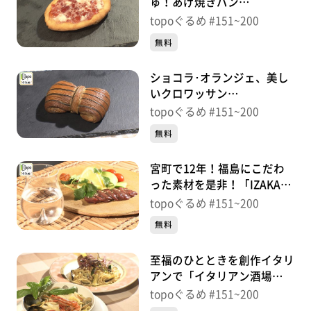
ゅ！あげ焼きパン
「Coccole」（宮城野区東仙
topoぐるめ #151~200
台）＃168【topoぐるめ】
無料
ショコラ･オランジェ、美し
いクロワッサン
「Boulangerie Azur」（宮城
topoぐるめ #151~200
野区岩切洞ノ口）＃
無料
167【topoぐるめ】
宮町で12年！福島にこだわ
った素材を是非！「IZAKAYA
仁」（青葉区宮町）＃
topoぐるめ #151~200
166【topoぐるめ】
無料
至福のひとときを創作イタリ
アンで「イタリアン酒場
TOTTI」（青葉区一番町）＃
topoぐるめ #151~200
165【topoぐるめ】