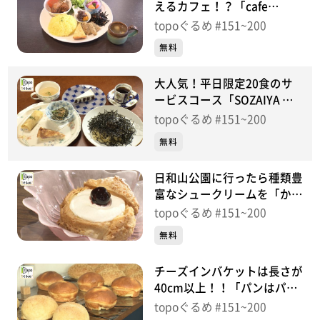
えるカフェ！？「cafe
cocco」（宮城野区田子）＃
topoぐるめ #151~200
185【topoぐるめ】
無料
大人気！平日限定20食のサ
ービスコース「SOZAIYA 味
六亭」（石巻市大街道西）＃
topoぐるめ #151~200
184【topoぐるめ】
無料
日和山公園に行ったら種類豊
富なシュークリームを「かざ
みどり」（石巻市日和が丘）
topoぐるめ #151~200
＃183【topoぐるめ】
無料
チーズインバケットは長さが
40cm以上！！「パンはパン
でも…」（石巻市中央）＃
topoぐるめ #151~200