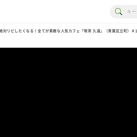
絶対リピしたくなる！全てが素敵な人気カフェ「喫茶 久遠」（青葉区立町）＃14