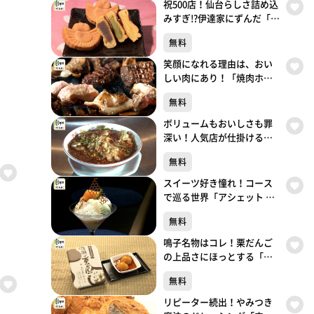
祝500店！仙台らしさ詰め込
みすぎ!?伊達家にずんだ「ち
ゅんちゅん堂」（青葉区川
無料
内）#500【topoぐるめ】
笑顔になれる理由は、おい
しい肉にあり！「焼肉ホル
モン 呵呵大笑」（青葉区国
無料
分町）#499【topoぐるめ】
ボリュームもおいしさも罪
深い！人気店が仕掛ける背
徳中華「ガリデブ2」（青葉
無料
区大町）#498【topoぐる
め】
スイーツ好き憧れ！コース
で巡る世界「アシェット デ
セール エトネ」（青葉区国
無料
分町）#497【topoぐるめ】
鳴子名物はコレ！栗だんご
の上品さにほっとする「餅
処 深瀬」（大崎市鳴子温泉
無料
湯元）#496【topoぐるめ】
リピーター続出！やみつき