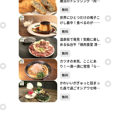
魔法のドレッシング「肉の
しばさき」（大崎市鳴子温
無料
泉湯元）#495【topoぐる
め】
世界にひとつだけの鳴子こ
けし最中！食べるのが…
「cafe gutto」（大崎市鳴子
無料
温泉湯元）#494【topoぐる
め】
温泉街で発見！気軽に楽し
める仙台牛「焼肉食堂 清和
鳴子店」（大崎市鳴子温泉
無料
湯元）#493【topoぐるめ】
カツオの本気、ここにあ
り！一滴一滴に覚悟「らぁ
めん鰹の本気 愛子店」（青
無料
葉区栗生）#492【topoぐる
め】
かわいいがぎゅっと詰まっ
た森で過ごすシアワセ時間
「TOTO’S CAFÉ」（青葉区
無料
一番町）#491【topoぐる
め】