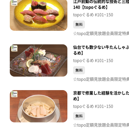
江戸前鮨の伝統的な技術と三陸
140【topoぐるめ】
topoぐるめ #101~150
無料
仙台でも数少ない牛たんしゃぶし
るめ】
topoぐるめ #101~150
無料
京都で修業した経験を活かした
め】
topoぐるめ #101~150
無料