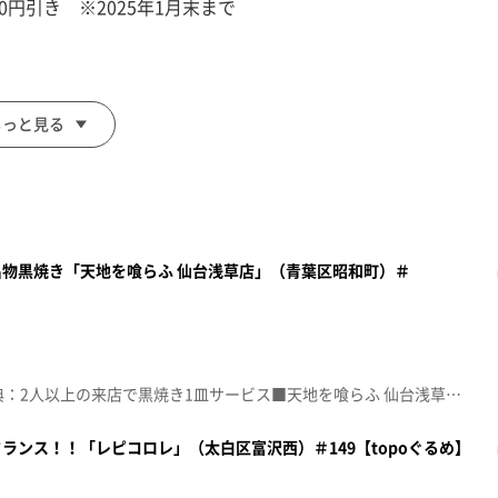
0円引き ※2025年1月末まで
もっと見る
物黒焼き「天地を喰らふ 仙台浅草店」（青葉区昭和町）＃
面をご注文の前にお店の方にお見せください。
額見放題会員」を提示）
。
☆topo定額見放題会員限定特典：2人以上の来店で黒焼き1皿サービス■天地を喰らふ 仙台浅草店【住所】宮城県仙台市青葉区昭和町5-56【電話番号】090-3641-3145【営業時間】18:00～0:00【定休日】火曜♪一斉ノ喝采 ＬｉＳＡ※特典をご利用の際は、topoにログインをしてトップ画面をご注文の前にお店の方にお見せください。（トップ画面上部、ユーザ名と一緒に表示されている「定額見放題会員」を提示）※紹介した店舗情報は変更している場合があります。※紹介した商品は取り扱いが終了している場合があります。番組HP（https://www.khb-tv.co.jp/topogurume/）
ランス！！「レピコロレ」（太白区富沢西）＃149【topoぐるめ】