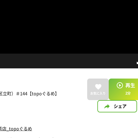
再生
町）＃144【topoぐるめ】
2
分
お気に入り
シェア
店_topoぐるめ