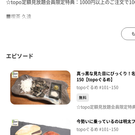
☆topo定額見放題会員限定特典：1000円以上のご注文で10
■喫茶 久遠
【住所】宮城県仙台市青葉区立町4-12 朝日プラザ立町101
【電話番号】090-5195-3373
【営業時間】11:00～18:00(金曜は20:30まで)
【定休日】無し
エピソード
♪青い栞 Ｇａｌｉｌｅｏ Ｇａｌｉｌｅｉ
真っ黒な見た目にびっくり！名
※特典をご利用の際は、topoにログインをしてトップ画
150【topoぐるめ】
（トップ画面上部、ユーザ名と一緒に表示されている「定
topoぐるめ #101~150
※紹介した店舗情報は変更している場合があります。
※紹介した商品は取り扱いが終了している場合があります
無料
番組HP（https://www.khb-tv.co.jp/topogurume/）
今勢いに乗っているのは明太フ
topoぐるめ #101~150