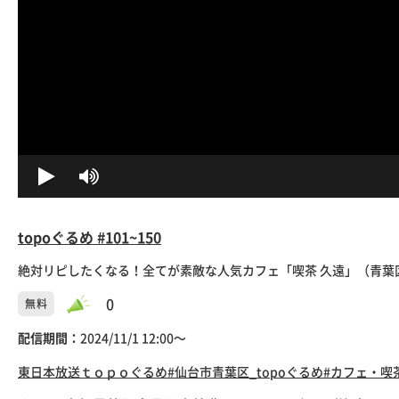
topoぐるめ #101~150
絶対リピしたくなる！全てが素敵な人気カフェ「喫茶 久遠」（青葉区立
0
無料
配信期間：
2024/11/1 12:00〜
東日本放送
ｔｏｐｏぐるめ
#仙台市青葉区_topoぐるめ
#カフェ・喫茶