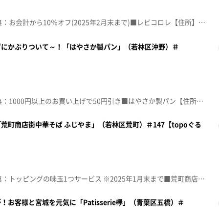
☆topo定額見放題会員限定特典：お会計から10％オフ(2025年2月末まで)■レピコロレ【住所】宮城県仙台市太白区富沢西3-3-19【電話番号】022-290-1335【営業時間】7:30～18:00【定休日】日曜・第3月曜♪これが私の生きる道 ＰＵＦＦＹ※特典をご利用の際は、topoにログインをしてトップ画面をご注文の前にお店の方にお見せください。（トップ画面上部、ユーザ名と一緒に表示されている「定額見放題会員」を提示）※紹介した店舗情報は変更している場合があります。※紹介した商品は取り扱いが終了している場合があります。番組HP（https://www.khb-tv.co.jp/topogurume/）
ずにかぶりついて～！「はやさか製パン」（若林区沖野）＃
☆topo定額見放題会員限定特典：1000円以上のお買い上げで50円引き■はやさか製パン【住所】宮城県仙台市若林区沖野2-1-70【電話番号】022-775-9162【営業時間】9:30～18:00【定休日】日・月曜・祝日♪ＨＥＬＬＯ，ＡＧＡＩＮ～昔からある場所～ ＭＹ ＬＩＴＴＬＥ ＬＯＶＥＲ※特典をご利用の際は、topoにログインをしてトップ画面をご注文の前にお店の方にお見せください。（トップ画面上部、ユーザ名と一緒に表示されている「定額見放題会員」を提示）※紹介した店舗情報は変更している場合があります。※紹介した商品は取り扱いが終了している場合があります。番組HP（https://www.khb-tv.co.jp/topogurume/）
町商店街中華そば ふじやま」（若林区荒町）＃147【topoぐる
☆topo定額見放題会員限定特典：トッピングの味玉1つサービス ※2025年1月末まで■荒町商店街中華そば ふじやま【住所】宮城県仙台市若林区荒町171【電話番号】022-206-2162【営業時間】平日 11:00～14:00/17:30～20:30(LO.20:10) 土日祝 11:00～15:00【定休日】木曜♪シルエット ＫＡＮＡ－ＢＯＯＮ※特典をご利用の際は、topoにログインをしてトップ画面をご注文の前にお店の方にお見せください。（トップ画面上部、ユーザ名と一緒に表示されている「定額見放題会員」を提示）※紹介した店舗情報は変更している場合があります。※紹介した商品は取り扱いが終了している場合があります。番組HP（https://www.khb-tv.co.jp/topogurume/）
お客様と宮城を元気に「Patisserie欅」（青葉区五橋）＃