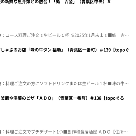
の新鮮な魚介類との融合！「鮨 𠮷金」（青葉区中央）＃
☆topo定額見放題会員限定特典：コース料理ご注文で生ビール１杯 ※2025年1月末まで■鮨 𠮷金【住所】宮城県仙台市青葉区中央3-6-12 仙台南町通ビル2階【電話番号】022-399-6378【営業時間】11:30～14:30 (L.O.14:00) 17:00～22:00 (L.O.21:00)【定休日】不定休♪ラブ・ストーリーは突然に 小田和正※特典をご利用の際は、topoにログインをしてトップ画面をご注文の前にお店の方にお見せください。（トップ画面上部、ユーザ名と一緒に表示されている「定額見放題会員」を提示）※紹介した店舗情報は変更している場合があります。※紹介した商品は取り扱いが終了している場合があります。番組HP（https://www.khb-tv.co.jp/topogurume/）
ゃぶのお店「味の牛タン 福助」（青葉区一番町）＃139【topoぐ
☆topo定額見放題会員限定特典：料理ご注文の方にソフトドリンクまたは生ビール１杯■味の牛タン 福助【住所】宮城県仙台市青葉区一番町4-3-22 一番町センタ―ビル地下1階【電話番号】022-265-9466【営業時間】11:30～14:30(LO.13:45 ) 17:00～23:00(LO.22:00) ※昼営業は土日のみ【定休日】月・火曜♪フレンズ レベッカ※特典をご利用の際は、topoにログインをしてトップ画面をご注文の前にお店の方にお見せください。（トップ画面上部、ユーザ名と一緒に表示されている「定額見放題会員」を提示）※紹介した店舗情報は変更している場合があります。※紹介した商品は取り扱いが終了している場合があります。番組HP（https://www.khb-tv.co.jp/topogurume/）
釜飯や湯葉のピザ「ＡＤＯ」（青葉区一番町）＃138【topoぐる
☆topo定額見放題会員限定特典：料理ご注文でプチデザート1つ■創作和食居酒屋 ＡＤＯ【住所】宮城県仙台市青葉区一番町2-6-16 シントウビル1階【電話番号】022-796-6585【営業時間】11:30～15:00/17:30～0:00【定休日】日曜♪ＡＭ１１：００ ＨＹ※特典をご利用の際は、topoにログインをしてトップ画面をご注文の前にお店の方にお見せください。（トップ画面上部、ユーザ名と一緒に表示されている「定額見放題会員」を提示）※紹介した店舗情報は変更している場合があります。※紹介した商品は取り扱いが終了している場合があります。番組HP（https://www.khb-tv.co.jp/topogurume/）