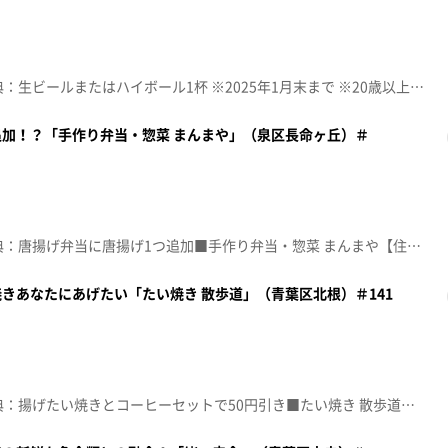
☆topo定額見放題会員限定特典：生ビールまたはハイボール1杯 ※2025年1月末まで ※20歳以上の方に限ります■金市朗 南町通店【住所】宮城県仙台市青葉区中央3-6-12 仙台南町通ビル3階【電話番号】022-797-5885【営業時間】17:00～23:00 (L.O.22:00)【定休日】なし♪ＤＡＮ ＤＡＮ心魅かれてく ＦＩＥＬＤ ＯＦ ＶＩＥＷ※特典をご利用の際は、topoにログインをしてトップ画面をご注文の前にお店の方にお見せください。（トップ画面上部、ユーザ名と一緒に表示されている「定額見放題会員」を提示）※紹介した店舗情報は変更している場合があります。※紹介した商品は取り扱いが終了している場合があります。番組HP（https://www.khb-tv.co.jp/topogurume/）
加！？「手作り弁当・惣菜 まんまや」（泉区長命ヶ丘）＃
☆topo定額見放題会員限定特典：唐揚げ弁当に唐揚げ1つ追加■手作り弁当・惣菜 まんまや【住所】宮城県仙台市泉区長命ヶ丘5-11-24【電話番号】080-6994-2605【営業時間】月～土11:00～22:00 日曜日17:00～22:00【定休日】水曜♪スピード 森口博子※特典をご利用の際は、topoにログインをしてトップ画面をご注文の前にお店の方にお見せください。（トップ画面上部、ユーザ名と一緒に表示されている「定額見放題会員」を提示）※紹介した店舗情報は変更している場合があります。※紹介した商品は取り扱いが終了している場合があります。番組HP（https://www.khb-tv.co.jp/topogurume/）
きあなたにあげたい「たい焼き 散歩道」（青葉区北根）＃141
☆topo定額見放題会員限定特典：揚げたい焼きとコーヒーセットで50円引き■たい焼き 散歩道【住所】宮城県仙台市青葉区北根1-16-5【電話番号】022-762-5341【営業時間】11:00～18:00【定休日】木曜♪初心ＬＯＶＥ なにわ男子※特典をご利用の際は、topoにログインをしてトップ画面をご注文の前にお店の方にお見せください。（トップ画面上部、ユーザ名と一緒に表示されている「定額見放題会員」を提示）※紹介した店舗情報は変更している場合があります。※紹介した商品は取り扱いが終了している場合があります。番組HP（https://www.khb-tv.co.jp/topogurume/）