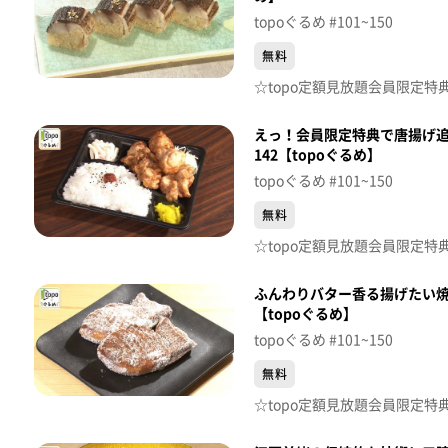
topoぐるめ #101~150
無料
えっ！会員限定特典で唐揚げ追
142【topoぐるめ】
topoぐるめ #101~150
無料
ふんわりバター香る揚げたい焼
【topoぐるめ】
topoぐるめ #101~150
無料