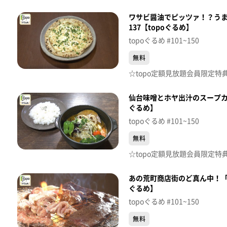
ワサビ醤油でピッツァ！？う
137【topoぐるめ】
topoぐるめ #101~150
無料
仙台味噌とホヤ出汁のスープカ
ぐるめ】
topoぐるめ #101~150
無料
あの荒町商店街のど真ん中！「ホ
ぐるめ】
topoぐるめ #101~150
無料