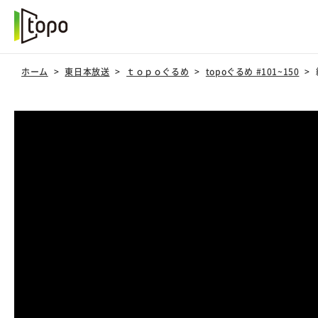
ホーム
東日本放送
ｔｏｐｏぐるめ
topoぐるめ #101~150