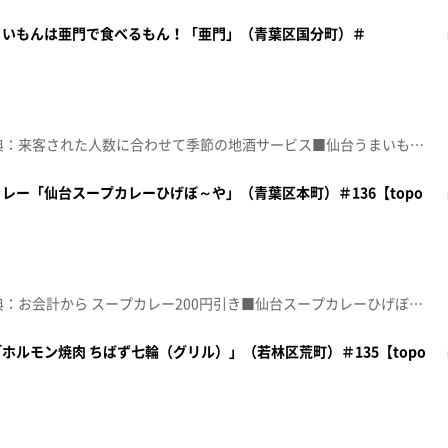
まいもんは亜門で食べるもん！「亜門」（青葉区国分町）＃
☆topo定額見放題会員限定特典：来客された人数に合わせて季節の地酒サービス■仙台うまいもん個室居酒屋 亜門 【住所】宮城県仙台市青葉区国分町２-１-３ エーラクフレンディアビル２階【電話番号】022-222-3008【営業時間】月～土曜・祝前日 17:00～24:00 /日・祝 17:00～23:00【定休日】元日♪カーテンコール 優里※特典をご利用の際は、topoにログインをしてトップ画面をご注文の前にお店の方にお見せください。（トップ画面上部、ユーザ名と一緒に表示されている「定額見放題会員」を提示）※紹介した店舗情報は変更している場合があります。※紹介した商品は取り扱いが終了している場合があります。番組HP（https://www.khb-tv.co.jp/topogurume/）
レー「仙台スープカレーひげぼ～や」（青葉区本町）＃136【topo
☆topo定額見放題会員限定特典：お会計から スープカレー200円引き■仙台スープカレーひげぼ~や【住所】宮城県仙台市青葉区本町2-16-15 ツルミヤ本町ビル地下1階【営業時間】11:00～14:00【定休日】水曜♪夢 ＴＨＥ ＢＬＵＥ ＨＥＡＲＴＳ※特典をご利用の際は、topoにログインをしてトップ画面をご注文の前にお店の方にお見せください。（トップ画面上部、ユーザ名と一緒に表示されている「定額見放題会員」を提示）※紹介した店舗情報は変更している場合があります。※紹介した商品は取り扱いが終了している場合があります。番組HP（https://www.khb-tv.co.jp/topogurume/）
ルモン焼肉 ちばず七輪（グリル）」（若林区荒町）＃135【topo