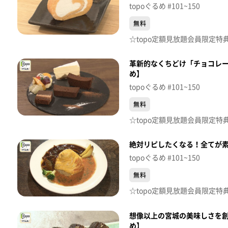
topoぐるめ #101~150
無料
革新的なくちどけ「チョコレートな
め】
topoぐるめ #101~150
無料
絶対リピしたくなる！全てが素敵
topoぐるめ #101~150
無料
想像以上の宮城の美味しさを創造
め】