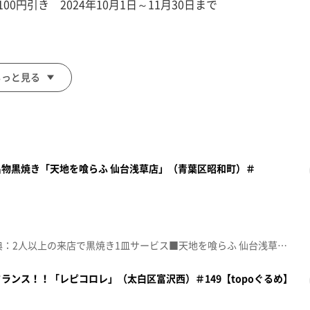
0円引き 2024年10月1日～11月30日まで
もっと見る
物黒焼き「天地を喰らふ 仙台浅草店」（青葉区昭和町）＃
面をご注文の前にお店の方にお見せください。
額見放題会員」を提示）
。
☆topo定額見放題会員限定特典：2人以上の来店で黒焼き1皿サービス■天地を喰らふ 仙台浅草店【住所】宮城県仙台市青葉区昭和町5-56【電話番号】090-3641-3145【営業時間】18:00～0:00【定休日】火曜♪一斉ノ喝采 ＬｉＳＡ※特典をご利用の際は、topoにログインをしてトップ画面をご注文の前にお店の方にお見せください。（トップ画面上部、ユーザ名と一緒に表示されている「定額見放題会員」を提示）※紹介した店舗情報は変更している場合があります。※紹介した商品は取り扱いが終了している場合があります。番組HP（https://www.khb-tv.co.jp/topogurume/）
ランス！！「レピコロレ」（太白区富沢西）＃149【topoぐるめ】