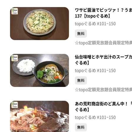
ワサビ醤油でピッツァ！？う
137【topoぐるめ】
topoぐるめ #101~150
無料
仙台味噌とホヤ出汁のスープカ
ぐるめ】
topoぐるめ #101~150
無料
あの荒町商店街のど真ん中！「ホ
ぐるめ】
topoぐるめ #101~150
無料