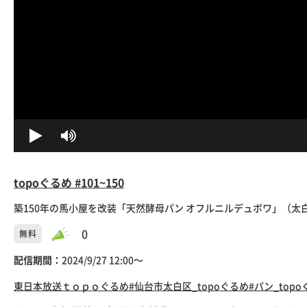
topoぐるめ #101~150
築150年の馬小屋を改装「天然酵母パン オフルニルデュボワ」（太白
0
無料
配信期間：
2024/9/27 12:00〜
東日本放送
ｔｏｐｏぐるめ
#仙台市太白区_topoぐるめ
#パン_top