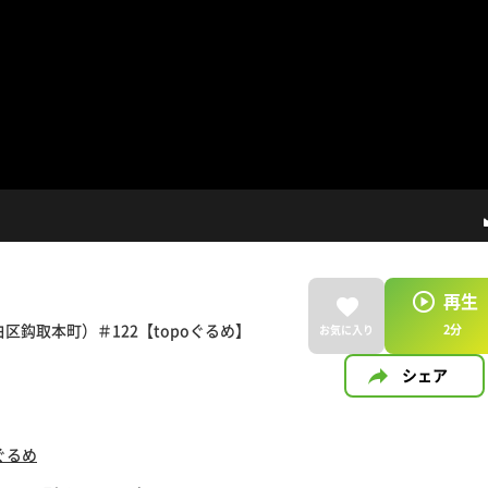
再生
区鈎取本町）＃122【topoぐるめ】
2
分
お気に入り
シェア
oぐるめ