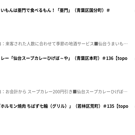
まいもんは亜門で食べるもん！「亜門」（青葉区国分町）＃
☆topo定額見放題会員限定特典：来客された人数に合わせて季節の地酒サービス■仙台うまいもん個室居酒屋 亜門 【住所】宮城県仙台市青葉区国分町２-１-３ エーラクフレンディアビル２階【電話番号】022-222-3008【営業時間】月～土曜・祝前日 17:00～24:00 /日・祝 17:00～23:00【定休日】元日♪カーテンコール 優里※特典をご利用の際は、topoにログインをしてトップ画面をご注文の前にお店の方にお見せください。（トップ画面上部、ユーザ名と一緒に表示されている「定額見放題会員」を提示）※紹介した店舗情報は変更している場合があります。※紹介した商品は取り扱いが終了している場合があります。番組HP（https://www.khb-tv.co.jp/topogurume/）
レー「仙台スープカレーひげぼ～や」（青葉区本町）＃136【topo
☆topo定額見放題会員限定特典：お会計から スープカレー200円引き■仙台スープカレーひげぼ~や【住所】宮城県仙台市青葉区本町2-16-15 ツルミヤ本町ビル地下1階【営業時間】11:00～14:00【定休日】水曜♪夢 ＴＨＥ ＢＬＵＥ ＨＥＡＲＴＳ※特典をご利用の際は、topoにログインをしてトップ画面をご注文の前にお店の方にお見せください。（トップ画面上部、ユーザ名と一緒に表示されている「定額見放題会員」を提示）※紹介した店舗情報は変更している場合があります。※紹介した商品は取り扱いが終了している場合があります。番組HP（https://www.khb-tv.co.jp/topogurume/）
ルモン焼肉 ちばず七輪（グリル）」（若林区荒町）＃135【topo