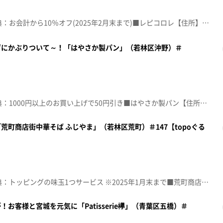
☆topo定額見放題会員限定特典：お会計から10％オフ(2025年2月末まで)■レピコロレ【住所】宮城県仙台市太白区富沢西3-3-19【電話番号】022-290-1335【営業時間】7:30～18:00【定休日】日曜・第3月曜♪これが私の生きる道 ＰＵＦＦＹ※特典をご利用の際は、topoにログインをしてトップ画面をご注文の前にお店の方にお見せください。（トップ画面上部、ユーザ名と一緒に表示されている「定額見放題会員」を提示）※紹介した店舗情報は変更している場合があります。※紹介した商品は取り扱いが終了している場合があります。番組HP（https://www.khb-tv.co.jp/topogurume/）
ずにかぶりついて～！「はやさか製パン」（若林区沖野）＃
☆topo定額見放題会員限定特典：1000円以上のお買い上げで50円引き■はやさか製パン【住所】宮城県仙台市若林区沖野2-1-70【電話番号】022-775-9162【営業時間】9:30～18:00【定休日】日・月曜・祝日♪ＨＥＬＬＯ，ＡＧＡＩＮ～昔からある場所～ ＭＹ ＬＩＴＴＬＥ ＬＯＶＥＲ※特典をご利用の際は、topoにログインをしてトップ画面をご注文の前にお店の方にお見せください。（トップ画面上部、ユーザ名と一緒に表示されている「定額見放題会員」を提示）※紹介した店舗情報は変更している場合があります。※紹介した商品は取り扱いが終了している場合があります。番組HP（https://www.khb-tv.co.jp/topogurume/）
町商店街中華そば ふじやま」（若林区荒町）＃147【topoぐる
☆topo定額見放題会員限定特典：トッピングの味玉1つサービス ※2025年1月末まで■荒町商店街中華そば ふじやま【住所】宮城県仙台市若林区荒町171【電話番号】022-206-2162【営業時間】平日 11:00～14:00/17:30～20:30(LO.20:10) 土日祝 11:00～15:00【定休日】木曜♪シルエット ＫＡＮＡ－ＢＯＯＮ※特典をご利用の際は、topoにログインをしてトップ画面をご注文の前にお店の方にお見せください。（トップ画面上部、ユーザ名と一緒に表示されている「定額見放題会員」を提示）※紹介した店舗情報は変更している場合があります。※紹介した商品は取り扱いが終了している場合があります。番組HP（https://www.khb-tv.co.jp/topogurume/）
お客様と宮城を元気に「Patisserie欅」（青葉区五橋）＃