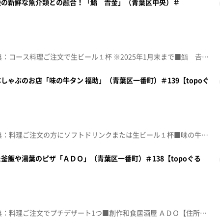
の新鮮な魚介類との融合！「鮨 𠮷金」（青葉区中央）＃
☆topo定額見放題会員限定特典：コース料理ご注文で生ビール１杯 ※2025年1月末まで■鮨 𠮷金【住所】宮城県仙台市青葉区中央3-6-12 仙台南町通ビル2階【電話番号】022-399-6378【営業時間】11:30～14:30 (L.O.14:00) 17:00～22:00 (L.O.21:00)【定休日】不定休♪ラブ・ストーリーは突然に 小田和正※特典をご利用の際は、topoにログインをしてトップ画面をご注文の前にお店の方にお見せください。（トップ画面上部、ユーザ名と一緒に表示されている「定額見放題会員」を提示）※紹介した店舗情報は変更している場合があります。※紹介した商品は取り扱いが終了している場合があります。番組HP（https://www.khb-tv.co.jp/topogurume/）
ゃぶのお店「味の牛タン 福助」（青葉区一番町）＃139【topoぐ
☆topo定額見放題会員限定特典：料理ご注文の方にソフトドリンクまたは生ビール１杯■味の牛タン 福助【住所】宮城県仙台市青葉区一番町4-3-22 一番町センタ―ビル地下1階【電話番号】022-265-9466【営業時間】11:30～14:30(LO.13:45 ) 17:00～23:00(LO.22:00) ※昼営業は土日のみ【定休日】月・火曜♪フレンズ レベッカ※特典をご利用の際は、topoにログインをしてトップ画面をご注文の前にお店の方にお見せください。（トップ画面上部、ユーザ名と一緒に表示されている「定額見放題会員」を提示）※紹介した店舗情報は変更している場合があります。※紹介した商品は取り扱いが終了している場合があります。番組HP（https://www.khb-tv.co.jp/topogurume/）
釜飯や湯葉のピザ「ＡＤＯ」（青葉区一番町）＃138【topoぐる
☆topo定額見放題会員限定特典：料理ご注文でプチデザート1つ■創作和食居酒屋 ＡＤＯ【住所】宮城県仙台市青葉区一番町2-6-16 シントウビル1階【電話番号】022-796-6585【営業時間】11:30～15:00/17:30～0:00【定休日】日曜♪ＡＭ１１：００ ＨＹ※特典をご利用の際は、topoにログインをしてトップ画面をご注文の前にお店の方にお見せください。（トップ画面上部、ユーザ名と一緒に表示されている「定額見放題会員」を提示）※紹介した店舗情報は変更している場合があります。※紹介した商品は取り扱いが終了している場合があります。番組HP（https://www.khb-tv.co.jp/topogurume/）