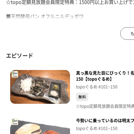
☆topo定額見放題会員限定特典：1500円以上お買い上げで10
■天然酵母パン オフルニルデュボワ
【住所】仙台市太白区鈎取本町1-17-21
【電話番号】022-399-6588
【営業時間】11:00～16:00
【定休日】月曜・火曜
エピソード
♪輝いた季節へ旅立とう 松田聖子
真っ黒な見た目にびっくり！名
※特典をご利用の際は、topoにログインをしてトップ画
150【topoぐるめ】
（トップ画面上部、ユーザ名と一緒に表示されている「定
topoぐるめ #101~150
※紹介した店舗情報は変更している場合があります。
※紹介した商品は取り扱いが終了している場合があります
無料
番組HP（https://www.khb-tv.co.jp/topogurume/）
今勢いに乗っているのは明太フ
topoぐるめ #101~150