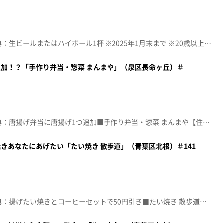
☆topo定額見放題会員限定特典：生ビールまたはハイボール1杯 ※2025年1月末まで ※20歳以上の方に限ります■金市朗 南町通店【住所】宮城県仙台市青葉区中央3-6-12 仙台南町通ビル3階【電話番号】022-797-5885【営業時間】17:00～23:00 (L.O.22:00)【定休日】なし♪ＤＡＮ ＤＡＮ心魅かれてく ＦＩＥＬＤ ＯＦ ＶＩＥＷ※特典をご利用の際は、topoにログインをしてトップ画面をご注文の前にお店の方にお見せください。（トップ画面上部、ユーザ名と一緒に表示されている「定額見放題会員」を提示）※紹介した店舗情報は変更している場合があります。※紹介した商品は取り扱いが終了している場合があります。番組HP（https://www.khb-tv.co.jp/topogurume/）
加！？「手作り弁当・惣菜 まんまや」（泉区長命ヶ丘）＃
☆topo定額見放題会員限定特典：唐揚げ弁当に唐揚げ1つ追加■手作り弁当・惣菜 まんまや【住所】宮城県仙台市泉区長命ヶ丘5-11-24【電話番号】080-6994-2605【営業時間】月～土11:00～22:00 日曜日17:00～22:00【定休日】水曜♪スピード 森口博子※特典をご利用の際は、topoにログインをしてトップ画面をご注文の前にお店の方にお見せください。（トップ画面上部、ユーザ名と一緒に表示されている「定額見放題会員」を提示）※紹介した店舗情報は変更している場合があります。※紹介した商品は取り扱いが終了している場合があります。番組HP（https://www.khb-tv.co.jp/topogurume/）
きあなたにあげたい「たい焼き 散歩道」（青葉区北根）＃141
☆topo定額見放題会員限定特典：揚げたい焼きとコーヒーセットで50円引き■たい焼き 散歩道【住所】宮城県仙台市青葉区北根1-16-5【電話番号】022-762-5341【営業時間】11:00～18:00【定休日】木曜♪初心ＬＯＶＥ なにわ男子※特典をご利用の際は、topoにログインをしてトップ画面をご注文の前にお店の方にお見せください。（トップ画面上部、ユーザ名と一緒に表示されている「定額見放題会員」を提示）※紹介した店舗情報は変更している場合があります。※紹介した商品は取り扱いが終了している場合があります。番組HP（https://www.khb-tv.co.jp/topogurume/）