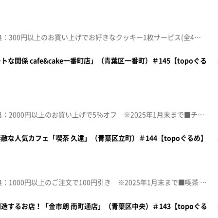
☆topo定額見放題会員限定特典：300円以上のお買い上げでお好きなクッキー1枚サービス(全4種類)■Patisserie欅【住所】宮城県仙台市青葉区五橋2-8-13【電話番号】022-797-0671【営業時間】平日 11:30～19:30 土日祝 9:30～17:30【定休日】水曜♪MAGIC MUSIC 木村カエラ※特典をご利用の際は、topoにログインをしてトップ画面をご注文の前にお店の方にお見せください。（トップ画面上部、ユーザ名と一緒に表示されている「定額見放題会員」を提示）※紹介した店舗情報は変更している場合があります。※紹介した商品は取り扱いが終了している場合があります。番組HP（https://www.khb-tv.co.jp/topogurume/）
関係 cafe&cake一番町店」（青葉区一番町）＃145【topoぐる
☆topo定額見放題会員限定特典：2000円以上のお買い上げで5％オフ ※2025年1月末まで■チョコレートな関係 cafe&cake一番町店【住所】宮城県仙台市青葉区一番町2-6-17 内々崎ビル2階【電話番号】022-302-5681【営業時間】平日 10:00～19:00 土日祝 10:00～18:00【定休日】不定休♪チョコレイト・ディスコ Ｐｅｒｆｕｍｅ※特典をご利用の際は、topoにログインをしてトップ画面をご注文の前にお店の方にお見せください。（トップ画面上部、ユーザ名と一緒に表示されている「定額見放題会員」を提示）※紹介した店舗情報は変更している場合があります。※紹介した商品は取り扱いが終了している場合があります。番組HP（https://www.khb-tv.co.jp/topogurume/）
な人気カフェ「喫茶 久遠」（青葉区立町）＃144【topoぐるめ】
☆topo定額見放題会員限定特典：1000円以上のご注文で100円引き ※2025年1月末まで■喫茶 久遠【住所】宮城県仙台市青葉区立町4-12 朝日プラザ立町101【電話番号】090-5195-3373【営業時間】11:00～18:00(金曜は20:30まで)【定休日】無し♪青い栞 Ｇａｌｉｌｅｏ Ｇａｌｉｌｅｉ※特典をご利用の際は、topoにログインをしてトップ画面をご注文の前にお店の方にお見せください。（トップ画面上部、ユーザ名と一緒に表示されている「定額見放題会員」を提示）※紹介した店舗情報は変更している場合があります。※紹介した商品は取り扱いが終了している場合があります。番組HP（https://www.khb-tv.co.jp/topogurume/）
するお店！「金市朗 南町通店」（青葉区中央）＃143【topoぐる