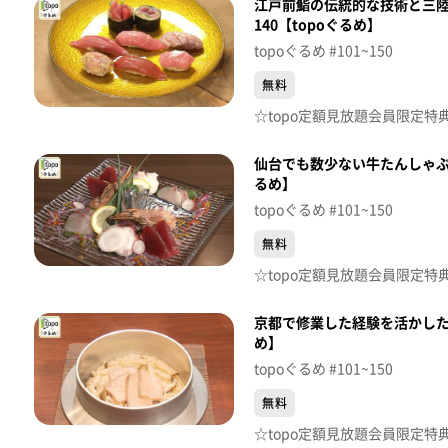
江戸前鮨の伝統的な技術と三陸
140【topoぐるめ】
topoぐるめ #101~150
無料
仙台でも数少ない牛たんしゃぶし
るめ】
topoぐるめ #101~150
無料
京都で修業した経験を活かした
め】
topoぐるめ #101~150
無料