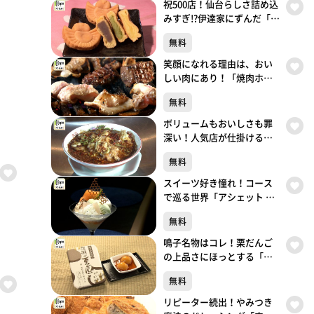
祝500店！仙台らしさ詰め込
みすぎ!?伊達家にずんだ「ち
ゅんちゅん堂」（青葉区川
無料
内）#500【topoぐるめ】
笑顔になれる理由は、おい
しい肉にあり！「焼肉ホル
モン 呵呵大笑」（青葉区国
無料
分町）#499【topoぐるめ】
ボリュームもおいしさも罪
深い！人気店が仕掛ける背
徳中華「ガリデブ2」（青葉
無料
区大町）#498【topoぐる
め】
スイーツ好き憧れ！コース
で巡る世界「アシェット デ
セール エトネ」（青葉区国
無料
分町）#497【topoぐるめ】
鳴子名物はコレ！栗だんご
の上品さにほっとする「餅
処 深瀬」（大崎市鳴子温泉
無料
湯元）#496【topoぐるめ】
リピーター続出！やみつき