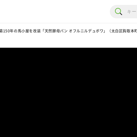
築150年の馬小屋を改装「天然酵母パン オフルニルデュボワ」（太白区鈎取本町）