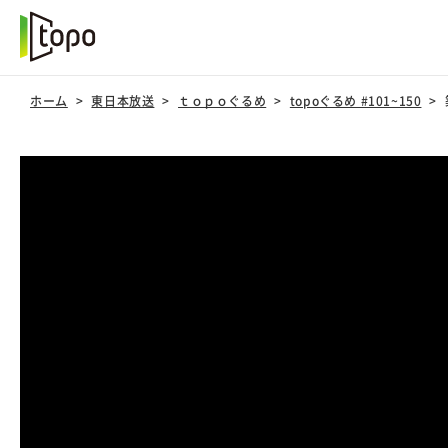
ホーム
東日本放送
ｔｏｐｏぐるめ
topoぐるめ #101~150