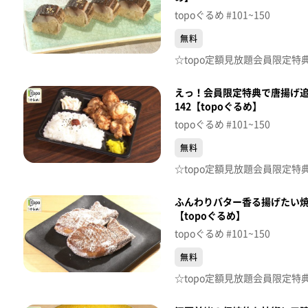
topoぐるめ #101~150
無料
えっ！会員限定特典で唐揚げ追
142【topoぐるめ】
topoぐるめ #101~150
無料
ふんわりバター香る揚げたい焼
【topoぐるめ】
topoぐるめ #101~150
無料