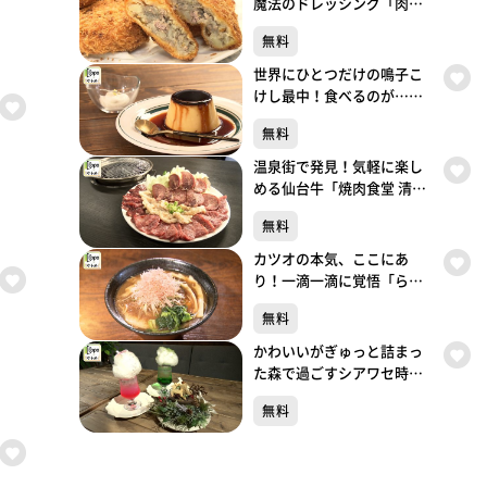
魔法のドレッシング「肉の
しばさき」（大崎市鳴子温
無料
泉湯元）#495【topoぐる
め】
世界にひとつだけの鳴子こ
けし最中！食べるのが…
「cafe gutto」（大崎市鳴子
無料
温泉湯元）#494【topoぐる
め】
温泉街で発見！気軽に楽し
める仙台牛「焼肉食堂 清和
鳴子店」（大崎市鳴子温泉
無料
湯元）#493【topoぐるめ】
カツオの本気、ここにあ
り！一滴一滴に覚悟「らぁ
めん鰹の本気 愛子店」（青
無料
葉区栗生）#492【topoぐる
め】
かわいいがぎゅっと詰まっ
た森で過ごすシアワセ時間
「TOTO’S CAFÉ」（青葉区
無料
一番町）#491【topoぐる
め】