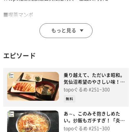
■喫茶マンボ
【住所】宮城県気仙沼市南町1-4-1
もっと見る
【電話番号】0226-23-0503
【営業時間】昼11:00~14:00 夜17:00~21:00
【定休日】月曜
エピソード
♪時代遅れのＲＯＣＫ’Ｎ’ＲＯＬＬ ＢＡＮＤ 桑田佳祐
乗り越えて、ただいま昭和。
※特典をご利用の際は、topoにログインをしてトップ
気仙沼希望のやさしい味！
「喫茶マンボ」（気仙沼市南
画面をご注文の前にお店の方にお見せください。
topoぐるめ #251~300
町）＃300【topoぐるめ】
（トップ画面上部、ユーザ名と一緒に表示されている
無料
「定額見放題会員」を提示）
あ～、このみそ抱きしめた
※紹介した店舗情報は変更している場合があります。
い。炒飯もガチすぎ！「炎
※紹介した商品は取り扱いが終了している場合がありま
（ほむら）」（気仙沼市赤岩
topoぐるめ #251~300
す。