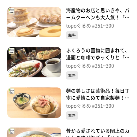
海産物のお店と思いきや、バ
ームクーヘンも大人気！「丸
荒」（南三陸町歌津伊里前）
topoぐるめ #251~300
＃271【topoぐるめ】
無料
ふくろうの置物に囲まれて、
漫画と珈琲でゆっくりと「ふ
くろうの杜」（太白区長町）
topoぐるめ #251~300
＃270【topoぐるめ】
無料
麺の美しさは芸術品！毎日丁
寧に愛情こめて自家製麺！
「水原製麺」（青葉区一番
topoぐるめ #251~300
町）＃269【topoぐるめ】
無料
昔から愛されている閖上のカ