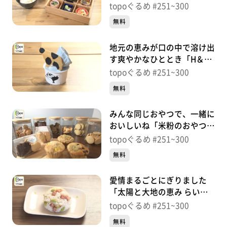
「107kitchen紗乃音」（東
topoぐるめ #251~300
松島市野蒜ケ丘）＃
無料
292【topoぐるめ】
地元の恵みが口の中で溶け出
す爽やかなひととき「H＆H
Labo」（東松島市野蒜ケ
topoぐるめ #251~300
丘）＃291【topoぐるめ】
無料
みんな同じおやつで、一緒に
おいしいね「米粉のおやつ
366」（東松島市大曲堰の内
topoぐるめ #251~300
南）＃290【topoぐるめ】
無料
愛情まるごとにぎりました
「太陽と大地の恵み らいす
ぼーる！」（東松島市矢本大
topoぐるめ #251~300
溜）＃289【topoぐるめ】
無料