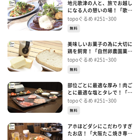
地元歌津の人と、旅でお越し
になる人の憩いの場！「歌旅
人」（南三陸町歌津伊里前）
topoぐるめ #251~300
＃278【topoぐるめ】
無料
美味しいお菓子の為に大切に
鶏を飼育！「自然卵農園菓子
工房」（南三陸町歌津伊里
topoぐるめ #251~300
前）＃277【topoぐるめ】
無料
部位ごとに最適な厚み！肉ご
とに最適な塩とタレで！「焼
肉 星」（太白区あすと長
topoぐるめ #251~300
町）＃276【topoぐるめ】
無料
アホほどダシにこだわりすぎ
たお店！「大阪たこ焼き専門