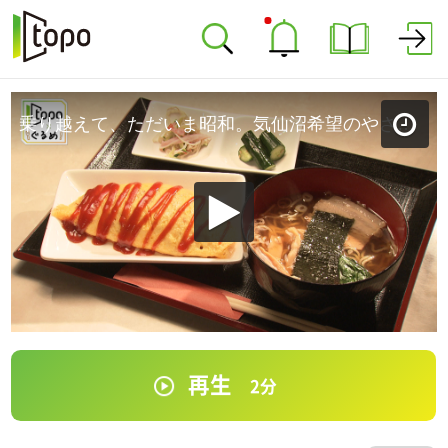
乗り越えて、ただいま昭和。気仙沼希望のやさしい味！「喫茶マンボ」（気仙沼市南町）＃300【topoぐるめ】
再生
2
分