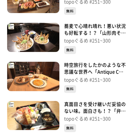
店 笑亭屋」（青葉区国分
topoぐるめ #251~300
町）＃275【topoぐるめ】
無料
蕎麦で心晴れ晴れ！悪い状況
も好転する！？「山形肉そば
雨カ天晴」（青葉区春日町）
topoぐるめ #251~300
＃274【topoぐるめ】
無料
時空旅行をしたかのような不
思議な世界へ「Antique Cafe
OLDTIME」（多賀城市高
topoぐるめ #251~300
崎）＃273【topoぐるめ】
無料
真面目さを受け継いだ妥協の
ない味。面白さも！？「弁慶
鮨」（南三陸町志津川五日
topoぐるめ #251~300
町）＃272【topoぐるめ】
無料