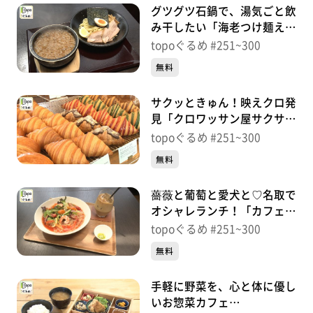
グツグツ石鍋で、湯気ごと飲
み干したい「海老つけ麺えん
名取店」（名取市植松入生）
topoぐるめ #251~300
＃295【topoぐるめ】
無料
サクッときゅん！映えクロ発
見「クロワッサン屋サクサク
名取店」（名取市植松入生）
topoぐるめ #251~300
＃294【topoぐるめ】
無料
薔薇と葡萄と愛犬と♡名取で
オシャレランチ！「カフェ･
ド･ローズ」（名取市植松入
topoぐるめ #251~300
生）＃293【topoぐるめ】
無料
手軽に野菜を、心と体に優し
いお惣菜カフェ