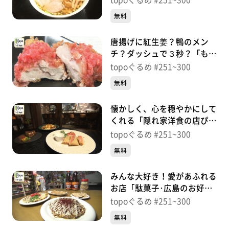
topoぐるめ #251~300
＃258【topoぐるめ】
無料
唐揚げに紅生姜？鴨のメン
チ？ダッシュで３秒？「もも
やのから揚げ」（青葉区落
topoぐるめ #251~300
合）＃257【topoぐるめ】
無料
懐かしく、心を穏やかにして
くれる「隠れ家洋食の店ぴか
ぴかぶー」（青葉区一番町）
topoぐるめ #251~300
＃256【topoぐるめ】
無料
みんな大好き！愛があふれる
お店「駄菓子･広島のお好み
焼ぷちや」（青葉区東照宮）
topoぐるめ #251~300
＃255【topoぐるめ】
無料