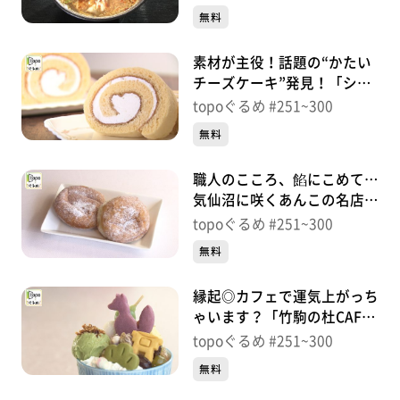
石兜）＃299【topoぐるめ】
無料
番組HP（https://www.khb-tv.co.jp/topogurume/）
素材が主役！話題の“かたい
チーズケーキ”発見！「シェ･
ササキ」（気仙沼市上田中）
topoぐるめ #251~300
＃298【topoぐるめ】
無料
職人のこころ、餡にこめて…
気仙沼に咲くあんこの名店！
「紅梅」（気仙沼市魚町）＃
topoぐるめ #251~300
297【topoぐるめ】
無料
縁起◎カフェで運気上がっち
ゃいます？「竹駒の杜CAFE
一粒万倍」（岩沼市稲荷町）
topoぐるめ #251~300
＃296【topoぐるめ】
無料