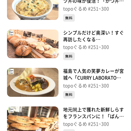
ツ丼の味が復活！「かつ丼
ももや」（名取市閖上中央）
topoぐるめ #251~300
＃268【topoぐるめ】
無料
シンプルだけど奥深い！すぐ
再訪したくなる
「BOULANGERIE BEC」（岩
topoぐるめ #251~300
沼市中央）＃267【topoぐる
無料
め】
福島で人気の笑夢カレーが宮
城へ「CURRY LABORATORY
笑夢」（名取市閖上中央）＃
topoぐるめ #251~300
266【topoぐるめ】
無料
地元閖上で獲れた新鮮しらす
をフランスパンに！「ぱんや
こてつ」（名取市閖上中央）
topoぐるめ #251~300
＃265【topoぐるめ】