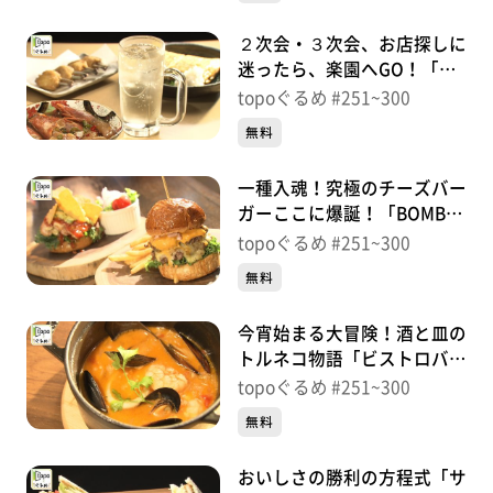
２次会・３次会、お店探しに
迷ったら、楽園へGO！「隠
れ家Sugar」（青葉区国分
topoぐるめ #251~300
町）＃288【topoぐるめ】
無料
一種入魂！究極のチーズバー
ガーここに爆誕！「BOMBER
BURGER」（青葉区中央）＃
topoぐるめ #251~300
287【topoぐるめ】
無料
今宵始まる大冒険！酒と皿の
トルネコ物語「ビストロバル
トルネコ」（青葉区二日町）
topoぐるめ #251~300
＃286【topoぐるめ】
無料
おいしさの勝利の方程式「サ