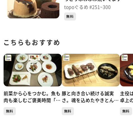
「m’s chiffon」（青葉区上
topoぐるめ #251~300
杉）＃251【topoぐるめ】
無料
こちらもおすすめ
前菜から心をつかむ。魚も
豚と向き合い続ける誠実
主役
肉も楽しむご褒美時間「リ
さ。魂を込めたやきとん一
卓上
ストランテ キシネ」（青葉
本勝負「やきとん魂」（青
スGR
無料
無料
無料
区本町）#504【topoぐる
葉区国分町）#503【topo
二日町
め】
ぐるめ】
め】