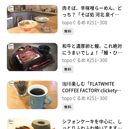
肉そば、辛味噌らーめん、ど
っち？「そば処 河北 泉イン
ター店」（泉区七北田大沢
topoぐるめ #251~300
柏）＃254【topoぐるめ】
無料
和牛と濃厚卵と鰻、これ絶対
にうまいでしょ！「鰻・ひつ
まぶし 瓢箪」（青葉区本
topoぐるめ #251~300
町）＃253【topoぐるめ】
無料
珈琲楽しむ「FLATWHITE
COFFEE FACTORY clickety-
clacks」（太白区あすと長
topoぐるめ #251~300
町）＃252【topoぐるめ】
無料
シフォンケーキを中心に、し
っとりふわふわ焼いてます！