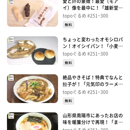
愛と絆の象徴！最愛（モア
イ）像を最中に！「雄新堂」
（南三陸町志津川五日町）＃
topoぐるめ #251~300
261【topoぐるめ】
無料
ちょっと変わったオモシロパ
ン！オイシイパン！「小麦の
奴隷仙台愛子店」（青葉区落
topoぐるめ #251~300
合）＃260【topoぐるめ】
無料
絶品やきそば！特典でなんと
餃子が！「元気印のラーメン
えにしや。」（宮城野区高
topoぐるめ #251~300
砂）＃259【topoぐるめ】
無料
山形県南陽市にあったお店の
味を暖簾分けで再現！「まる
さん中華」（青葉区梅田町）