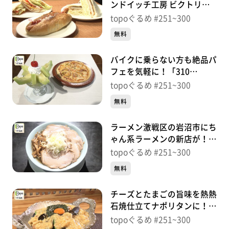
ンドイッチ工房 ビクトリー
カフェ」（名取市手倉田堰
topoぐるめ #251~300
根）＃285【topoぐるめ】
無料
バイクに乗らない方も絶品パ
フェを気軽に！「310
IWANUMA･BASE」（岩沼市
topoぐるめ #251~300
吹上）＃284【topoぐるめ】
無料
ラーメン激戦区の岩沼市にち
ゃん系ラーメンの新店が！
「奥州製麺所」（岩沼市桑
topoぐるめ #251~300
原）＃283【topoぐるめ】
無料
チーズとたまごの旨味を熱熱
石焼仕立てナポリタンに！
「卵匠家吟」（岩沼市押分志
topoぐるめ #251~300