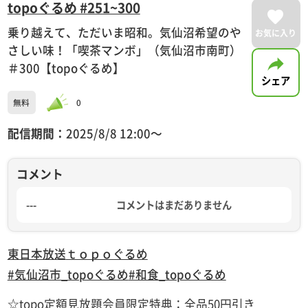
topoぐるめ #251~300
乗り越えて、ただいま昭和。気仙沼希望のや
お気に入り
さしい味！「喫茶マンボ」（気仙沼市南町）
＃300【topoぐるめ】
シェア
無料
0
配信期間：
2025/8/8 12:00〜
コメント
---
コメントはまだありません
東日本放送
ｔｏｐｏぐるめ
#気仙沼市_topoぐるめ
#和食_topoぐるめ
☆topo定額見放題会員限定特典：全品50円引き