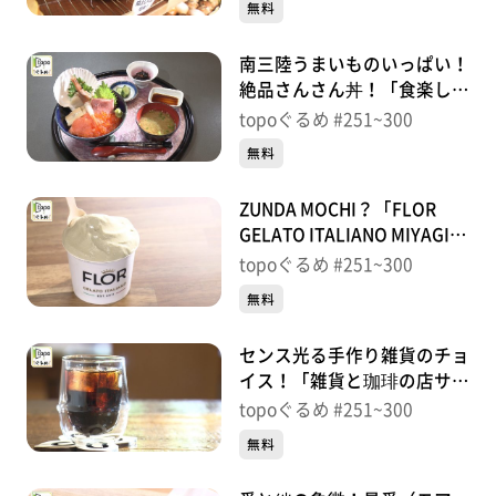
無料
南三陸うまいものいっぱい！
絶品さんさん丼！「食楽しお
彩」（南三陸町志津川五日
topoぐるめ #251~300
町）＃264【topoぐるめ】
無料
ZUNDA MOCHI？「FLOR
GELATO ITALIANO MIYAGI」
（南三陸町志津川五日町）＃
topoぐるめ #251~300
263【topoぐるめ】
無料
センス光る手作り雑貨のチョ
イス！「雑貨と珈琲の店サタ
ケ」（南三陸町志津川五日
topoぐるめ #251~300
町）＃262【topoぐるめ】
無料