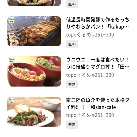
引）＃282【topoぐるめ】
無料
低温長時間発酵で作るもっち
りやわらかパン！「kakapo
BAKERY」（名取市美田園）
topoぐるめ #251~300
＃281【topoぐるめ】
無料
ウニウニ！一度は食べたい！
うに倍盛りマグロ丼！「田束
食堂」（南三陸町歌津伊里
topoぐるめ #251~300
前）＃280【topoぐるめ】
無料
南三陸の魚介を使った本格タ
イ料理！「和sian-cafe
aimaki」（南三陸町歌津長
topoぐるめ #251~300
羽）＃279【topoぐるめ】
無料