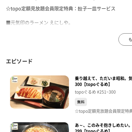
☆topo定額見放題会員限定特典：餃子一皿サービス
■元気印のラーメン えにしや。
【住所】宮城県仙台市宮城野区高砂2-1-3
【電話番号】022-794-7310
【営業時間】11:30～15:00／17:30～21：00
【定休日】水曜
エピソード
♪ＷＯＮＤＥＲＦＵＬ！！ Ａぇ！ｇｒｏｕｐ
乗り越えて、ただいま昭和。
※特典をご利用の際は、topoにログインをしてトップ画
300【topoぐるめ】
（トップ画面上部、ユーザ名と一緒に表示されている「定
topoぐるめ #251~300
※紹介した店舗情報は変更している場合があります。
※紹介した商品は取り扱いが終了している場合があります
無料
番組HP（https://www.khb-tv.co.jp/topogurume/）
あ～、このみそ抱きしめたい
299【topoぐるめ】