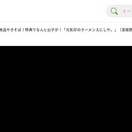
絶品やきそば！特典でなんと餃子が！「元気印のラーメンえにしや。」（宮城野区