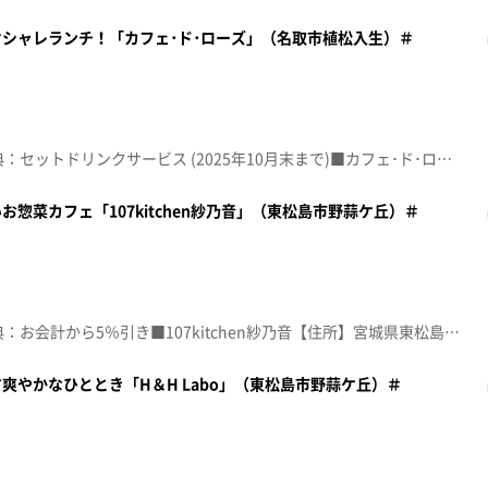
シャレランチ！「カフェ･ド･ローズ」（名取市植松入生）＃
☆topo定額見放題会員限定特典：セットドリンクサービス (2025年10月末まで)■カフェ･ド･ローズ【住所】宮城県名取市植松入生218-1 【電話番号】022-796-7552【営業時間】10:00~18:00【定休日】不定休♪フラワー 大橋トリオ※特典をご利用の際は、topoにログインをしてトップ画面をご注文の前にお店の方にお見せください。（トップ画面上部、ユーザ名と一緒に表示されている「定額見放題会員」を提示）※紹介した店舗情報は変更している場合があります。※紹介した商品は取り扱いが終了している場合があります。番組HP（https://www.khb-tv.co.jp/topogurume/）
惣菜カフェ「107kitchen紗乃音」（東松島市野蒜ケ丘）＃
☆topo定額見放題会員限定特典：お会計から5％引き■107kitchen紗乃音【住所】宮城県東松島市野蒜ケ丘3-20-2 野蒜ケ丘サスティナブルコモンズ【電話番号】050-8884-9810【営業時間】平日11:00~19:00 土日祝10:00~19:00【定休日】火曜♪アイネクライネ 米津玄師※特典をご利用の際は、topoにログインをしてトップ画面をご注文の前にお店の方にお見せください。（トップ画面上部、ユーザ名と一緒に表示されている「定額見放題会員」を提示）※紹介した店舗情報は変更している場合があります。※紹介した商品は取り扱いが終了している場合があります。番組HP（https://www.khb-tv.co.jp/topogurume/）
爽やかなひととき「H＆H Labo」（東松島市野蒜ケ丘）＃