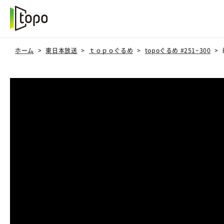
ホーム
東日本放送
ｔｏｐｏぐるめ
topoぐるめ #251~300