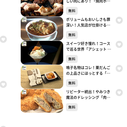
しい肉にあり！「焼肉ホル
モン 呵呵大笑」（青葉区国
無料
分町）#499【topoぐるめ】
ボリュームもおいしさも罪
深い！人気店が仕掛ける背
徳中華「ガリデブ2」（青葉
無料
区大町）#498【topoぐる
め】
スイーツ好き憧れ！コース
で巡る世界「アシェット デ
セール エトネ」（青葉区国
無料
分町）#497【topoぐるめ】
鳴子名物はコレ！栗だんご
の上品さにほっとする「餅
処 深瀬」（大崎市鳴子温泉
無料
湯元）#496【topoぐるめ】
リピーター続出！やみつき
魔法のドレッシング「肉の
しばさき」（大崎市鳴子温
無料
泉湯元）#495【topoぐる
め】