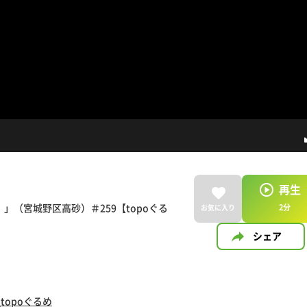
再生
（宮城野区高砂）＃259【topoぐる
2
分
お気に入り
シェア
topoぐるめ