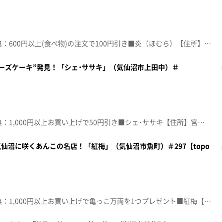
☆topo定額見放題会員限定特典：600円以上(食べ物)の注文で100円引き■炎（ほむら）【住所】宮城県気仙沼市赤岩石兜58-2【電話番号】0226-22-1266【営業時間】昼11:00~15:00 夜17:30~20:00【定休日】木曜♪あなただけ見つめてる 大黒摩季※特典をご利用の際は、topoにログインをしてトップ画面をご注文の前にお店の方にお見せください。（トップ画面上部、ユーザ名と一緒に表示されている「定額見放題会員」を提示）※紹介した店舗情報は変更している場合があります。※紹介した商品は取り扱いが終了している場合があります。番組HP（https://www.khb-tv.co.jp/topogurume/）
ーズケーキ”発見！「シェ･ササキ」（気仙沼市上田中）＃
☆topo定額見放題会員限定特典：1,000円以上お買い上げで50円引き■シェ･ササキ【住所】宮城県気仙沼市上田中1-7-11【電話番号】0226-22-1919【営業時間】9:30~18:00【定休日】月曜♪夏の扉 松田聖子※特典をご利用の際は、topoにログインをしてトップ画面をご注文の前にお店の方にお見せください。（トップ画面上部、ユーザ名と一緒に表示されている「定額見放題会員」を提示）※紹介した店舗情報は変更している場合があります。※紹介した商品は取り扱いが終了している場合があります。番組HP（https://www.khb-tv.co.jp/topogurume/）
仙沼に咲くあんこの名店！「紅梅」（気仙沼市魚町）＃297【topo
☆topo定額見放題会員限定特典：1,000円以上お買い上げで亀っこ万両を1つプレゼント■紅梅【住所】宮城県気仙沼市魚町2-1-13【電話番号】0226-22-0469【営業時間】9:00~18:00【定休日】日曜♪ＰＯＰ ＳＴＡＲ 平井堅※特典をご利用の際は、topoにログインをしてトップ画面をご注文の前にお店の方にお見せください。（トップ画面上部、ユーザ名と一緒に表示されている「定額見放題会員」を提示）※紹介した店舗情報は変更している場合があります。※紹介した商品は取り扱いが終了している場合があります。番組HP（https://www.khb-tv.co.jp/topogurume/）