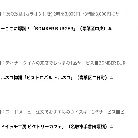
☆topo定額見放題会員限定特典：飲み放題 (カラオケ付き) 2時間3,000円→3時間3,000円にサービス■隠れ家Sugar【住所】仙台市青葉区国分町2-6-9 山路三号館3階【電話番号】022-397-7632【営業時間】20:00~6:00【定休日】不定休♪ＪＯＩＮＴ ＲＩＰ ＳＬＹＭＥ※特典をご利用の際は、topoにログインをしてトップ画面をご注文の前にお店の方にお見せください。（トップ画面上部、ユーザ名と一緒に表示されている「定額見放題会員」を提示）※紹介した店舗情報は変更している場合があります。※紹介した商品は取り扱いが終了している場合があります。番組HP（https://www.khb-tv.co.jp/topogurume/）
ここに爆誕！「BOMBER BURGER」（青葉区中央）＃
☆topo定額見放題会員限定特典：ディナータイムの来店でおつまみ1品サービス■BOMBER BURGER(ボンバーバーガー)【住所】仙台市青葉区中央2-5-10 桜井薬局ビル地下1階【電話番号】090-5835-8725【営業時間】月~金 11:30~15:00/17:00~22:00 土日祝11:30~22:00 ※ラストオーダーは30分前【定休日】水曜(臨時休業あり)♪ＳＵＰＥＲＮＯＶＡ ＥＬＬＥＧＡＲＤＥＮ※特典をご利用の際は、topoにログインをしてトップ画面をご注文の前にお店の方にお見せください。（トップ画面上部、ユーザ名と一緒に表示されている「定額見放題会員」を提示）※紹介した店舗情報は変更している場合があります。※紹介した商品は取り扱いが終了している場合があります。番組HP（https://www.khb-tv.co.jp/topogurume/）
ルネコ物語「ビストロバル トルネコ」（青葉区二日町）＃
☆topo定額見放題会員限定特典：フードメニュー注文でおすすめのウイスキー1杯サービス■ビストロバル トルネコ【住所】宮城県仙台市青葉区二日町14-11 二日町ABビル1階【電話番号】022-200-2446【営業時間】日･月~木 17:00~24:00 金･土 17:00~26:00 ※ラストオーダーは1時間前【定休日】なし♪ＦＵＮＮＹ ＢＵＮＮＹ ｔｈｅ ｐｉｌｌｏｗｓ※特典をご利用の際は、topoにログインをしてトップ画面をご注文の前にお店の方にお見せください。（トップ画面上部、ユーザ名と一緒に表示されている「定額見放題会員」を提示）※紹介した店舗情報は変更している場合があります。※紹介した商品は取り扱いが終了している場合があります。番組HP（https://www.khb-tv.co.jp/topogurume/）
ドイッチ工房 ビクトリーカフェ」（名取市手倉田堰根）＃