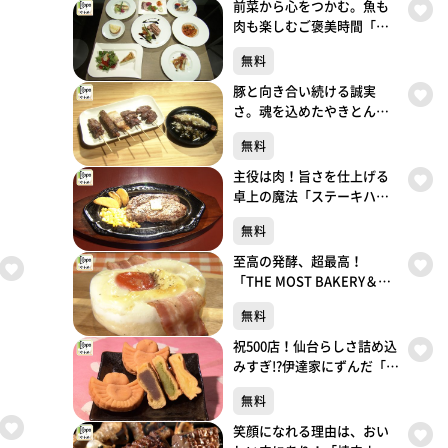
前菜から心をつかむ。魚も
肉も楽しむご褒美時間「リ
ストランテ キシネ」（青葉
無料
区本町）#504【topoぐる
め】
豚と向き合い続ける誠実
さ。魂を込めたやきとん一
本勝負「やきとん魂」（青
無料
葉区国分町）#503【topoぐ
るめ】
主役は肉！旨さを仕上げる
卓上の魔法「ステーキハウ
スGREAT RARE」（青葉区
無料
二日町）#502【topoぐる
め】
至高の発酵、超最高！
「THE MOST BAKERY＆
COFFEE仙台東口店」（宮城
無料
野区榴岡）#501【topoぐる
め】
祝500店！仙台らしさ詰め込
みすぎ!?伊達家にずんだ「ち
ゅんちゅん堂」（青葉区川
無料
内）#500【topoぐるめ】
笑顔になれる理由は、おい