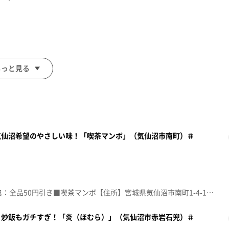
もっと見る
気仙沼希望のやさしい味！「喫茶マンボ」（気仙沼市南町）＃
面をご注文の前にお店の方にお見せください。
額見放題会員」を提示）
。
☆topo定額見放題会員限定特典：全品50円引き■喫茶マンボ【住所】宮城県気仙沼市南町1-4-1【電話番号】0226-23-0503【営業時間】昼11:00~14:00 夜17:00~21:00【定休日】月曜♪時代遅れのＲＯＣＫ’Ｎ’ＲＯＬＬ ＢＡＮＤ 桑田佳祐※特典をご利用の際は、topoにログインをしてトップ画面をご注文の前にお店の方にお見せください。（トップ画面上部、ユーザ名と一緒に表示されている「定額見放題会員」を提示）※紹介した店舗情報は変更している場合があります。※紹介した商品は取り扱いが終了している場合があります。番組HP（https://www.khb-tv.co.jp/topogurume/）
。炒飯もガチすぎ！「炎（ほむら）」（気仙沼市赤岩石兜）＃