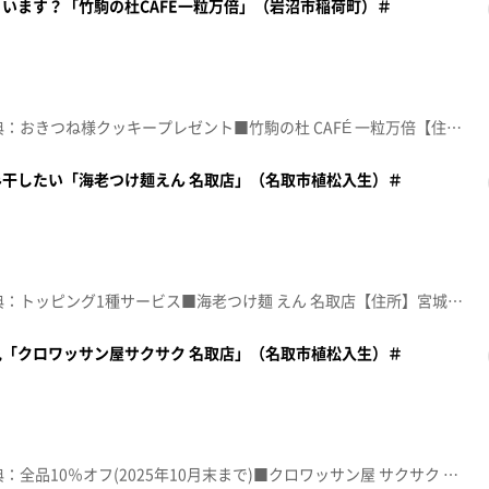
います？「竹駒の杜CAFE一粒万倍」（岩沼市稲荷町）＃
☆topo定額見放題会員限定特典：おきつね様クッキープレゼント■竹駒の杜 CAFÉ 一粒万倍【住所】宮城県岩沼市稲荷町1-1 竹駒神社 境内【電話番号】022-323-0309【営業時間】10:00~17:00【定休日】なし♪ＧＯＯＤ ＮＥＷ ＴＩＭＥＳ Ｇｏｔｃｈ※特典をご利用の際は、topoにログインをしてトップ画面をご注文の前にお店の方にお見せください。（トップ画面上部、ユーザ名と一緒に表示されている「定額見放題会員」を提示）※紹介した店舗情報は変更している場合があります。※紹介した商品は取り扱いが終了している場合があります。番組HP（https://www.khb-tv.co.jp/topogurume/）
干したい「海老つけ麺えん 名取店」（名取市植松入生）＃
☆topo定額見放題会員限定特典：トッピング1種サービス■海老つけ麺 えん 名取店【住所】宮城県名取市植松入生218-1【電話番号】022-796-8323【営業時間】10:30~18:00【定休日】なし♪８ＣＭのピンヒール チャットモンチー※特典をご利用の際は、topoにログインをしてトップ画面をご注文の前にお店の方にお見せください。（トップ画面上部、ユーザ名と一緒に表示されている「定額見放題会員」を提示）※紹介した店舗情報は変更している場合があります。※紹介した商品は取り扱いが終了している場合があります。番組HP（https://www.khb-tv.co.jp/topogurume/）
「クロワッサン屋サクサク 名取店」（名取市植松入生）＃
☆topo定額見放題会員限定特典：全品10％オフ(2025年10月末まで)■クロワッサン屋 サクサク 名取店【住所】宮城県名取市植松入生218-1 【電話番号】022-393-9671【営業時間】10:00~17:30【定休日】なし♪「かわいい」 藤原さくら※特典をご利用の際は、topoにログインをしてトップ画面をご注文の前にお店の方にお見せください。（トップ画面上部、ユーザ名と一緒に表示されている「定額見放題会員」を提示）※紹介した店舗情報は変更している場合があります。※紹介した商品は取り扱いが終了している場合があります。番組HP（https://www.khb-tv.co.jp/topogurume/）