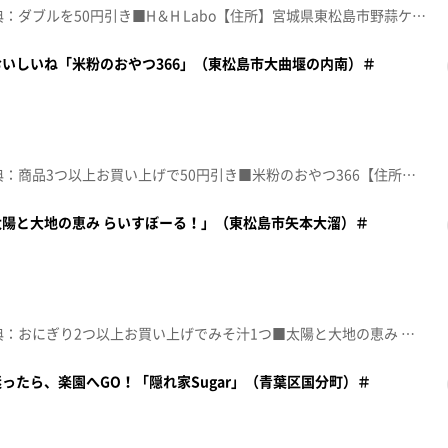
☆topo定額見放題会員限定特典：ダブルを50円引き■H＆H Labo【住所】宮城県東松島市野蒜ケ丘3-20-2 野蒜ケ丘サスティナブルコモンズ【電話番号】080-3334-7744【営業時間】平日11:00~16:00 土日10:00~17:00【定休日】月･火曜♪揺れる想い ＺＡＲＤ※特典をご利用の際は、topoにログインをしてトップ画面をご注文の前にお店の方にお見せください。（トップ画面上部、ユーザ名と一緒に表示されている「定額見放題会員」を提示）※紹介した店舗情報は変更している場合があります。※紹介した商品は取り扱いが終了している場合があります。番組HP（https://www.khb-tv.co.jp/topogurume/）
いしいね「米粉のおやつ366」（東松島市大曲堰の内南）＃
☆topo定額見放題会員限定特典：商品3つ以上お買い上げで50円引き■米粉のおやつ366【住所】宮城県東松島市大曲堰の内南65-21【電話番号】070-1147-5950【営業時間】10:00~16:00 (土曜 15:00まで)【定休日】日･月･火･祝日♪夜に駆ける ＹＯＡＳＯＢＩ※特典をご利用の際は、topoにログインをしてトップ画面をご注文の前にお店の方にお見せください。（トップ画面上部、ユーザ名と一緒に表示されている「定額見放題会員」を提示）※紹介した店舗情報は変更している場合があります。※紹介した商品は取り扱いが終了している場合があります。番組HP（https://www.khb-tv.co.jp/topogurume/）
陽と大地の恵み らいすぼーる！」（東松島市矢本大溜）＃
☆topo定額見放題会員限定特典：おにぎり2つ以上お買い上げでみそ汁1つ■太陽と大地の恵み らいすぼーる!【住所】宮城県東松島市矢本大溜229-5【電話番号】090-4166-7433【営業時間】11:00~14:00【定休日】土･日･祝日♪青と夏 Ｍｒｓ.ＧＲＥＥＮ ＡＰＰＬＥ※特典をご利用の際は、topoにログインをしてトップ画面をご注文の前にお店の方にお見せください。（トップ画面上部、ユーザ名と一緒に表示されている「定額見放題会員」を提示）※紹介した店舗情報は変更している場合があります。※紹介した商品は取り扱いが終了している場合があります。番組HP（https://www.khb-tv.co.jp/topogurume/）
ったら、楽園へGO！「隠れ家Sugar」（青葉区国分町）＃