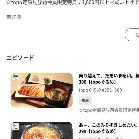
☆topo定額見放題会員限定特典：1,000円以上お買い上
■紅梅
【住所】宮城県気仙沼市魚町2-1-13
【電話番号】0226-22-0469
【営業時間】9:00~18:00
【定休日】日曜
エピソード
♪ＰＯＰ ＳＴＡＲ 平井堅
乗り越えて、ただいま昭和。
※特典をご利用の際は、topoにログインをしてトップ画
300【topoぐるめ】
（トップ画面上部、ユーザ名と一緒に表示されている「定
topoぐるめ #251~300
※紹介した店舗情報は変更している場合があります。
※紹介した商品は取り扱いが終了している場合があります
無料
番組HP（https://www.khb-tv.co.jp/topogurume/）
あ～、このみそ抱きしめたい
299【topoぐるめ】