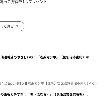
げで亀っこ万両を1つプレゼント
もっと見る
気仙沼希望のやさしい味！「喫茶マンボ」（気仙沼市南町）＃
面をご注文の前にお店の方にお見せください。
額見放題会員」を提示）
。
☆topo定額見放題会員限定特典：全品50円引き■喫茶マンボ【住所】宮城県気仙沼市南町1-4-1【電話番号】0226-23-0503【営業時間】昼11:00~14:00 夜17:00~21:00【定休日】月曜♪時代遅れのＲＯＣＫ’Ｎ’ＲＯＬＬ ＢＡＮＤ 桑田佳祐※特典をご利用の際は、topoにログインをしてトップ画面をご注文の前にお店の方にお見せください。（トップ画面上部、ユーザ名と一緒に表示されている「定額見放題会員」を提示）※紹介した店舗情報は変更している場合があります。※紹介した商品は取り扱いが終了している場合があります。番組HP（https://www.khb-tv.co.jp/topogurume/）
。炒飯もガチすぎ！「炎（ほむら）」（気仙沼市赤岩石兜）＃