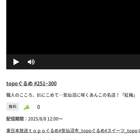
topoぐるめ #251~300
職人のこころ、餡にこめて…気仙沼に咲くあんこの名店！「紅梅」（気
0
無料
配信期間：
2025/8/8 12:00〜
東日本放送
ｔｏｐｏぐるめ
#気仙沼市_topoぐるめ
#スイーツ_top