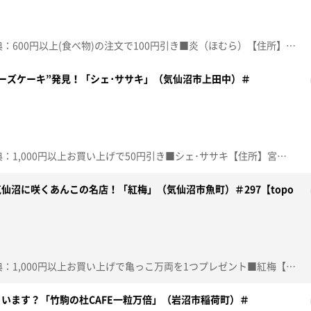
☆topo定額見放題会員限定特典：600円以上(食べ物)の注文で100円引き■炎（ほむら）【住所】宮城県気仙沼市赤岩石兜58-2【電話番号】0226-22-1266【営業時間】昼11:00~15:00 夜17:30~20:00【定休日】木曜♪あなただけ見つめてる 大黒摩季※特典をご利用の際は、topoにログインをしてトップ画面をご注文の前にお店の方にお見せください。（トップ画面上部、ユーザ名と一緒に表示されている「定額見放題会員」を提示）※紹介した店舗情報は変更している場合があります。※紹介した商品は取り扱いが終了している場合があります。番組HP（https://www.khb-tv.co.jp/topogurume/）
ーズケーキ”発見！「シェ･ササキ」（気仙沼市上田中）＃
☆topo定額見放題会員限定特典：1,000円以上お買い上げで50円引き■シェ･ササキ【住所】宮城県気仙沼市上田中1-7-11【電話番号】0226-22-1919【営業時間】9:30~18:00【定休日】月曜♪夏の扉 松田聖子※特典をご利用の際は、topoにログインをしてトップ画面をご注文の前にお店の方にお見せください。（トップ画面上部、ユーザ名と一緒に表示されている「定額見放題会員」を提示）※紹介した店舗情報は変更している場合があります。※紹介した商品は取り扱いが終了している場合があります。番組HP（https://www.khb-tv.co.jp/topogurume/）
仙沼に咲くあんこの名店！「紅梅」（気仙沼市魚町）＃297【topo
☆topo定額見放題会員限定特典：1,000円以上お買い上げで亀っこ万両を1つプレゼント■紅梅【住所】宮城県気仙沼市魚町2-1-13【電話番号】0226-22-0469【営業時間】9:00~18:00【定休日】日曜♪ＰＯＰ ＳＴＡＲ 平井堅※特典をご利用の際は、topoにログインをしてトップ画面をご注文の前にお店の方にお見せください。（トップ画面上部、ユーザ名と一緒に表示されている「定額見放題会員」を提示）※紹介した店舗情報は変更している場合があります。※紹介した商品は取り扱いが終了している場合があります。番組HP（https://www.khb-tv.co.jp/topogurume/）
います？「竹駒の杜CAFE一粒万倍」（岩沼市稲荷町）＃