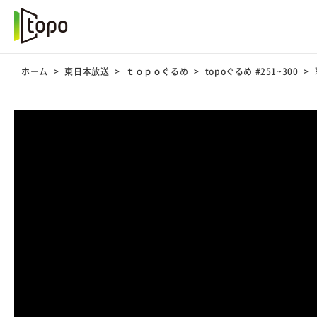
ホーム
東日本放送
ｔｏｐｏぐるめ
topoぐるめ #251~300