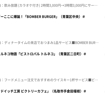
☆topo定額見放題会員限定特典：飲み放題 (カラオケ付き) 2時間3,000円→3時間3,000円にサービス■隠れ家Sugar【住所】仙台市青葉区国分町2-6-9 山路三号館3階【電話番号】022-397-7632【営業時間】20:00~6:00【定休日】不定休♪ＪＯＩＮＴ ＲＩＰ ＳＬＹＭＥ※特典をご利用の際は、topoにログインをしてトップ画面をご注文の前にお店の方にお見せください。（トップ画面上部、ユーザ名と一緒に表示されている「定額見放題会員」を提示）※紹介した店舗情報は変更している場合があります。※紹介した商品は取り扱いが終了している場合があります。番組HP（https://www.khb-tv.co.jp/topogurume/）
ここに爆誕！「BOMBER BURGER」（青葉区中央）＃
☆topo定額見放題会員限定特典：ディナータイムの来店でおつまみ1品サービス■BOMBER BURGER(ボンバーバーガー)【住所】仙台市青葉区中央2-5-10 桜井薬局ビル地下1階【電話番号】090-5835-8725【営業時間】月~金 11:30~15:00/17:00~22:00 土日祝11:30~22:00 ※ラストオーダーは30分前【定休日】水曜(臨時休業あり)♪ＳＵＰＥＲＮＯＶＡ ＥＬＬＥＧＡＲＤＥＮ※特典をご利用の際は、topoにログインをしてトップ画面をご注文の前にお店の方にお見せください。（トップ画面上部、ユーザ名と一緒に表示されている「定額見放題会員」を提示）※紹介した店舗情報は変更している場合があります。※紹介した商品は取り扱いが終了している場合があります。番組HP（https://www.khb-tv.co.jp/topogurume/）
ルネコ物語「ビストロバル トルネコ」（青葉区二日町）＃
☆topo定額見放題会員限定特典：フードメニュー注文でおすすめのウイスキー1杯サービス■ビストロバル トルネコ【住所】宮城県仙台市青葉区二日町14-11 二日町ABビル1階【電話番号】022-200-2446【営業時間】日･月~木 17:00~24:00 金･土 17:00~26:00 ※ラストオーダーは1時間前【定休日】なし♪ＦＵＮＮＹ ＢＵＮＮＹ ｔｈｅ ｐｉｌｌｏｗｓ※特典をご利用の際は、topoにログインをしてトップ画面をご注文の前にお店の方にお見せください。（トップ画面上部、ユーザ名と一緒に表示されている「定額見放題会員」を提示）※紹介した店舗情報は変更している場合があります。※紹介した商品は取り扱いが終了している場合があります。番組HP（https://www.khb-tv.co.jp/topogurume/）
ドイッチ工房 ビクトリーカフェ」（名取市手倉田堰根）＃