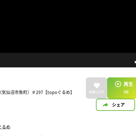
再生
仙沼市魚町）＃297【topoぐるめ】
2
分
お気に入り
シェア
oぐるめ