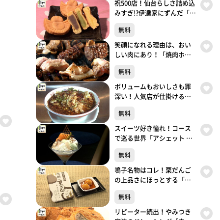
祝500店！仙台らしさ詰め込
みすぎ!?伊達家にずんだ「ち
ゅんちゅん堂」（青葉区川
無料
内）#500【topoぐるめ】
笑顔になれる理由は、おい
しい肉にあり！「焼肉ホル
モン 呵呵大笑」（青葉区国
無料
分町）#499【topoぐるめ】
ボリュームもおいしさも罪
深い！人気店が仕掛ける背
徳中華「ガリデブ2」（青葉
無料
区大町）#498【topoぐる
め】
スイーツ好き憧れ！コース
で巡る世界「アシェット デ
セール エトネ」（青葉区国
無料
分町）#497【topoぐるめ】
鳴子名物はコレ！栗だんご
の上品さにほっとする「餅
処 深瀬」（大崎市鳴子温泉
無料
湯元）#496【topoぐるめ】
リピーター続出！やみつき