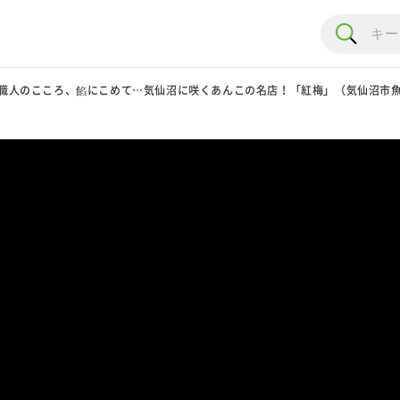
職人のこころ、餡にこめて…気仙沼に咲くあんこの名店！「紅梅」（気仙沼市魚町