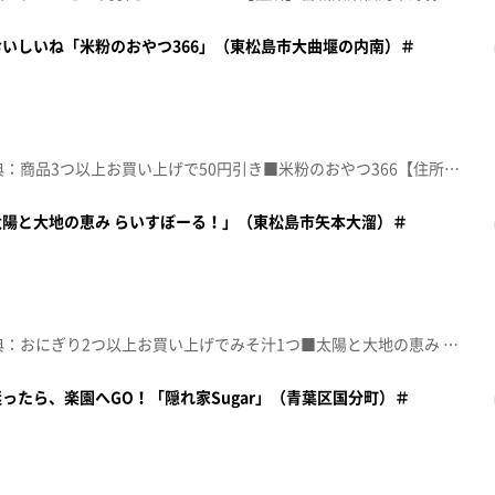
いしいね「米粉のおやつ366」（東松島市大曲堰の内南）＃
☆topo定額見放題会員限定特典：商品3つ以上お買い上げで50円引き■米粉のおやつ366【住所】宮城県東松島市大曲堰の内南65-21【電話番号】070-1147-5950【営業時間】10:00~16:00 (土曜 15:00まで)【定休日】日･月･火･祝日♪夜に駆ける ＹＯＡＳＯＢＩ※特典をご利用の際は、topoにログインをしてトップ画面をご注文の前にお店の方にお見せください。（トップ画面上部、ユーザ名と一緒に表示されている「定額見放題会員」を提示）※紹介した店舗情報は変更している場合があります。※紹介した商品は取り扱いが終了している場合があります。番組HP（https://www.khb-tv.co.jp/topogurume/）
陽と大地の恵み らいすぼーる！」（東松島市矢本大溜）＃
☆topo定額見放題会員限定特典：おにぎり2つ以上お買い上げでみそ汁1つ■太陽と大地の恵み らいすぼーる!【住所】宮城県東松島市矢本大溜229-5【電話番号】090-4166-7433【営業時間】11:00~14:00【定休日】土･日･祝日♪青と夏 Ｍｒｓ.ＧＲＥＥＮ ＡＰＰＬＥ※特典をご利用の際は、topoにログインをしてトップ画面をご注文の前にお店の方にお見せください。（トップ画面上部、ユーザ名と一緒に表示されている「定額見放題会員」を提示）※紹介した店舗情報は変更している場合があります。※紹介した商品は取り扱いが終了している場合があります。番組HP（https://www.khb-tv.co.jp/topogurume/）
ったら、楽園へGO！「隠れ家Sugar」（青葉区国分町）＃