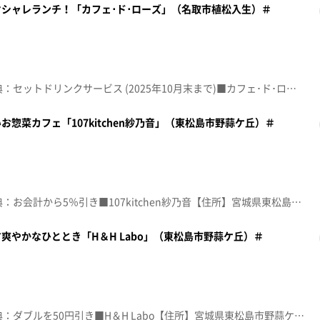
シャレランチ！「カフェ･ド･ローズ」（名取市植松入生）＃
☆topo定額見放題会員限定特典：セットドリンクサービス (2025年10月末まで)■カフェ･ド･ローズ【住所】宮城県名取市植松入生218-1 【電話番号】022-796-7552【営業時間】10:00~18:00【定休日】不定休♪フラワー 大橋トリオ※特典をご利用の際は、topoにログインをしてトップ画面をご注文の前にお店の方にお見せください。（トップ画面上部、ユーザ名と一緒に表示されている「定額見放題会員」を提示）※紹介した店舗情報は変更している場合があります。※紹介した商品は取り扱いが終了している場合があります。番組HP（https://www.khb-tv.co.jp/topogurume/）
惣菜カフェ「107kitchen紗乃音」（東松島市野蒜ケ丘）＃
☆topo定額見放題会員限定特典：お会計から5％引き■107kitchen紗乃音【住所】宮城県東松島市野蒜ケ丘3-20-2 野蒜ケ丘サスティナブルコモンズ【電話番号】050-8884-9810【営業時間】平日11:00~19:00 土日祝10:00~19:00【定休日】火曜♪アイネクライネ 米津玄師※特典をご利用の際は、topoにログインをしてトップ画面をご注文の前にお店の方にお見せください。（トップ画面上部、ユーザ名と一緒に表示されている「定額見放題会員」を提示）※紹介した店舗情報は変更している場合があります。※紹介した商品は取り扱いが終了している場合があります。番組HP（https://www.khb-tv.co.jp/topogurume/）
爽やかなひととき「H＆H Labo」（東松島市野蒜ケ丘）＃
☆topo定額見放題会員限定特典：ダブルを50円引き■H＆H Labo【住所】宮城県東松島市野蒜ケ丘3-20-2 野蒜ケ丘サスティナブルコモンズ【電話番号】080-3334-7744【営業時間】平日11:00~16:00 土日10:00~17:00【定休日】月･火曜♪揺れる想い ＺＡＲＤ※特典をご利用の際は、topoにログインをしてトップ画面をご注文の前にお店の方にお見せください。（トップ画面上部、ユーザ名と一緒に表示されている「定額見放題会員」を提示）※紹介した店舗情報は変更している場合があります。※紹介した商品は取り扱いが終了している場合があります。番組HP（https://www.khb-tv.co.jp/topogurume/）