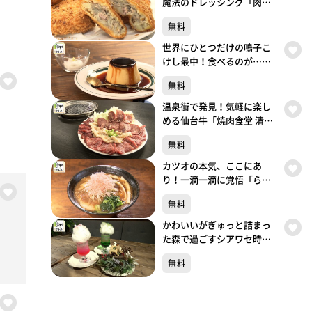
魔法のドレッシング「肉の
しばさき」（大崎市鳴子温
無料
泉湯元）#495【topoぐる
め】
世界にひとつだけの鳴子こ
けし最中！食べるのが…
「cafe gutto」（大崎市鳴子
無料
温泉湯元）#494【topoぐる
め】
温泉街で発見！気軽に楽し
める仙台牛「焼肉食堂 清和
鳴子店」（大崎市鳴子温泉
無料
湯元）#493【topoぐるめ】
カツオの本気、ここにあ
り！一滴一滴に覚悟「らぁ
めん鰹の本気 愛子店」（青
無料
葉区栗生）#492【topoぐる
め】
かわいいがぎゅっと詰まっ
た森で過ごすシアワセ時間
「TOTO’S CAFÉ」（青葉区
無料
一番町）#491【topoぐる
め】