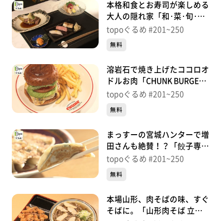
本格和食とお寿司が楽しめる
大人の隠れ家「和･菜･旬･味
たていし」（青葉区国分町）
topoぐるめ #201~250
＃228【topoぐるめ】
無料
溶岩石で焼き上げたココロオ
ドルお肉「CHUNK BURGER
STAND」（青葉区二日町）
topoぐるめ #201~250
＃227【topoぐるめ】
無料
まっすーの宮城ハンターで増
田さんも絶賛！？「餃子専門
店おゆき」（青葉区国分町）
topoぐるめ #201~250
＃226【topoぐるめ】
無料
本場山形、肉そばの味、すぐ
そばに。「山形肉そば 立花