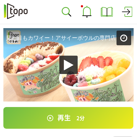
見た目もカワイー！アサイーボウルの専門店「Acai Princess仙台店」（青葉区一番町）＃250【topoぐるめ】
再生
2
分