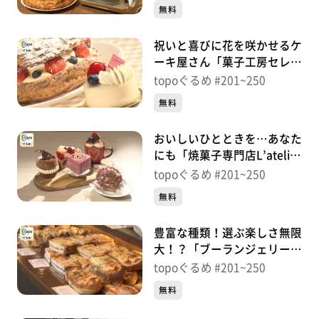
232【topoぐるめ】
無料
祝いと喜びに花を咲かせるケ
ーキ屋さん「菓子工房セレブ
レ」（太白区長町）＃
topoぐるめ #201~250
231【topoぐるめ】
無料
おいしいひとときを…あなた
にも「焼菓子専門店L’atelier
陸」（青葉区堤通雨宮町）＃
topoぐるめ #201~250
230【topoぐるめ】
無料
豊富な種類！選ぶ楽しさ無限
大！？「ブーランジェリー
ジラフ」（若林区卸町）＃
topoぐるめ #201~250
229【topoぐるめ】
無料