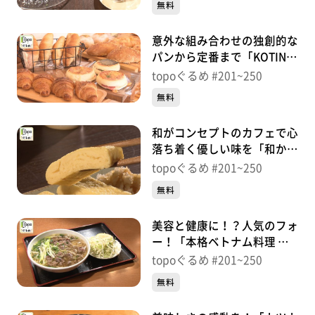
無料
意外な組み合わせの独創的な
パンから定番まで「KOTINI
BAKERY」（太白区東中田）
topoぐるめ #201~250
＃214【topoぐるめ】
無料
和がコンセプトのカフェで心
落ち着く優しい味を「和かふ
ぇ もののね」（太白区中
topoぐるめ #201~250
田）＃213【topoぐるめ】
無料
美容と健康に！？人気のフォ
ー！「本格ベトナム料理 フ
ォーベトナム」（青葉区宮
topoぐるめ #201~250
町）＃212【topoぐるめ】
無料