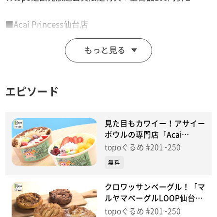
■Acai Princess仙台店
【住所】宮城県仙台市青葉区一番町3-1-15 巴屋ビル1階
もっと見る
【インスタグラム】acai_princess_sendai
【営業時間】12:00～20:00
【定休日】火曜日
エピソード
♪ヒトリゴト ＣｌａｒｉＳ
見た目もカワイー！アサイー
※特典をご利用の際は、topoにログインをしてトップ
ボウルの専門店「Acai
Princess仙台店」（青葉区一
画面をご注文の前にお店の方にお見せください。
topoぐるめ #201~250
番町）＃250【topoぐるめ】
（トップ画面上部、ユーザ名と一緒に表示されている
無料
「定額見放題会員」を提示）
クロワッサンベーグル！「マ
※紹介した店舗情報は変更している場合があります。
ルヤマベーグルLOOP仙台愛
※紹介した商品は取り扱いが終了している場合がありま
宕橋駅前店」（若林区土樋）
topoぐるめ #201~250
す。