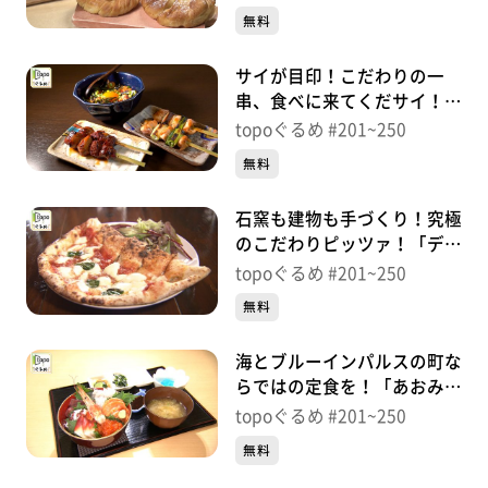
＃249【topoぐるめ】
無料
番組HP（https://www.khb-tv.co.jp/topogurume/）
サイが目印！こだわりの一
串、食べに来てくだサイ！
「やきとり３１」（青葉区国
topoぐるめ #201~250
分町）＃248【topoぐるめ】
無料
石窯も建物も手づくり！究極
のこだわりピッツァ！「ディ
タフ」（東松島市赤井有明）
topoぐるめ #201~250
＃247【topoぐるめ】
無料
海とブルーインパルスの町な
らではの定食を！「あおみな
食堂」（東松島市宮戸川原）
topoぐるめ #201~250
＃246【topoぐるめ】
無料