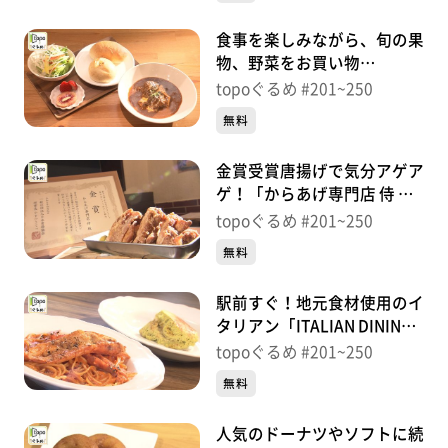
食事を楽しみながら、旬の果
物、野菜をお買い物
「MARCHE Vivace」（宮城
topoぐるめ #201~250
野区原町）＃238【topoぐる
無料
め】
金賞受賞唐揚げで気分アゲア
ゲ！「からあげ専門店 侍 仙
台宮城野店」（宮城野区原
topoぐるめ #201~250
町）＃237【topoぐるめ】
無料
駅前すぐ！地元食材使用のイ
タリアン「ITALIAN DINING
Bene」（松島町松島小梨
topoぐるめ #201~250
屋）＃236【topoぐるめ】
無料
人気のドーナツやソフトに続