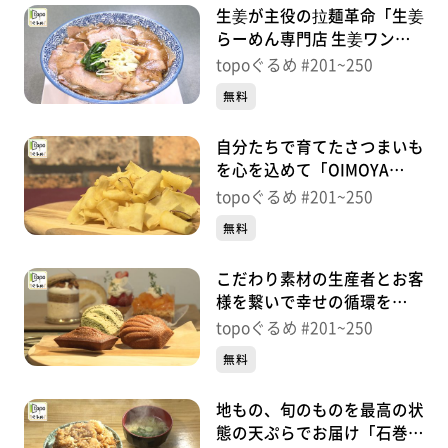
生姜が主役の拉麺革命「生姜
らーめん専門店 生姜ワンダ
ー仙台栗生店」（青葉区栗
topoぐるめ #201~250
生）＃245【topoぐるめ】
無料
自分たちで育てたさつまいも
を心を込めて「OIMOYA
JACK」（東松島市赤井新川
topoぐるめ #201~250
前）＃244【topoぐるめ】
無料
こだわり素材の生産者とお客
様を繋いで幸せの循環を
「lalasucre」（石巻市大街
topoぐるめ #201~250
道西）＃243【topoぐるめ】
無料
地もの、旬のものを最高の状
態の天ぷらでお届け「石巻天