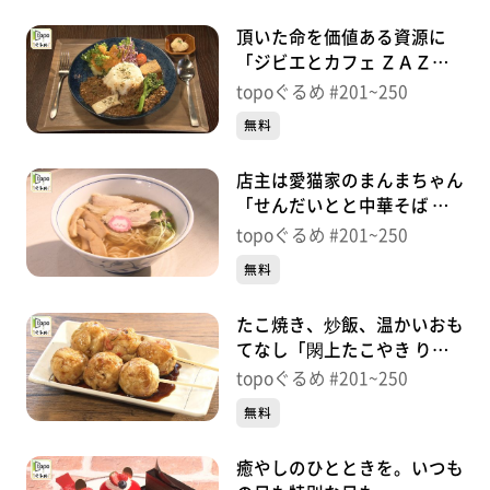
頂いた命を価値ある資源に
「ジビエとカフェ ＺＡＺＡ
Ｏ」（蔵王町遠刈田温泉本
topoぐるめ #201~250
町）＃221【topoぐるめ】
無料
店主は愛猫家のまんまちゃん
「せんだいとと中華そば ね
こまんま」（青葉区国分町）
topoぐるめ #201~250
＃220【topoぐるめ】
無料
たこ焼き、炒飯、温かいおも
てなし「閖上たこやき りり
～あっぷ」（若林区連坊）＃
topoぐるめ #201~250
219【topoぐるめ】
無料
癒やしのひとときを。いつも