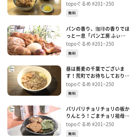
ぷら 和」（石巻市鋳銭場）
topoぐるめ #201~250
＃242【topoぐるめ】
無料
パンの香り、珈琲の香りでほ
っと一息「パン工房 ふぃー
る＠カフェ」（石巻市千石
topoぐるめ #201~250
町）＃241【topoぐるめ】
無料
昼は蕎麦の千葉でございま
す！荒町でお待ちしておりま
す！「そば与一」（若林区荒
topoぐるめ #201~250
町）＃240【topoぐるめ】
無料
パリパリチョリチョリの板か
りんとう！ごまチョリ祖母の
味「甜菓堂」（若林区連坊）
topoぐるめ #201~250
＃239【topoぐるめ】
無料