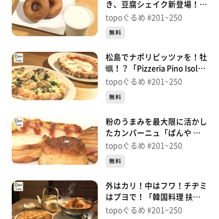
き、豆腐シェイク新登場！
「真壁豆富店」（松島町高城
topoぐるめ #201~250
町）＃235【topoぐるめ】
無料
松島でナポリピッツァを！牡
蠣！？「Pizzeria Pino Isola
VESTA」（松島町松島普賢
topoぐるめ #201~250
堂）＃234【topoぐるめ】
無料
粉のうまみを最大限に活かし
たカンパーニュ「ぱんや あ
いざわ」（松島町松島町内）
topoぐるめ #201~250
＃233【topoぐるめ】
無料
外はカリ！中はフワ！チヂミ
はプヨで！「韓国料理 扶餘
長町店」（太白区長町）＃
topoぐるめ #201~250