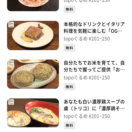
topoぐるめ #201~250
国分町）＃208【topoぐる
無料
め】
本格的なドリンクとイタリア
料理を気軽に楽しむ「OGGI
DOMANI」（青葉区中央）＃
topoぐるめ #201~250
207【topoぐるめ】
無料
自分たちでお米を育てて、自
分たちで握ってご提供「お米
のトリコ」（青葉区広瀬町）
topoぐるめ #201~250
＃206【topoぐるめ】
無料
あなたも白い濃厚鶏スープの
虜（トリコ）に「濃厚鶏そば
シロトリコ」（青葉区木町
topoぐるめ #201~250
通）＃205【topoぐるめ】
無料