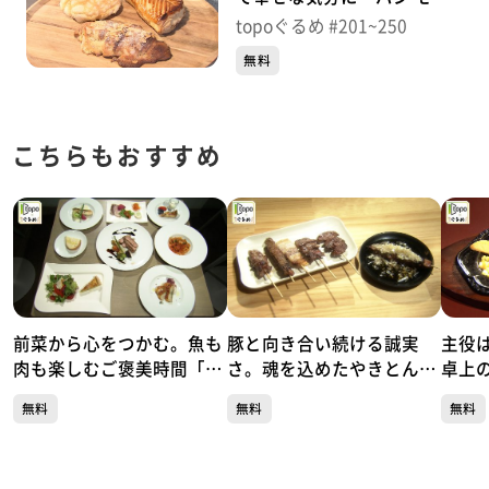
ターニュ」（青葉区錦ケ丘）
topoぐるめ #201~250
＃201【topoぐるめ】
無料
こちらもおすすめ
前菜から心をつかむ。魚も
豚と向き合い続ける誠実
主役
肉も楽しむご褒美時間「リ
さ。魂を込めたやきとん一
卓上
ストランテ キシネ」（青葉
本勝負「やきとん魂」（青
スGR
無料
無料
無料
区本町）#504【topoぐる
葉区国分町）#503【topo
二日町
め】
ぐるめ】
め】