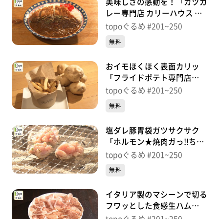
美味しさの感動を！「カツカ
レー専門店 カリーハウス マ
シャーーラ」（泉区旭丘堤）
topoぐるめ #201~250
＃211【topoぐるめ】
無料
おイモほくほく表面カリッ
「フライドポテト専門店
NOCTILUCENT」（泉区南光
topoぐるめ #201~250
台南）＃210【topoぐるめ】
無料
塩ダレ豚胃袋ガツサクサク
「ホルモン★焼肉ガっ!!ちゃ
ん 落合駅前店」（青葉区落
topoぐるめ #201~250
合）＃209【topoぐるめ】
無料
イタリア製のマシーンで切る
フワッとした食感生ハム
「osteria bambi」（青葉区