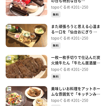
の日も特別な日も
「Patisserie TISSER」（宮城
topoぐるめ #201~250
野区榴ケ岡）＃218【topoぐ
無料
るめ】
また頑張ろうと思える心温ま
る一口を「仙台おにぎり 織
はや」（青葉区一番町）＃
topoぐるめ #201~250
217【topoぐるめ】
無料
一枚一枚手切りで仕込んだ炭
火焼牛たん「牛たん居酒屋
集合郎 本店」（青葉区一番
topoぐるめ #201~250
町）＃216【topoぐるめ】
無料
美味しいお料理をアットホー
ムな雰囲気で「キッチンみう
ら」（青葉区下愛子町）＃
topoぐるめ #201~250
215【topoぐるめ】