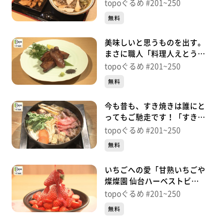
仙台本店」（若林区遠見塚）
topoぐるめ #201~250
＃225【topoぐるめ】
無料
美味しいと思うものを出す。
まさに職人「料理人えとう
三丁目店」（青葉区国分町）
topoぐるめ #201~250
＃224【topoぐるめ】
無料
今も昔も、すき焼きは誰にと
ってもご馳走です！「すき焼
割烹 かとう」（青葉区上
topoぐるめ #201~250
杉）＃223【topoぐるめ】
無料
いちごへの愛「甘熟いちごや
燦燦園 仙台ハーベストビレ
ッジ店」（若林区上飯田天
topoぐるめ #201~250
神）＃222【topoぐるめ】
無料