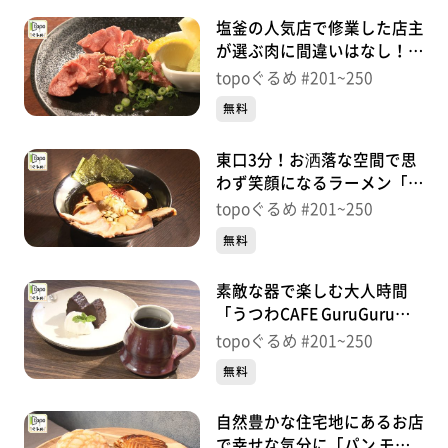
塩釜の人気店で修業した店主
が選ぶ肉に間違いはなし！
「炭火焼肉 勇」（青葉区立
topoぐるめ #201~250
町）＃204【topoぐるめ】
無料
東口3分！お洒落な空間で思
わず笑顔になるラーメン「仙
臺 くろく」（宮城野区榴
topoぐるめ #201~250
岡）＃203【topoぐるめ】
無料
素敵な器で楽しむ大人時間
「うつわCAFE GuruGuru」
（太白区秋保町湯元木戸保）
topoぐるめ #201~250
＃202【topoぐるめ】
無料
自然豊かな住宅地にあるお店
で幸せな気分に「パン モン