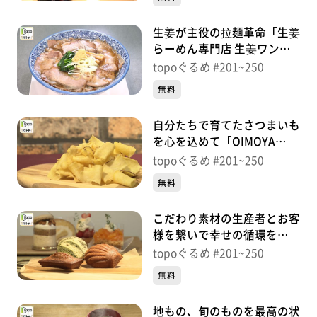
生姜が主役の拉麺革命「生姜
らーめん専門店 生姜ワンダ
ー仙台栗生店」（青葉区栗
topoぐるめ #201~250
生）＃245【topoぐるめ】
無料
自分たちで育てたさつまいも
を心を込めて「OIMOYA
JACK」（東松島市赤井新川
topoぐるめ #201~250
前）＃244【topoぐるめ】
無料
こだわり素材の生産者とお客
様を繋いで幸せの循環を
「lalasucre」（石巻市大街
topoぐるめ #201~250
道西）＃243【topoぐるめ】
無料
地もの、旬のものを最高の状