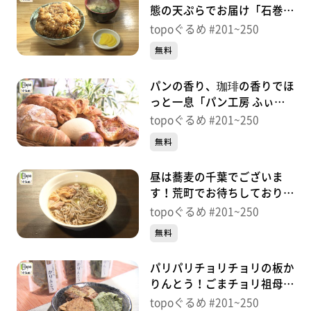
態の天ぷらでお届け「石巻天
ぷら 和」（石巻市鋳銭場）
topoぐるめ #201~250
＃242【topoぐるめ】
無料
パンの香り、珈琲の香りでほ
っと一息「パン工房 ふぃー
る＠カフェ」（石巻市千石
topoぐるめ #201~250
町）＃241【topoぐるめ】
無料
昼は蕎麦の千葉でございま
す！荒町でお待ちしておりま
す！「そば与一」（若林区荒
topoぐるめ #201~250
町）＃240【topoぐるめ】
無料
パリパリチョリチョリの板か
りんとう！ごまチョリ祖母の
味「甜菓堂」（若林区連坊）
topoぐるめ #201~250