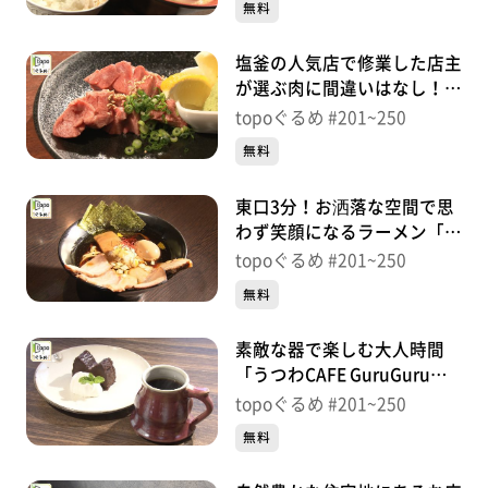
無料
塩釜の人気店で修業した店主
が選ぶ肉に間違いはなし！
「炭火焼肉 勇」（青葉区立
topoぐるめ #201~250
町）＃204【topoぐるめ】
無料
東口3分！お洒落な空間で思
わず笑顔になるラーメン「仙
臺 くろく」（宮城野区榴
topoぐるめ #201~250
岡）＃203【topoぐるめ】
無料
素敵な器で楽しむ大人時間
「うつわCAFE GuruGuru」
（太白区秋保町湯元木戸保）
topoぐるめ #201~250
＃202【topoぐるめ】
無料