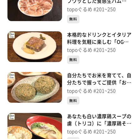
フワッとした食感生ハム
「osteria bambi」（青葉区
topoぐるめ #201~250
国分町）＃208【topoぐる
無料
め】
本格的なドリンクとイタリア
料理を気軽に楽しむ「OGGI
DOMANI」（青葉区中央）＃
topoぐるめ #201~250
207【topoぐるめ】
無料
自分たちでお米を育てて、自
分たちで握ってご提供「お米
のトリコ」（青葉区広瀬町）
topoぐるめ #201~250
＃206【topoぐるめ】
無料
あなたも白い濃厚鶏スープの
虜（トリコ）に「濃厚鶏そば
シロトリコ」（青葉区木町
topoぐるめ #201~250
通）＃205【topoぐるめ】