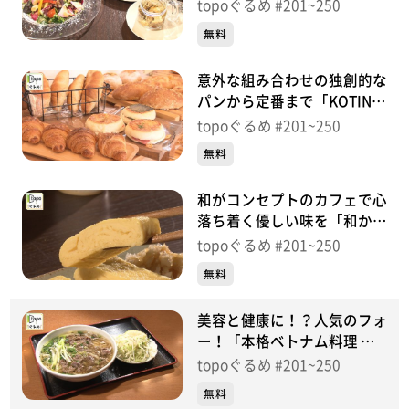
ら」（青葉区下愛子町）＃
topoぐるめ #201~250
215【topoぐるめ】
無料
意外な組み合わせの独創的な
パンから定番まで「KOTINI
BAKERY」（太白区東中田）
topoぐるめ #201~250
＃214【topoぐるめ】
無料
和がコンセプトのカフェで心
落ち着く優しい味を「和かふ
ぇ もののね」（太白区中
topoぐるめ #201~250
田）＃213【topoぐるめ】
無料
美容と健康に！？人気のフォ
ー！「本格ベトナム料理 フ
ォーベトナム」（青葉区宮
topoぐるめ #201~250
町）＃212【topoぐるめ】
無料