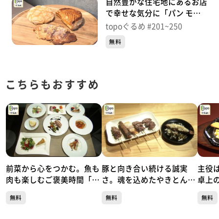
自然豊かな住宅地にあるお店
で幸せな気分に「パン モン
ターニュ」（青葉区錦ケ丘）
topoぐるめ #201~250
＃201【topoぐるめ】
無料
こちらもおすすめ
前菜から心をつかむ。魚も
豚と向き合い続ける誠実
主役
肉も楽しむご褒美時間「リ
さ。魂を込めたやきとん一
卓上
ストランテ キシネ」（青葉
本勝負「やきとん魂」（青
スGR
無料
無料
無料
区本町）#504【topoぐる
葉区国分町）#503【topo
二日町
め】
ぐるめ】
め】