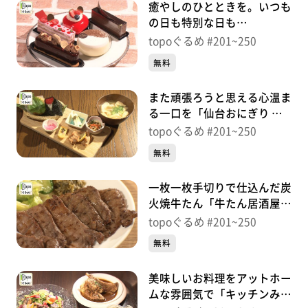
癒やしのひとときを。いつも
の日も特別な日も
「Patisserie TISSER」（宮城
topoぐるめ #201~250
野区榴ケ岡）＃218【topoぐ
無料
るめ】
また頑張ろうと思える心温ま
る一口を「仙台おにぎり 織
はや」（青葉区一番町）＃
topoぐるめ #201~250
217【topoぐるめ】
無料
一枚一枚手切りで仕込んだ炭
火焼牛たん「牛たん居酒屋
集合郎 本店」（青葉区一番
topoぐるめ #201~250
町）＃216【topoぐるめ】
無料
美味しいお料理をアットホー
ムな雰囲気で「キッチンみう