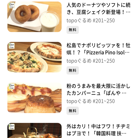
人気のドーナツやソフトに続
き、豆腐シェイク新登場！
「真壁豆富店」（松島町高城
topoぐるめ #201~250
町）＃235【topoぐるめ】
無料
松島でナポリピッツァを！牡
蠣！？「Pizzeria Pino Isola
VESTA」（松島町松島普賢
topoぐるめ #201~250
堂）＃234【topoぐるめ】
無料
粉のうまみを最大限に活かし
たカンパーニュ「ぱんや あ
いざわ」（松島町松島町内）
topoぐるめ #201~250
＃233【topoぐるめ】
無料
外はカリ！中はフワ！チヂミ
はプヨで！「韓国料理 扶餘