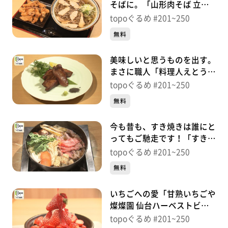
そばに。「山形肉そば 立花
仙台本店」（若林区遠見塚）
topoぐるめ #201~250
＃225【topoぐるめ】
無料
美味しいと思うものを出す。
まさに職人「料理人えとう
三丁目店」（青葉区国分町）
topoぐるめ #201~250
＃224【topoぐるめ】
無料
今も昔も、すき焼きは誰にと
ってもご馳走です！「すき焼
割烹 かとう」（青葉区上
topoぐるめ #201~250
杉）＃223【topoぐるめ】
無料
いちごへの愛「甘熟いちごや
燦燦園 仙台ハーベストビレ
ッジ店」（若林区上飯田天
topoぐるめ #201~250