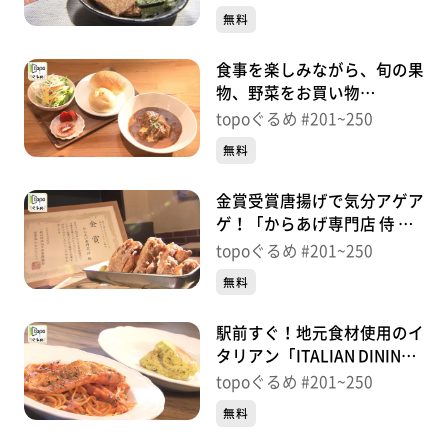
＃239【topoぐるめ】
無料
食事を楽しみながら、旬の果
物、野菜をお買い物
「MARCHE Vivace」（宮城
topoぐるめ #201~250
野区原町）＃238【topoぐる
無料
め】
金賞受賞唐揚げで気分アゲア
ゲ！「からあげ専門店 侍 仙
台宮城野店」（宮城野区原
topoぐるめ #201~250
町）＃237【topoぐるめ】
無料
駅前すぐ！地元食材使用のイ
タリアン「ITALIAN DINING
Bene」（松島町松島小梨
topoぐるめ #201~250
屋）＃236【topoぐるめ】
無料