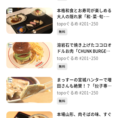
本格和食とお寿司が楽しめる
大人の隠れ家「和･菜･旬･味
たていし」（青葉区国分町）
topoぐるめ #201~250
＃228【topoぐるめ】
無料
溶岩石で焼き上げたココロオ
ドルお肉「CHUNK BURGER
STAND」（青葉区二日町）
topoぐるめ #201~250
＃227【topoぐるめ】
無料
まっすーの宮城ハンターで増
田さんも絶賛！？「餃子専門
店おゆき」（青葉区国分町）
topoぐるめ #201~250
＃226【topoぐるめ】
無料
本場山形、肉そばの味、すぐ