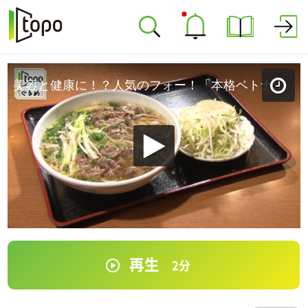
美容と健康に！？人気のフォー！「本格ベトナム料理 フォーベトナム」（青葉区宮町）＃212【topoぐるめ】
再生
2
分