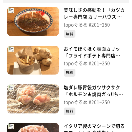
美味しさの感動を！「カツカ
レー専門店 カリーハウス マ
シャーーラ」（泉区旭丘堤）
topoぐるめ #201~250
＃211【topoぐるめ】
無料
おイモほくほく表面カリッ
「フライドポテト専門店
NOCTILUCENT」（泉区南光
topoぐるめ #201~250
台南）＃210【topoぐるめ】
無料
塩ダレ豚胃袋ガツサクサク
「ホルモン★焼肉ガっ!!ちゃ
ん 落合駅前店」（青葉区落
topoぐるめ #201~250
合）＃209【topoぐるめ】
無料
イタリア製のマシーンで切る