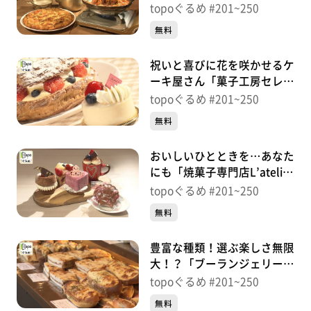
長町店」（太白区長町）＃
topoぐるめ #201~250
232【topoぐるめ】
無料
祝いと喜びに花を咲かせるケ
ーキ屋さん「菓子工房セレブ
レ」（太白区長町）＃
topoぐるめ #201~250
231【topoぐるめ】
無料
おいしいひとときを…あなた
にも「焼菓子専門店L’atelier
陸」（青葉区堤通雨宮町）＃
topoぐるめ #201~250
230【topoぐるめ】
無料
豊富な種類！選ぶ楽しさ無限
大！？「ブーランジェリー
ジラフ」（若林区卸町）＃
topoぐるめ #201~250
229【topoぐるめ】
無料