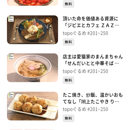
神）＃222【topoぐるめ】
無料
頂いた命を価値ある資源に
「ジビエとカフェ ＺＡＺＡ
Ｏ」（蔵王町遠刈田温泉本
topoぐるめ #201~250
町）＃221【topoぐるめ】
無料
店主は愛猫家のまんまちゃん
「せんだいとと中華そば ね
こまんま」（青葉区国分町）
topoぐるめ #201~250
＃220【topoぐるめ】
無料
たこ焼き、炒飯、温かいおも
てなし「閖上たこやき りり
～あっぷ」（若林区連坊）＃
topoぐるめ #201~250
219【topoぐるめ】
無料