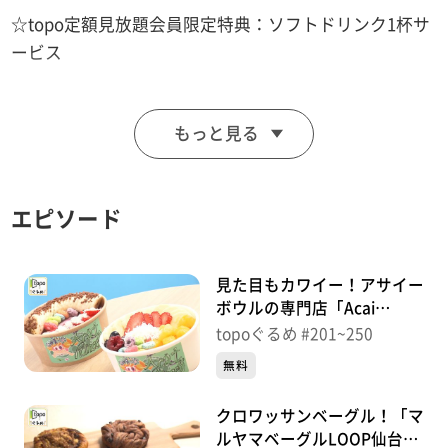
☆topo定額見放題会員限定特典：ソフトドリンク1杯サ
ービス
■本格ベトナム料理 フォーベトナム
もっと見る
【住所】宮城県仙台市青葉区宮町1丁目1-80 ライオンズ
マンション花京院 101
【電話番号】080-6816-2849
エピソード
【営業時間】11:00～15:00 17:00～21:30
【定休日】火曜日
見た目もカワイー！アサイー
♪アジアの純真 ＰＵＦＦＹ
ボウルの専門店「Acai
Princess仙台店」（青葉区一
topoぐるめ #201~250
番町）＃250【topoぐるめ】
※特典をご利用の際は、topoにログインをしてトップ
無料
画面をご注文の前にお店の方にお見せください。
クロワッサンベーグル！「マ
（トップ画面上部、ユーザ名と一緒に表示されている
ルヤマベーグルLOOP仙台愛
「定額見放題会員」を提示）