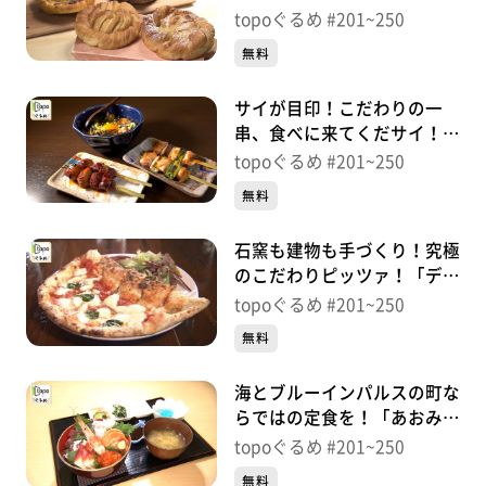
宕橋駅前店」（若林区土樋）
topoぐるめ #201~250
※紹介した店舗情報は変更している場合があります。
＃249【topoぐるめ】
無料
※紹介した商品は取り扱いが終了している場合がありま
す。
サイが目印！こだわりの一
番組HP（https://www.khb-tv.co.jp/topogurume/）
串、食べに来てくだサイ！
「やきとり３１」（青葉区国
topoぐるめ #201~250
分町）＃248【topoぐるめ】
無料
石窯も建物も手づくり！究極
のこだわりピッツァ！「ディ
タフ」（東松島市赤井有明）
topoぐるめ #201~250
＃247【topoぐるめ】
無料
海とブルーインパルスの町な
らではの定食を！「あおみな
食堂」（東松島市宮戸川原）
topoぐるめ #201~250
＃246【topoぐるめ】
無料