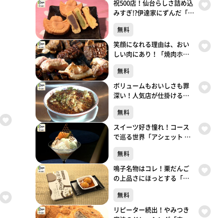
祝500店！仙台らしさ詰め込
みすぎ!?伊達家にずんだ「ち
ゅんちゅん堂」（青葉区川
無料
内）#500【topoぐるめ】
笑顔になれる理由は、おい
しい肉にあり！「焼肉ホル
モン 呵呵大笑」（青葉区国
無料
分町）#499【topoぐるめ】
ボリュームもおいしさも罪
深い！人気店が仕掛ける背
徳中華「ガリデブ2」（青葉
無料
区大町）#498【topoぐる
め】
スイーツ好き憧れ！コース
で巡る世界「アシェット デ
セール エトネ」（青葉区国
無料
分町）#497【topoぐるめ】
鳴子名物はコレ！栗だんご
の上品さにほっとする「餅
処 深瀬」（大崎市鳴子温泉
無料
湯元）#496【topoぐるめ】
リピーター続出！やみつき