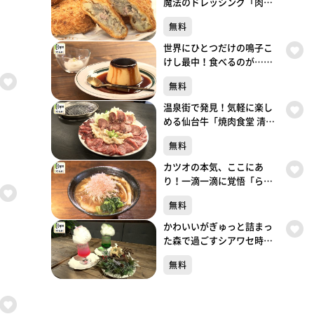
魔法のドレッシング「肉の
しばさき」（大崎市鳴子温
無料
泉湯元）#495【topoぐる
め】
世界にひとつだけの鳴子こ
けし最中！食べるのが…
「cafe gutto」（大崎市鳴子
無料
温泉湯元）#494【topoぐる
め】
温泉街で発見！気軽に楽し
める仙台牛「焼肉食堂 清和
鳴子店」（大崎市鳴子温泉
無料
湯元）#493【topoぐるめ】
カツオの本気、ここにあ
り！一滴一滴に覚悟「らぁ
めん鰹の本気 愛子店」（青
無料
葉区栗生）#492【topoぐる
め】
かわいいがぎゅっと詰まっ
た森で過ごすシアワセ時間
「TOTO’S CAFÉ」（青葉区
無料
一番町）#491【topoぐる
め】