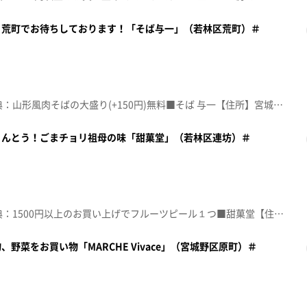
！荒町でお待ちしております！「そば与一」（若林区荒町）＃
☆topo定額見放題会員限定特典：山形風肉そばの大盛り(+150円)無料■そば 与一【住所】宮城県仙台市若林区荒町145【電話番号】022-223-2781【営業時間】11:00～14:00【定休日】火曜・土曜♪ともに ＷＡＮＩＭＡ※特典をご利用の際は、topoにログインをしてトップ画面をご注文の前にお店の方にお見せください。（トップ画面上部、ユーザ名と一緒に表示されている「定額見放題会員」を提示）※紹介した店舗情報は変更している場合があります。※紹介した商品は取り扱いが終了している場合があります。番組HP（https://www.khb-tv.co.jp/topogurume/）
りんとう！ごまチョリ祖母の味「甜菓堂」（若林区連坊）＃
☆topo定額見放題会員限定特典：1500円以上のお買い上げでフルーツピール１つ■甜菓堂【住所】宮城県仙台市若林区連坊1-5-23【電話番号】 022-792-8788【営業時間】10:00～17:00【定休日】日曜・祝日♪以心電信 ＯＲＡＮＧＥ ＲＡＮＧＥ※特典をご利用の際は、topoにログインをしてトップ画面をご注文の前にお店の方にお見せください。（トップ画面上部、ユーザ名と一緒に表示されている「定額見放題会員」を提示）※紹介した店舗情報は変更している場合があります。※紹介した商品は取り扱いが終了している場合があります。番組HP（https://www.khb-tv.co.jp/topogurume/）
野菜をお買い物「MARCHE Vivace」（宮城野区原町）＃