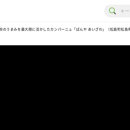
粉のうまみを最大限に活かしたカンパーニュ「ぱんや あいざわ」（松島町松島町内