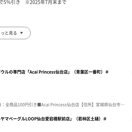
で5％引き ※2025年7月末まで
もっと見る
の専門店「Acai Princess仙台店」（青葉区一番町）＃
面をご注文の前にお店の方にお見せください。
額見放題会員」を提示）
。
☆topo定額見放題会員限定特典：全商品100円引き■Acai Princess仙台店【住所】宮城県仙台市青葉区一番町3-1-15 巴屋ビル1階【インスタグラム】acai_princess_sendai【営業時間】12:00～20:00【定休日】火曜日♪ヒトリゴト ＣｌａｒｉＳ※特典をご利用の際は、topoにログインをしてトップ画面をご注文の前にお店の方にお見せください。（トップ画面上部、ユーザ名と一緒に表示されている「定額見放題会員」を提示）※紹介した店舗情報は変更している場合があります。※紹介した商品は取り扱いが終了している場合があります。番組HP（https://www.khb-tv.co.jp/topogurume/）
ヤマベーグルLOOP仙台愛宕橋駅前店」（若林区土樋）＃