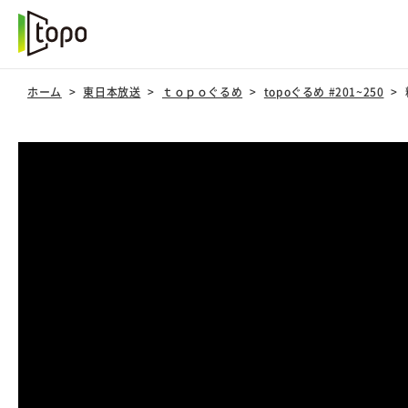
ホーム
東日本放送
ｔｏｐｏぐるめ
topoぐるめ #201~250