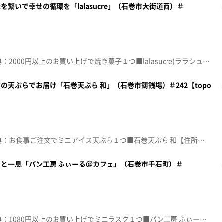
繋いで幸せの循環を「lalasucre」（石巻市大街道西）＃
☆topo定額見放題会員限定特典：2000円以上のお買い上げで焼き菓子１つ■lalasucre(ララシュクル)【住所】宮城県石巻市大街道西2-2-25 千の杜学びの内【電話番号】0225-98-8332【営業時間】10:00～18:00【定休日】日･月曜・不定休♪恋 星野源※特典をご利用の際は、topoにログインをしてトップ画面をご注文の前にお店の方にお見せください。（トップ画面上部、ユーザ名と一緒に表示されている「定額見放題会員」を提示）※紹介した店舗情報は変更している場合があります。※紹介した商品は取り扱いが終了している場合があります。番組HP（https://www.khb-tv.co.jp/topogurume/）
天ぷらでお届け「石巻天ぷら 和」（石巻市鋳銭場）＃242【topo
☆topo定額見放題会員限定特典：お食事ご注文でミニアイス天ぷら１つ■石巻天ぷら 和【住所】宮城県石巻市鋳銭場3-6 大橋ビル2階【電話番号】0225-25-5612【営業時間】11:30～14:30(L.O14:00)/17:00～22:00(L.O21:00)【定休日】日曜・不定休♪１００万回の「Ｉ ＬＯＶＥ ＹＯＵ」 ＲＡＫＥ※特典をご利用の際は、topoにログインをしてトップ画面をご注文の前にお店の方にお見せください。（トップ画面上部、ユーザ名と一緒に表示されている「定額見放題会員」を提示）※紹介した店舗情報は変更している場合があります。※紹介した商品は取り扱いが終了している場合があります。番組HP（https://www.khb-tv.co.jp/topogurume/）
と一息「パン工房 ふぃーる＠カフェ」（石巻市千石町）＃
☆topo定額見放題会員限定特典：1080円以上のお買い上げでミニラスク１つ■パン工房 ふぃーる＠カフェ【住所】宮城県石巻市千石町2-2【電話番号】0225-24-6885【営業時間】8:00～21:00（日･火曜は18:00まで）【定休日】水曜♪ＳＨＩＮＹ ＤＡＹＳ 亜咲花※特典をご利用の際は、topoにログインをしてトップ画面をご注文の前にお店の方にお見せください。（トップ画面上部、ユーザ名と一緒に表示されている「定額見放題会員」を提示）※紹介した店舗情報は変更している場合があります。※紹介した商品は取り扱いが終了している場合があります。番組HP（https://www.khb-tv.co.jp/topogurume/）