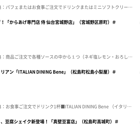
☆topo定額見放題会員限定特典：パフェまたはお食事ご注文でドリンクまたはミニソフトクリームのいずれか１つ■MARCHE Vivace（マルシェ ビバーチェ）【住所】宮城県仙台市宮城野区原町1-3-21 コンフォート宮城野ステーション 1階【電話番号】022-200-2150【営業時間】平日 9:30～18:00/土曜 11:00～17:00【定休日】日曜・不定休♪星座になれたら 結束バンド※特典をご利用の際は、topoにログインをしてトップ画面をご注文の前にお店の方にお見せください。（トップ画面上部、ユーザ名と一緒に表示されている「定額見放題会員」を提示）※紹介した店舗情報は変更している場合があります。※紹介した商品は取り扱いが終了している場合があります。番組HP（https://www.khb-tv.co.jp/topogurume/）
！「からあげ専門店 侍 仙台宮城野店」（宮城野区原町）＃
☆topo定額見放題会員限定特典：商品ご注文で各種ソースの中から１つ（ネギ塩レモン・おろしポン酢・油淋鶏）■からあげ専門店 侍 仙台宮城野店【住所】宮城県仙台市宮城野区原町2-3-7 小島ビル 102【電話番号】022-794-7728【営業時間】11:00～14:00/16:00～20:30【定休日】水曜・不定休♪大切なもの ロードオブメジャー※特典をご利用の際は、topoにログインをしてトップ画面をご注文の前にお店の方にお見せください。（トップ画面上部、ユーザ名と一緒に表示されている「定額見放題会員」を提示）※紹介した店舗情報は変更している場合があります。※紹介した商品は取り扱いが終了している場合があります。番組HP（https://www.khb-tv.co.jp/topogurume/）
ン「ITALIAN DINING Bene」（松島町松島小梨屋）＃
☆topo定額見放題会員限定特典：お食事ご注文でドリンク1杯■ITALIAN DINING Bene （イタリアンダイニング ベーネ）【住所】宮城県松島町松島小梨屋5-14【電話番号】022-200-2226【営業時間】月～木 7:00～18:00/金･土 7:00～15:00 18:00～22:00【定休日】日曜♪ＦＵＮＮＹ ＢＵＮＮＹ ｔｈｅ ｐｉｌｌｏｗｓ※特典をご利用の際は、topoにログインをしてトップ画面をご注文の前にお店の方にお見せください。（トップ画面上部、ユーザ名と一緒に表示されている「定額見放題会員」を提示）※紹介した店舗情報は変更している場合があります。※紹介した商品は取り扱いが終了している場合があります。番組HP（https://www.khb-tv.co.jp/topogurume/）
き、豆腐シェイク新登場！「真壁豆富店」（松島町高城町）＃