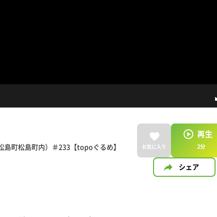
再生
島町松島町内）＃233【topoぐるめ】
2
分
お気に入り
シェア