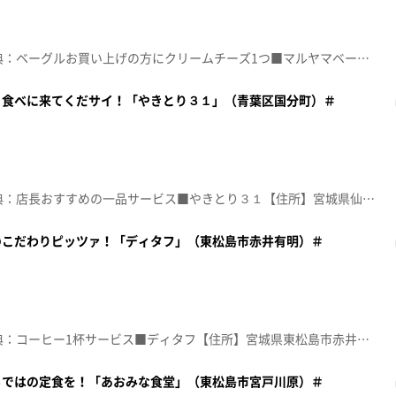
☆topo定額見放題会員限定特典：ベーグルお買い上げの方にクリームチーズ1つ■マルヤマベーグル LOOP仙台愛宕橋駅前店【住所】宮城県仙台市若林区土樋1-11-10 リベール愛宕1階【電話番号】022-200-2282【営業時間】11:00～19:00 ※無くなり次第終了【定休日】無し♪れんげ畑 ａｉｋｏ※特典をご利用の際は、topoにログインをしてトップ画面をご注文の前にお店の方にお見せください。（トップ画面上部、ユーザ名と一緒に表示されている「定額見放題会員」を提示）※紹介した店舗情報は変更している場合があります。※紹介した商品は取り扱いが終了している場合があります。番組HP（https://www.khb-tv.co.jp/topogurume/）
、食べに来てくだサイ！「やきとり３１」（青葉区国分町）＃
☆topo定額見放題会員限定特典：店長おすすめの一品サービス■やきとり３１【住所】宮城県仙台市青葉区国分町2-6-9-山路三号館ビル2F-B【電話番号】022-796-8722【営業時間】17:00～24:00【定休日】日曜♪化物 星野源※特典をご利用の際は、topoにログインをしてトップ画面をご注文の前にお店の方にお見せください。（トップ画面上部、ユーザ名と一緒に表示されている「定額見放題会員」を提示）※紹介した店舗情報は変更している場合があります。※紹介した商品は取り扱いが終了している場合があります。番組HP（https://www.khb-tv.co.jp/topogurume/）
のこだわりピッツァ！「ディタフ」（東松島市赤井有明）＃
☆topo定額見放題会員限定特典：コーヒー1杯サービス■ディタフ【住所】宮城県東松島市赤井有明2-1【電話番号】0225-90-3023【営業時間】11:30~14:00 17:30～20:00【定休日】火曜・水曜♪ＴＡＫＥ ＭＥ ＨＯＭＥ ＭＡＮ ＷＩＴＨ Ａ ＭＩＳＳＩＯＮ※特典をご利用の際は、topoにログインをしてトップ画面をご注文の前にお店の方にお見せください。（トップ画面上部、ユーザ名と一緒に表示されている「定額見放題会員」を提示）※紹介した店舗情報は変更している場合があります。※紹介した商品は取り扱いが終了している場合があります。番組HP（https://www.khb-tv.co.jp/topogurume/）
らではの定食を！「あおみな食堂」（東松島市宮戸川原）＃