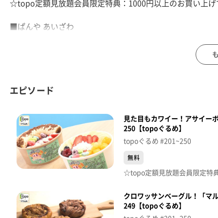
☆topo定額見放題会員限定特典：1000円以上のお買い上げ
■ぱんや あいざわ
【住所】宮城県松島町松島町内157-2
【電話番号】022-354-0233
【営業時間】8:30～17:00 ※パンが無くなり次第終了
【定休日】月･火曜
エピソード
♪ヒーロー ＦＵＮＫＹ ＭＯＮＫＥＹ ＢＡＢＹＳ
見た目もカワイー！アサイーボウル
※特典をご利用の際は、topoにログインをしてトップ画
250【topoぐるめ】
（トップ画面上部、ユーザ名と一緒に表示されている「定
topoぐるめ #201~250
※紹介した店舗情報は変更している場合があります。
※紹介した商品は取り扱いが終了している場合があります
無料
番組HP（https://www.khb-tv.co.jp/topogurume/）
クロワッサンベーグル！「マル
249【topoぐるめ】