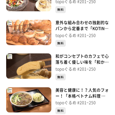
ら」（青葉区下愛子町）＃
topoぐるめ #201~250
215【topoぐるめ】
無料
意外な組み合わせの独創的な
パンから定番まで「KOTINI
BAKERY」（太白区東中田）
topoぐるめ #201~250
＃214【topoぐるめ】
無料
和がコンセプトのカフェで心
落ち着く優しい味を「和かふ
ぇ もののね」（太白区中
topoぐるめ #201~250
田）＃213【topoぐるめ】
無料
美容と健康に！？人気のフォ
ー！「本格ベトナム料理 フ
ォーベトナム」（青葉区宮
topoぐるめ #201~250
町）＃212【topoぐるめ】
無料