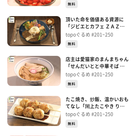
神）＃222【topoぐるめ】
無料
頂いた命を価値ある資源に
「ジビエとカフェ ＺＡＺＡ
Ｏ」（蔵王町遠刈田温泉本
topoぐるめ #201~250
町）＃221【topoぐるめ】
無料
店主は愛猫家のまんまちゃん
「せんだいとと中華そば ね
こまんま」（青葉区国分町）
topoぐるめ #201~250
＃220【topoぐるめ】
無料
たこ焼き、炒飯、温かいおも
てなし「閖上たこやき りり
～あっぷ」（若林区連坊）＃
topoぐるめ #201~250
219【topoぐるめ】
無料