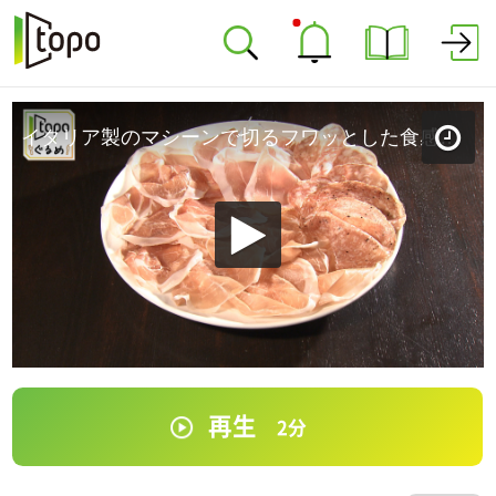
イタリア製のマシーンで切るフワッとした食感生ハム「osteria bambi」（青葉区国分町）＃208【topoぐるめ】
再生
2
分