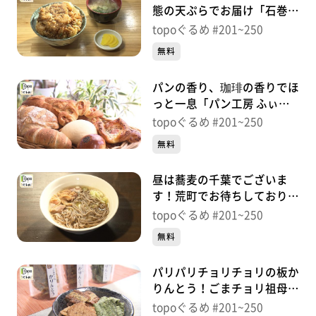
態の天ぷらでお届け「石巻天
ぷら 和」（石巻市鋳銭場）
topoぐるめ #201~250
＃242【topoぐるめ】
無料
パンの香り、珈琲の香りでほ
っと一息「パン工房 ふぃー
る＠カフェ」（石巻市千石
topoぐるめ #201~250
町）＃241【topoぐるめ】
無料
昼は蕎麦の千葉でございま
す！荒町でお待ちしておりま
す！「そば与一」（若林区荒
topoぐるめ #201~250
町）＃240【topoぐるめ】
無料
パリパリチョリチョリの板か
りんとう！ごまチョリ祖母の
味「甜菓堂」（若林区連坊）
topoぐるめ #201~250