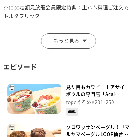
☆topo定額見放題会員限定特典：生ハム料理ご注文で
トルタフリッタ
■osteria bambi(オステリア バンビ)
もっと見る
【住所】宮城県仙台市青葉区国分町3-8-17 日東ハイツ 1
階
【電話番号】022-221-0018
エピソード
【営業時間】16:00～0:00
【定休日】不定休（インスタグラムに掲載）
見た目もカワイー！アサイー
♪硝子の少年 ＫｉｎＫｉ Ｋｉｄｓ
ボウルの専門店「Acai
Princess仙台店」（青葉区一
topoぐるめ #201~250
番町）＃250【topoぐるめ】
※特典をご利用の際は、topoにログインをしてトップ
無料
画面をご注文の前にお店の方にお見せください。
クロワッサンベーグル！「マ
（トップ画面上部、ユーザ名と一緒に表示されている
ルヤマベーグルLOOP仙台愛
「定額見放題会員」を提示）