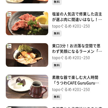
無料
塩釜の人気店で修業した店主
が選ぶ肉に間違いはなし！
「炭火焼肉 勇」（青葉区立
topoぐるめ #201~250
町）＃204【topoぐるめ】
無料
東口3分！お洒落な空間で思
わず笑顔になるラーメン「仙
臺 くろく」（宮城野区榴
topoぐるめ #201~250
岡）＃203【topoぐるめ】
無料
素敵な器で楽しむ大人時間
「うつわCAFE GuruGuru」
（太白区秋保町湯元木戸保）
topoぐるめ #201~250
＃202【topoぐるめ】
無料