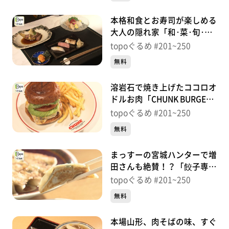
本格和食とお寿司が楽しめる
大人の隠れ家「和･菜･旬･味
たていし」（青葉区国分町）
topoぐるめ #201~250
＃228【topoぐるめ】
無料
溶岩石で焼き上げたココロオ
ドルお肉「CHUNK BURGER
STAND」（青葉区二日町）
topoぐるめ #201~250
＃227【topoぐるめ】
無料
まっすーの宮城ハンターで増
田さんも絶賛！？「餃子専門
店おゆき」（青葉区国分町）
topoぐるめ #201~250
＃226【topoぐるめ】
無料
本場山形、肉そばの味、すぐ