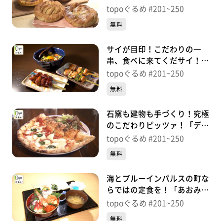
宕橋駅前店」（若林区土樋）
topoぐるめ #201~250
※紹介した店舗情報は変更している場合があります。
＃249【topoぐるめ】
無料
※紹介した商品は取り扱いが終了している場合がありま
す。
サイが目印！こだわりの一
番組HP（https://www.khb-tv.co.jp/topogurume/）
串、食べに来てくだサイ！
「やきとり３１」（青葉区国
topoぐるめ #201~250
分町）＃248【topoぐるめ】
無料
石窯も建物も手づくり！究極
のこだわりピッツァ！「ディ
タフ」（東松島市赤井有明）
topoぐるめ #201~250
＃247【topoぐるめ】
無料
海とブルーインパルスの町な
らではの定食を！「あおみな
食堂」（東松島市宮戸川原）
topoぐるめ #201~250
＃246【topoぐるめ】
無料