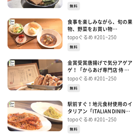
＃239【topoぐるめ】
無料
食事を楽しみながら、旬の果
物、野菜をお買い物
「MARCHE Vivace」（宮城
topoぐるめ #201~250
野区原町）＃238【topoぐる
無料
め】
金賞受賞唐揚げで気分アゲア
ゲ！「からあげ専門店 侍 仙
台宮城野店」（宮城野区原
topoぐるめ #201~250
町）＃237【topoぐるめ】
無料
駅前すぐ！地元食材使用のイ
タリアン「ITALIAN DINING
Bene」（松島町松島小梨
topoぐるめ #201~250
屋）＃236【topoぐるめ】
無料