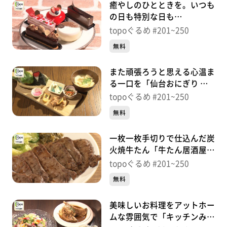
癒やしのひとときを。いつも
の日も特別な日も
「Patisserie TISSER」（宮城
topoぐるめ #201~250
野区榴ケ岡）＃218【topoぐ
無料
るめ】
また頑張ろうと思える心温ま
る一口を「仙台おにぎり 織
はや」（青葉区一番町）＃
topoぐるめ #201~250
217【topoぐるめ】
無料
一枚一枚手切りで仕込んだ炭
火焼牛たん「牛たん居酒屋
集合郎 本店」（青葉区一番
topoぐるめ #201~250
町）＃216【topoぐるめ】
無料
美味しいお料理をアットホー
ムな雰囲気で「キッチンみう