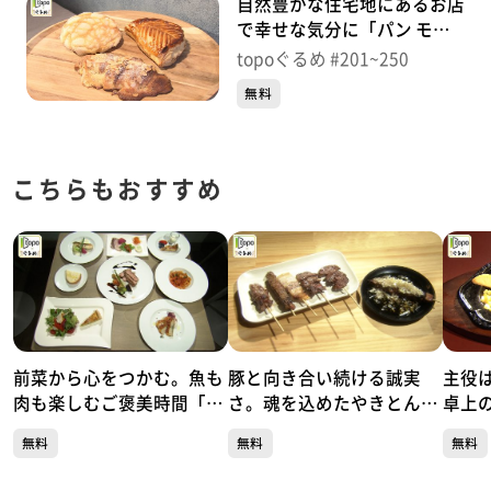
自然豊かな住宅地にあるお店
で幸せな気分に「パン モン
ターニュ」（青葉区錦ケ丘）
topoぐるめ #201~250
＃201【topoぐるめ】
無料
こちらもおすすめ
前菜から心をつかむ。魚も
豚と向き合い続ける誠実
主役
肉も楽しむご褒美時間「リ
さ。魂を込めたやきとん一
卓上
ストランテ キシネ」（青葉
本勝負「やきとん魂」（青
スGR
無料
無料
無料
区本町）#504【topoぐる
葉区国分町）#503【topo
二日町
め】
ぐるめ】
め】