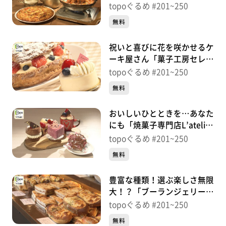
長町店」（太白区長町）＃
topoぐるめ #201~250
232【topoぐるめ】
無料
祝いと喜びに花を咲かせるケ
ーキ屋さん「菓子工房セレブ
レ」（太白区長町）＃
topoぐるめ #201~250
231【topoぐるめ】
無料
おいしいひとときを…あなた
にも「焼菓子専門店L’atelier
陸」（青葉区堤通雨宮町）＃
topoぐるめ #201~250
230【topoぐるめ】
無料
豊富な種類！選ぶ楽しさ無限
大！？「ブーランジェリー
ジラフ」（若林区卸町）＃
topoぐるめ #201~250
229【topoぐるめ】
無料