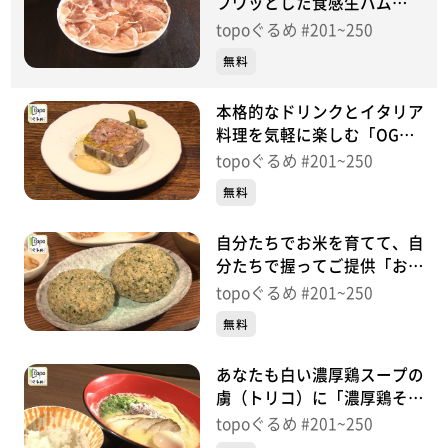
フワッとした食感生ハム
「osteria bambi」（青葉区
topoぐるめ #201~250
国分町）＃208【topoぐる
無料
め】
本格的なドリンクとイタリア
料理を気軽に楽しむ「OGGI
DOMANI」（青葉区中央）＃
topoぐるめ #201~250
207【topoぐるめ】
無料
自分たちでお米を育てて、自
分たちで握ってご提供「お米
のトリコ」（青葉区広瀬町）
topoぐるめ #201~250
＃206【topoぐるめ】
無料
あなたも白い濃厚鶏スープの
虜（トリコ）に「濃厚鶏そば
シロトリコ」（青葉区木町
topoぐるめ #201~250
通）＃205【topoぐるめ】