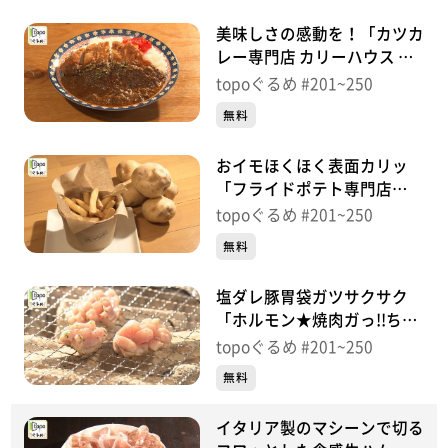
美味しさの感動を！「カツカ
レー専門店 カリーハウス マ
シャーーラ」（泉区旭丘堤）
topoぐるめ #201~250
＃211【topoぐるめ】
無料
おイモほくほく表面カリッ
「フライドポテト専門店
NOCTILUCENT」（泉区南光
topoぐるめ #201~250
台南）＃210【topoぐるめ】
無料
塩ダレ豚胃袋ガツサクサク
「ホルモン★焼肉ガっ!!ちゃ
ん 落合駅前店」（青葉区落
topoぐるめ #201~250
合）＃209【topoぐるめ】
無料
イタリア製のマシーンで切る