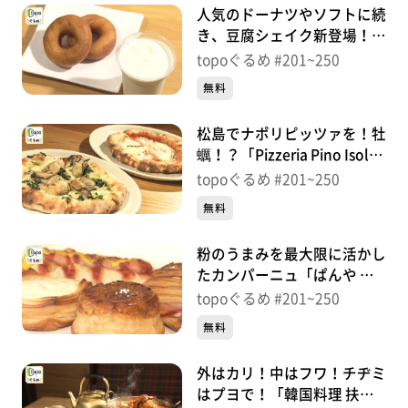
人気のドーナツやソフトに続
き、豆腐シェイク新登場！
「真壁豆富店」（松島町高城
topoぐるめ #201~250
町）＃235【topoぐるめ】
無料
松島でナポリピッツァを！牡
蠣！？「Pizzeria Pino Isola
VESTA」（松島町松島普賢
topoぐるめ #201~250
堂）＃234【topoぐるめ】
無料
粉のうまみを最大限に活かし
たカンパーニュ「ぱんや あ
いざわ」（松島町松島町内）
topoぐるめ #201~250
＃233【topoぐるめ】
無料
外はカリ！中はフワ！チヂミ
はプヨで！「韓国料理 扶餘