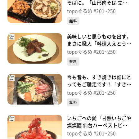
そばに。「山形肉そば 立花
仙台本店」（若林区遠見塚）
topoぐるめ #201~250
＃225【topoぐるめ】
無料
美味しいと思うものを出す。
まさに職人「料理人えとう
三丁目店」（青葉区国分町）
topoぐるめ #201~250
＃224【topoぐるめ】
無料
今も昔も、すき焼きは誰にと
ってもご馳走です！「すき焼
割烹 かとう」（青葉区上
topoぐるめ #201~250
杉）＃223【topoぐるめ】
無料
いちごへの愛「甘熟いちごや
燦燦園 仙台ハーベストビレ
ッジ店」（若林区上飯田天
topoぐるめ #201~250