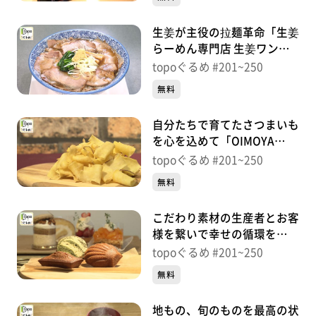
生姜が主役の拉麺革命「生姜
らーめん専門店 生姜ワンダ
ー仙台栗生店」（青葉区栗
topoぐるめ #201~250
生）＃245【topoぐるめ】
無料
自分たちで育てたさつまいも
を心を込めて「OIMOYA
JACK」（東松島市赤井新川
topoぐるめ #201~250
前）＃244【topoぐるめ】
無料
こだわり素材の生産者とお客
様を繋いで幸せの循環を
「lalasucre」（石巻市大街
topoぐるめ #201~250
道西）＃243【topoぐるめ】
無料
地もの、旬のものを最高の状