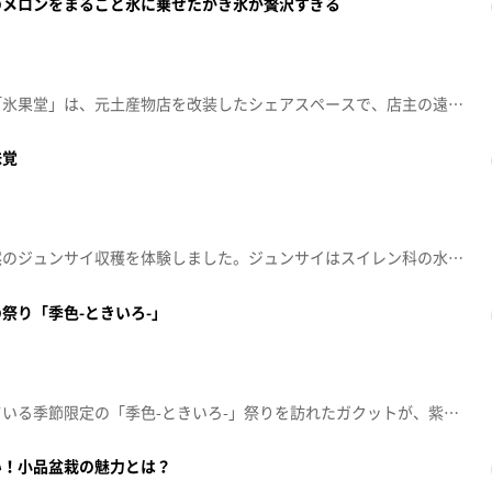
のメロンをまるごと氷に乗せたかき氷が贅沢すぎる
上山市に新しくオープンした「氷果堂」は、元土産物店を改装したシェアスペースで、店主の遠藤さんが地元産果物を贅沢に使ったかき氷を提供しています。特に鶴岡産メロンの「鶴姫レッドメロンみるく」や、地元酒造の酒粕を使った大人向けかき氷を提供。メニュー名には産地や生産者名を入れるなど、地域や生産者を大切にしています。今後も地域やかき氷ファンに喜ばれるお店作りを目指していくとのことです。
味覚
山形県村山市の大谷地沼で天然のジュンサイ収穫を体験しました。ジュンサイはスイレン科の水草で、ぷるぷるしたぬめりとシャキシャキの食感が魅力。収穫は昔ながらの箱舟で行われ、初めてでも丁寧に教えてもらえ安心です。摘み取ったジュンサイはポン酢や黒蜜きなこで味わい、どちらも絶品でした。高齢化で収穫者が減少していますが、体験を通して多くの人に親しんでほしいとのこと。美しい自然に囲まれての体験は忘れられない思い出となりました。
祭り「季色-ときいろ-」
南陽市の熊野大社で開催されている季節限定の「季色-ときいろ-」祭りを訪れたガクットが、紫陽花とともに彩られる石段や2000個の風鈴、七夕飾りなどの美しい景観をご紹介。季色は2026年から始まった祭りで、その名の通りアジサイの色彩の変化にちなみ、変化を恐れない心を願う意味が込められています。祭期間中は限定のお守りや「花おみくじ」も楽しめ、その場で実際に引いて盛り上がるシーンも。拝殿は県の有形文化財で、歴史ある建築と初夏の風物詩が一体となっており、多くの参拝者を魅了しています。
い！小品盆栽の魅力とは？