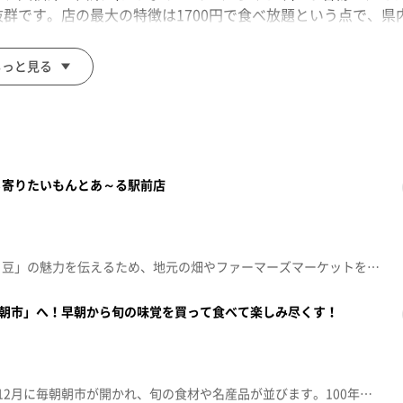
群です。店の最大の特徴は1700円で食べ放題という点で、県
もっと見る
ち寄りたいもんとあ～る駅前店
鶴岡市のご当地名産「だだちゃ豆」の魅力を伝えるため、地元の畑やファーマーズマーケットを訪問。だだちゃ豆は在来作物で、地元農家が代々守り続けてきた特別な枝豆。旬の味や特徴（濃い甘味、独特の香り、茶色い毛など）を、収穫体験や茹で立て実食で伝え、地域の気候風土が味に反映されていると紹介した。さらに直売所では「殿様のだだ茶豆アイス」「フリーズドライ」など地元加工品も堪能。鶴岡の夏の味覚を存分に満喫する内容だった。
折朝市」へ！早朝から旬の味覚を買って食べて楽しみ尽くす！
大蔵村の肘折温泉では4月から12月に毎朝朝市が開かれ、旬の食材や名産品が並びます。100年以上の歴史がある肘折温泉の伝統文化です。