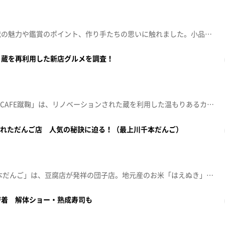
小品盆栽の展示会を訪れ、盆栽の魅力や鑑賞のポイント、作り手たちの思いに触れました。小品盆栽や豆盆栽など手のひらサイズの鉢には四季や自然の景色、作家ごとの個性や歴史が込められており、一鉢ごとにこだわりが伝わります。盆栽は子供のように手間がかかり、水やりや手入れを通して愛情が育まれていきます。未経験でも気軽に始められ、盆栽を通し自然や成長を楽しむ喜びが感じられる展示でした。
？蔵を再利用した新店グルメを調査！
2026年4月にオープンした「蔵CAFE蹴鞠」は、リノベーションされた蔵を利用した温もりあるカフェレストランです。店主の外山さんはサッカー歴24年、エースナンバー10番も背負うスポーツマンです。その経験を活かし店を開業。看板のバターチキンカレーは自家製米を使い、まろやかで子供でも食べやすい優しい味。デザートの「背番号10」チーズケーキは、地元リンゴジュースを使った甘く濃厚な逸品です。コーヒーもオリジナルブレンド。オリジナルへのこだわりが光る唯一無二のカフェです。
生まれただんご店 人気の秘訣に迫る！（最上川千本だんご）
山形県大石田町の「最上川 千本だんご」は、豆腐店が発祥の団子店。地元産のお米「はえぬき」を使い、もちもちした食感と種類豊富な餡が特徴です。団子の種類は36種以上、SNS映えする見た目や豪快な餡の盛り付けで人気を集め、1日5000本売れることも。人気ランキングは1位ずんだんだんご、2位くるみだんご、3位みたらしで、中でもずんだだんごは枝豆の粒感が残るやさしい味わい。地域に根差し、豆腐と団子の両方で多くの客を惹きつけています。
密着 解体ショー・熟成寿司も