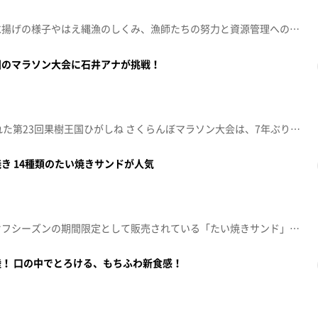
酒田港を訪れ、クロマグロの水揚げの様子やはえ縄漁のしくみ、漁師たちの努力と資源管理への取り組みを取材しました。今年は水揚げ量も多く、大物も登場し迫力満点。獲れたてのマグロは徹底した鮮度管理のうえ、豊洲市場などに出荷されます。また、地元では、最高に美味しいマグロが味わえます。その味は「甘くてとろける」「理性が溶ける」ほど絶品で、赤身もトロも感動レベル。漁師に感謝しながら、皆さんもぜひ一度、庄内産マグロを味わってみてください。
国のマラソン大会に石井アナが挑戦！
6月7日、東根市神町で開催された第23回果樹王国ひがしね さくらんぼマラソン大会は、7年ぶりに1万人を超えるランナーが参加し大いに賑わいました。佐藤錦誕生の地であり、収穫時期にあわせた本大会では、参加賞として旬の佐藤錦さくらんぼが配られ、エイドでも提供されました。沿道の子どもたちやスタッフの応援も温かく、さくらんぼロードや畑を走りながら、甘くて美味しいさくらんぼを味わうことができ、多くのランナーが感動と達成感を語りました。
き 14種類のたい焼きサンドが人気
天童市のかき氷専門店では、オフシーズンの期間限定として販売されている「たい焼きサンド」が人気です。パティシエの発想から生まれた個性豊かなたい焼きは、ふんわりと焼き上げた生地に、クリームやフルーツを使ったスイーツ系から、ジャーマンポテトなどのおかず系まで、さまざまな具材をサンド。メニューは気づけば14種類にまで増えました。すでに新メニューのアイデアもあるようで、アイデア社長の挑戦は止まりません。見た目の楽しさと食べ応えを兼ね備えた、進化系たい焼きの魅力に迫ります。
！ 口の中でとろける、もちふわ新食感！