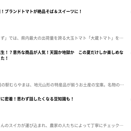
国！ブランドトマトが絶品そば＆スイーツに！
大蔵村の「大蔵山蕎麦ねぎぼうず」では、県内最大の出荷量を誇る大玉トマト「大蔵トマト」を活かしたメニューが楽しめます。特にトマトを丸ごと1個使った「大蔵村産トマトと十割そば」はオリーブオイルの風味が効いた洋風のスープが特徴で、地元産最上早生の十割そばと好相性です。隣接のコッペパン専門店では、トマトが練り込まれたシフォンケーキが人気。規格外トマトの有効活用にも努め、幅広い世代に味わってほしいと店主は語ります。
誕生！？意外な商品が人気！天国か地獄か この夏だけしか楽しめな
った！
村山市の国道13号沿いにある道の駅むらやまは、地元山形の特産品が揃うお土産の宝庫。名物の「やみつきしみかりせん」は午前中に売り切れる希少なせんべい。「蔵王米菓のこわれせん」はコスパ抜群の人気商品です。また、村山市産フルーツを使ったゼリーや、村山ならではのそばパフェなどオリジナルスイーツも充実。名物の天ぷらそばも大好評。さらに、真夏には歩道橋が灼熱のスポットに変身し、ひんやりスイーツとの組み合わせも魅力。2029年のリニューアルを控えた注目の観光スポットです。
荷に密着！思わず話したくなる豆知識も！
朝から強い日差しの中、たくさんのスイカが運び込まれ、農家の人たちによって丁寧にチェックされます。尾花沢すいかは、糖度や見た目、空洞の有無など厳しい基準をクリアしたものだけが出荷されます。今年の出来は特に良く、農家の皆さんも自信をもっています。軸回りや表面に少しでも傷があると規格外となり、細かい部分までこだわり抜かれています。消費者に本当においしいスイカを届けたいという強い思いがブランドを支えています。皆さんもぜひ、この旬の味を味わってみてください。