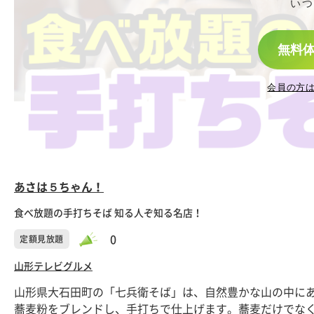
いつ
無料
会員の方
あさは５ちゃん！
食べ放題の手打ちそば 知る人ぞ知る名店！
0
定額見放題
山形テレビ
グルメ
山形県大石田町の「七兵衛そば」は、自然豊かな山の中にあ
蕎麦粉をブレンドし、手打ちで仕上げます。蕎麦だけでな