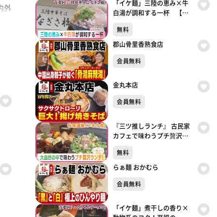
「イケ麺」三陸の恵み×牛
内外
白湯が調和する一杯 【三
陸中華そば なぎさ橋】
無料
（仙台・青葉区）
郡山骨里香熟食店
会員無料
金丸本店
会員無料
『三ツ推しランチ』 古民家
カフェで味わうプチ贅沢ラ
ンチ！
無料
らぁ麺 おかむら
会員無料
「イケ麺」煮干しの香り×