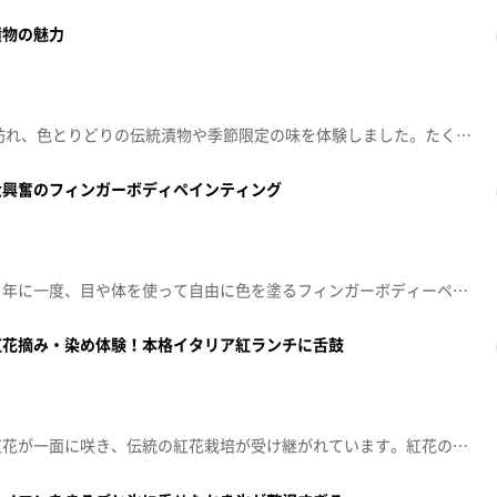
漬物の魅力
老舗漬物店「壽屋 寿香蔵」を訪れ、色とりどりの伝統漬物や季節限定の味を体験しました。たくあんやピリ辛きゅうり、リンゴ酢のピクルス、さくらんぼ由来の乳酸菌キムチなど、素材や製法へのこだわりが光ります。漬物作り体験では大根の漬け込みに挑戦し、伝統の技を実感。併設カフェでは甘酒や果実ソーダなど地元食材のドリンクも味わえ、梅の砂糖漬け「茜姫」も人気。漬物製造現場を見学し、手作業が主であることや機械化の難しさを学びました。伝統と真心が詰まった漬物の魅力を再発見できる一日でした。
大興奮のフィンガーボディペインティング
天童市のたかだま幼稚園では、年に一度、目や体を使って自由に色を塗るフィンガーボディーペインティングの行事が30年前から行われています。この日だけは全身がキャンバスとなり、子供たちはハイテンションで色を混ぜたり塗り合ったりしながら、思い切り汚れて遊びます。保育士を目指す短大生もサポートに加わり、園児たちは夢中に。絵の具まみれの園児たちはプールで体を洗い、保護者も家ではできない体験を楽しんでいると好意的。一層自由に表現することで子供たちの感性を育てています。
紅花摘み・染め体験！本格イタリア紅ランチに舌鼓
山形県白鷹町の紅花畑では、紅花が一面に咲き、伝統の紅花栽培が受け継がれています。紅花の色素は99%が黄色で紅はごくわずかですが、染料や食品に利用されています。地元では紅花染め体験や紅花を使った食品、工芸品などが楽しめ、紅花まつりも開催。レストラン「SIATTACA」では、地元野菜や紅花を使った「紅ランチ」が人気。素材の美味しさを生かすシンプルな調理と旬へのこだわりが特徴で、地域文化の継承が大切にされています。