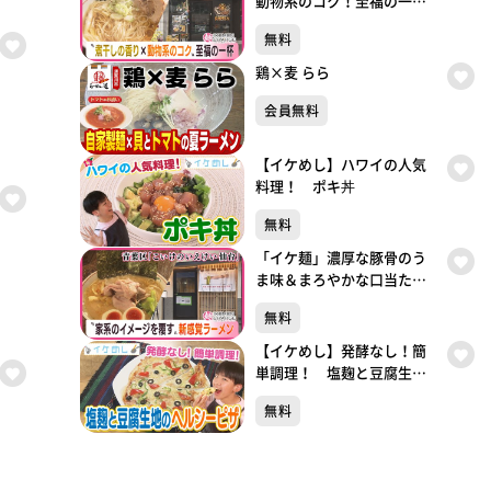
動物系のコク！至福の一
杯 【つるちゃんラーメ
無料
ン】 （仙台・青葉区）
鶏×麦 らら
会員無料
【イケめし】ハワイの人気
料理！ ポキ丼
無料
「イケ麺」濃厚な豚骨のう
ま味＆まろやかな口当たり
の家系ラーメン！ 【こい
無料
けのいえけい 仙台】（仙
台・青葉区）
【イケめし】発酵なし！簡
単調理！ 塩麹と豆腐生地
のヘルシーピザ
無料