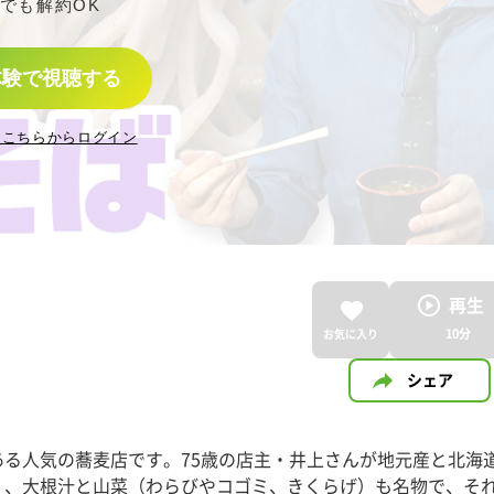
でも解約OK
体験で視聴する
はこちらからログイン
再生
10
分
お気に入り
シェア
る人気の蕎麦店です。75歳の店主・井上さんが地元産と北海
く、大根汁と山菜（わらびやコゴミ、きくらげ）も名物で、そ