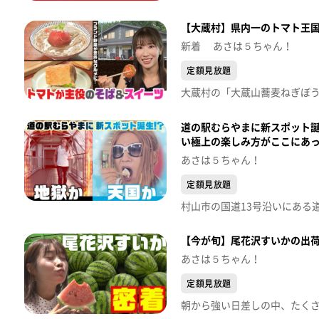
【大蔵村】県内一のトマト王
新着 あさは５ちゃん！
定額見放題
道の駅むらやまに新スポット
い極上の楽しみ方がここにあ
あさは５ちゃん！
定額見放題
【今が旬】尾花沢すいかの出
あさは５ちゃん！
定額見放題