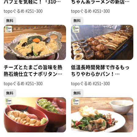
パフェを気軽に！「310
ちゃん系ラーメンの新店
IWANUMA･BASE」（岩沼
が！「奥州製麺所」（岩沼
topoぐるめ #251~300
topoぐるめ #251~300
市吹上）＃284【topoぐる
市桑原）＃283【topoぐる
無料
無料
め】
め】
チーズとたまごの旨味を熱
低温長時間発酵で作るもっ
熱石焼仕立てナポリタン
ちりやわらかパン！
に！「卵匠家吟」（岩沼市
「kakapo BAKERY」（名取
topoぐるめ #251~300
topoぐるめ #251~300
押分志引）＃282【topoぐ
市美田園）＃281【topoぐ
無料
無料
るめ】
るめ】