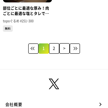
部位ごとに最適な厚み！肉
ごとに最適な塩とタレで！
「焼肉 星」（太白区あすと
topoぐるめ #251~300
長町）＃276【topoぐる
無料
め】
1
2
>
会社概要