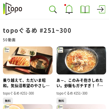
topoぐるめ #251~300
50動画
乗り越えて、ただいま昭
あ～、このみそ抱きしめた
和。気仙沼希望のやさしい
い。炒飯もガチすぎ！「炎
味！「喫茶マンボ」（気仙
（ほむら）」（気仙沼市赤
topoぐるめ #251~300
topoぐるめ #251~300
沼市南町）＃300【topoぐ
岩石兜）＃299【topoぐる
無料
無料
るめ】
め】