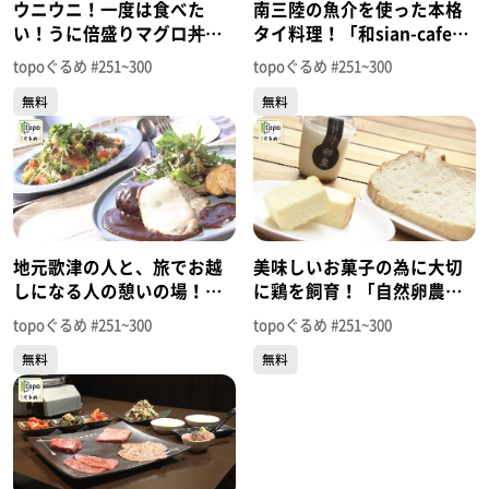
ウニウニ！一度は食べた
南三陸の魚介を使った本格
い！うに倍盛りマグロ丼！
タイ料理！「和sian-cafe
「田束食堂」（南三陸町歌
aimaki」（南三陸町歌津長
topoぐるめ #251~300
topoぐるめ #251~300
津伊里前）＃280【topoぐ
羽）＃279【topoぐるめ】
無料
無料
るめ】
地元歌津の人と、旅でお越
美味しいお菓子の為に大切
しになる人の憩いの場！
に鶏を飼育！「自然卵農園
「歌旅人」（南三陸町歌津
菓子工房」（南三陸町歌津
topoぐるめ #251~300
topoぐるめ #251~300
伊里前）＃278【topoぐる
伊里前）＃277【topoぐる
無料
無料
め】
め】