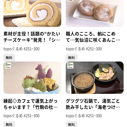
素材が主役！話題の“かたい
職人のこころ、餡にこめ
チーズケーキ”発見！「シ
て…気仙沼に咲くあんこの
ェ･ササキ」（気仙沼市上田
名店！「紅梅」（気仙沼市
topoぐるめ #251~300
topoぐるめ #251~300
中）＃298【topoぐるめ】
魚町）＃297【topoぐる
無料
無料
め】
縁起◎カフェで運気上がっ
グツグツ石鍋で、湯気ごと
ちゃいます？「竹駒の杜
飲み干したい「海老つけ麺
CAFE一粒万倍」（岩沼市稲
えん 名取店」（名取市植松
topoぐるめ #251~300
topoぐるめ #251~300
荷町）＃296【topoぐる
入生）＃295【topoぐる
無料
無料
め】
め】