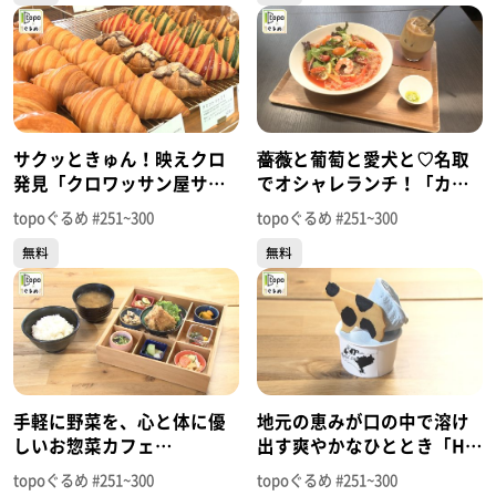
サクッときゅん！映えクロ
薔薇と葡萄と愛犬と♡名取
発見「クロワッサン屋サク
でオシャレランチ！「カフ
サク 名取店」（名取市植松
ェ･ド･ローズ」（名取市植
topoぐるめ #251~300
topoぐるめ #251~300
入生）＃294【topoぐる
松入生）＃293【topoぐる
無料
無料
め】
め】
手軽に野菜を、心と体に優
地元の恵みが口の中で溶け
しいお惣菜カフェ
出す爽やかなひととき「H＆
「107kitchen紗乃音」（東
H Labo」（東松島市野蒜ケ
topoぐるめ #251~300
topoぐるめ #251~300
松島市野蒜ケ丘）＃
丘）＃291【topoぐるめ】