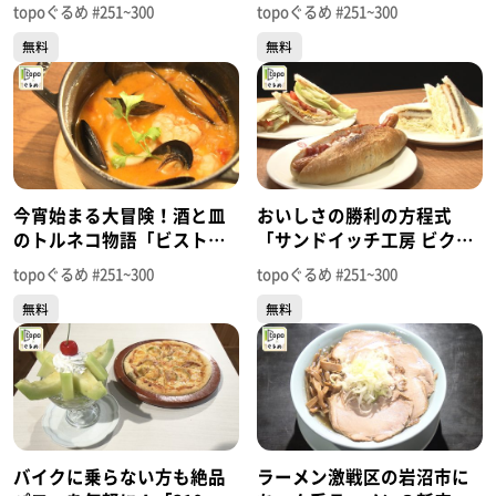
「隠れ家Sugar」（青葉区
「BOMBER BURGER」（青
topoぐるめ #251~300
topoぐるめ #251~300
国分町）＃288【topoぐる
葉区中央）＃287【topoぐ
無料
無料
め】
るめ】
今宵始まる大冒険！酒と皿
おいしさの勝利の方程式
のトルネコ物語「ビストロ
「サンドイッチ工房 ビクト
バル トルネコ」（青葉区二
リーカフェ」（名取市手倉
topoぐるめ #251~300
topoぐるめ #251~300
日町）＃286【topoぐる
田堰根）＃285【topoぐる
無料
無料
め】
め】
バイクに乗らない方も絶品
ラーメン激戦区の岩沼市に