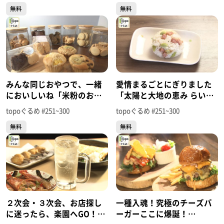
無料
無料
292【topoぐるめ】
みんな同じおやつで、一緒
愛情まるごとにぎりました
においしいね「米粉のおや
「太陽と大地の恵み らいす
つ366」（東松島市大曲堰の
ぼーる！」（東松島市矢本
topoぐるめ #251~300
topoぐるめ #251~300
内南）＃290【topoぐる
大溜）＃289【topoぐる
無料
無料
め】
め】
２次会・３次会、お店探し
一種入魂！究極のチーズバ
に迷ったら、楽園へGO！
ーガーここに爆誕！