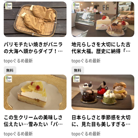
パリモチたい焼きがバニラ
地元らしさを大切にした古
の大海へ頭からダイブ！
代米大福。歴史に納得「ル･
「鯛焼みやび」（大崎市古
シエル」（大崎市田尻沼部
topoぐるめ最新
topoぐるめ最新
川七日町）#473【topoぐる
新富岡）#466【topoぐる
無料
無料
め】
め】
この生クリームの美味しさ
日本らしさと季節感を大切
伝えたい…雪みたい「パテ
に、見た目も美しすぎる洋
ィスリーネージュ」（若林
菓子「九二四四」（青葉区
topoぐるめ最新
topoぐるめ最新
区荒町）#448【topoぐる
二日町）#447【topoぐる