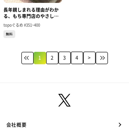
長年親しまれる理由がわか
る、もち専門店のやさしい
味！「餅よし」（富谷市富
topoぐるめ #351~400
ケ丘）＃392【topoぐる
無料
め】
1
2
3
4
>
会社概要