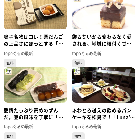
鳴子名物はコレ！栗だんご
飾らないから変わらなく愛
の上品さにほっとする「餅
される。地域に根付く甘さ
処 深瀬」（大崎市鳴子温泉
「ガトーオバラ」（若林区
topoぐるめ最新
topoぐるめ最新
湯元）#496【topoぐるめ】
連坊小路）#483【topoぐる
無料
無料
め】
愛情たっぷり荒めのずん
ふわとろ越えの飲めるパン
だ。豆の風味を丁寧に「だ
ケーキを松島で！「Luna’s
んご茶屋あらまち」（若林
Green Pancake」（松島町
topoぐるめ最新
topoぐるめ最新
区東九番丁）#482【topoぐ
初原砂押）#480【topoぐる
無料
無料
るめ】
め】