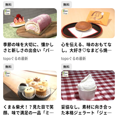
無料
無料
め】
め】
季節の味を大切に、懐かし
心を伝える、味のおもてな
さと新しさの出会い「パテ
し。大好き♡なまどら焼
ィスリーアズロール」（太
「榮太楼 多賀城店」（多賀
topoぐるめ最新
topoぐるめ最新
白区泉崎）#443【topoぐる
城市桜木）#438【topoぐる
無料
無料
め】
め】
くま＆柴犬！？見た目で笑
妥協なし。素材に向き合っ
顔、味で満足の一品「ミモ
た本格ジェラート「ジェラ