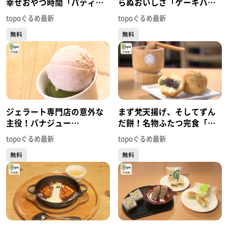
幸せおやつ時間「パティス
らぬおいしさ「ケーキハウ
リー アンシャンテ」（泉区
ス フレーズ 将監店」（泉区
topoぐるめ最新
topoぐるめ最新
泉ヶ丘）#421【topoぐる
将監）#416【topoぐるめ】
無料
無料
め】
ジェラート専門店の意外な
まず梵天揚げ、そしてずん
主役！バナジュー
だ餅！名物ふたつ完食「木
「MINAMO GELATO」（名
乃幡･別品館」（名取市閖上
topoぐるめ最新
topoぐるめ最新
取市閖上中央）#411【topo
中央）＃409【topoぐる
無料
無料
ぐるめ】
め】