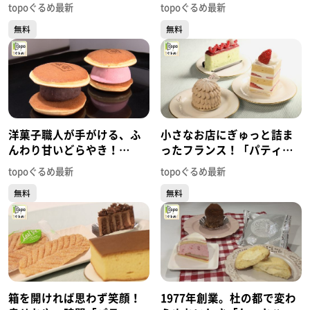
ザ チーズケーキ」（太白区
テリア リベルタ」（泉区泉
topoぐるめ最新
topoぐるめ最新
袋原）#434【topoぐるめ】
中央）#432【topoぐるめ】
無料
無料
洋菓子職人が手がける、ふ
小さなお店にぎゅっと詰ま
んわり甘いどらやき！
ったフランス！「パティス
「Sweets Shop OZZY」
リー レクリア」（富谷市日
topoぐるめ最新
topoぐるめ最新
（泉区長命ヶ丘）
吉台）#423【topoぐるめ】
無料
無料
#431【topoぐるめ】
箱を開ければ思わず笑顔！
1977年創業。杜の都で変わ