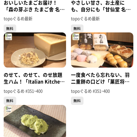
おいしいたまごお届け！
やさしい甘さ、お土産に
「森の芽ぶき たまご舎 名取
も、自分にも「甘仙堂 名取
愛島本店」（名取市愛島笠
工場直営店」（名取市下余
topoぐるめ最新
topoぐるめ最新
島上平）＃403【topoぐる
田鹿島）＃402【topoぐる
無料
無料
め】
め】
のせて、のせて、のせ放題
一度食べたら忘れない、羽
生ハム！「Italian Kitchen
二重餅の口どけ「菓匠将満
VANSAN 仙台泉店」（泉区
仙台富谷店」（富谷市ひよ
topoぐるめ #351~400
topoぐるめ #351~400
大沢）＃395【topoぐる
り台）＃394【topoぐる
無料
無料
め】
め】