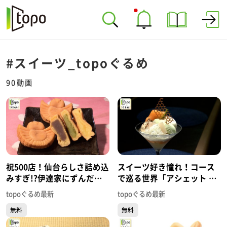
#スイーツ_topoぐるめ
90動画
祝500店！仙台らしさ詰め込
スイーツ好き憧れ！コース
みすぎ!?伊達家にずんだ
で巡る世界「アシェット デ
「ちゅんちゅん堂」（青葉
セール エトネ」（青葉区国
topoぐるめ最新
topoぐるめ最新
区川内）#500【topoぐる
分町）#497【topoぐるめ】
無料
無料
め】