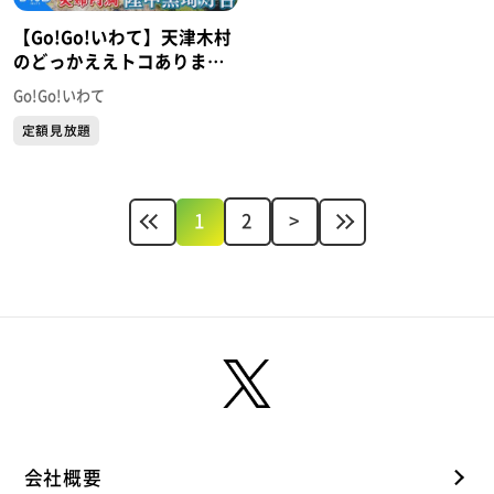
【Go!Go!いわて】天津木村
のどっかええトコあります
か？ #7 普代村
Go!Go!いわて
定額見放題
1
2
>
会社概要