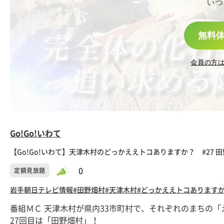
いつ
無料
会員の方
Go!Go!いわて
【Go!Go!いわて】天津木村のどっかええトコありますか？ #27 
0
定額見放題
岩手朝日テレビ
情報
#田野畑村
#天津木村
#どっかええトコあります
番組ＭＣ 天津木村が県内33市町村で、それぞれのまちの
27回目は「田野畑村」！