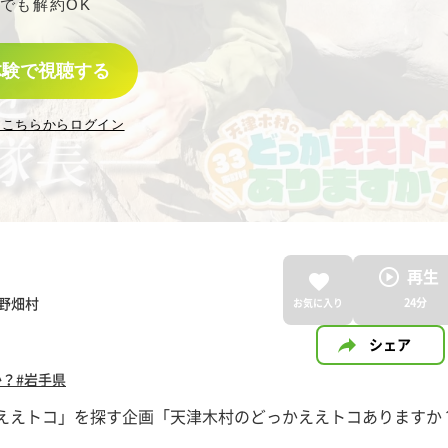
でも解約OK
体験で視聴する
はこちらからログイン
再生
田野畑村
24
分
お気に入り
シェア
か？
#岩手県
「ええトコ」を探す企画「天津木村のどっかええトコありますか