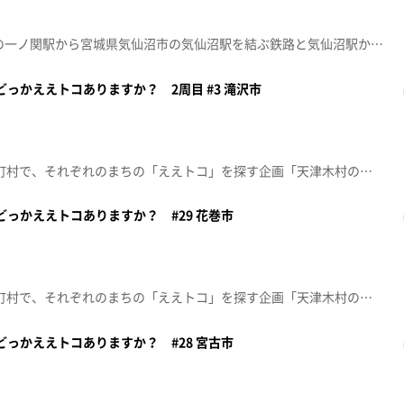
JR大船渡線は、岩手県一関市の一ノ関駅から宮城県気仙沼市の気仙沼駅を結ぶ鉄路と気仙沼駅から大船渡市盛駅間のBRT路線の線形を竜に見立てて「ドラゴンレール大船渡線」という愛称が付けられています。この企画では、JR大船渡線開業100周年(一関～摺沢間)を記念して、女優・モデルの小松彩夏とアンダーエイジたもんが、大船渡線に乗りながら沿線のスポットをめぐります。今回は陸前高田の発酵文化をテーマにした複合商業施設で、地元の食材や伝統を活かしたグルメを味わいました。 ※2025年8月16日放送
どっかええトコありますか？ 2周目 #3 滝沢市
番組ＭＣ 天津木村が県内33市町村で、それぞれのまちの「ええトコ」を探す企画「天津木村のどっかええトコありますか？」2周目の第3回は「滝沢市」！※2024年3月16日(土)放送
【Go!Go!いわて】天津木村のどっかええトコありますか？ #29 花巻市
番組ＭＣ 天津木村が県内33市町村で、それぞれのまちの「ええトコ」を探す企画「天津木村のどっかええトコありますか？」29回目は「花巻市」！※2023年9月9日(土)放送
のどっかええトコありますか？ #28 宮古市