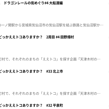
渡線 ドラゴンレールの街めぐり#4 大船渡編
JR大船渡線は、岩手県一関市の一ノ関駅から宮城県気仙沼市の気仙沼駅を結ぶ鉄路と気仙沼駅から大船渡市盛駅間のBRT路線の線形を竜に見立てて「ドラゴンレール大船渡線」という愛称が付けられています。この企画では、JR大船渡線開業100周年(一関～摺沢間)を記念して、女優・モデルの小松彩夏とアンダーエイジたもんが、大船渡線に乗りながら沿線のスポットをめぐります。東日本大震災からの復興を目指し、地元への恩返しと地域経済の発展等ののために2014年に開業した「大船渡温泉」を堪能しました。 ※2025年8月23日放送
のどっかええトコありますか？ 2周目 #4 田野畑村
番組ＭＣ 天津木村が県内33市町村で、それぞれのまちの「ええトコ」を探す企画「天津木村のどっかええトコありますか？」2周目の第4回は「田野畑村」！※2024年4月13日(土)放送
のどっかええトコありますか？ #33 北上市
番組ＭＣ 天津木村が県内33市町村で、それぞれのまちの「ええトコ」を探す企画「天津木村のどっかええトコありますか？」33回目は「北上市」！※2023年12月9日(土)放送
のどっかええトコありますか？ #32 平泉町