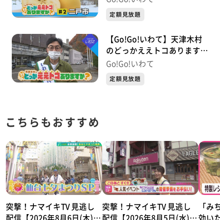
定額見放題
【Go!Go!いわて】天津木村
のどっかええトコあります
か？ #1 葛巻町
Go!Go!いわて
定額見放題
こちらもおすすめ
突撃！ナマイキTV 見逃し
突撃！ナマイキTV 見逃し
「み
配信【2026年8月6日(木)放
配信【2026年8月5日(水)放
効い