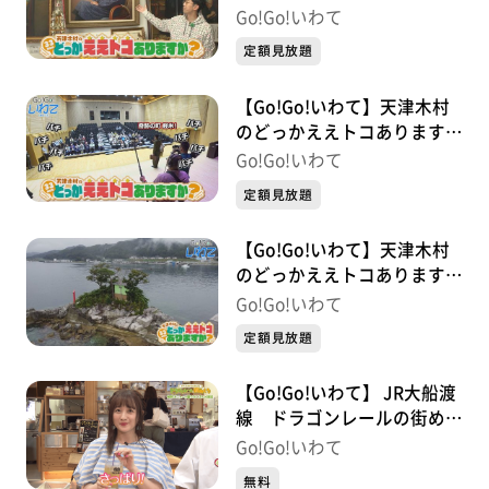
か？ #32 平泉町
Go!Go!いわて
定額見放題
【Go!Go!いわて】天津木村
のどっかええトコあります
か？ #31 軽米町
Go!Go!いわて
定額見放題
【Go!Go!いわて】天津木村
のどっかええトコあります
か？ #30 大槌町
Go!Go!いわて
定額見放題
【Go!Go!いわて】 JR大船渡
線 ドラゴンレールの街めぐ
り#3 陸前高田編
Go!Go!いわて
無料