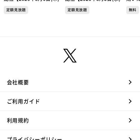
送分】
送分】
白キ
定額見放題
定額見放題
無料
駅】
会社概要
ご利用ガイド
利用規約
プライバシーポリシー