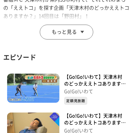
の「ええトコ」を探す企画「天津木村のどっかええトコ
ありますか？」14回目は「野田村」！
もっと見る
※2022年10月8日(土)放送
エピソード
【Go!Go!いわて】天津木村
のどっかええトコあります
か？ 2周目 #9 岩手町
Go!Go!いわて
定額見放題
【Go!Go!いわて】天津木村
のどっかええトコあります
か？ 2周目 #8 西和賀町
Go!Go!いわて