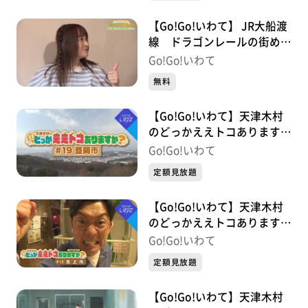
【Go!Go!いわて】 JR大船渡
線 ドラゴンレールの街めぐ
り#2 摺沢～気仙沼編
Go!Go!いわて
無料
【Go!Go!いわて】天津木村
のどっかええトコあります
か？ #19 盛岡市
Go!Go!いわて
定額見放題
【Go!Go!いわて】天津木村
のどっかええトコあります
か？ 2周目 #19 北上市
Go!Go!いわて
定額見放題
【Go!Go!いわて】天津木村