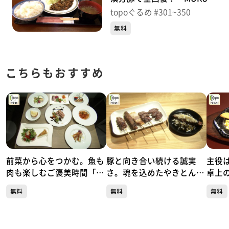
（蔵王町遠刈田温泉小妻坂）
topoぐるめ #301~350
＃301【topoぐるめ】
無料
こちらもおすすめ
前菜から心をつかむ。魚も
豚と向き合い続ける誠実
主役
肉も楽しむご褒美時間「リ
さ。魂を込めたやきとん一
卓上
ストランテ キシネ」（青葉
本勝負「やきとん魂」（青
スGR
無料
無料
無料
区本町）#504【topoぐる
葉区国分町）#503【topo
二日町
め】
ぐるめ】
め】