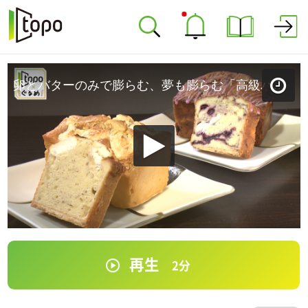
卵とバターのみで膨らむ、夢も膨らむ「高級パウンドケーキYOU&G」（青葉区愛子東）＃325【topoぐるめ】
再生
2
分