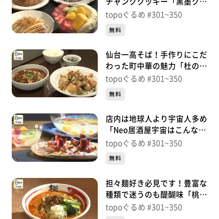
チャンククッキー「黒墨クッ
キークラブ」（青葉区霊屋
topoぐるめ #301~350
下）＃318【topoぐるめ】
無料
仙台一高そば！手作りにこだ
わった町中華の魅力「杜の中
華屋 楽食」（若林区元茶
topoぐるめ #301~350
畑）＃317【topoぐるめ】
無料
店内は地球人より宇宙人多め
「Neo居酒屋宇宙はこんなに
広いのに」（青葉区小松島）
topoぐるめ #301~350
＃316【topoぐるめ】
無料
担々麺好き必見です！豊富な
種類で迷うのも醍醐味「桃源
花 富谷店」（富谷市鷹乃
topoぐるめ #301~350
杜）＃315【topoぐるめ】