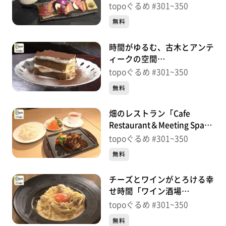
切り伊達哉」（宮城野区榴
topoぐるめ #301~350
岡）＃342【topoぐるめ】
無料
時間がゆるむ、古木とアンテ
ィークの空間
「Antique&Cafe TiTi」（宮
topoぐるめ #301~350
城野区鉄砲町中）＃
無料
341【topoぐるめ】
畑のレストラン「Cafe
Restaurant＆Meeting Space
FOREST仙台」（宮城野区名
topoぐるめ #301~350
掛丁）＃340【topoぐるめ】
無料
チーズとワインがとろける幸
せ時間「ワイン酒場
GabuLicious仙台店」（青葉
topoぐるめ #301~350
区中央）＃339【topoぐる
無料