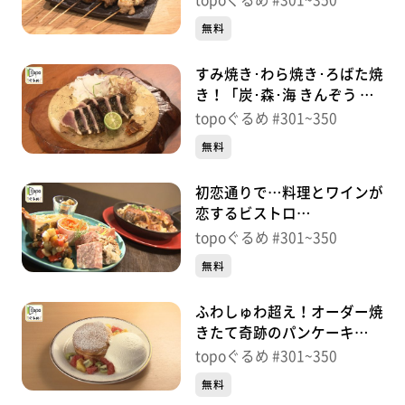
topoぐるめ #301~350
町）＃308【topoぐるめ】
無料
すみ焼き･わら焼き･ろばた焼
き！「炭･森･海 きんぞう 仙
台駅東口店」（宮城野区榴
topoぐるめ #301~350
岡）＃307【topoぐるめ】
無料
初恋通りで…料理とワインが
恋するビストロ
「wine&bistro preparer」
topoぐるめ #301~350
（宮城野区榴岡）＃
無料
306【topoぐるめ】
ふわしゅわ超え！オーダー焼
きたて奇跡のパンケーキ
「Ball Park」（宮城野区元
topoぐるめ #301~350
寺小路）＃305【topoぐる
無料
め】