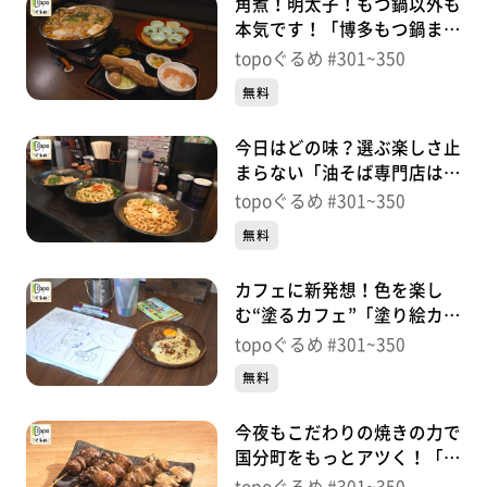
角煮！明太子！もつ鍋以外も
本気です！「博多もつ鍋まる
も多賀城店」（多賀城市町
topoぐるめ #301~350
前）＃311【topoぐるめ】
無料
今日はどの味？選ぶ楽しさ止
まらない「油そば専門店はて
な一番町店」（青葉区一番
topoぐるめ #301~350
町）＃310【topoぐるめ】
無料
カフェに新発想！色を楽し
む“塗るカフェ”「塗り絵カフ
ェ＆Green」（青葉区春日
topoぐるめ #301~350
町）＃309【topoぐるめ】
無料
今夜もこだわりの焼きの力で
国分町をもっとアツく！「焼
きのラブ国」（青葉区一番