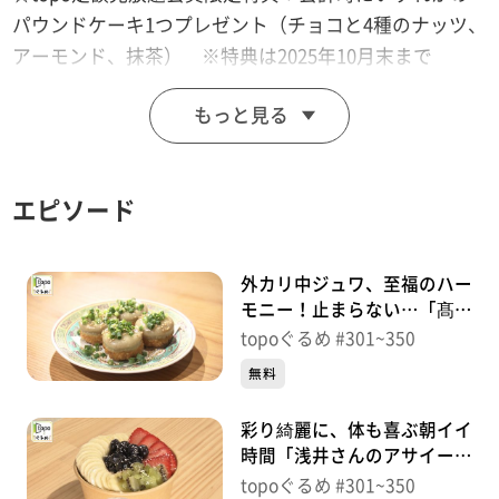
パウンドケーキ1つプレゼント（チョコと4種のナッツ、
アーモンド、抹茶） ※特典は2025年10月末まで
もっと見る
■高級パウンドケーキ YOU&G
【住所】宮城県仙台市青葉区愛子東6-3-27
【電話番号】070-1147-0987
エピソード
【営業時間】10:00~17:00
【定休日】月曜日
外カリ中ジュワ、至福のハー
♪ＯＶＥＲ ＤＲＩＶＥ ＪＵＤＹ ＡＮＤ ＭＡＲＹ
モニー！止まらない…「髙橋
と焼き小籠包」（青葉区中
topoぐるめ #301~350
央）＃350【topoぐるめ】
※特典をご利用の際は、topoにログインをしてトップ
無料
画面をご注文の前にお店の方にお見せください。
彩り綺麗に、体も喜ぶ朝イイ
（トップ画面上部、ユーザ名と一緒に表示されている
時間「浅井さんのアサイー仙
「定額見放題会員」を提示）
台上杉通り店」（青葉区上
topoぐるめ #301~350
※紹介した店舗情報は変更している場合があります。