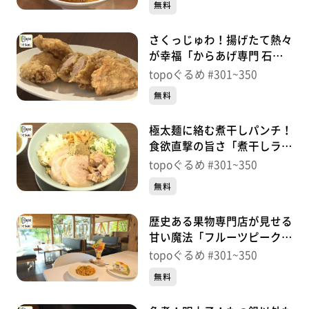
無料
さくっじゅわ！揚げたて熱々
が幸福「からあげ専門 石井
商店 富谷店」（富谷市鷹乃
topoぐるめ #301~350
杜）＃314【topoぐるめ】
無料
極太麺に絡む煮干しパンチ！
食欲直撃の旨さ「煮干しラー
メン松した」（富谷市鷹乃
topoぐるめ #301~350
杜）＃313【topoぐるめ】
無料
歴史ある果物専門店が見せる
甘い魔法「フルーツピークス
仙台富沢店」（太白区富沢
topoぐるめ #301~350
西）＃312【topoぐるめ】
無料