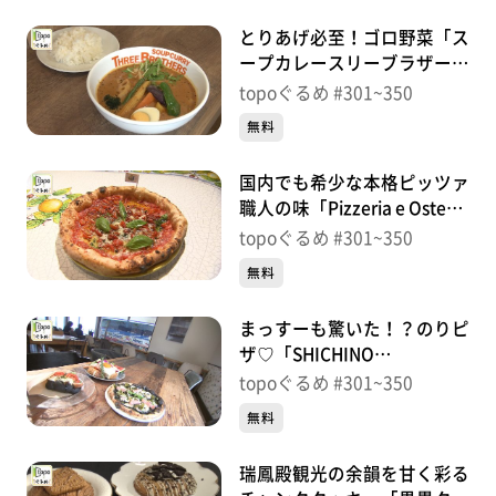
とりあげ必至！ゴロ野菜「ス
ープカレースリーブラザーズ
仙台荒町本店」（若林区荒
topoぐるめ #301~350
町）＃321【topoぐるめ】
無料
国内でも希少な本格ピッツァ
職人の味「Pizzeria e Osteria
PADRINO」（青葉区二日
topoぐるめ #301~350
町）＃320【topoぐるめ】
無料
まっすーも驚いた！？のりピ
ザ♡「SHICHINO
CAFE&PIZZA」（七ヶ浜町花
topoぐるめ #301~350
渕浜舘下）＃319【topoぐる
無料
め】
瑞鳳殿観光の余韻を甘く彩る