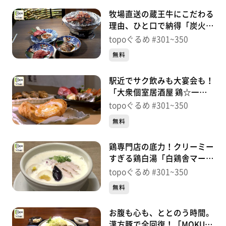
牧場直送の蔵王牛にこだわる
理由、ひと口で納得「炭火焼
肉はじめや」（太白区西中
topoぐるめ #301~350
田）＃304【topoぐるめ】
無料
駅近でサク飲みも大宴会も！
「大衆個室居酒屋 鶏☆一番
星 仙台駅前店」（青葉区中
topoぐるめ #301~350
央）＃303【topoぐるめ】
無料
鶏専門店の底力！クリーミー
すぎる鶏白湯「白鶏舎マーブ
ルロード店」（青葉区一番
topoぐるめ #301~350
町）＃302【topoぐるめ】
無料
お腹も心も、ととのう時間。
漢方豚で全回復！「MOKU」