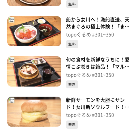
川）＃332【topoぐるめ】
無料
船から女川へ！漁船直送、天
然まぐろの極上体験！「まぐ
ろ屋 明神丸」（女川町女
topoぐるめ #301~350
川）＃331【topoぐるめ】
無料
旬の食材を新鮮なうちに！愛
情こぶ巻きは絶品！「マルキ
チ阿部商店」（女川町女川）
topoぐるめ #301~350
＃330【topoぐるめ】
無料
新鮮サーモンを大胆にサン
ド！女川新ソウルフード！？
「女川バーガー」（女川町女
topoぐるめ #301~350
川）＃329【topoぐるめ】
無料