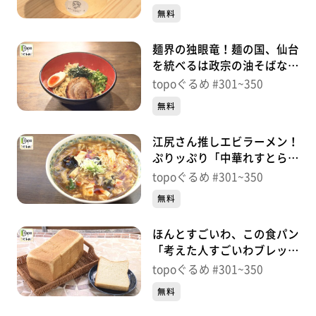
杉）＃349【topoぐるめ】
無料
※紹介した商品は取り扱いが終了している場合がありま
す。
麺界の独眼竜！麺の国、仙台
番組HP（https://www.khb-tv.co.jp/topogurume/）
を統べるは政宗の油そばな
り！「麺屋政宗」（青葉区中
topoぐるめ #301~350
央）＃348【topoぐるめ】
無料
江尻さん推しエビラーメン！
ぷりッぷり「中華れすとらん
とらの子」（青葉区中山）＃
topoぐるめ #301~350
347【topoぐるめ】
無料
ほんとすごいわ、この食パン
「考えた人すごいわブレッド
パーク名取店」（名取市増
topoぐるめ #301~350
田）＃346【topoぐるめ】
無料