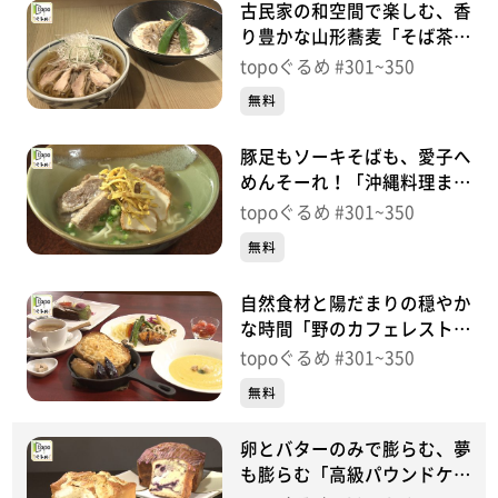
古民家の和空間で楽しむ、香
り豊かな山形蕎麦「そば茶房
萬乃助」（青葉区高野原）＃
topoぐるめ #301~350
328【topoぐるめ】
無料
豚足もソーキそばも、愛子へ
めんそーれ！「沖縄料理まぁ
さん家」（青葉区下愛子町）
topoぐるめ #301~350
＃327【topoぐるめ】
無料
自然食材と陽だまりの穏やか
な時間「野のカフェレストラ
ンkibako」（青葉区高野
topoぐるめ #301~350
原）＃326【topoぐるめ】
無料
卵とバターのみで膨らむ、夢
も膨らむ「高級パウンドケー