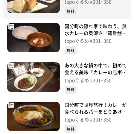
キYOU&G」（青葉区愛子
topoぐるめ #301~350
東）＃325【topoぐるめ】
無料
国分町の隠れ家で味わう、無
水カレーの奥深さ「羅針盤
Spice&Wine」（青葉区国分
topoぐるめ #301~350
町）＃324【topoぐるめ】
無料
あの大きな鍋の中で、初めて
会える美味「カレーの店ポロ
スォロ」（太白区山田北前
topoぐるめ #301~350
町）＃323【topoぐるめ】
無料
国分町で世界旅行！カレーが
食べられるバーをとりあげ！
「リチクク」（青葉区国分
topoぐるめ #301~350
町）＃322【topoぐるめ】
無料