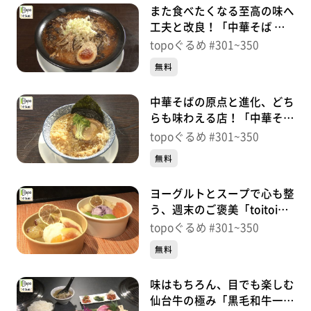
また食べたくなる至高の味へ
工夫と改良！「中華そば い
ぶし」（名取市上余田千刈
topoぐるめ #301~350
田）＃345【topoぐるめ】
無料
中華そばの原点と進化、どち
らも味わえる店！「中華そば
麺屋幸」（名取市閖上中央）
topoぐるめ #301~350
＃344【topoぐるめ】
無料
ヨーグルトとスープで心も整
う、週末のご褒美「toitoi
takeout cafe」（青葉区国分
topoぐるめ #301~350
町）＃343【topoぐるめ】
無料
味はもちろん、目でも楽しむ
仙台牛の極み「黒毛和牛一頭