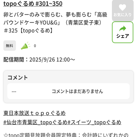
topoぐるめ #301~350
卵とバターのみで膨らむ、夢も膨らむ「高級
お気に入り
パウンドケーキYOU&G」（青葉区愛子東）
＃325【topoぐるめ】
シェア
無料
0
配信期間：
2025/9/26 12:00〜
コメント
---
コメントはまだありません
東日本放送
ｔｏｐｏぐるめ
#仙台市青葉区_topoぐるめ
#スイーツ_topoぐるめ
☆topo定額見放題会員限定特典：会計時にいずれかの