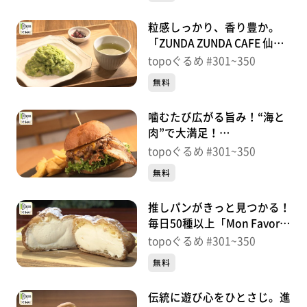
め】
粒感しっかり、香り豊か。
「ZUNDA ZUNDA CAFE 仙台
一番町本店」（青葉区一番
topoぐるめ #301~350
町）＃338【topoぐるめ】
無料
噛むたび広がる旨み！“海と
肉”で大満足！
「SEAFOOD&BURGER gfu.」
topoぐるめ #301~350
（青葉区立町）＃337【topo
無料
ぐるめ】
推しパンがきっと見つかる！
毎日50種以上「Mon Favori
BAKERY」（太白区西中田）
topoぐるめ #301~350
＃336【topoぐるめ】
無料
伝統に遊び心をひとさじ。進