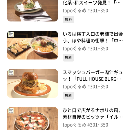
化系･和スイーツ発見！「甘
味処 すずや」（青葉区一番
topoぐるめ #301~350
町）＃335【topoぐるめ】
無料
いろは横丁入口の老舗で出会
う、ほや料理の衝撃！「中華
そば 笹屋」（青葉区一番
topoぐるめ #301~350
町）＃334【topoぐるめ】
無料
スマッシュバーガー肉汁ギュ
ッ！「FULL HOUSE BURGER
SHOP」（青葉区一番町）＃
topoぐるめ #301~350
333【topoぐるめ】
無料
ひと口で広がるナポリの風、
素材自慢のピッツァ「イル･
ガッピアーノ」（女川町女
topoぐるめ #301~350