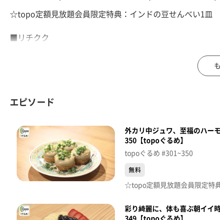
☆topo定額見放題会員限定特典：インドの豆せんべい1皿
■リチクク
【住所】宮城県仙台市青葉区国分町2-12-25 分町ビル5階
【電話番号】090-9829-8463
【営業時間】18:00~翌2:00
【定休日】水曜･日曜
エピソード
♪ＰＬＡＺＭＡ 米津玄師
外カリ中ジュワ、至福のハー
※特典をご利用の際は、topoにログインをしてトップ画
350【topoぐるめ】
（トップ画面上部、ユーザ名と一緒に表示されている「定
topoぐるめ #301~350
※紹介した店舗情報は変更している場合があります。
※紹介した商品は取り扱いが終了している場合があります
無料
番組HP（https://www.khb-tv.co.jp/topogurume/）
彩り綺麗に、体も喜ぶ朝イイ
349【topoぐるめ】