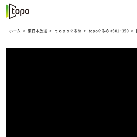
ホーム
東日本放送
ｔｏｐｏぐるめ
topoぐるめ #301~350