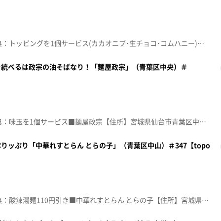
☆topo定額見放題会員限定特典：トッピングを1個サービス(カカオニブ･生チョコ･コムハニー)■浅井さんのアサイー仙台上杉通り店【住所】宮城県仙台市青葉区上杉1-1-39 梅本ビル1階【営業時間】11:00~18:00【定休日】不定休♪夢のダンス ａｉｋｏ※特典をご利用の際は、topoにログインをしてトップ画面をご注文の前にお店の方にお見せください。（トップ画面上部、ユーザ名と一緒に表示されている「定額見放題会員」を提示）※紹介した店舗情報は変更している場合があります。※紹介した商品は取り扱いが終了している場合があります。番組HP（https://www.khb-tv.co.jp/topogurume/）
を統べるは政宗の油そばなり！「麺屋政宗」（青葉区中央）＃
☆topo定額見放題会員限定特典：味玉を1個サービス■麺屋政宗【住所】宮城県仙台市青葉区中央1-6-39 菊水ビル仙台駅前館 1階【電話番号】022-398-6370【営業時間】11:30~22:50【定休日】不定休♪恋のワールド ＧＲｅｅｅｅＮ※特典をご利用の際は、topoにログインをしてトップ画面をご注文の前にお店の方にお見せください。（トップ画面上部、ユーザ名と一緒に表示されている「定額見放題会員」を提示）※紹介した店舗情報は変更している場合があります。※紹介した商品は取り扱いが終了している場合があります。番組HP（https://www.khb-tv.co.jp/topogurume/）
ッぷり「中華れすとらん とらの子」（青葉区中山）＃347【topo
☆topo定額見放題会員限定特典：酸辣湯麺110円引き■中華れすとらん とらの子【住所】宮城県仙台市青葉区中山5-19-13【電話番号】022-279-0703【営業時間】11:30~15:00/17:00~21:30 ※土日祝日は通し営業【定休日】不定休♪ＷＩＬＤ ＲＵＳＨ Ｔ.Ｍ.Ｒｅｖｏｌｕｔｉｏｎ※特典をご利用の際は、topoにログインをしてトップ画面をご注文の前にお店の方にお見せください。（トップ画面上部、ユーザ名と一緒に表示されている「定額見放題会員」を提示）※紹介した店舗情報は変更している場合があります。※紹介した商品は取り扱いが終了している場合があります。番組HP（https://www.khb-tv.co.jp/topogurume/）