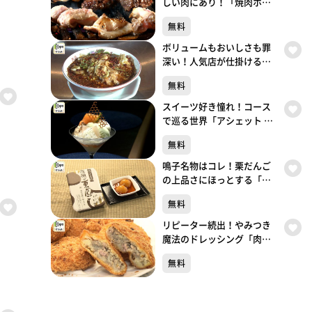
しい肉にあり！「焼肉ホル
モン 呵呵大笑」（青葉区国
無料
分町）#499【topoぐるめ】
ボリュームもおいしさも罪
深い！人気店が仕掛ける背
徳中華「ガリデブ2」（青葉
無料
区大町）#498【topoぐる
め】
スイーツ好き憧れ！コース
で巡る世界「アシェット デ
セール エトネ」（青葉区国
無料
分町）#497【topoぐるめ】
鳴子名物はコレ！栗だんご
の上品さにほっとする「餅
処 深瀬」（大崎市鳴子温泉
無料
湯元）#496【topoぐるめ】
リピーター続出！やみつき
魔法のドレッシング「肉の
しばさき」（大崎市鳴子温
無料
泉湯元）#495【topoぐる
め】