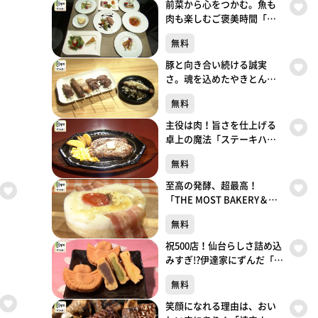
前菜から心をつかむ。魚も
肉も楽しむご褒美時間「リ
ストランテ キシネ」（青葉
無料
区本町）#504【topoぐる
め】
豚と向き合い続ける誠実
さ。魂を込めたやきとん一
本勝負「やきとん魂」（青
無料
葉区国分町）#503【topoぐ
るめ】
主役は肉！旨さを仕上げる
卓上の魔法「ステーキハウ
スGREAT RARE」（青葉区
無料
二日町）#502【topoぐる
め】
至高の発酵、超最高！
「THE MOST BAKERY＆
COFFEE仙台東口店」（宮城
無料
野区榴岡）#501【topoぐる
め】
祝500店！仙台らしさ詰め込
みすぎ!?伊達家にずんだ「ち
ゅんちゅん堂」（青葉区川
無料
内）#500【topoぐるめ】
笑顔になれる理由は、おい