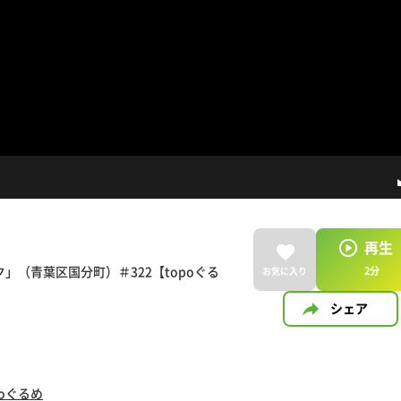
再生
（青葉区国分町）＃322【topoぐる
2
分
お気に入り
シェア
poぐるめ