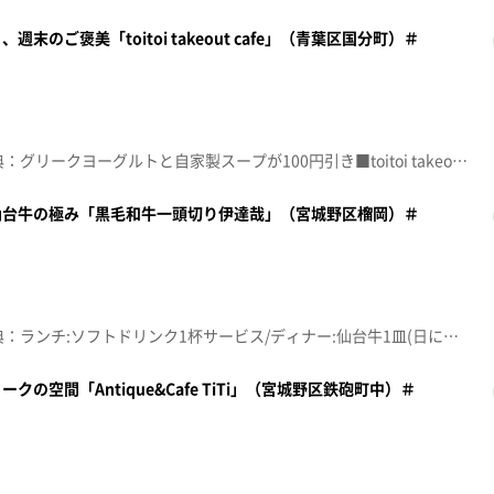
のご褒美「toitoi takeout cafe」（青葉区国分町）＃
☆topo定額見放題会員限定特典：グリークヨーグルトと自家製スープが100円引き■toitoi takeout cafe【住所】宮城県仙台市青葉区国分町2-2-22 EXプラザビル2F【電話番号】022-224-3605【営業時間】土 9:00~15:00/日 9:00~16:00【定休日】月~金♪その線は水平線 くるり※特典をご利用の際は、topoにログインをしてトップ画面をご注文の前にお店の方にお見せください。（トップ画面上部、ユーザ名と一緒に表示されている「定額見放題会員」を提示）※紹介した店舗情報は変更している場合があります。※紹介した商品は取り扱いが終了している場合があります。番組HP（https://www.khb-tv.co.jp/topogurume/）
仙台牛の極み「黒毛和牛一頭切り伊達哉」（宮城野区榴岡）＃
☆topo定額見放題会員限定特典：ランチ:ソフトドリンク1杯サービス/ディナー:仙台牛1皿(日によって部位は異なります)■黒毛和牛一頭切り 伊達哉【住所】宮城県仙台市宮城野区榴岡4-5-21 Fタウンビル7階【電話番号】022-299-5106【営業時間】火~金･祝前日 17:00~23:00 土 11:00~15:00/17:00~23:00 日･祝日 11:30~15:00/17:00~22:00【定休日】月曜♪ＡＬＬ ＧＥＮＥＲＡＴＩＯＮＳ Ｈｉ－ＳＴＡＮＤＡＲＤ※特典をご利用の際は、topoにログインをしてトップ画面をご注文の前にお店の方にお見せください。（トップ画面上部、ユーザ名と一緒に表示されている「定額見放題会員」を提示）※紹介した店舗情報は変更している場合があります。※紹介した商品は取り扱いが終了している場合があります。番組HP（https://www.khb-tv.co.jp/topogurume/）
の空間「Antique&Cafe TiTi」（宮城野区鉄砲町中）＃