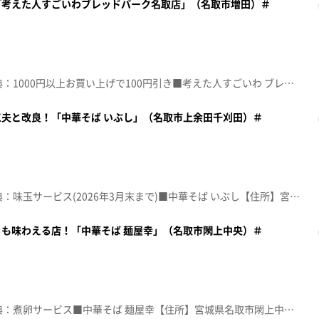
「考えた人すごいわブレッドパーク名取店」（名取市増田）＃
☆topo定額見放題会員限定特典：1000円以上お買い上げで100円引き■考えた人すごいわ ブレッドパーク名取店【住所】宮城県名取市増田5-3-10【電話番号】022-797-0320【営業時間】9:00~18:00(パンビュッフェ10:00~15:00LO) ※土日祝日は8:00~【定休日】不定休♪あさってはＳＵＮＤＡＹ ＲＡＧ ＦＡＩＲ※特典をご利用の際は、topoにログインをしてトップ画面をご注文の前にお店の方にお見せください。（トップ画面上部、ユーザ名と一緒に表示されている「定額見放題会員」を提示）※紹介した店舗情報は変更している場合があります。※紹介した商品は取り扱いが終了している場合があります。番組HP（https://www.khb-tv.co.jp/topogurume/）
夫と改良！「中華そば いぶし」（名取市上余田千刈田）＃
☆topo定額見放題会員限定特典：味玉サービス(2026年3月末まで)■中華そば いぶし【住所】宮城県名取市上余田千刈田548-1【電話番号】022-290-5370【営業時間】11:00~15:00/17:00~21:00【定休日】月曜夜･火曜♪古の風吹く杜 桑田佳祐※特典をご利用の際は、topoにログインをしてトップ画面をご注文の前にお店の方にお見せください。（トップ画面上部、ユーザ名と一緒に表示されている「定額見放題会員」を提示）※紹介した店舗情報は変更している場合があります。※紹介した商品は取り扱いが終了している場合があります。番組HP（https://www.khb-tv.co.jp/topogurume/）
も味わえる店！「中華そば 麺屋幸」（名取市閖上中央）＃
☆topo定額見放題会員限定特典：煮卵サービス■中華そば 麺屋幸【住所】宮城県名取市閖上中央1-6 かわまちてらす閖上K2【電話番号】022-385-8820【営業時間】11:00～17:00【定休日】火曜♪１００万年の幸せ！！ 桑田佳祐※特典をご利用の際は、topoにログインをしてトップ画面をご注文の前にお店の方にお見せください。（トップ画面上部、ユーザ名と一緒に表示されている「定額見放題会員」を提示）※紹介した店舗情報は変更している場合があります。※紹介した商品は取り扱いが終了している場合があります。番組HP（https://www.khb-tv.co.jp/topogurume/）