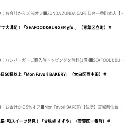
☆topo定額見放題会員限定特典：お会計から10％オフ■ZUNDA ZUNDA CAFE 仙台一番町本店【住所】宮城県仙台市青葉区一番町4-4-27 豊川ビル1階【電話番号】070-1184-7159【営業時間】10:30~18:00【定休日】不定休♪ミラクル・ガール 永井真理子※特典をご利用の際は、topoにログインをしてトップ画面をご注文の前にお店の方にお見せください。（トップ画面上部、ユーザ名と一緒に表示されている「定額見放題会員」を提示）※紹介した店舗情報は変更している場合があります。※紹介した商品は取り扱いが終了している場合があります。番組HP（https://www.khb-tv.co.jp/topogurume/）
大満足！「SEAFOOD&BURGER gfu.」（青葉区立町）＃
☆topo定額見放題会員限定特典：ハンバーガーご購入時トッピングを無料(1個)■SEAFOOD&BURGER gfu.【住所】宮城県仙台市青葉区立町2-21 1階【電話番号】070-8710-4421【営業時間】ランチ 11:30~15:00/ディナー 17:00~21:30【定休日】火曜♪ＩＮＮＯＣＥＮＴ ＷＯＲＬＤ Ｍｒ.Ｃｈｉｌｄｒｅｎ※特典をご利用の際は、topoにログインをしてトップ画面をご注文の前にお店の方にお見せください。（トップ画面上部、ユーザ名と一緒に表示されている「定額見放題会員」を提示）※紹介した店舗情報は変更している場合があります。※紹介した商品は取り扱いが終了している場合があります。番組HP（https://www.khb-tv.co.jp/topogurume/）
0種以上「Mon Favori BAKERY」（太白区西中田）＃
☆topo定額見放題会員限定特典：お会計から5%オフ■Mon Favori BAKERY【住所】宮城県仙台市太白区西中田5-15-18-2【電話番号】022-748-6386【営業時間】9:00~18:00【定休日】日･月曜♪めくばせ ＳＵＰＥＲ ＢＥＡＶＥＲ※特典をご利用の際は、topoにログインをしてトップ画面をご注文の前にお店の方にお見せください。（トップ画面上部、ユーザ名と一緒に表示されている「定額見放題会員」を提示）※紹介した店舗情報は変更している場合があります。※紹介した商品は取り扱いが終了している場合があります。番組HP（https://www.khb-tv.co.jp/topogurume/）
系･和スイーツ発見！「甘味処 すずや」（青葉区一番町）＃