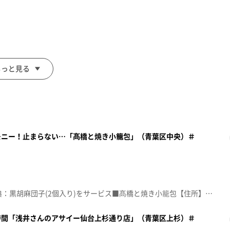
もっと見る
モニー！止まらない…「髙橋と焼き小籠包」（青葉区中央）＃
面をご注文の前にお店の方にお見せください。
額見放題会員」を提示）
。
☆topo定額見放題会員限定特典：黒胡麻団子(2個入り)をサービス■髙橋と焼き小籠包【住所】宮城県仙台市青葉区中央2-6-36 中央レントビル地下1階【電話番号】022-738-8368【営業時間】月~土･祝前日 17:00~23:15/日･祝日 17:00~22:00【定休日】不定休♪勝手に君に ももいろクローバーＺ※特典をご利用の際は、topoにログインをしてトップ画面をご注文の前にお店の方にお見せください。（トップ画面上部、ユーザ名と一緒に表示されている「定額見放題会員」を提示）※紹介した店舗情報は変更している場合があります。※紹介した商品は取り扱いが終了している場合があります。番組HP（https://www.khb-tv.co.jp/topogurume/）
時間「浅井さんのアサイー仙台上杉通り店」（青葉区上杉）＃