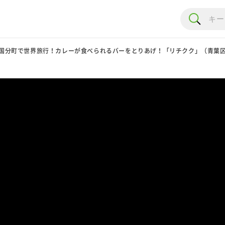
国分町で世界旅行！カレーが食べられるバーをとりあげ！「リチクク」（青葉区国