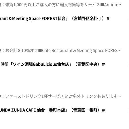
☆topo定額見放題会員限定特典：雑貨1,000円以上ご購入の方に輸入封筒等をサービス■Antique&Cafe TiTi【住所】宮城県仙台市宮城野区鉄砲町中5-8【電話番号】022-353-9897【営業時間】11:00～19:00【定休日】木曜♪記念撮影 ＢＵＭＰ ＯＦ ＣＨＩＣＫＥＮ※特典をご利用の際は、topoにログインをしてトップ画面をご注文の前にお店の方にお見せください。（トップ画面上部、ユーザ名と一緒に表示されている「定額見放題会員」を提示）※紹介した店舗情報は変更している場合があります。※紹介した商品は取り扱いが終了している場合があります。番組HP（https://www.khb-tv.co.jp/topogurume/）
rant＆Meeting Space FOREST仙台」（宮城野区名掛丁）＃
☆topo定額見放題会員限定特典：お会計を10％オフ■Cafe Restaurant＆Meeting Space FOREST仙台【住所】宮城県仙台市宮城野区名掛丁201-1【電話番号】022-748-4980【営業時間】11:30~14:00 17:00~22:00【定休日】日曜･祝日♪夏のプリンス ケツメイシ※特典をご利用の際は、topoにログインをしてトップ画面をご注文の前にお店の方にお見せください。（トップ画面上部、ユーザ名と一緒に表示されている「定額見放題会員」を提示）※紹介した店舗情報は変更している場合があります。※紹介した商品は取り扱いが終了している場合があります。番組HP（https://www.khb-tv.co.jp/topogurume/）
間「ワイン酒場GabuLicious仙台店」（青葉区中央）＃
☆topo定額見放題会員限定特典：ファーストドリンク1杯サービス ※対象外ドリンクもあります■ワイン酒場 GabuLicious仙台店【住所】宮城県仙台市青葉区中央1-6-13【電話番号】022-796-8736【営業時間】月~木 11:30~15:00/17:00~22:30 金･祝前日 11:30~15:00/17:00~23:00 土 11:30~23:00 日･祝日 11:30~22:30【定休日】不定休♪チョット 大黒摩季※特典をご利用の際は、topoにログインをしてトップ画面をご注文の前にお店の方にお見せください。（トップ画面上部、ユーザ名と一緒に表示されている「定額見放題会員」を提示）※紹介した店舗情報は変更している場合があります。※紹介した商品は取り扱いが終了している場合があります。番組HP（https://www.khb-tv.co.jp/topogurume/）
DA ZUNDA CAFE 仙台一番町本店」（青葉区一番町）＃