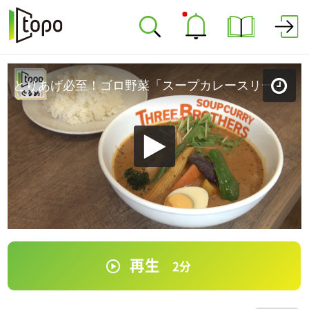
とりあげ必至！ゴロ野菜「スープカレースリーブラザーズ仙台荒町本店」（若林区荒町）＃321【topoぐるめ】
再生
2
分