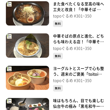
また食べたくなる至高の味へ
工夫と改良！「中華そば い
ぶし」（名取市上余田千刈
topoぐるめ #301~350
田）＃345【topoぐるめ】
無料
中華そばの原点と進化、どち
らも味わえる店！「中華そば
麺屋幸」（名取市閖上中央）
topoぐるめ #301~350
＃344【topoぐるめ】
無料
ヨーグルトとスープで心も整
う、週末のご褒美「toitoi
takeout cafe」（青葉区国分
topoぐるめ #301~350
町）＃343【topoぐるめ】
無料
味はもちろん、目でも楽しむ
仙台牛の極み「黒毛和牛一頭