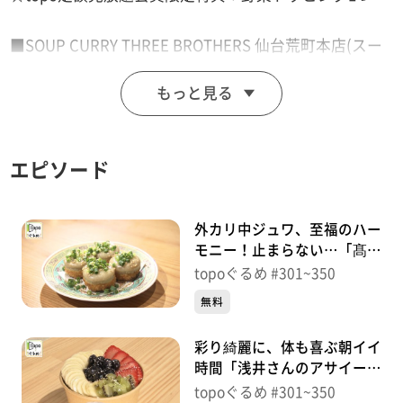
■SOUP CURRY THREE BROTHERS 仙台荒町本店(スー
プカレー スリーブラザーズ)
もっと見る
【住所】宮城県仙台市若林区荒町80
【電話番号】022-397-8339
【営業時間】11:30~15:00(L.O14:00)
エピソード
【定休日】月曜※SNSにて告知
♪アドベンチャー ＹＯＡＳＯＢＩ
外カリ中ジュワ、至福のハー
モニー！止まらない…「髙橋
と焼き小籠包」（青葉区中
※特典をご利用の際は、topoにログインをしてトップ
topoぐるめ #301~350
央）＃350【topoぐるめ】
画面をご注文の前にお店の方にお見せください。
無料
（トップ画面上部、ユーザ名と一緒に表示されている
彩り綺麗に、体も喜ぶ朝イイ
「定額見放題会員」を提示）
時間「浅井さんのアサイー仙
※紹介した店舗情報は変更している場合があります。
台上杉通り店」（青葉区上
topoぐるめ #301~350
※紹介した商品は取り扱いが終了している場合がありま