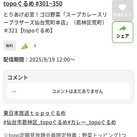
topoぐるめ #301~350
とりあげ必至！ゴロ野菜「スープカレースリ
お気に入り
ーブラザーズ仙台荒町本店」（若林区荒町）
＃321【topoぐるめ】
シェア
無料
0
配信期間：
2025/9/19 12:00〜
コメント
---
コメントはまだありません
東日本放送
ｔｏｐｏぐるめ
#仙台市若林区_topoぐるめ
#カレー_topoぐるめ
☆topo定額見放題会員限定特典：野菜トッピング1つ