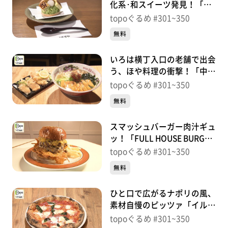
化系･和スイーツ発見！「甘
味処 すずや」（青葉区一番
topoぐるめ #301~350
町）＃335【topoぐるめ】
無料
いろは横丁入口の老舗で出会
う、ほや料理の衝撃！「中華
そば 笹屋」（青葉区一番
topoぐるめ #301~350
町）＃334【topoぐるめ】
無料
スマッシュバーガー肉汁ギュ
ッ！「FULL HOUSE BURGER
SHOP」（青葉区一番町）＃
topoぐるめ #301~350
333【topoぐるめ】
無料
ひと口で広がるナポリの風、
素材自慢のピッツァ「イル･
ガッピアーノ」（女川町女
topoぐるめ #301~350