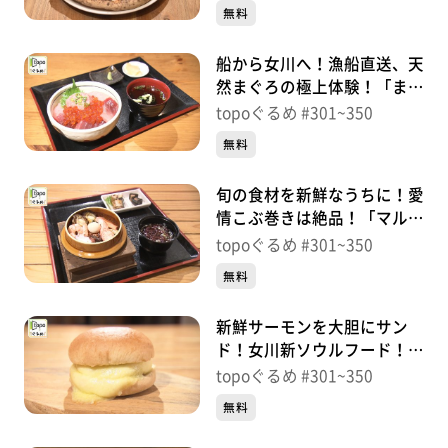
川）＃332【topoぐるめ】
無料
船から女川へ！漁船直送、天
然まぐろの極上体験！「まぐ
ろ屋 明神丸」（女川町女
topoぐるめ #301~350
川）＃331【topoぐるめ】
無料
旬の食材を新鮮なうちに！愛
情こぶ巻きは絶品！「マルキ
チ阿部商店」（女川町女川）
topoぐるめ #301~350
＃330【topoぐるめ】
無料
新鮮サーモンを大胆にサン
ド！女川新ソウルフード！？
「女川バーガー」（女川町女
topoぐるめ #301~350
川）＃329【topoぐるめ】
無料