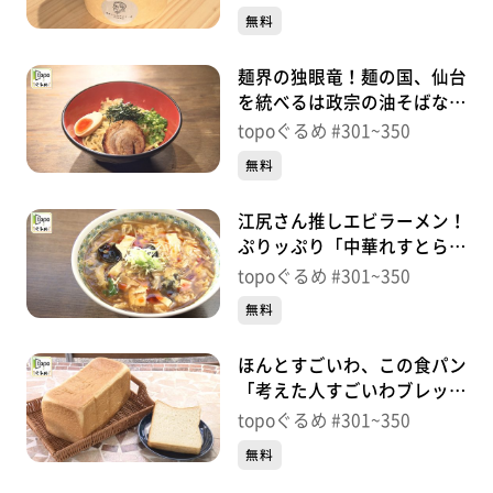
杉）＃349【topoぐるめ】
無料
す。
番組HP（https://www.khb-tv.co.jp/topogurume/）
麺界の独眼竜！麺の国、仙台
を統べるは政宗の油そばな
り！「麺屋政宗」（青葉区中
topoぐるめ #301~350
央）＃348【topoぐるめ】
無料
江尻さん推しエビラーメン！
ぷりッぷり「中華れすとらん
とらの子」（青葉区中山）＃
topoぐるめ #301~350
347【topoぐるめ】
無料
ほんとすごいわ、この食パン
「考えた人すごいわブレッド
パーク名取店」（名取市増
topoぐるめ #301~350
田）＃346【topoぐるめ】
無料