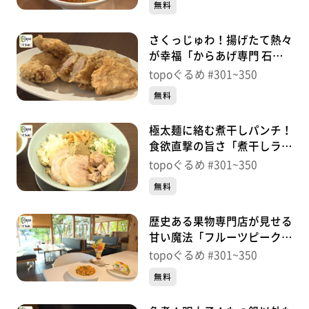
無料
さくっじゅわ！揚げたて熱々
が幸福「からあげ専門 石井
商店 富谷店」（富谷市鷹乃
topoぐるめ #301~350
杜）＃314【topoぐるめ】
無料
極太麺に絡む煮干しパンチ！
食欲直撃の旨さ「煮干しラー
メン松した」（富谷市鷹乃
topoぐるめ #301~350
杜）＃313【topoぐるめ】
無料
歴史ある果物専門店が見せる
甘い魔法「フルーツピークス
仙台富沢店」（太白区富沢
topoぐるめ #301~350
西）＃312【topoぐるめ】
無料