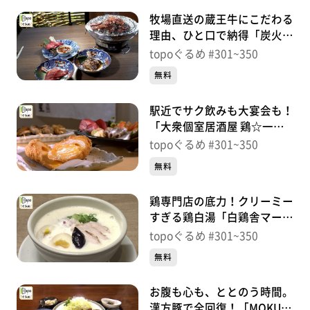
牧場直送の蔵王牛にこだわる
理由、ひと口で納得「炭火焼
肉はじめや」（太白区西中
topoぐるめ #301~350
田）＃304【topoぐるめ】
無料
駅近でサク飲みも大宴会も！
「大衆個室居酒屋 鶏☆一番
星 仙台駅前店」（青葉区中
topoぐるめ #301~350
央）＃303【topoぐるめ】
無料
鶏専門店の底力！クリーミー
すぎる鶏白湯「白鶏舎マーブ
ルロード店」（青葉区一番
topoぐるめ #301~350
町）＃302【topoぐるめ】
無料
お腹も心も、ととのう時間。
漢方豚で全回復！「MOKU」