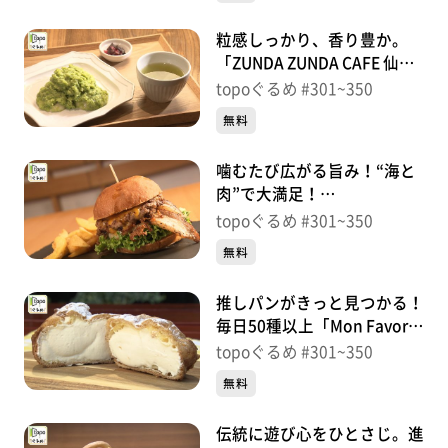
め】
粒感しっかり、香り豊か。
「ZUNDA ZUNDA CAFE 仙台
一番町本店」（青葉区一番
topoぐるめ #301~350
町）＃338【topoぐるめ】
無料
噛むたび広がる旨み！“海と
肉”で大満足！
「SEAFOOD&BURGER gfu.」
topoぐるめ #301~350
（青葉区立町）＃337【topo
無料
ぐるめ】
推しパンがきっと見つかる！
毎日50種以上「Mon Favori
BAKERY」（太白区西中田）
topoぐるめ #301~350
＃336【topoぐるめ】
無料
伝統に遊び心をひとさじ。進