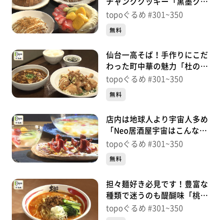
チャンククッキー「黒墨クッ
キークラブ」（青葉区霊屋
topoぐるめ #301~350
下）＃318【topoぐるめ】
無料
仙台一高そば！手作りにこだ
わった町中華の魅力「杜の中
華屋 楽食」（若林区元茶
topoぐるめ #301~350
畑）＃317【topoぐるめ】
無料
店内は地球人より宇宙人多め
「Neo居酒屋宇宙はこんなに
広いのに」（青葉区小松島）
topoぐるめ #301~350
＃316【topoぐるめ】
無料
担々麺好き必見です！豊富な
種類で迷うのも醍醐味「桃源
花 富谷店」（富谷市鷹乃
topoぐるめ #301~350
杜）＃315【topoぐるめ】