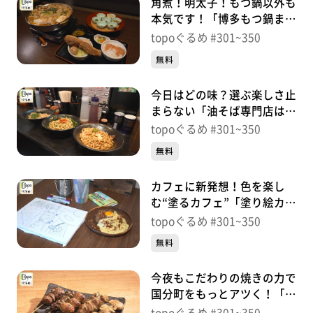
角煮！明太子！もつ鍋以外も
本気です！「博多もつ鍋まる
も多賀城店」（多賀城市町
topoぐるめ #301~350
前）＃311【topoぐるめ】
無料
今日はどの味？選ぶ楽しさ止
まらない「油そば専門店はて
な一番町店」（青葉区一番
topoぐるめ #301~350
町）＃310【topoぐるめ】
無料
カフェに新発想！色を楽し
む“塗るカフェ”「塗り絵カフ
ェ＆Green」（青葉区春日
topoぐるめ #301~350
町）＃309【topoぐるめ】
無料
今夜もこだわりの焼きの力で
国分町をもっとアツく！「焼
きのラブ国」（青葉区一番