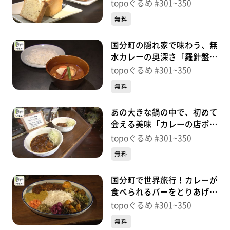
キYOU&G」（青葉区愛子
topoぐるめ #301~350
東）＃325【topoぐるめ】
無料
国分町の隠れ家で味わう、無
水カレーの奥深さ「羅針盤
Spice&Wine」（青葉区国分
topoぐるめ #301~350
町）＃324【topoぐるめ】
無料
あの大きな鍋の中で、初めて
会える美味「カレーの店ポロ
スォロ」（太白区山田北前
topoぐるめ #301~350
町）＃323【topoぐるめ】
無料
国分町で世界旅行！カレーが
食べられるバーをとりあげ！
「リチクク」（青葉区国分
topoぐるめ #301~350
町）＃322【topoぐるめ】
無料