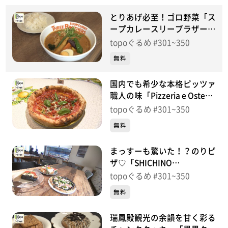
とりあげ必至！ゴロ野菜「ス
ープカレースリーブラザーズ
仙台荒町本店」（若林区荒
topoぐるめ #301~350
町）＃321【topoぐるめ】
無料
国内でも希少な本格ピッツァ
職人の味「Pizzeria e Osteria
PADRINO」（青葉区二日
topoぐるめ #301~350
町）＃320【topoぐるめ】
無料
まっすーも驚いた！？のりピ
ザ♡「SHICHINO
CAFE&PIZZA」（七ヶ浜町花
topoぐるめ #301~350
渕浜舘下）＃319【topoぐる
無料
め】
瑞鳳殿観光の余韻を甘く彩る