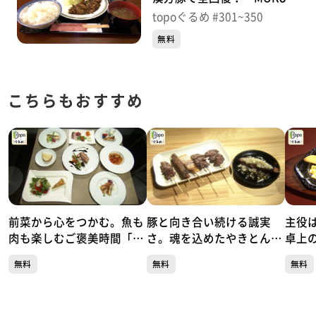
（蔵王町遠刈田温泉小妻坂）
topoぐるめ #301~350
＃301【topoぐるめ】
無料
こちらもおすすめ
前菜から心をつかむ。魚も
豚と向き合い続ける誠実
主役
肉も楽しむご褒美時間「リ
さ。魂を込めたやきとん一
卓上
ストランテ キシネ」（青葉
本勝負「やきとん魂」（青
スGR
無料
無料
無料
区本町）#504【topoぐる
葉区国分町）#503【topo
二日町
め】
ぐるめ】
め】