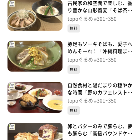
古民家の和空間で楽しむ、香
り豊かな山形蕎麦「そば茶房
萬乃助」（青葉区高野原）＃
topoぐるめ #301~350
328【topoぐるめ】
無料
豚足もソーキそばも、愛子へ
めんそーれ！「沖縄料理まぁ
さん家」（青葉区下愛子町）
topoぐるめ #301~350
＃327【topoぐるめ】
無料
自然食材と陽だまりの穏やか
な時間「野のカフェレストラ
ンkibako」（青葉区高野
topoぐるめ #301~350
原）＃326【topoぐるめ】
無料
卵とバターのみで膨らむ、夢
も膨らむ「高級パウンドケー