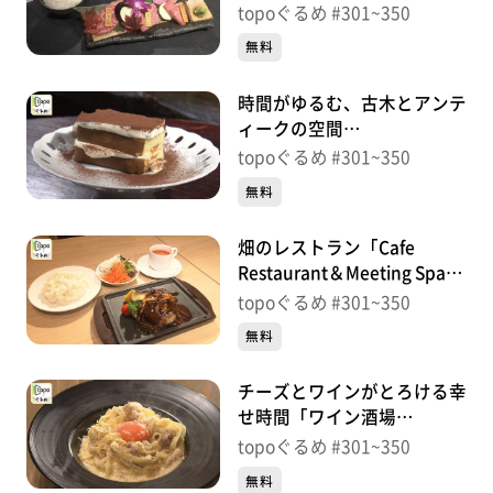
切り伊達哉」（宮城野区榴
topoぐるめ #301~350
岡）＃342【topoぐるめ】
無料
時間がゆるむ、古木とアンテ
ィークの空間
「Antique&Cafe TiTi」（宮
topoぐるめ #301~350
城野区鉄砲町中）＃
無料
341【topoぐるめ】
畑のレストラン「Cafe
Restaurant＆Meeting Space
FOREST仙台」（宮城野区名
topoぐるめ #301~350
掛丁）＃340【topoぐるめ】
無料
チーズとワインがとろける幸
せ時間「ワイン酒場
GabuLicious仙台店」（青葉
topoぐるめ #301~350
区中央）＃339【topoぐる
無料