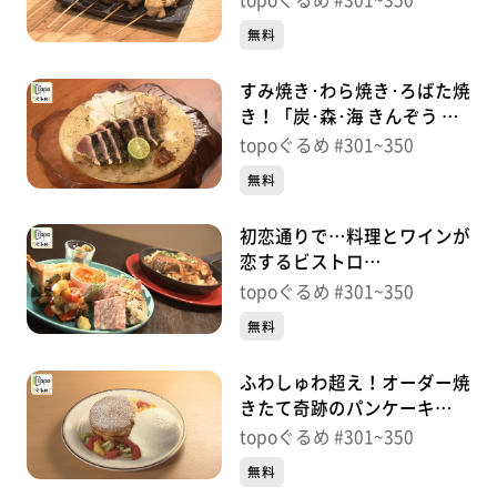
topoぐるめ #301~350
町）＃308【topoぐるめ】
無料
すみ焼き･わら焼き･ろばた焼
き！「炭･森･海 きんぞう 仙
台駅東口店」（宮城野区榴
topoぐるめ #301~350
岡）＃307【topoぐるめ】
無料
初恋通りで…料理とワインが
恋するビストロ
「wine&bistro preparer」
topoぐるめ #301~350
（宮城野区榴岡）＃
無料
306【topoぐるめ】
ふわしゅわ超え！オーダー焼
きたて奇跡のパンケーキ
「Ball Park」（宮城野区元
topoぐるめ #301~350
寺小路）＃305【topoぐる
無料
め】