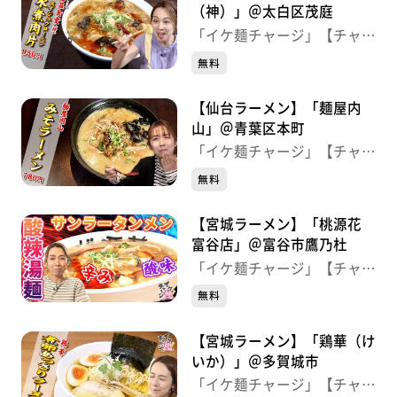
（神）」＠太白区茂庭
「イケ麺チャージ」【チャー
ジ！】
無料
【仙台ラーメン】「麺屋内
山」＠青葉区本町
「イケ麺チャージ」【チャー
ジ！】
無料
【宮城ラーメン】「桃源花
富谷店」＠富谷市鷹乃杜
「イケ麺チャージ」【チャー
ジ！】
無料
【宮城ラーメン】「鶏華（け
いか）」＠多賀城市
「イケ麺チャージ」【チャー