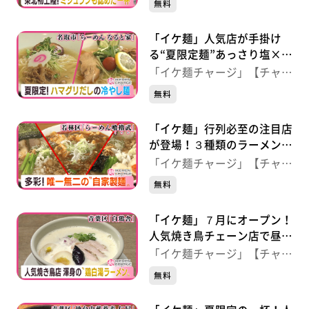
無料
（宮城・富谷市）
「イケ麺」人気店が手掛け
る“夏限定麺”あっさり塩×魚
介のうま味 【らーめん な
「イケ麺チャージ」【チャー
ると家】（宮城・名取市）
ジ！】
無料
「イケ麺」行列必至の注目店
が登場！３種類のラーメンに
自家製麺 【らーめん喰櫓
「イケ麺チャージ」【チャー
武】（仙台・若林区）
ジ！】
無料
「イケ麺」７月にオープン！
人気焼き鳥チェーン店で昼限
定“鶏白湯” 【白鶏舎】（仙
「イケ麺チャージ」【チャー
台・青葉区）
ジ！】
無料