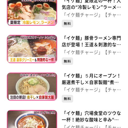
「イケ麺」夏限定の一杯！人
気店の“冷製レモン”ラーメ
ン 【仙台中華蕎麦 仁屋】
「イケ麺チャージ」【チャー
（仙台・青葉区）
ジ！】
無料
「イケ麺」豚骨ラーメン専門
店が登場！王道＆刺激的な一
杯 【博多屋台豚骨ラーメ
「イケ麺チャージ」【チャー
ン たちばな】（仙台・太白
ジ！】
無料
区）
「イケ麺」５月にオープン！
厳選煮干し×自家製麺“煮干
ラーメン” 【煮干ラーメン
「イケ麺チャージ」【チャー
松した】（宮城・富谷市）
ジ！】
無料
「イケ麺」穴場食堂のツウな
一杯！絶妙な酸味と辛み“サ
ンラータンメン” 【みずほ
「イケ麺チャージ」【チャー