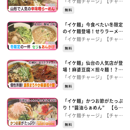
ー 【やまがた辛味噌ラーメ
「イケ麺チャージ」【チャー
ン貫】（仙台・宮城野区）
ジ！】
無料
「イケ麺」今食べたい冬限定
のイケ麺登場！せりラーメン
＆アツアツあんかけ 【麺
「イケ麺チャージ」【チャー
屋 吉辰】（仙台・太白区）
ジ！】
無料
「イケ麺」仙台の人気店が登
場！麻婆豆腐×担々麺！？個
性派イケ麺 【ガリデブチュ
「イケ麺チャージ」【チャー
ウ】（仙台・若林区）
ジ！】
無料
「イケ麺」かつお節がたっぷ
り！“醤油らぁめん” 【らぁ
めん鰹の本気 愛子店】（仙
「イケ麺チャージ」【チャー
台・青葉区）
ジ！】
無料