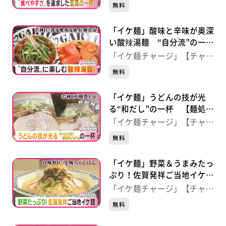
ジ！】
無料
「イケ麺」酸味と辛味が奥深
い酸辣湯麺 “自分流”の一
杯 【我流酸辣湯麺 拉麺勇
「イケ麺チャージ」【チャー
気】（仙台・若林区）
ジ！】
無料
「イケ麺」うどんの技が光
る“和だし”の一杯 【麺処Ｅ
ｎ】（仙台・若林区）
「イケ麺チャージ」【チャー
ジ！】
無料
「イケ麺」野菜＆うまみたっ
ぷり！佐賀発祥ご当地イケ
麺 【小城ちゃんぽん】（仙
「イケ麺チャージ」【チャー
台・宮城野区）
ジ！】
無料