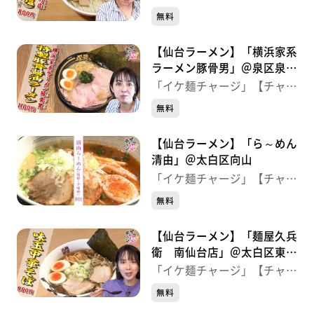
ジ！】
無料
【仙台ラーメン】「横浜家系
ラーメン豚骨男」＠泉区泉ヶ
丘
「イケ麺チャージ」【チャー
ジ！】
無料
【仙台ラーメン】「ら～めん
清由」＠太白区向山
「イケ麺チャージ」【チャー
ジ！】
無料
【仙台ラーメン】「麺屋久兵
衛 南仙台店」＠太白区東中
田
「イケ麺チャージ」【チャー
ジ！】
無料