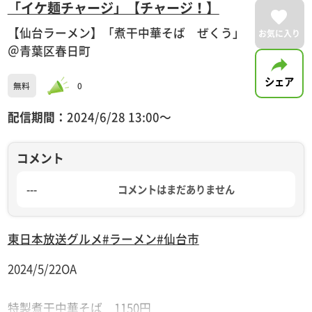
「イケ麺チャージ」【チャージ！】
【仙台ラーメン】「煮干中華そば ぜくう」
お気に入り
＠青葉区春日町
シェア
無料
0
配信期間：
2024/6/28 13:00〜
コメント
---
コメントはまだありません
東日本放送
グルメ
#ラーメン
#仙台市
2024/5/22OA
特製煮干中華そば 1150円