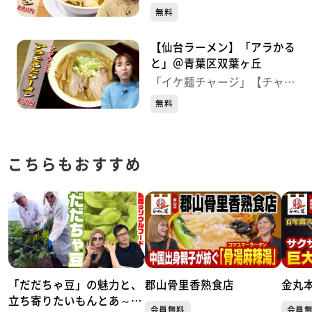
ジ！】
無料
【仙台ラーメン】「アラかる
と」＠青葉区双葉ヶ丘
「イケ麺チャージ」【チャー
ジ！】
無料
こちらもおすすめ
「だだちゃ豆」の魅力と、
郡山骨里香熟食店
金丸
立ち寄りたいもんとあ～る
会員無料
会員