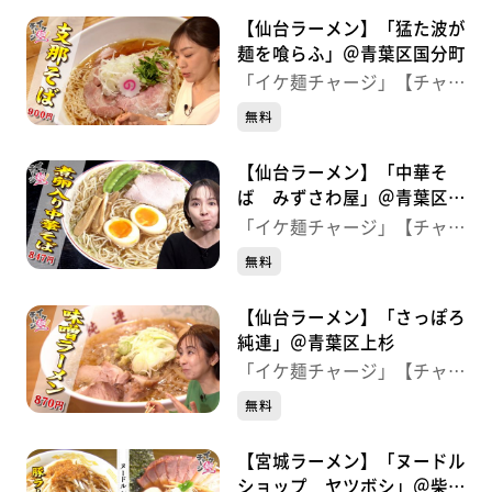
【仙台ラーメン】「猛た波が
麺を喰らふ」＠青葉区国分町
「イケ麺チャージ」【チャー
ジ！】
無料
【仙台ラーメン】「中華そ
ば みずさわ屋」＠青葉区栗
生
「イケ麺チャージ」【チャー
ジ！】
無料
【仙台ラーメン】「さっぽろ
純連」＠青葉区上杉
「イケ麺チャージ」【チャー
ジ！】
無料
【宮城ラーメン】「ヌードル
ショップ ヤツボシ」＠柴田