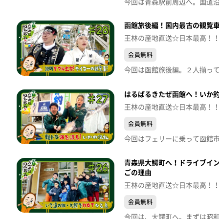
函館旅後編！国内最古の観覧車
王林の産地直送☆日本最高！
会員無料
はるばるきたぜ函館へ！いか釣
王林の産地直送☆日本最高！
会員無料
青森県大鰐町へ！ドライブイン
ごの理由
王林の産地直送☆日本最高！
会員無料