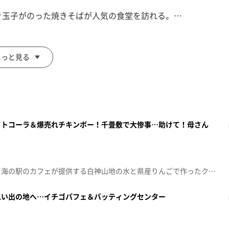
き玉子がのった焼きそばが人気の食堂を訪れる。…
?
具やインテリアを販売するショールームや江戸時代創業！
お燗を飲み比べすることに。
もっと見る
フトコーラ＆爆売れチキンボー！千畳敷で大惨事…助けて！母さん
！
今回は、鯵ヶ沢町をスタート。海の駅のカフェが提供する白神山地の水と県産りんごで作ったクラフトコーラや１日４００本を売り上げる日もあるという駅前名物のチキンボーを味わう。深浦町では、江戸時代に津軽の殿様が千畳の畳を敷き酒宴を開いたとされる千畳敷海岸へ。散策中、マネージャー小野に、まさかの事態が…２人で途方に暮れていると、突如、民宿を切り盛りする女将が現われる。果たして、女将は、救世主なのか、それとも！？（青森朝日放送 2025年8月2日放送から）
思い出の地へ…イチゴパフェ＆バッティングセンター
！