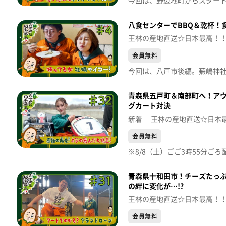
八食センターでBBQ＆乾杯！
王林の産地直送☆日本最高！
会員無料
青森県五戸町＆南部町へ！アウ
グカート対決
新着 王林の産地直送☆日本
会員無料
青森県十和田市！チーズたっ
の絆に変化が…!?
王林の産地直送☆日本最高！
会員無料