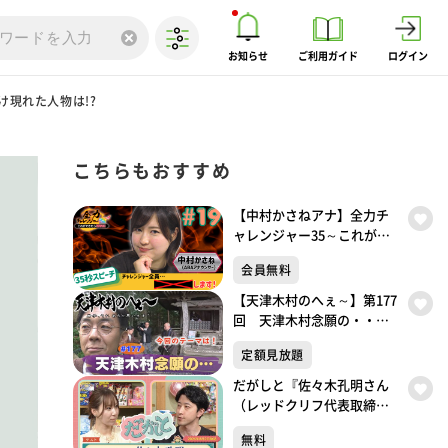
お知らせ
ご利用ガイド
ログイン
現れた人物は!?
こちらもおすすめ
【中村かさねアナ】全力チ
ャレンジャー35～これがで
きたら冠番組～35秒スピー
会員無料
チチャレンジ
【天津木村のへぇ～】第177
回 天津木村念願の・・・
義経北行伝説序章①
定額見放題
だがしと『佐々木孔明さん
（レッドクリフ代表取締役
／CEO）』（2026年8月2日
無料
放送）