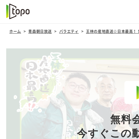
ホーム
青森朝日放送
バラエティ
王林の産地直送☆日本最高！
無料
今すぐこの