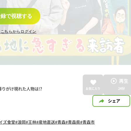
登録で視聴する
はこちらからログイン
再生
りがけ現れた人物は!?
24
分
お気に入り
シェア
イズ食堂
#浪岡
#王林
#産地直送
#青森
#青森県
#青森市