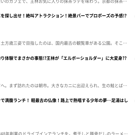
今回は青森駅前周辺へ。国道沿いのカフェで、王林お気に入りの抹茶ラテを味わう。京都の抹茶のおいしさを引き出すための店主のこだわりとは!?さらに、バリカン技術に定評のあるヘアサロンを発見し、小野マネジャーの髪を切ることに。王林プロデュースのヘアスタイル…その仕上がりは。セレクトショップでは、新しいヘアスタイルに合わせたラッパーコーディネートを提案してもらう。小野マネジャーが身を包むと、才能がいっきに開花する。（青森朝日放送 2026年6月6日放送から）
を探し出せ！絶叫アトラクション！絶景バーでプロポーズの予感!?
！
今回は函館旅後編。２人揃って土方歳三姿で目指したのは、国内最古の観覧車がある公園。そこにあったのは７０周年を迎えた家族経営の小さな遊園地…地元の人たちに愛されるアトラクションを体験する。人気ナンバーワンの絶叫アトラクション…想定を超えるまさかの動きとは!?ふわふわラテを提供するドリンクスタンドやこだわりあんこのおはぎが絶品の老舗餅店も訪れる。締めくくりは、函館の夜景を望む絶景バーへ。季節限定のお酒を味わいながら番組への思いを語る。（青森朝日放送 2026年5月16日放送から）
り体験でまさかの事態!?王林が「エルボーショルダー」に大変身??
！
今回はフェリーに乗って函館市へ。まず訪れたのは朝市。大きなカニに出迎えられ、生の鮭とばや真昆布の出汁を味わう。そして、名物・イカ釣りを体験することに。ランチをかけた勝負に意気込む王林に起きた、まさかの出来事とは!?釣りたてのヤリイカ、さらに、北海道の海の幸がてんこ盛りの超豪華海鮮丼の味わいは？貸衣裳館では、新撰組副長を務め函館で最期を迎えた土方歳三に2人揃って変身する。ダブル土方で決め込み、街の散策に出掛けようとするが…（青森朝日放送 2026年5月2日放送から）
で満腹ランチ！ 軽最古の仏像！路上で熱唱する少年の夢…足湯はし
！
今回は、大鰐町へ。まずは昭和48年創業のドライブインでランチを。煮干しと豚骨だしのラーメン、かつ丼、さらに、お店おすすめの生姜焼きを味わう。そして、道中で出会った柔道に熱中する中学生とともに津軽地方最古の仏像が安置されている寺院へ。中学生が仏像に祈ったこととは！？さらに、町民に60年近く愛される餅菓子店で、いなりずしともちをGETし、足湯とともに楽しもうとするが…。路上で熱唱する少年に将来の夢を聞く。（青森朝日放送 2026年4月18日放送から）