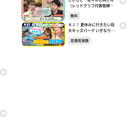
（レッドクリフ代表取締役
／CEO）』（2026年7月26日
無料
放送）
＃２７ 夏休みに行きたい巨
大キッズパーク いぎなり放
送中！【未公開シーンあ
定額見放題
り】