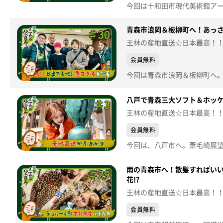
青森市浪岡＆板柳町へ！あっさ
王林の産地直送☆日本最高！
会員無料
八戸で青森三大ソフト＆ホッ
王林の産地直送☆日本最高！
会員無料
雨の青森市へ！散髪すればいい
花!?
王林の産地直送☆日本最高！
会員無料