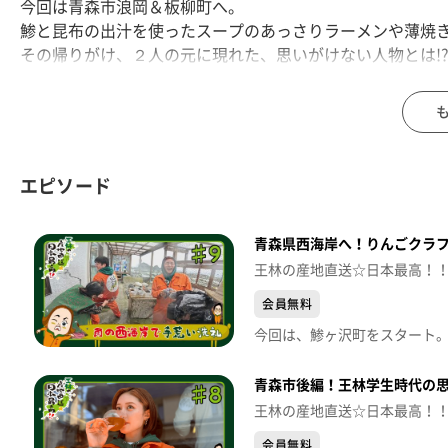
今回は青森市浪岡＆板柳町へ。
鯵と昆布の出汁を使ったスープのあっさりラーメンや薄焼
その帰りがけ、２人の元に現れた、思いがけない人物とは!
使われなくなったりんご箱をリメイクしたオリジナルの家
県内最古の酒蔵も訪れる。試飲スペースで、王林が常温と
さらに、酒粕を使ったジェラートも味わう。
（青森朝日放送 2026年6月20日放送から）
エピソード
青森県西海岸へ！りんごクラ
王林の産地直送☆日本最高！
会員無料
青森市後編！王林学生時代の
王林の産地直送☆日本最高！
会員無料