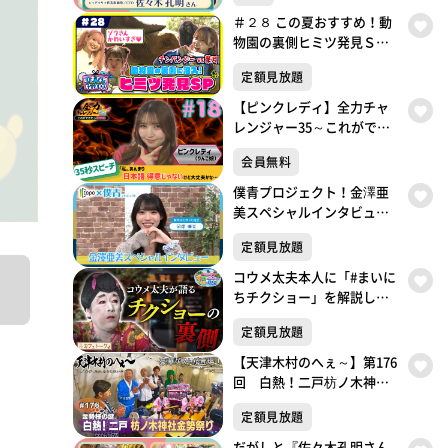
＃２８ この夏おすすめ！動
物園の裏側ヒミツ発見ＳＰ
いぎなり放送中！【未公開
定額見放題
シーンあり】
【ピンクレディ】全力チャ
レンジャー35～これができ
たら冠番組～35秒スピーチ
会員無料
チャレンジ
僕青プロジェクト！金澤亜
美スペシャルインタビュ
ー！
定額見放題
コウメ太夫本人に「#まいに
ちチクショー」を解説して
もらったら奥が深すぎた。
定額見放題
#2
【天津木村のへぇ～】第176
回 白熱！二戸枋ノ木神社
金勢祭り・・・金勢様シリ
定額見放題
ーズ最終話
だがしと『佐々木孔明さん