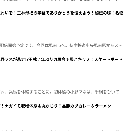
賑わいを！王林母校の学食でありがとうを伝えよう！秘伝の味！名物
！
※4/10（金）深夜0時45分ごろ配信開始予定です。今回は弘前市へ。弘南鉄道中央弘前駅からスタートする。２０２８年３月をもって運行休止が決まっている大鰐線に、にぎわいをもたらしたいと意気込む王林がその構想を語る。そして、列車に乗り込んだ２人が向かったのは王林の母校。高校時代の思い出を語る。食堂で当時から勤務していた“お母さん“との再会を果たすと、お母さんからまさかの事実を打ち明けられる。秘伝の煮汁で仕込んだ名物の煮玉子や王林の青春の味チキンボーも登場する。（青森朝日放送 2026年4月4日放送から）
野マネが暴走!?王林７年ぶりの再会で馬とキッス！スケートボード
！
今回は、三沢市へ。道の駅を訪れ、乗馬を体験することに。初体験の小野マネは、手綱をひいて止まれの合図をしたはずが…暴走が止まらない!?王林は、７年ぶりにのジュディと再会を果たし、ニンジンキッスで絆を深める。中心街では、米軍などで実際に使われていた中古の軍用品を販売するミリタリーショップを発見。宝の山に、王林が大興奮！小野マネが気になったアイテムとは!?さらに、スケートボードにも挑戦する。２人のセンスはいかに。（青森朝日放送 2026年3月21日放送から）
撃！ナガイモ収穫体験＆丸かじり！黒豚カツカレー＆ラーメン
！