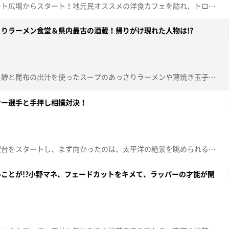
今回は十和田市現代美術館アート広場からスタート！地元民オススメの洋食カフェを訪れ、トロけるチーズをたっぷり使ったハンバーグがトッピングされた「アランドロンカレー」を味わう。スポーツジムでは、さまざまな種目を組み合わせ、短時間で全身を鍛えることができるクロスフィットに小野マネが挑戦！体力の限界が近づいた時、王林がとった行動とは…そして、２人の関係に変化が!?商店街では、街の便利屋さんに頼みごとをすることに。（青森朝日放送 2026年7月4日放送から）
りラーメン食堂＆県内最古の酒蔵！帰りがけ現れた人物は!?
！
今回は青森市浪岡＆板柳町へ。鯵と昆布の出汁を使ったスープのあっさりラーメンや薄焼き玉子がのった焼きそばが人気の食堂を訪れる。…その帰りがけ、２人の元に現れた、思いがけない人物とは!?使われなくなったりんご箱をリメイクしたオリジナルの家具やインテリアを販売するショールームや江戸時代創業！県内最古の酒蔵も訪れる。試飲スペースで、王林が常温とお燗を飲み比べすることに。さらに、酒粕を使ったジェラートも味わう。（青森朝日放送 2026年6月20日放送から）
ケー選手と手押し相撲対決！
！
今回は、八戸市へ。葦毛崎展望台をスタートし、まず向かったのは、太平洋の絶景を眺められるカフェ。地元の人たちとともに、青森三大ソフトのひとつを味わう。そして、次なるスポットへ向かう途中、アイスホッケーチーム＝東北フリーブレイズの選手に遭遇。手押し相撲対決をすることに…勝負の行方はいかに!?さらに、番組の成功を祈願するために訪れた蕪嶋神社では、祈祷中、王林が思わず席を立ち上がってしまう。その理由とは!?（青森朝日放送 2025年5月3日放送から）
ことが!?小野マネ、フェードカットをキメて、ラッパーの才能が開
！