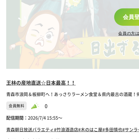
会員
会員の方
王林の産地直送☆日本最高！！
青森市浪岡＆板柳町へ！あっさりラーメン食堂＆県内最古の酒蔵！帰
0
会員無料
配信期間：
2026/7/4 15:55〜
青森朝日放送
バラエティ
#竹浪酒造店
#木のはこ屋
#多田慎也
#サンラ