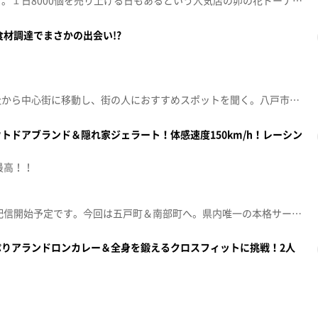
今回は、野辺地町からスタート。１日8000個を売り上げる日もあるという人気店の卯の花ドーナツと豆乳アイスを味わう。下北に向かう道中、王林がむつ市出身の俳優・松山ケンイチに連絡を取るとメッセージが届く。老舗食堂、洋食店…松山おすすめのお店を訪ねることに…しかし、2人にまさかの事態が待ち受けていた。お菓子問屋の店主が生み出した昭和レトロを感じられる隠れ家スポットも登場する。（青森朝日放送 2025年6月7日放送から）
食材調達でまさかの出会い!?
！
今回は、八戸市後編。蕪嶋神社から中心街に移動し、街の人におすすめスポットを聞く。八戸市出身のお笑い芸人あどばるーん小野おすすめの町中華。一番人気の細切り肉めんを味わう。市民の台所＝八食センターでは、BBQをしながら乾杯することに。市場で食材調達をする２人にまさかの出会いも!?王林の大好物＝牡蠣、そして、八戸産姫貝の味わいは、いかに!?さらに、王林が番組への思いを語る。（青森朝日放送 2025年5月17日放送から）
トドアブランド＆隠れ家ジェラート！体感速度150km/h！レーシン
最高！！
※8/8（土）ごご3時55分ごろ配信開始予定です。今回は五戸町＆南部町へ。県内唯一の本格サーキット場では、体感速度150㎞/h！レーシングカートで対決することに。ペーパードライバー王林と運転歴14年の小野マネ…勝つのは！？金型製作の技術を活かし、オリジナルのキャンプギアを製造するアウトドアブランドやスーパーとして使われていた建物を改装しオープンしたカフェ＆パブにも訪れる。店主自ら手掛けたテーマパークのような店内で、本格派ジェラートを味わう。（青森朝日放送 2026年6月20日放送から）
ぷりアランドロンカレー＆全身を鍛えるクロスフィットに挑戦！2人
！