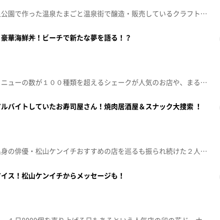
今回は、青森市後編。浅虫源泉公園で作った温泉たまごと温泉街で醸造・販売しているクラフトビールを味わった後、中心街へ移動。王林が大学時代に訪れていた思い出の地を巡ることに。大好物の生クリームを思う存分味わうべく訪れたのは、住宅街にたたずむ隠れ家カフェ。巨大いちごパフェに2人の反応は？そして王林がとった行動とは!?さらに、バッティングセンターでは、野球経験者の小野が良いところを見せようとするが…（青森朝日放送 2025年7月19日放送から）
う豪華海鮮丼！ビーチで新たな夢を語る！？
！
今回の舞台は、青森市浅虫。メニューの数が１００種類を超えるシェークが人気のお店や、まるで海の上にいるかのような最高のロケーションで豪華海鮮丼を味わえる食堂を訪れる。食堂のアイドル＝オウムのハナコとのコミュニケーションに挑戦した王林に待っていた結末は…。そして、腹ごしらえした２人は、足湯を楽しめるスポットを求めて、温泉街を散策することに。ビーチで王林が語り出した新たな夢とは!?（青森朝日放送 2025年7月5日放送から）
ルバイトしていたお寿司屋さん！焼肉居酒屋＆スナック大捜索 ！
！
今回は、下北旅後編。むつ市出身の俳優・松山ケンイチおすすめの店を巡るも振られ続けた２人がたどり着いたのは、松山が学生時代にアルバイトをしていたという寿司割烹。活きたヤリイカを味わった王林の反応はいかに！？そして、まだまだお腹がすいている２人は焼肉居酒屋を訪れ、極上牛タンで乾杯する。そこから、２人はスナックに向かうことに。「スナック明美」を見つけ出すことはできるのか!?（青森朝日放送 2025年6月21日放送から）
アイス！松山ケンイチからメッセージも！
！