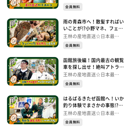
高！！
会員無料
雨の青森市へ！散髪すればい
いことが!?小野マネ、フェー
ドカットをキメて、ラッパー
王林の産地直送☆日本最
の才能が開花!?
高！！
会員無料
函館旅後編！国内最古の観覧
車を探し出せ！絶叫アトラク
ション！絶景バーでプロポー
王林の産地直送☆日本最
ズの予感!?
高！！
会員無料
はるばるきたぜ函館へ！いか
釣り体験でまさかの事態!?王
林が「エルボーショルダー」
王林の産地直送☆日本最
に大変身??
高！！
会員無料