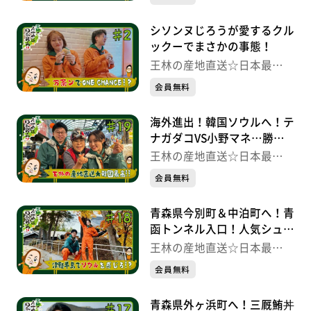
シソンヌじろうが愛するクル
ックーでまさかの事態！
王林の産地直送☆日本最
高！！
会員無料
海外進出！韓国ソウルへ！テ
ナガダコVS小野マネ…勝負
の行方は!?王林マッコリ堪能
王林の産地直送☆日本最
高！！
会員無料
青森県今別町＆中泊町へ！青
函トンネル入口！人気シュー
クリーム＆レトロ駄菓子屋
王林の産地直送☆日本最
高！！
会員無料
青森県外ヶ浜町へ！三厩鮪丼