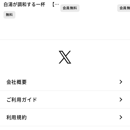
白湯が調和する一杯 【三
会員無料
会員
陸中華そば なぎさ橋】
無料
（仙台・青葉区）
会社概要
ご利用ガイド
利用規約