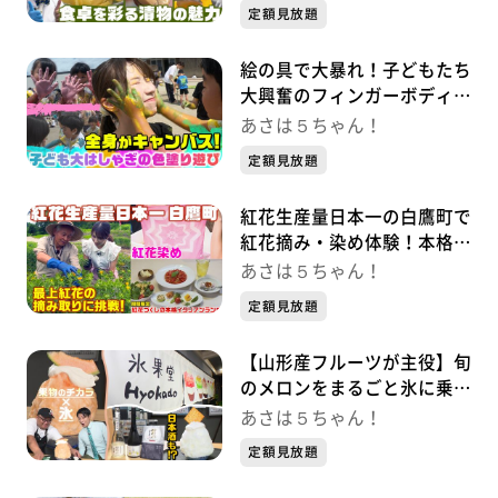
定額見放題
絵の具で大暴れ！子どもたち
大興奮のフィンガーボディペ
インティング
あさは５ちゃん！
定額見放題
紅花生産量日本一の白鷹町で
紅花摘み・染め体験！本格イ
タリア紅ランチに舌鼓
あさは５ちゃん！
定額見放題
【山形産フルーツが主役】旬
のメロンをまるごと氷に乗せ
たかき氷が贅沢すぎる
あさは５ちゃん！
定額見放題