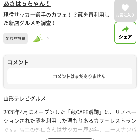
あさは５ちゃん！
現役サッカー選手のカフェ！？蔵を再利用し
お気に入り
た新店グルメを調査！
シェア
定額見放題
0
コメント
---
コメントはまだありません
山形テレビ
グルメ
2026年4月にオープンした「蔵CAFE蹴鞠」は、リノベー
ションされた蔵を利用した温もりあるカフェレストラン
です。店主の外山さんはサッカー歴24年、エースナンバ
ー10番も背負うスポーツマンです。その経験を活かし店