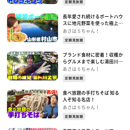
定額見放題
長年愛され続けるボートハウ
スに地元野菜を使った極上ピ
ザを堪能！
あさは５ちゃん！
定額見放題
ブランド食材に密着！収穫か
らグルメまで楽しむ湯田川孟
宗
あさは５ちゃん！
定額見放題
食べ放題の手打ちそば 知る
人ぞ知る名店！
あさは５ちゃん！
定額見放題