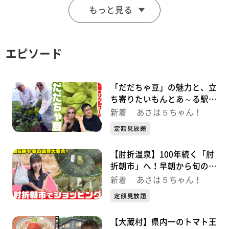
もっと見る
を開業。看板のバターチキンカレーは自家製米を使い、
まろやかで子供でも食べやすい優しい味。デザートの
「背番号10」チーズケーキは、地元リンゴジュースを使
エピソード
った甘く濃厚な逸品です。コーヒーもオリジナルブレン
ド。オリジナルへのこだわりが光る唯一無二のカフェで
す。
「だだちゃ豆」の魅力と、立
ち寄りたいもんとあ～る駅前
店
新着 あさは５ちゃん！
定額見放題
【肘折温泉】100年続く「肘
折朝市」へ！早朝から旬の味
覚を買って食べて楽しみ尽く
新着 あさは５ちゃん！
す！
定額見放題
【大蔵村】県内一のトマト王