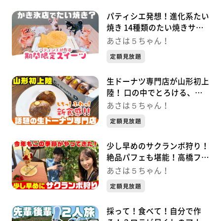
パティシエ発想！進化系たい
焼き 14種類のたい焼きサン
ドが人気
あさは５ちゃん！
定額見放題
生ドーナツ専門店が山形初上
陸！ 口の中でとろける、も
ちふわ新食感！
あさは５ちゃん！
定額見放題
少し早めのサクランボ狩り！
絶品パフェも堪能！高橋フル
ーツランド
あさは５ちゃん！
定額見放題
採って！食べて！自分で作