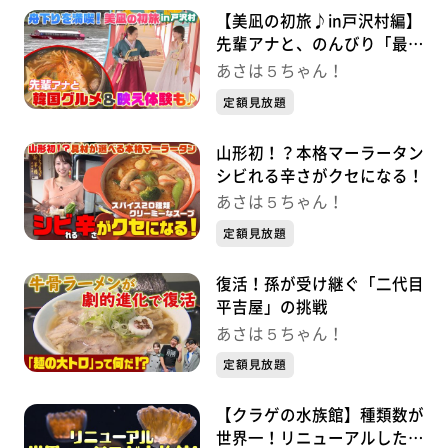
【美凪の初旅♪in戸沢村編】
先輩アナと、のんびり「最上
川芭蕉ライン舟下り」/「道
あさは５ちゃん！
の駅 高麗館」で韓国グルメ
定額見放題
＆映え体験！
山形初！？本格マーラータン
シビれる辛さがクセになる！
あさは５ちゃん！
定額見放題
復活！孫が受け継ぐ「二代目
平吉屋」の挑戦
あさは５ちゃん！
定額見放題
【クラゲの水族館】種類数が
世界一！リニューアルした鶴