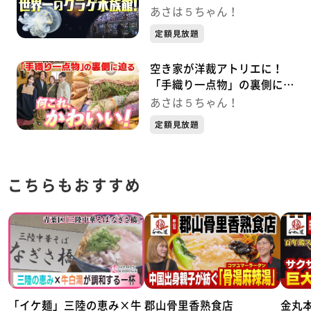
岡市の水族館をご紹介！【東
あさは５ちゃん！
北エプソンアクアリウムかも
定額見放題
すい】
空き家が洋裁アトリエに！
「手織り一点物」の裏側に迫
る
あさは５ちゃん！
定額見放題
こちらもおすすめ
「イケ麺」三陸の恵み×牛
郡山骨里香熟食店
金丸