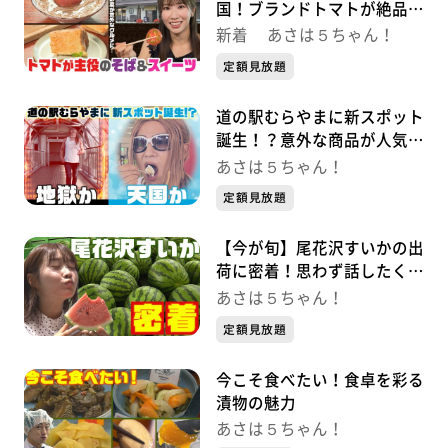
国！ブランドトマトが絶品そ
ば＆スイーツに！
新着 あさは５ちゃん！
定額見放題
道の駅むらやまに新スポット
誕生！？意外な商品が人気！
天国か地獄か この夏だけし
あさは５ちゃん！
か楽しめない極上の楽しみ方
定額見放題
がここにあった！
【今が旬】尾花沢すいかの出
荷に密着！思わず話したくな
る豆知識も！
あさは５ちゃん！
定額見放題
今こそ食べたい！食卓を彩る
漬物の魅力
あさは５ちゃん！