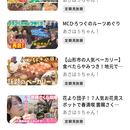
定額見放題
MCひろつぐのルーツめぐり
あさは５ちゃん！
定額見放題
【山形市の人気ベーカリー】
食べたらやみつき！地元で愛
される絶品パン特集
あさは５ちゃん！
定額見放題
花より団子！？人気お花見ス
ポットで春満喫 置賜さくら
回廊
あさは５ちゃん！
定額見放題