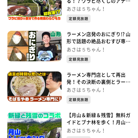
る！？ワラビ尽くしのアナ２
人旅
あさは５ちゃん！
定額見放題
ラーメン店発のおにぎり!? 山
形で話題の絶品おむすび専門
店を取材！
あさは５ちゃん！
定額見放題
ラーメン専門店として再出
発！その決断の裏側とラーメ
ンへのこだわりとは【麺道自
あさは５ちゃん！
然や】
定額見放題
【月山＆新緑＆残雪】無料ガ
イドとブナ林を歩く！月山の
残雪トレッキング
あさは５ちゃん！