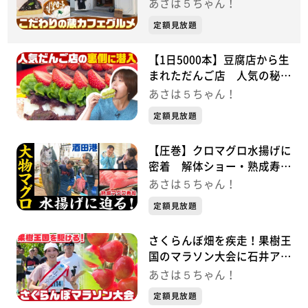
ルメを調査！
あさは５ちゃん！
定額見放題
【1日5000本】豆腐店から生
まれただんご店 人気の秘訣
に迫る！（最上川千本だん
あさは５ちゃん！
ご）
定額見放題
【圧巻】クロマグロ水揚げに
密着 解体ショー・熟成寿司
も
あさは５ちゃん！
定額見放題
さくらんぼ畑を疾走！果樹王
国のマラソン大会に石井アナ
が挑戦！
あさは５ちゃん！
定額見放題