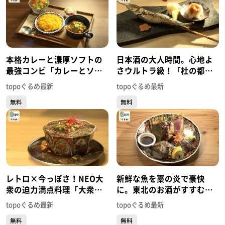
本格カレーと濃厚ソフトの
日本酒の大人時間。心地よ
最強コンビ「カレーとソフ
さウルトラ級！「杜の都の
トクリーム」（青葉区堤通
炉端焼き うる虎」（青葉区
topoぐるめ最新
topoぐるめ最新
雨宮町）#452【topoぐる
一番町）#451【topoぐる
無料
無料
め】
め】
レトロ×今っぽさ！NEO大
新鮮な魚を藁の炎で豪快
衆の迫力満点料理「大衆酒
に。東北のお酒がすすむ創
場 かーにばる」（青葉区国
作和食「酒場 美々」（青葉
topoぐるめ最新
topoぐるめ最新
分町）#450【topoぐるめ】
区中央）#449【topoぐる
無料
無料
め】