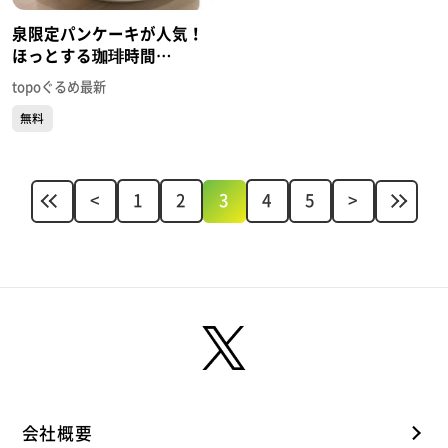
泉限定パンケーキが人気！
ほっとする珈琲時間
「HONOKA COFFEE泉店」
topoぐるめ最新
（泉区大沢）#430【topoぐ
無料
るめ】
<
1
2
3
4
5
>
会社概要