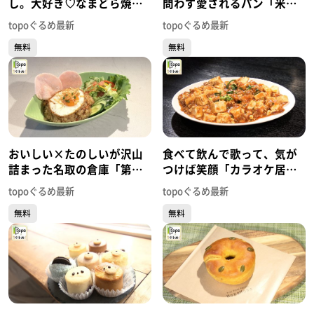
し。大好き♡なまどら焼
問わず愛されるパン「米粉
「榮太楼 多賀城店」（多賀
パン トゥット」（多賀城市
topoぐるめ最新
topoぐるめ最新
城市桜木）#438【topoぐる
留ケ谷）#437【topoぐる
無料
無料
め】
め】
おいしい×たのしいが沢山
食べて飲んで歌って、気が
詰まった名取の倉庫「第三
つけば笑顔「カラオケ居酒
倉庫el camino」（名取市植
屋 KIMUCHIYA」（名取市大
topoぐるめ最新
topoぐるめ最新
松新橋）#436【topoぐる
手町）#435【topoぐるめ】
無料
無料
め】