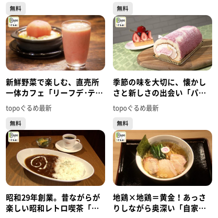
無料
無料
め】
新鮮野菜で楽しむ、直売所
季節の味を大切に、懐かし
一体カフェ「リーフデ･テラ
さと新しさの出会い「パテ
ス」（石巻市北上町橋浦北
ィスリーアズロール」（太
topoぐるめ最新
topoぐるめ最新
釜谷崎）#444【topoぐる
白区泉崎）#443【topoぐる
無料
無料
め】
め】
昭和29年創業。昔ながらが
地鶏×地鶏＝黄金！あっさ
楽しい昭和レトロ喫茶「エ
りしながら奥深い「自家製