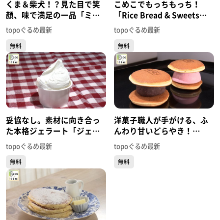
くま＆柴犬！？見た目で笑
こめこでもっちもっち！
顔、味で満足の一品「ミモ
「Rice Bread & Sweets
ザ チーズケーキ」（太白区
MonaMona 河原町店」（若
topoぐるめ最新
topoぐるめ最新
袋原）#434【topoぐるめ】
林区河原町）#433【topoぐ
無料
無料
るめ】
妥協なし。素材に向き合っ
洋菓子職人が手がける、ふ
た本格ジェラート「ジェラ
んわり甘いどらやき！
テリア リベルタ」（泉区泉
「Sweets Shop OZZY」
topoぐるめ最新
topoぐるめ最新
中央）#432【topoぐるめ】
（泉区長命ヶ丘）
無料
無料
#431【topoぐるめ】