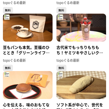
ビアン 東一店」（青葉区一
中華そば つむぎ」（多賀城
topoぐるめ最新
topoぐるめ最新
番町）#442【topoぐるめ】
市下馬）#441【topoぐる
無料
無料
め】
豆もパンも本気。至福のひ
古代米でもっちりもちも
ととき「グリーンライフコ
ち！ヤミツキやさしいクレ
ーヒーロースター」（多賀
ープ「和歌珈琲」（多賀城
topoぐるめ最新
topoぐるめ最新
城市高橋）#440【topoぐる
市留ケ谷）#439【topoぐる
無料
無料
め】
め】
心を伝える、味のおもてな
ソフト系が中心で、世代を