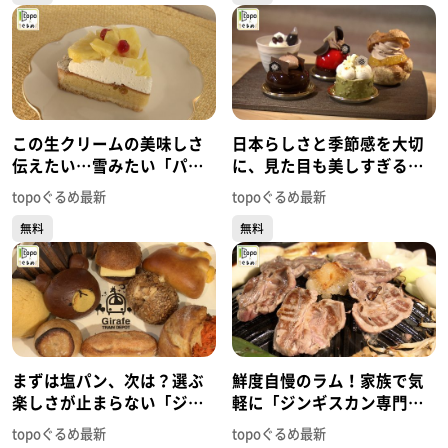
この生クリームの美味しさ
日本らしさと季節感を大切
伝えたい…雪みたい「パテ
に、見た目も美しすぎる洋
ィスリーネージュ」（若林
菓子「九二四四」（青葉区
topoぐるめ最新
topoぐるめ最新
区荒町）#448【topoぐる
二日町）#447【topoぐる
無料
無料
め】
め】
まずは塩パン、次は？選ぶ
鮮度自慢のラム！家族で気
楽しさが止まらない「ジラ
軽に「ジンギスカン専門店
フ トレイン デポ」（太白区
仙羊 西多賀店」（太白区西
topoぐるめ最新
topoぐるめ最新
富沢南）#446【topoぐる
多賀）#445【topoぐるめ】