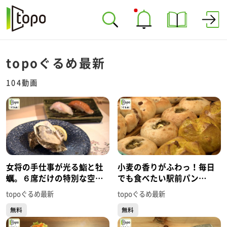
topoぐるめ最新
104動画
女将の手仕事が光る鮨と牡
小麦の香りがふわっ！毎日
蠣。６席だけの特別な空間
でも食べたい駅前パン
「仙臺 牡蠣女将」（青葉区
「THE BREAD BAR」（若
topoぐるめ最新
topoぐるめ最新
中央）#454【topoぐるめ】
林区荒井）#453【topoぐる
無料
無料
め】